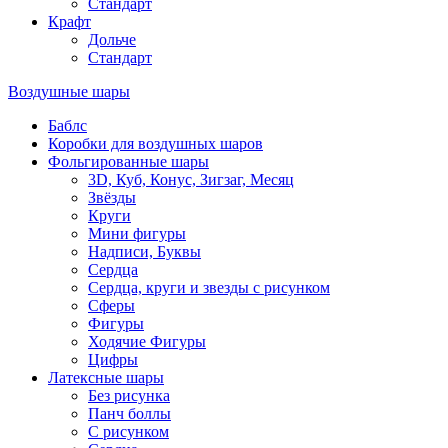
Стандарт
Крафт
Дольче
Стандарт
Воздушные шары
Баблс
Коробки для воздушных шаров
Фольгированные шары
3D, Куб, Конус, Зигзаг, Месяц
Звёзды
Круги
Мини фигуры
Надписи, Буквы
Сердца
Сердца, круги и звезды с рисунком
Сферы
Фигуры
Ходячие Фигуры
Цифры
Латексные шары
Без рисунка
Панч боллы
С рисунком