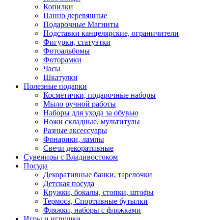
Копилки
Панно деревянные
Подарочные Магниты
Подставки канцелярские, ограничители
Фигурки, статуэтки
Фотоальбомы
Фоторамки
Часы
Шкатулки
Полезные подарки
Косметички, подарочные наборы
Мыло ручной работы
Наборы для ухода за обувью
Ножи складные, мультитулы
Разные аксессуары
Фонарики, лампы
Свечи декоративные
Сувениры с Владивостоком
Посуда
Декоративные банки, тарелочки
Детская посуда
Кружки, бокалы, стопки, штофы
Термоса, Спортивные бутылки
Фляжки, наборы с фляжками
Игры и игрушки