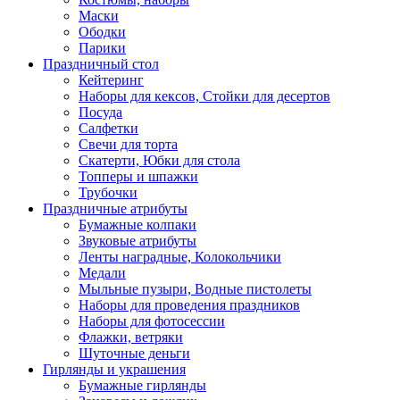
Маски
Ободки
Парики
Праздничный стол
Кейтеринг
Наборы для кексов, Стойки для десертов
Посуда
Салфетки
Свечи для торта
Скатерти, Юбки для стола
Топперы и шпажки
Трубочки
Праздничные атрибуты
Бумажные колпаки
Звуковые атрибуты
Ленты наградные, Колокольчики
Медали
Мыльные пузыри, Водные пистолеты
Наборы для проведения праздников
Наборы для фотосессии
Флажки, ветряки
Шуточные деньги
Гирлянды и украшения
Бумажные гирлянды