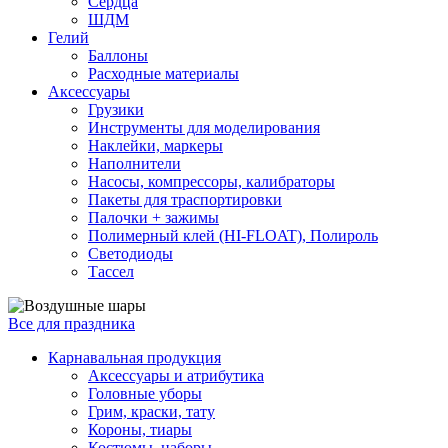
Сердца
ШДМ
Гелий
Баллоны
Расходные материалы
Аксессуары
Грузики
Инструменты для моделирования
Наклейки, маркеры
Наполнители
Насосы, компрессоры, калибраторы
Пакеты для траспортировки
Палочки + зажимы
Полимерный клей (HI-FLOAT), Полироль
Светодиоды
Тассел
Все для праздника
Карнавальная продукция
Аксессуары и атрибутика
Головные уборы
Грим, краски, тату
Короны, тиары
Костюмы, наборы