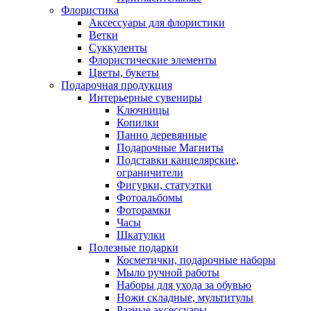
Флористика
Аксессуары для флористики
Ветки
Суккуленты
Флористические элементы
Цветы, букеты
Подарочная продукция
Интерьерные сувениры
Ключницы
Копилки
Панно деревянные
Подарочные Магниты
Подставки канцелярские,
ограничители
Фигурки, статуэтки
Фотоальбомы
Фоторамки
Часы
Шкатулки
Полезные подарки
Косметички, подарочные наборы
Мыло ручной работы
Наборы для ухода за обувью
Ножи складные, мультитулы
Разные аксессуары