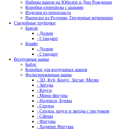
Наборы шаров на Юбилеи и Дни Рождения
Коробки-сюрпризы с шарами
Изделия из пенопласта
Выписки из Роддома, Гендерные вечеринки
Съедобные трубочки
Брюле
- Дольче
- Стандарт
Крафт
- Дольче
- Стандарт
Воздушные шары
Баблс
Коробки для воздушных шаров
Фольгированные шары
- 3D, Куб, Конус, Зигзаг, Месяц
- Звёзды
- Круги
- Мини фигуры
- Надписи, Буквы
- Сердца
- Сердца, круги и звезды с рисунком
- Сферы
- Фигуры
- Ходячие Фигуры