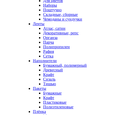
Для цветов
Наборы
Поштучно
Складные, сборные
Чемоданы и сундучки
Ленты
Атлас, сатин
Декоративные, репс
Органза
Парча
Полипропилен
Рафия
Сетка
Наполнители
Бумажный, полимерный
Древесный
Крафт
Сизаль
Тишью
Пакеты
Бумажные
Крафт
Пластиковые
Полиэтиленовые
Плёнка