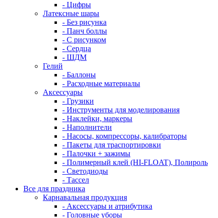
- Цифры
Латексные шары
- Без рисунка
- Панч боллы
- С рисунком
- Сердца
- ШДМ
Гелий
- Баллоны
- Расходные материалы
Аксессуары
- Грузики
- Инструменты для моделирования
- Наклейки, маркеры
- Наполнители
- Насосы, компрессоры, калибраторы
- Пакеты для траспортировки
- Палочки + зажимы
- Полимерный клей (HI-FLOAT), Полироль
- Светодиоды
- Тассел
Все для праздника
Карнавальная продукция
- Аксессуары и атрибутика
- Головные уборы