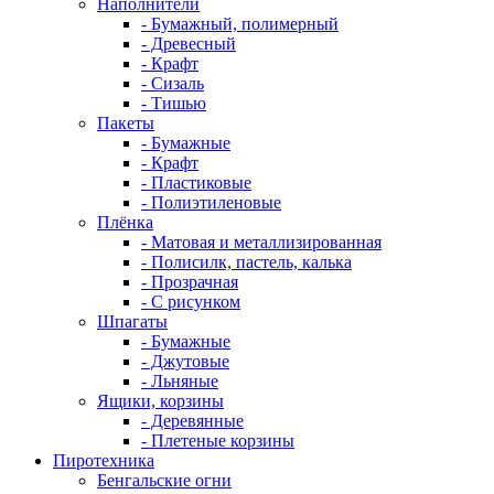
Наполнители
- Бумажный, полимерный
- Древесный
- Крафт
- Сизаль
- Тишью
Пакеты
- Бумажные
- Крафт
- Пластиковые
- Полиэтиленовые
Плёнка
- Матовая и металлизированная
- Полисилк, пастель, калька
- Прозрачная
- С рисунком
Шпагаты
- Бумажные
- Джутовые
- Льняные
Ящики, корзины
- Деревянные
- Плетеные корзины
Пиротехника
Бенгальские огни