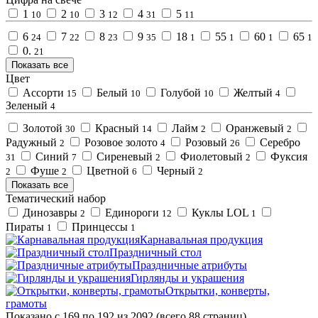
1
2
3
4
5
10
10
12
31
11
6
7
8
9
18
55
60
65
24
22
23
35
1
1
1
1
0.
21
Показать все
Цвет
Ассорти
Белый
Голубой
Желтый
15
10
10
4
Зеленый
4
Золотой
Красный
Лайм
Оранжевый
30
14
2
2
Радужный
Розовое золото
Розовый
Серебро
2
4
26
Синий
Сиреневый
Фиолетовый
Фуксия
31
7
2
2
Фуше
Цветной
Черный
2
2
6
2
Показать все
Тематический набор
Динозавры
Единороги
Куклы LOL
2
12
1
Пираты
Принцессы
1
1
Карнавальная продукция
Праздничный стол
Праздничные атрибуты
Гирлянды и украшения
Открытки, конверты,
грамоты
Показано с 169 по 192 из 2092 (всего 88 страниц)