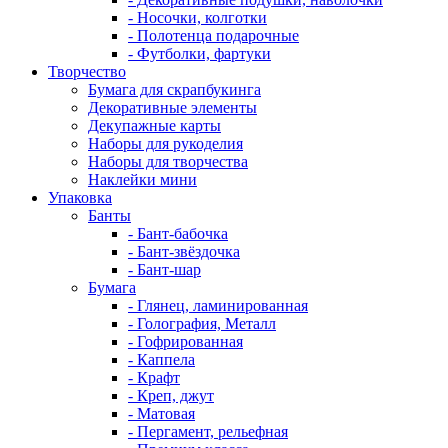
- Носочки, колготки
- Полотенца подарочные
- Футболки, фартуки
Творчество
Бумага для скрапбукинга
Декоративные элементы
Декупажные карты
Наборы для рукоделия
Наборы для творчества
Наклейки мини
Упаковка
Банты
- Бант-бабочка
- Бант-звёздочка
- Бант-шар
Бумага
- Глянец, ламинированная
- Голография, Металл
- Гофрированная
- Каппела
- Крафт
- Креп, джут
- Матовая
- Пергамент, рельефная