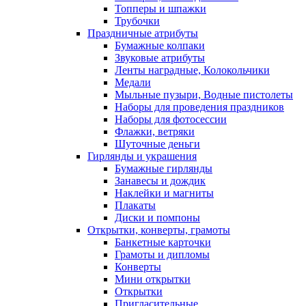
Топперы и шпажки
Трубочки
Праздничные атрибуты
Бумажные колпаки
Звуковые атрибуты
Ленты наградные, Колокольчики
Медали
Мыльные пузыри, Водные пистолеты
Наборы для проведения праздников
Наборы для фотосессии
Флажки, ветряки
Шуточные деньги
Гирлянды и украшения
Бумажные гирлянды
Занавесы и дождик
Наклейки и магниты
Плакаты
Диски и помпоны
Открытки, конверты, грамоты
Банкетные карточки
Грамоты и дипломы
Конверты
Мини открытки
Открытки
Пригласительные