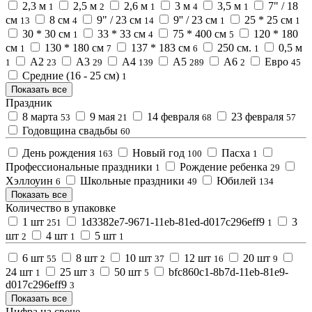
2,3 м
2,5 м
2,6 м
3 м
3,5 м
7" / 18
1
2
1
4
1
см
8 см
9" / 23 см
9'' / 23 см
25 * 25 см
13
4
14
1
1
30 * 30 см
33 * 33 см
75 * 400 см
120 * 180
1
4
5
см
130 * 180 см
137 * 183 см
250 см.
0,5 м
1
7
6
1
А2
А3
А4
А5
А6
Евро
1
23
29
139
289
2
45
Средние (16 - 25 см)
1
Показать все
Праздник
8 марта
9 мая
14 февраля
23 февраля
53
21
68
57
Годовщина свадьбы
60
День рождения
Новый год
Пасха
163
100
1
Профессиональные праздники
Рождение ребенка
1
29
Хэллоуин
Школьные праздники
Юбилей
6
49
134
Показать все
Количество в упаковке
1 шт
1d3382e7-9671-11eb-81ed-d017c296eff9
3
251
1
шт
4 шт
5 шт
2
1
1
6 шт
8 шт
10 шт
12 шт
20 шт
55
2
37
16
9
24 шт
25 шт
50 шт
bfc860c1-8b7d-11eb-81e9-
1
3
5
d017c296eff9
3
Показать все
Цифра на свече