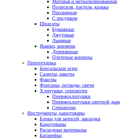
Матовая и металлизированная
Полисилк, пастель, калька
Прозрачная
С рисунком
Шпагаты
Бумажные
Джутовые
Льняные
Ящики, корзины
Деревянные
Плетеные корзины
Пиротехника
Бенгальские огни
Салюты, ракеты
Факелы
Фонтаны, петарды, свечи
Хлопушки, серпантин
Пневмохлопушки
Пневмохлопушки цветной дым
Серпантин
Инструменты, канцтовары
Блоки для записей, закладки
Канцтовары
Расходные материалы
Батарейки