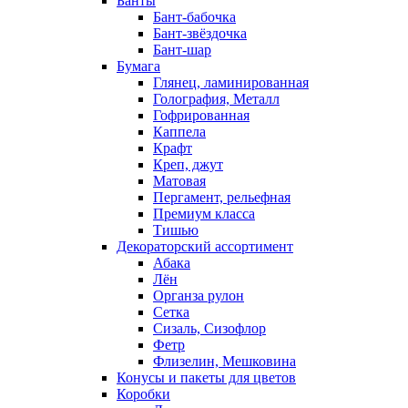
Банты
Бант-бабочка
Бант-звёздочка
Бант-шар
Бумага
Глянец, ламинированная
Голография, Металл
Гофрированная
Каппела
Крафт
Креп, джут
Матовая
Пергамент, рельефная
Премиум класса
Тишью
Декораторский ассортимент
Абака
Лён
Органза рулон
Сетка
Сизаль, Сизофлор
Фетр
Флизелин, Мешковина
Конусы и пакеты для цветов
Коробки