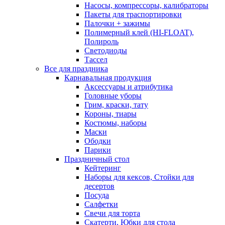
Насосы, компрессоры, калибраторы
Пакеты для траспортировки
Палочки + зажимы
Полимерный клей (HI-FLOAT),
Полироль
Светодиоды
Тассел
Все для праздника
Карнавальная продукция
Аксессуары и атрибутика
Головные уборы
Грим, краски, тату
Короны, тиары
Костюмы, наборы
Маски
Ободки
Парики
Праздничный стол
Кейтеринг
Наборы для кексов, Стойки для
десертов
Посуда
Салфетки
Свечи для торта
Скатерти, Юбки для стола