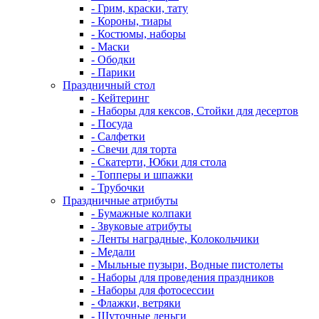
- Грим, краски, тату
- Короны, тиары
- Костюмы, наборы
- Маски
- Ободки
- Парики
Праздничный стол
- Кейтеринг
- Наборы для кексов, Стойки для десертов
- Посуда
- Салфетки
- Свечи для торта
- Скатерти, Юбки для стола
- Топперы и шпажки
- Трубочки
Праздничные атрибуты
- Бумажные колпаки
- Звуковые атрибуты
- Ленты наградные, Колокольчики
- Медали
- Мыльные пузыри, Водные пистолеты
- Наборы для проведения праздников
- Наборы для фотосессии
- Флажки, ветряки
- Шуточные деньги