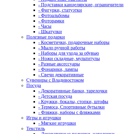
- Подставки канцелярские, ограничители
- Фигурки, статуэтки
- Фотоальбомы
- Фоторамки
- Часы
- Шкатулки
Полезные подарки
- Косметички, подарочные наборы
- Мыло ручной работы
- Наборы для ухода за обувью
- Ножи складные, мультитулы
- Разные аксессуары
- Фонарики, лампы
- Свечи декоративные
Сувениры с Владивостоком
Посуда
- Декоративные банки, тарелочки
- Детская посуда
- Кружки, бокалы, стопки, штофы
- Термоса, Спортивные бутылки
- Фляжки, наборы с фляжками
Игры и игрушки
- Мягкие игрушки
Текстиль
- Декоративные подушки, наволочки