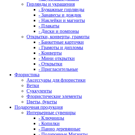
Гирлянды и украшения
- Бумажные гирлянды
- Занавесы и дождик
- Наклейки и магниты
- Плакаты
- Диски и помпоны
Открытки, конверты, грамоты
- Банкетные карточки
- Грамоты и дипломы
- Конверты
- Мини открытки
- Открытки
- Пригласительные
Флористика
Аксессуары для флористики
Ветки
Суккуленты
Флористические элементы
Цветы, букеты
Подарочная продукция
Интерьерные сувениры
- Ключницы
- Копилки
- Панно деревянные
- Подарочные Магниты