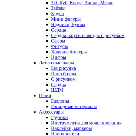
3D, Куб, Конус, Зигзаг, Месяц
Звёзды
Круги
Мини фигуры
Надписи, Буквы
Сердца
Сердца, круги и звезды с рисунком
Сферы
Фигуры
Ходячие Фигуры
Цифры
Латексные шары
Без рисунка
Панч боллы
С рисунком
Сердца
ШДМ
Гелий
Баллоны
Расходные материалы
Аксессуары
Грузики
Инструменты для моделирования
Наклейки, маркеры
Наполнители