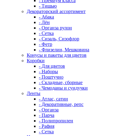
- Премиум класса
- Тишью
Декораторский ассортимент
- Абака
- Лён
- Органза рулон
- Сетка
- Сизаль, Сизофлор
- Фетр
- Флизелин, Мешковина
Конусы и пакеты для цветов
Коробки
- Для цветов
- Наборы
- Поштучно
- Складные, сборные
- Чемоданы и сундучки
Ленты
- Атлас, сатин
- Декоративные, репс
- Органза
- Парча
- Полипропилен
- Рафия
- Сетка