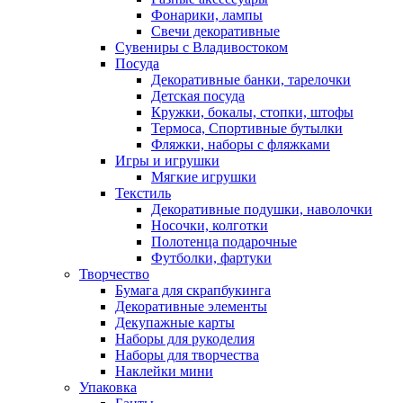
Фонарики, лампы
Свечи декоративные
Сувениры с Владивостоком
Посуда
Декоративные банки, тарелочки
Детская посуда
Кружки, бокалы, стопки, штофы
Термоса, Спортивные бутылки
Фляжки, наборы с фляжками
Игры и игрушки
Мягкие игрушки
Текстиль
Декоративные подушки, наволочки
Носочки, колготки
Полотенца подарочные
Футболки, фартуки
Творчество
Бумага для скрапбукинга
Декоративные элементы
Декупажные карты
Наборы для рукоделия
Наборы для творчества
Наклейки мини
Упаковка