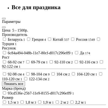
Все для праздника
Параметры
Цена
5
-
1500
р.
Производитель
Беларусь
Греция
Китай
Россия
1
4
537
1549
Турция
1
Рисунок
6c84a494-048b-11e7-80cf-d017c296eff9
Да
1
174
Рост
68-92 см
69-79 см
92-110 см
92-116 см
7
1
2
3
92-122 см
1
92-98 см
98-104 см
104 см
104-120 см
4
9
2
1
110-120 см
122-134 см
1
2
Показать все
Марка (бренд)
93cd536e-25b7-11e9-8155-d017c296eff9
1
Размер
1,5 м
1,8 м
1,9 м
2 м
2,2 м
3
3
1
2
1