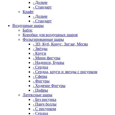
- Дольче
- Стандарт
Крафт
- Дольче
- Стандарт
Воздушные шары
Баблс
Коробки для воздушных шаров
Фольгированные шары
- 3D, Куб, Конус, Зигзаг, Месяц
- Звёзды
- Круги
- Мини фигуры
- Надписи, Буквы
- Сердца
- Сердца, круги и звезды с рисунком
- Сферы
- Фигуры
- Ходячие Фигуры
- Цифры
Латексные шары
- Без рисунка
- Панч боллы
- С рисунком
- Сердца