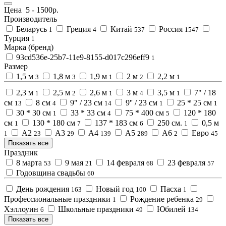
Цена
5
-
1500
р.
Производитель
Беларусь
Греция
Китай
Россия
1
4
537
1547
Турция
1
Марка (бренд)
93cd536e-25b7-11e9-8155-d017c296eff9
1
Размер
1,5 м
1,8 м
1,9 м
2 м
2,2 м
3
3
1
2
1
2,3 м
2,5 м
2,6 м
3 м
3,5 м
7" / 18
1
2
1
4
1
см
8 см
9" / 23 см
9'' / 23 см
25 * 25 см
13
4
14
1
1
30 * 30 см
33 * 33 см
75 * 400 см
120 * 180
1
4
5
см
130 * 180 см
137 * 183 см
250 см.
0,5 м
1
7
6
1
А2
А3
А4
А5
А6
Евро
1
23
29
139
289
2
45
Показать все
Праздник
8 марта
9 мая
14 февраля
23 февраля
53
21
68
57
Годовщина свадьбы
60
День рождения
Новый год
Пасха
163
100
1
Профессиональные праздники
Рождение ребенка
1
29
Хэллоуин
Школьные праздники
Юбилей
6
49
134
Показать все