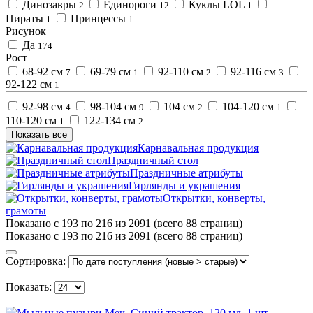
Динозавры
Единороги
Куклы LOL
2
12
1
Пираты
Принцессы
1
1
Рисунок
Да
174
Рост
68-92 см
69-79 см
92-110 см
92-116 см
7
1
2
3
92-122 см
1
92-98 см
98-104 см
104 см
104-120 см
4
9
2
1
110-120 см
122-134 см
1
2
Показать все
Карнавальная продукция
Праздничный стол
Праздничные атрибуты
Гирлянды и украшения
Открытки, конверты,
грамоты
Показано с 193 по 216 из 2091 (всего 88 страниц)
Показано с 193 по 216 из 2091 (всего 88 страниц)
Сортировка:
Показать: