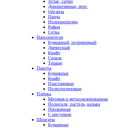
Атлас, сатин
Декоративные, репс
Органза
Парча
Полипропилен
Рафия
Сетка
Наполнители
Бумажный, полимерный
Древесный
Крафт
Сизаль
Тишью
Пакеты
Бумажные
Крафт
Пластиковые
Полиэтиленовые
Плёнка
Матовая и металлизированная
Полисилк, пастель, калька
Прозрачная
С рисунком
Шпагаты
Бумажные