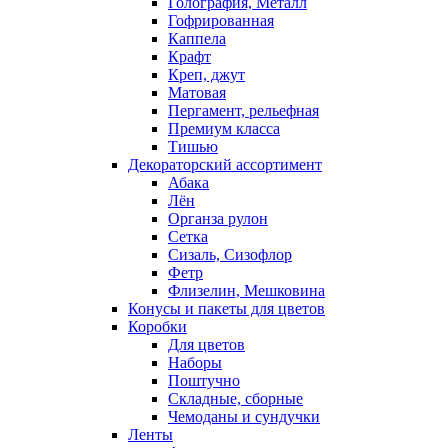
Голография, Металл
Гофрированная
Каппела
Крафт
Креп, джут
Матовая
Пергамент, рельефная
Премиум класса
Тишью
Декораторский ассортимент
Абака
Лён
Органза рулон
Сетка
Сизаль, Сизофлор
Фетр
Флизелин, Мешковина
Конусы и пакеты для цветов
Коробки
Для цветов
Наборы
Поштучно
Складные, сборные
Чемоданы и сундучки
Ленты