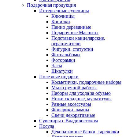
Подарочная продукция
Интерьерные сувениры
Ключницы
Копилки
Панно деревянные
Подарочные Магниты
Подставки канцелярские,
ограничители
Фигурки, статуэтки
Фотоальбомы
Фоторамки
Часы
Шкатулки
Полезные подарки
Косметички, подарочные наборы
Мыло ручной работы
Наборы для ухода за обувью
Ножи складные, мультитулы
Разные аксессуары
Фонарики, лампы
Свечи декоративные
Сувениры с Владивостоком
Посуда
Декоративные банки, тарелочки