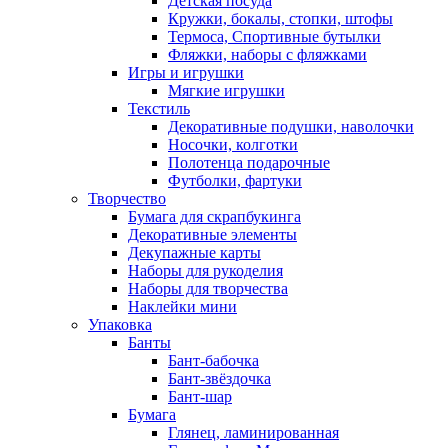
Детская посуда
Кружки, бокалы, стопки, штофы
Термоса, Спортивные бутылки
Фляжки, наборы с фляжками
Игры и игрушки
Мягкие игрушки
Текстиль
Декоративные подушки, наволочки
Носочки, колготки
Полотенца подарочные
Футболки, фартуки
Творчество
Бумага для скрапбукинга
Декоративные элементы
Декупажные карты
Наборы для рукоделия
Наборы для творчества
Наклейки мини
Упаковка
Банты
Бант-бабочка
Бант-звёздочка
Бант-шар
Бумага
Глянец, ламинированная