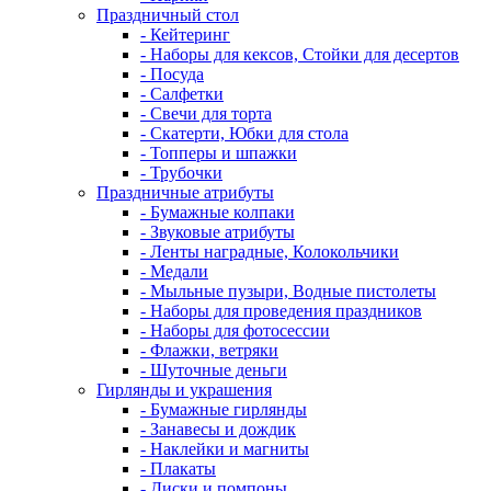
Праздничный стол
- Кейтеринг
- Наборы для кексов, Стойки для десертов
- Посуда
- Салфетки
- Свечи для торта
- Скатерти, Юбки для стола
- Топперы и шпажки
- Трубочки
Праздничные атрибуты
- Бумажные колпаки
- Звуковые атрибуты
- Ленты наградные, Колокольчики
- Медали
- Мыльные пузыри, Водные пистолеты
- Наборы для проведения праздников
- Наборы для фотосессии
- Флажки, ветряки
- Шуточные деньги
Гирлянды и украшения
- Бумажные гирлянды
- Занавесы и дождик
- Наклейки и магниты
- Плакаты
- Диски и помпоны