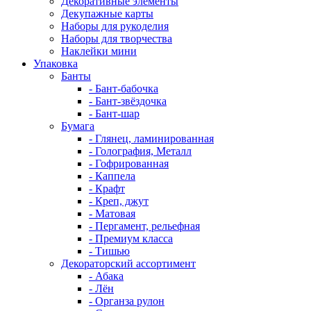
Декоративные элементы
Декупажные карты
Наборы для рукоделия
Наборы для творчества
Наклейки мини
Упаковка
Банты
- Бант-бабочка
- Бант-звёздочка
- Бант-шар
Бумага
- Глянец, ламинированная
- Голография, Металл
- Гофрированная
- Каппела
- Крафт
- Креп, джут
- Матовая
- Пергамент, рельефная
- Премиум класса
- Тишью
Декораторский ассортимент
- Абака
- Лён
- Органза рулон