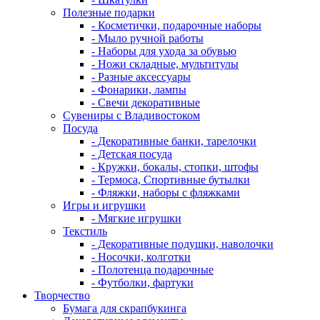
Полезные подарки
- Косметички, подарочные наборы
- Мыло ручной работы
- Наборы для ухода за обувью
- Ножи складные, мультитулы
- Разные аксессуары
- Фонарики, лампы
- Свечи декоративные
Сувениры с Владивостоком
Посуда
- Декоративные банки, тарелочки
- Детская посуда
- Кружки, бокалы, стопки, штофы
- Термоса, Спортивные бутылки
- Фляжки, наборы с фляжками
Игры и игрушки
- Мягкие игрушки
Текстиль
- Декоративные подушки, наволочки
- Носочки, колготки
- Полотенца подарочные
- Футболки, фартуки
Творчество
Бумага для скрапбукинга