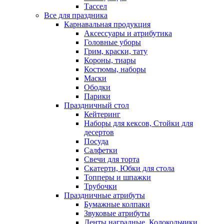
Тассел
Все для праздника
Карнавальная продукция
Аксессуары и атрибутика
Головные уборы
Грим, краски, тату
Короны, тиары
Костюмы, наборы
Маски
Ободки
Парики
Праздничный стол
Кейтеринг
Наборы для кексов, Стойки для
десертов
Посуда
Салфетки
Свечи для торта
Скатерти, Юбки для стола
Топперы и шпажки
Трубочки
Праздничные атрибуты
Бумажные колпаки
Звуковые атрибуты
Ленты наградные, Колокольчики