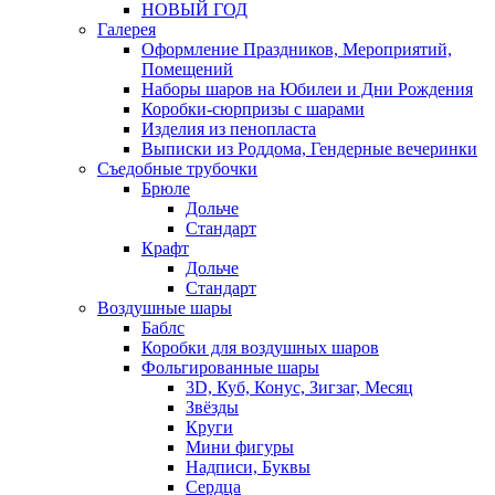
НОВЫЙ ГОД
Галерея
Оформление Праздников, Мероприятий,
Помещений
Наборы шаров на Юбилеи и Дни Рождения
Коробки-сюрпризы с шарами
Изделия из пенопласта
Выписки из Роддома, Гендерные вечеринки
Съедобные трубочки
Брюле
Дольче
Стандарт
Крафт
Дольче
Стандарт
Воздушные шары
Баблс
Коробки для воздушных шаров
Фольгированные шары
3D, Куб, Конус, Зигзаг, Месяц
Звёзды
Круги
Мини фигуры
Надписи, Буквы
Сердца