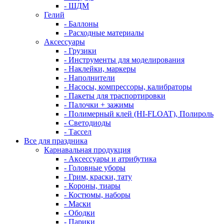
- ШДМ
Гелий
- Баллоны
- Расходные материалы
Аксессуары
- Грузики
- Инструменты для моделирования
- Наклейки, маркеры
- Наполнители
- Насосы, компрессоры, калибраторы
- Пакеты для траспортировки
- Палочки + зажимы
- Полимерный клей (HI-FLOAT), Полироль
- Светодиоды
- Тассел
Все для праздника
Карнавальная продукция
- Аксессуары и атрибутика
- Головные уборы
- Грим, краски, тату
- Короны, тиары
- Костюмы, наборы
- Маски
- Ободки
- Парики