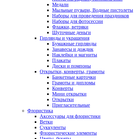
Медали
Мыльные пузыри, Водные пистолеты
Наборы для проведения праздников
Наборы для фотосессии
Флажки, ветряки
Шуточные деньги
Гирлянды и украшения
Бумажные гирлянды
Занавесы и дождик
Наклейки и магниты
Плакаты
Диски и помпоны
Открытки, конверты, грамоты
Банкетные карточки
Грамоты и дипломы
Конверты
Мини открытки
Открытки
Пригласительные
Флористика
Аксессуары для флористики
Ветки
Суккуленты
Флористические элементы
Цветы, букеты