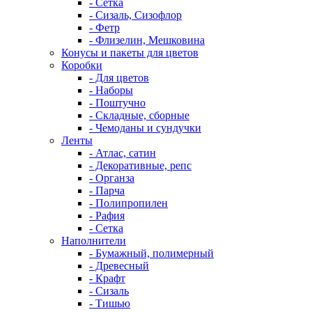
- Сетка
- Сизаль, Сизофлор
- Фетр
- Флизелин, Мешковина
Конусы и пакеты для цветов
Коробки
- Для цветов
- Наборы
- Поштучно
- Складные, сборные
- Чемоданы и сундучки
Ленты
- Атлас, сатин
- Декоративные, репс
- Органза
- Парча
- Полипропилен
- Рафия
- Сетка
Наполнители
- Бумажный, полимерный
- Древесный
- Крафт
- Сизаль
- Тишью