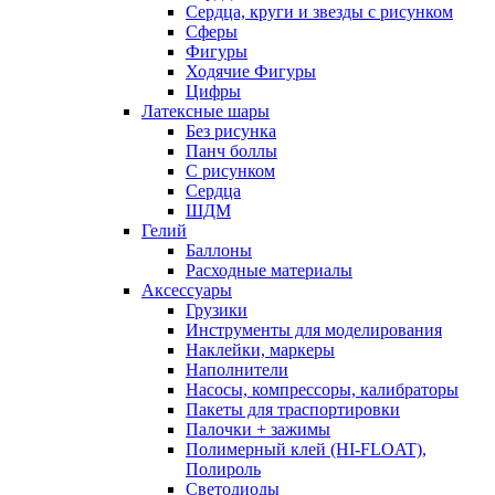
Сердца, круги и звезды с рисунком
Сферы
Фигуры
Ходячие Фигуры
Цифры
Латексные шары
Без рисунка
Панч боллы
С рисунком
Сердца
ШДМ
Гелий
Баллоны
Расходные материалы
Аксессуары
Грузики
Инструменты для моделирования
Наклейки, маркеры
Наполнители
Насосы, компрессоры, калибраторы
Пакеты для траспортировки
Палочки + зажимы
Полимерный клей (HI-FLOAT),
Полироль
Светодиоды