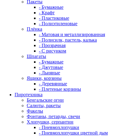
Пакеты
- Бумажные
- Крафт
- Пластиковые
- Полиэтиленовые
Плёнка
- Матовая и металлизированная
- Полисилк, пастель, калька
- Прозрачная
- С рисунком
Шпагаты
- Бумажные
- Джутовые
- Льняные
Ящики, корзины
- Деревянные
- Плетеные корзины
Пиротехника
Бенгальские огни
Салюты, ракеты
Факелы
Фонтаны, петарды, свечи
Хлопушки, серпантин
- Пневмохлопушки
- Пневмохлопушки цветной дым