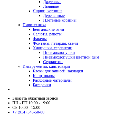
Джутовые
Льняные
Ящики, корзины
Деревянные
Плетеные корзины
Пиротехника
Бенгальские огни
Салюты, ракеты
Факелы
Фонтаны, петарды, свечи
Хлопушки, серпантин
Пневмохлопушки
Пневмохлопушки цветной дым
Серпантин
Инструменты, канцтовары
Блоки для записей, закладки
Канцтовары
Расходные материалы
Батарейки
Заказать обратный звонок
ПН - ПТ 10:00 - 19:00
СБ 10:00 - 15:00
+7 (914) 345-50-80