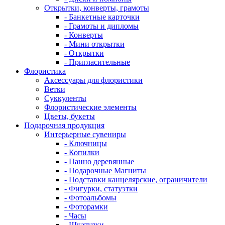
Открытки, конверты, грамоты
- Банкетные карточки
- Грамоты и дипломы
- Конверты
- Мини открытки
- Открытки
- Пригласительные
Флористика
Аксессуары для флористики
Ветки
Суккуленты
Флористические элементы
Цветы, букеты
Подарочная продукция
Интерьерные сувениры
- Ключницы
- Копилки
- Панно деревянные
- Подарочные Магниты
- Подставки канцелярские, ограничители
- Фигурки, статуэтки
- Фотоальбомы
- Фоторамки
- Часы
- Шкатулки