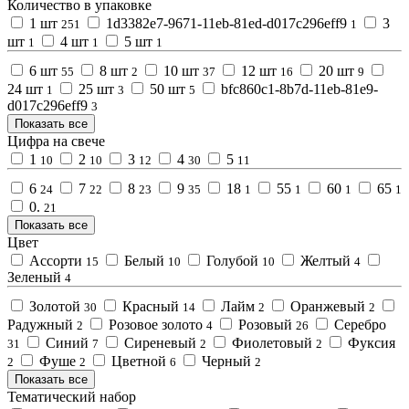
Количество в упаковке
1 шт
1d3382e7-9671-11eb-81ed-d017c296eff9
3
251
1
шт
4 шт
5 шт
1
1
1
6 шт
8 шт
10 шт
12 шт
20 шт
55
2
37
16
9
24 шт
25 шт
50 шт
bfc860c1-8b7d-11eb-81e9-
1
3
5
d017c296eff9
3
Показать все
Цифра на свече
1
2
3
4
5
10
10
12
30
11
6
7
8
9
18
55
60
65
24
22
23
35
1
1
1
1
0.
21
Показать все
Цвет
Ассорти
Белый
Голубой
Желтый
15
10
10
4
Зеленый
4
Золотой
Красный
Лайм
Оранжевый
30
14
2
2
Радужный
Розовое золото
Розовый
Серебро
2
4
26
Синий
Сиреневый
Фиолетовый
Фуксия
31
7
2
2
Фуше
Цветной
Черный
2
2
6
2
Показать все
Тематический набор