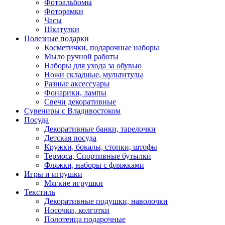
Фотоальбомы
Фоторамки
Часы
Шкатулки
Полезные подарки
Косметички, подарочные наборы
Мыло ручной работы
Наборы для ухода за обувью
Ножи складные, мультитулы
Разные аксессуары
Фонарики, лампы
Свечи декоративные
Сувениры с Владивостоком
Посуда
Декоративные банки, тарелочки
Детская посуда
Кружки, бокалы, стопки, штофы
Термоса, Спортивные бутылки
Фляжки, наборы с фляжками
Игры и игрушки
Мягкие игрушки
Текстиль
Декоративные подушки, наволочки
Носочки, колготки
Полотенца подарочные