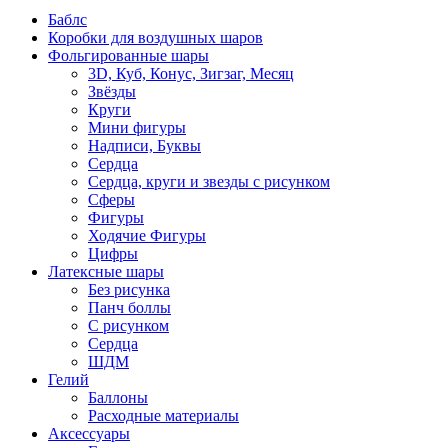
Баблс
Коробки для воздушных шаров
Фольгированные шары
3D, Куб, Конус, Зигзаг, Месяц
Звёзды
Круги
Мини фигуры
Надписи, Буквы
Сердца
Сердца, круги и звезды с рисунком
Сферы
Фигуры
Ходячие Фигуры
Цифры
Латексные шары
Без рисунка
Панч боллы
С рисунком
Сердца
ШДМ
Гелий
Баллоны
Расходные материалы
Аксессуары