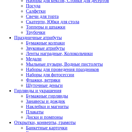
Наборы для кексов, Стойки для десертов
Посуда
Салфетки
Свечи для торта
Скатерти, Юбки для стола
Топперы и шпажки
Трубочки
Праздничные атрибуты
Бумажные колпаки
Звуковые атрибуты
Ленты наградные, Колокольчики
Медали
Мыльные пузыри, Водные пистолеты
Наборы для проведения праздников
Наборы для фотосессии
Флажки, ветряки
Шуточные деньги
Гирлянды и украшения
Бумажные гирлянды
Занавесы и дождик
Наклейки и магниты
Плакаты
Диски и помпоны
Открытки, конверты, грамоты
Банкетные карточки