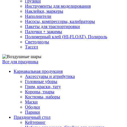
Грузики
Инструменты для моделирования
Наклейки, маркеры
Наполнители
Насосы, компрессоры, калибраторы
Пакеты для траспортировки
Палочки + зажимы
Полимерный клей (HI-FLOAT), Полироль
Светодиоды
Тассел
Все для праздника
Карнавальная продукция
Аксессуары и атрибутика
Головные уборы
Грим, краски, тату
Короны, тиары
Костюмы, наборы
Маски
Ободки
Парики
Праздничный стол
Кейтеринг