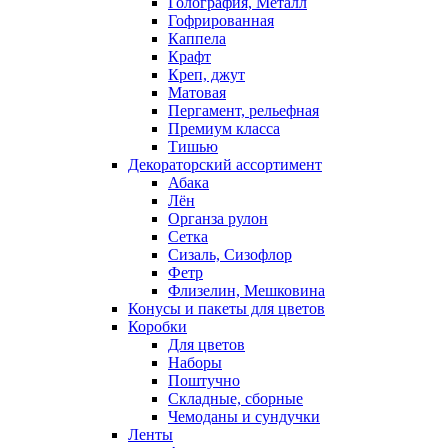
Голография, Металл
Гофрированная
Каппела
Крафт
Креп, джут
Матовая
Пергамент, рельефная
Премиум класса
Тишью
Декораторский ассортимент
Абака
Лён
Органза рулон
Сетка
Сизаль, Сизофлор
Фетр
Флизелин, Мешковина
Конусы и пакеты для цветов
Коробки
Для цветов
Наборы
Поштучно
Складные, сборные
Чемоданы и сундучки
Ленты