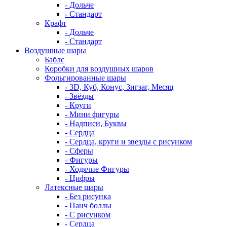
- Дольче
- Стандарт
Крафт
- Дольче
- Стандарт
Воздушные шары
Баблс
Коробки для воздушных шаров
Фольгированные шары
- 3D, Куб, Конус, Зигзаг, Месяц
- Звёзды
- Круги
- Мини фигуры
- Надписи, Буквы
- Сердца
- Сердца, круги и звезды с рисунком
- Сферы
- Фигуры
- Ходячие Фигуры
- Цифры
Латексные шары
- Без рисунка
- Панч боллы
- С рисунком
- Сердца