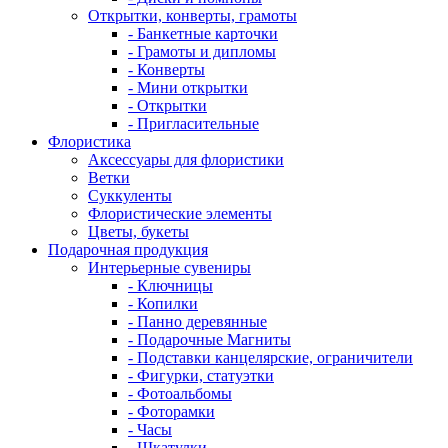
Открытки, конверты, грамоты
- Банкетные карточки
- Грамоты и дипломы
- Конверты
- Мини открытки
- Открытки
- Пригласительные
Флористика
Аксессуары для флористики
Ветки
Суккуленты
Флористические элементы
Цветы, букеты
Подарочная продукция
Интерьерные сувениры
- Ключницы
- Копилки
- Панно деревянные
- Подарочные Магниты
- Подставки канцелярские, ограничители
- Фигурки, статуэтки
- Фотоальбомы
- Фоторамки
- Часы
- Шкатулки