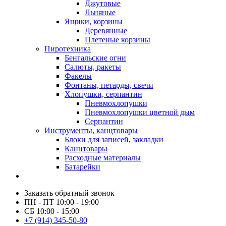
Джутовые
Льняные
Ящики, корзины
Деревянные
Плетеные корзины
Пиротехника
Бенгальские огни
Салюты, ракеты
Факелы
Фонтаны, петарды, свечи
Хлопушки, серпантин
Пневмохлопушки
Пневмохлопушки цветной дым
Серпантин
Инструменты, канцтовары
Блоки для записей, закладки
Канцтовары
Расходные материалы
Батарейки
Заказать обратный звонок
ПН - ПТ 10:00 - 19:00
СБ 10:00 - 15:00
+7 (914) 345-50-80