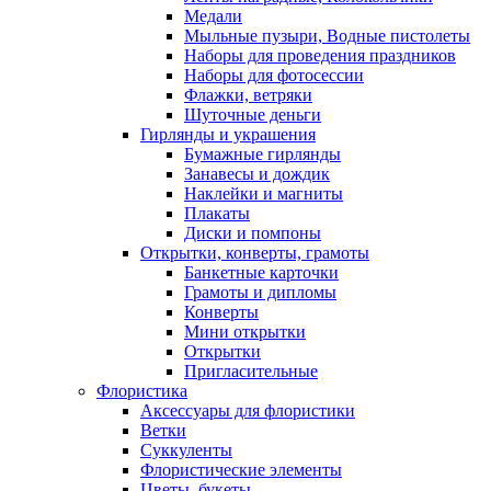
Медали
Мыльные пузыри, Водные пистолеты
Наборы для проведения праздников
Наборы для фотосессии
Флажки, ветряки
Шуточные деньги
Гирлянды и украшения
Бумажные гирлянды
Занавесы и дождик
Наклейки и магниты
Плакаты
Диски и помпоны
Открытки, конверты, грамоты
Банкетные карточки
Грамоты и дипломы
Конверты
Мини открытки
Открытки
Пригласительные
Флористика
Аксессуары для флористики
Ветки
Суккуленты
Флористические элементы
Цветы, букеты