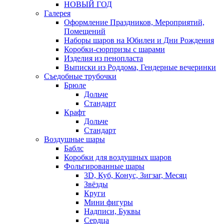
НОВЫЙ ГОД
Галерея
Оформление Праздников, Мероприятий,
Помещений
Наборы шаров на Юбилеи и Дни Рождения
Коробки-сюрпризы с шарами
Изделия из пенопласта
Выписки из Роддома, Гендерные вечеринки
Съедобные трубочки
Брюле
Дольче
Стандарт
Крафт
Дольче
Стандарт
Воздушные шары
Баблс
Коробки для воздушных шаров
Фольгированные шары
3D, Куб, Конус, Зигзаг, Месяц
Звёзды
Круги
Мини фигуры
Надписи, Буквы
Сердца