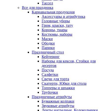
Тассел
Все для праздника
Карнавальная продукция
Аксессуары и атрибутика
Головные уборы
Грим, краски, тату
Короны, тиары
Костюмы, наборы
Маски
Ободки
Парики
Праздничный стол
Кейтеринг
Наборы для кексов, Стойки для
десертов
Посуда
Салфетки
Свечи для торта
Скатерти, Юбки для стола
Топперы и шпажки
Трубочки
Праздничные атрибуты
Бумажные колпаки
Звуковые атрибуты
Ленты наградные, Колокольчики