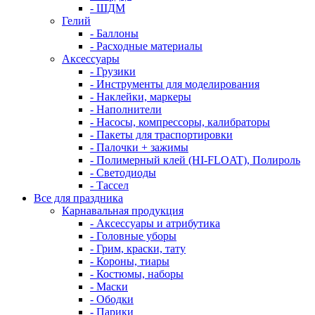
- ШДМ
Гелий
- Баллоны
- Расходные материалы
Аксессуары
- Грузики
- Инструменты для моделирования
- Наклейки, маркеры
- Наполнители
- Насосы, компрессоры, калибраторы
- Пакеты для траспортировки
- Палочки + зажимы
- Полимерный клей (HI-FLOAT), Полироль
- Светодиоды
- Тассел
Все для праздника
Карнавальная продукция
- Аксессуары и атрибутика
- Головные уборы
- Грим, краски, тату
- Короны, тиары
- Костюмы, наборы
- Маски
- Ободки
- Парики