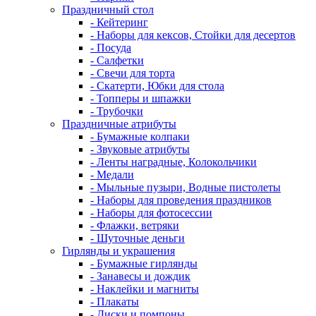
Праздничный стол
- Кейтеринг
- Наборы для кексов, Стойки для десертов
- Посуда
- Салфетки
- Свечи для торта
- Скатерти, Юбки для стола
- Топперы и шпажки
- Трубочки
Праздничные атрибуты
- Бумажные колпаки
- Звуковые атрибуты
- Ленты наградные, Колокольчики
- Медали
- Мыльные пузыри, Водные пистолеты
- Наборы для проведения праздников
- Наборы для фотосессии
- Флажки, ветряки
- Шуточные деньги
Гирлянды и украшения
- Бумажные гирлянды
- Занавесы и дождик
- Наклейки и магниты
- Плакаты
- Диски и помпоны