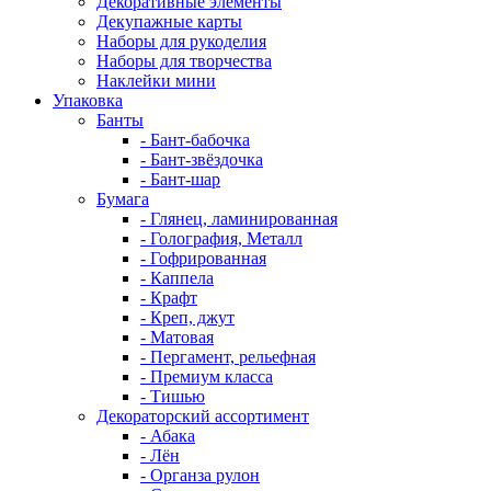
Декоративные элементы
Декупажные карты
Наборы для рукоделия
Наборы для творчества
Наклейки мини
Упаковка
Банты
- Бант-бабочка
- Бант-звёздочка
- Бант-шар
Бумага
- Глянец, ламинированная
- Голография, Металл
- Гофрированная
- Каппела
- Крафт
- Креп, джут
- Матовая
- Пергамент, рельефная
- Премиум класса
- Тишью
Декораторский ассортимент
- Абака
- Лён
- Органза рулон