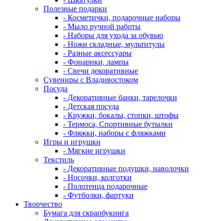
Полезные подарки
- Косметички, подарочные наборы
- Мыло ручной работы
- Наборы для ухода за обувью
- Ножи складные, мультитулы
- Разные аксессуары
- Фонарики, лампы
- Свечи декоративные
Сувениры с Владивостоком
Посуда
- Декоративные банки, тарелочки
- Детская посуда
- Кружки, бокалы, стопки, штофы
- Термоса, Спортивные бутылки
- Фляжки, наборы с фляжками
Игры и игрушки
- Мягкие игрушки
Текстиль
- Декоративные подушки, наволочки
- Носочки, колготки
- Полотенца подарочные
- Футболки, фартуки
Творчество
Бумага для скрапбукинга