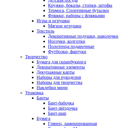
Детская посуда
Кружки, бокалы, стопки, штофы
Термоса, Спортивные бутылки
Фляжки, наборы с фляжками
Игры и игрушки
Мягкие игрушки
Текстиль
Декоративные подушки, наволочки
Носочки, колготки
Полотенца подарочные
Футболки, фартуки
Творчество
Бумага для скрапбукинга
Декоративные элементы
Декупажные карты
Наборы для рукоделия
Наборы для творчества
Наклейки мини
Упаковка
Банты
Бант-бабочка
Бант-звёздочка
Бант-шар
Бумага
Глянец, ламинированная