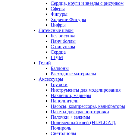
Сердца, круги и звезды с рисунком
Сферы
Фигуры
Ходячие Фигуры
Цифры
Латексные шары
Без рисунка
Панч боллы
С рисунком
Сердца
ШДМ
Гелий
Баллоны
Расходные материалы
Аксессуары
Грузики
Инструменты для моделирования
Наклейки, маркеры
Наполнители
Насосы, компрессоры, калибраторы
Пакеты для траспортировки
Палочки + зажимы
Полимерный клей (HI-FLOAT),
Полироль
Светодиоды