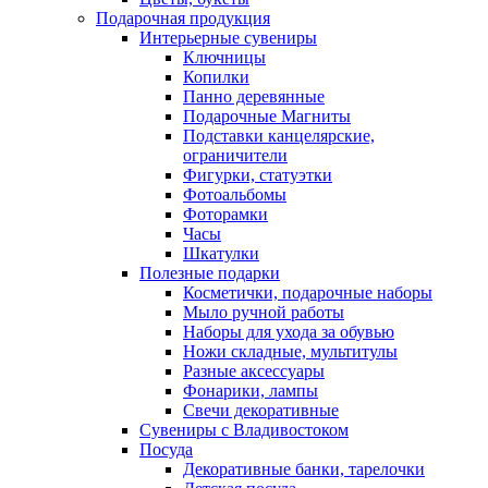
Подарочная продукция
Интерьерные сувениры
Ключницы
Копилки
Панно деревянные
Подарочные Магниты
Подставки канцелярские,
ограничители
Фигурки, статуэтки
Фотоальбомы
Фоторамки
Часы
Шкатулки
Полезные подарки
Косметички, подарочные наборы
Мыло ручной работы
Наборы для ухода за обувью
Ножи складные, мультитулы
Разные аксессуары
Фонарики, лампы
Свечи декоративные
Сувениры с Владивостоком
Посуда
Декоративные банки, тарелочки