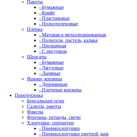
Пакеты
- Бумажные
- Крафт
- Пластиковые
- Полиэтиленовые
Плёнка
- Матовая и металлизированная
- Полисилк, пастель, калька
- Прозрачная
- С рисунком
Шпагаты
- Бумажные
- Джутовые
- Льняные
Ящики, корзины
- Деревянные
- Плетеные корзины
Пиротехника
Бенгальские огни
Салюты, ракеты
Факелы
Фонтаны, петарды, свечи
Хлопушки, серпантин
- Пневмохлопушки
- Пневмохлопушки цветной дым