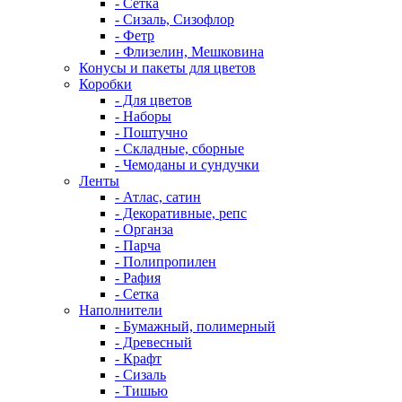
- Сетка
- Сизаль, Сизофлор
- Фетр
- Флизелин, Мешковина
Конусы и пакеты для цветов
Коробки
- Для цветов
- Наборы
- Поштучно
- Складные, сборные
- Чемоданы и сундучки
Ленты
- Атлас, сатин
- Декоративные, репс
- Органза
- Парча
- Полипропилен
- Рафия
- Сетка
Наполнители
- Бумажный, полимерный
- Древесный
- Крафт
- Сизаль
- Тишью