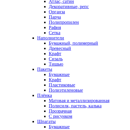
Атлас, сатин
Декоративные, репс
Органза
Парча
Полипропилен
Рафия
Сетка
Наполнители
Бумажный, полимерный
Древесный
Крафт
Сизаль
Тишью
Пакеты
Бумажные
Крафт
Пластиковые
Полиэтиленовые
Плёнка
Матовая и металлизированная
Полисилк, пастель, калька
Прозрачная
С рисунком
Шпагаты
Бумажные