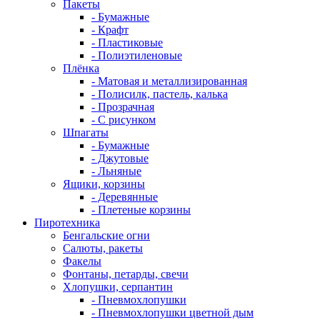
Пакеты
- Бумажные
- Крафт
- Пластиковые
- Полиэтиленовые
Плёнка
- Матовая и металлизированная
- Полисилк, пастель, калька
- Прозрачная
- С рисунком
Шпагаты
- Бумажные
- Джутовые
- Льняные
Ящики, корзины
- Деревянные
- Плетеные корзины
Пиротехника
Бенгальские огни
Салюты, ракеты
Факелы
Фонтаны, петарды, свечи
Хлопушки, серпантин
- Пневмохлопушки
- Пневмохлопушки цветной дым