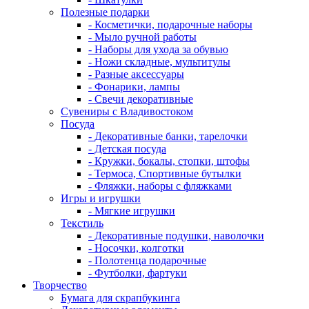
Полезные подарки
- Косметички, подарочные наборы
- Мыло ручной работы
- Наборы для ухода за обувью
- Ножи складные, мультитулы
- Разные аксессуары
- Фонарики, лампы
- Свечи декоративные
Сувениры с Владивостоком
Посуда
- Декоративные банки, тарелочки
- Детская посуда
- Кружки, бокалы, стопки, штофы
- Термоса, Спортивные бутылки
- Фляжки, наборы с фляжками
Игры и игрушки
- Мягкие игрушки
Текстиль
- Декоративные подушки, наволочки
- Носочки, колготки
- Полотенца подарочные
- Футболки, фартуки
Творчество
Бумага для скрапбукинга