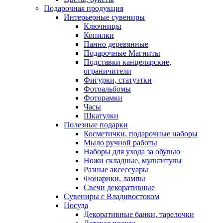
Подарочная продукция
Интерьерные сувениры
Ключницы
Копилки
Панно деревянные
Подарочные Магниты
Подставки канцелярские,
ограничители
Фигурки, статуэтки
Фотоальбомы
Фоторамки
Часы
Шкатулки
Полезные подарки
Косметички, подарочные наборы
Мыло ручной работы
Наборы для ухода за обувью
Ножи складные, мультитулы
Разные аксессуары
Фонарики, лампы
Свечи декоративные
Сувениры с Владивостоком
Посуда
Декоративные банки, тарелочки