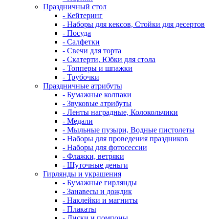
Праздничный стол
- Кейтеринг
- Наборы для кексов, Стойки для десертов
- Посуда
- Салфетки
- Свечи для торта
- Скатерти, Юбки для стола
- Топперы и шпажки
- Трубочки
Праздничные атрибуты
- Бумажные колпаки
- Звуковые атрибуты
- Ленты наградные, Колокольчики
- Медали
- Мыльные пузыри, Водные пистолеты
- Наборы для проведения праздников
- Наборы для фотосессии
- Флажки, ветряки
- Шуточные деньги
Гирлянды и украшения
- Бумажные гирлянды
- Занавесы и дождик
- Наклейки и магниты
- Плакаты
- Диски и помпоны