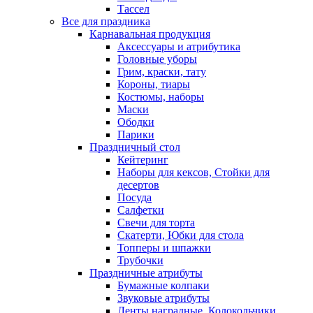
Тассел
Все для праздника
Карнавальная продукция
Аксессуары и атрибутика
Головные уборы
Грим, краски, тату
Короны, тиары
Костюмы, наборы
Маски
Ободки
Парики
Праздничный стол
Кейтеринг
Наборы для кексов, Стойки для
десертов
Посуда
Салфетки
Свечи для торта
Скатерти, Юбки для стола
Топперы и шпажки
Трубочки
Праздничные атрибуты
Бумажные колпаки
Звуковые атрибуты
Ленты наградные, Колокольчики