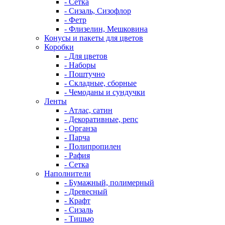
- Сетка
- Сизаль, Сизофлор
- Фетр
- Флизелин, Мешковина
Конусы и пакеты для цветов
Коробки
- Для цветов
- Наборы
- Поштучно
- Складные, сборные
- Чемоданы и сундучки
Ленты
- Атлас, сатин
- Декоративные, репс
- Органза
- Парча
- Полипропилен
- Рафия
- Сетка
Наполнители
- Бумажный, полимерный
- Древесный
- Крафт
- Сизаль
- Тишью