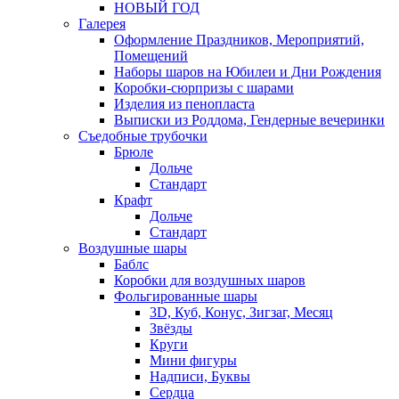
НОВЫЙ ГОД
Галерея
Оформление Праздников, Мероприятий,
Помещений
Наборы шаров на Юбилеи и Дни Рождения
Коробки-сюрпризы с шарами
Изделия из пенопласта
Выписки из Роддома, Гендерные вечеринки
Съедобные трубочки
Брюле
Дольче
Стандарт
Крафт
Дольче
Стандарт
Воздушные шары
Баблс
Коробки для воздушных шаров
Фольгированные шары
3D, Куб, Конус, Зигзаг, Месяц
Звёзды
Круги
Мини фигуры
Надписи, Буквы
Сердца