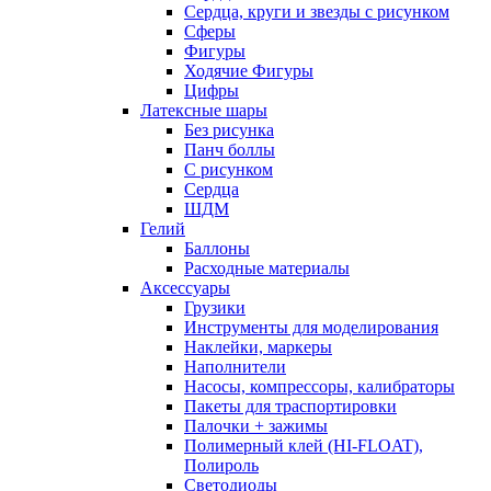
Сердца, круги и звезды с рисунком
Сферы
Фигуры
Ходячие Фигуры
Цифры
Латексные шары
Без рисунка
Панч боллы
С рисунком
Сердца
ШДМ
Гелий
Баллоны
Расходные материалы
Аксессуары
Грузики
Инструменты для моделирования
Наклейки, маркеры
Наполнители
Насосы, компрессоры, калибраторы
Пакеты для траспортировки
Палочки + зажимы
Полимерный клей (HI-FLOAT),
Полироль
Светодиоды