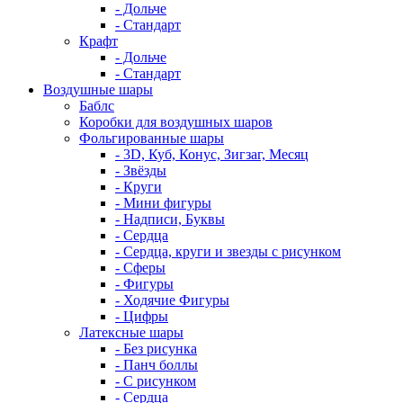
- Дольче
- Стандарт
Крафт
- Дольче
- Стандарт
Воздушные шары
Баблс
Коробки для воздушных шаров
Фольгированные шары
- 3D, Куб, Конус, Зигзаг, Месяц
- Звёзды
- Круги
- Мини фигуры
- Надписи, Буквы
- Сердца
- Сердца, круги и звезды с рисунком
- Сферы
- Фигуры
- Ходячие Фигуры
- Цифры
Латексные шары
- Без рисунка
- Панч боллы
- С рисунком
- Сердца