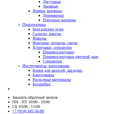
Джутовые
Льняные
Ящики, корзины
Деревянные
Плетеные корзины
Пиротехника
Бенгальские огни
Салюты, ракеты
Факелы
Фонтаны, петарды, свечи
Хлопушки, серпантин
Пневмохлопушки
Пневмохлопушки цветной дым
Серпантин
Инструменты, канцтовары
Блоки для записей, закладки
Канцтовары
Расходные материалы
Батарейки
Заказать обратный звонок
ПН - ПТ 10:00 - 19:00
СБ 10:00 - 15:00
+7 (914) 345-50-80