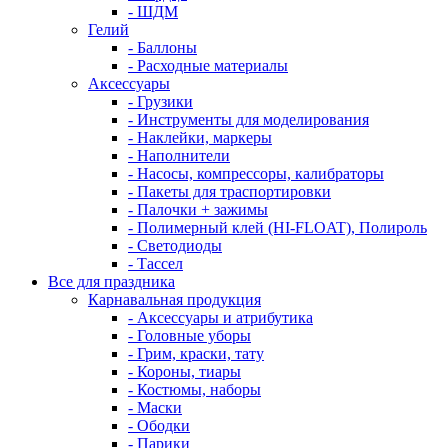
- ШДМ
Гелий
- Баллоны
- Расходные материалы
Аксессуары
- Грузики
- Инструменты для моделирования
- Наклейки, маркеры
- Наполнители
- Насосы, компрессоры, калибраторы
- Пакеты для траспортировки
- Палочки + зажимы
- Полимерный клей (HI-FLOAT), Полироль
- Светодиоды
- Тассел
Все для праздника
Карнавальная продукция
- Аксессуары и атрибутика
- Головные уборы
- Грим, краски, тату
- Короны, тиары
- Костюмы, наборы
- Маски
- Ободки
- Парики