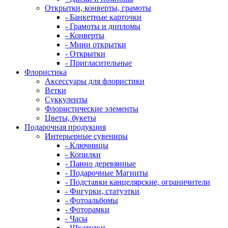
Открытки, конверты, грамоты
- Банкетные карточки
- Грамоты и дипломы
- Конверты
- Мини открытки
- Открытки
- Пригласительные
Флористика
Аксессуары для флористики
Ветки
Суккуленты
Флористические элементы
Цветы, букеты
Подарочная продукция
Интерьерные сувениры
- Ключницы
- Копилки
- Панно деревянные
- Подарочные Магниты
- Подставки канцелярские, ограничители
- Фигурки, статуэтки
- Фотоальбомы
- Фоторамки
- Часы
- Шкатулки