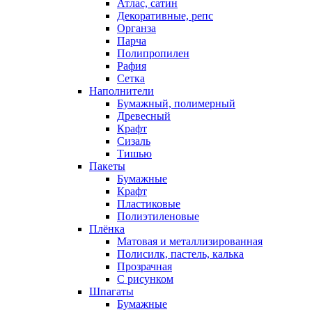
Атлас, сатин
Декоративные, репс
Органза
Парча
Полипропилен
Рафия
Сетка
Наполнители
Бумажный, полимерный
Древесный
Крафт
Сизаль
Тишью
Пакеты
Бумажные
Крафт
Пластиковые
Полиэтиленовые
Плёнка
Матовая и металлизированная
Полисилк, пастель, калька
Прозрачная
С рисунком
Шпагаты
Бумажные