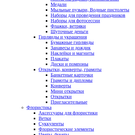
Медали
Мыльные пузыри, Водные пистолеты
Наборы для проведения праздников
Наборы для фотосессии
Флажки, ветряки
Шуточные деньги
Гирлянды и украшения
Бумажные гирлянды
Занавесы и дождик
Наклейки и магниты
Плакаты
Диски и помпоны
Открытки, конверты, грамоты
Банкетные карточки
Грамоты и дипломы
Конверты
Мини открытки
Открытки
Пригласительные
Флористика
Аксессуары для флористики
Ветки
Суккуленты
Флористические элементы
Цветы, букеты