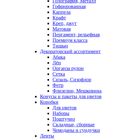
Голография, Металл
Гофрированная
Каппела
Крафт
Креп, джут
Матовая
Пергамент, рельефная
Премиум класса
Тишью
Декораторский ассортимент
Абака
Лён
Органза рулон
Сетка
Сизаль, Сизофлор
Фетр
Флизелин, Мешковина
Конусы и пакеты для цветов
Коробки
Для цветов
Наборы
Поштучно
Складные, сборные
Чемоданы и сундучки
Ленты