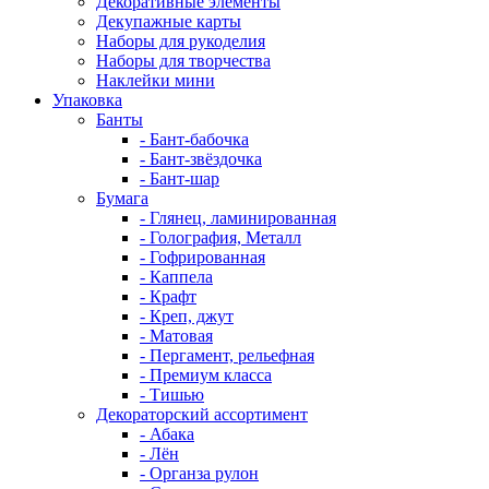
Декоративные элементы
Декупажные карты
Наборы для рукоделия
Наборы для творчества
Наклейки мини
Упаковка
Банты
- Бант-бабочка
- Бант-звёздочка
- Бант-шар
Бумага
- Глянец, ламинированная
- Голография, Металл
- Гофрированная
- Каппела
- Крафт
- Креп, джут
- Матовая
- Пергамент, рельефная
- Премиум класса
- Тишью
Декораторский ассортимент
- Абака
- Лён
- Органза рулон