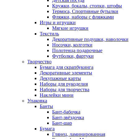
Детская посуда
Кружки, бокалы, стопки, штофы
Термоса, Спортивные бутылки
Фляжки, наборы с фляжками
Игры и игрушки
Мягкие игрушки
Текстиль
Декоративные подушки, наволочки
Носочки, колготки
Полотенца подарочные
Футболки, фартуки
Творчество
Бумага для скрапбукинга
Декоративные элементы
Декупажные карты
Наборы для рукоделия
Наборы для творчества
Наклейки мини
Упаковка
Банты
Бант-бабочка
Бант-звёздочка
Бант-шар
Бумага
Глянец, ламинированная