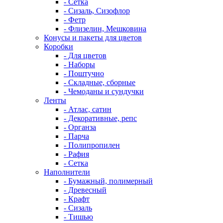
- Сетка
- Сизаль, Сизофлор
- Фетр
- Флизелин, Мешковина
Конусы и пакеты для цветов
Коробки
- Для цветов
- Наборы
- Поштучно
- Складные, сборные
- Чемоданы и сундучки
Ленты
- Атлас, сатин
- Декоративные, репс
- Органза
- Парча
- Полипропилен
- Рафия
- Сетка
Наполнители
- Бумажный, полимерный
- Древесный
- Крафт
- Сизаль
- Тишью