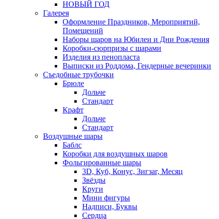
НОВЫЙ ГОД
Галерея
Оформление Праздников, Мероприятий,
Помещений
Наборы шаров на Юбилеи и Дни Рождения
Коробки-сюрпризы с шарами
Изделия из пенопласта
Выписки из Роддома, Гендерные вечеринки
Съедобные трубочки
Брюле
Дольче
Стандарт
Крафт
Дольче
Стандарт
Воздушные шары
Баблс
Коробки для воздушных шаров
Фольгированные шары
3D, Куб, Конус, Зигзаг, Месяц
Звёзды
Круги
Мини фигуры
Надписи, Буквы
Сердца