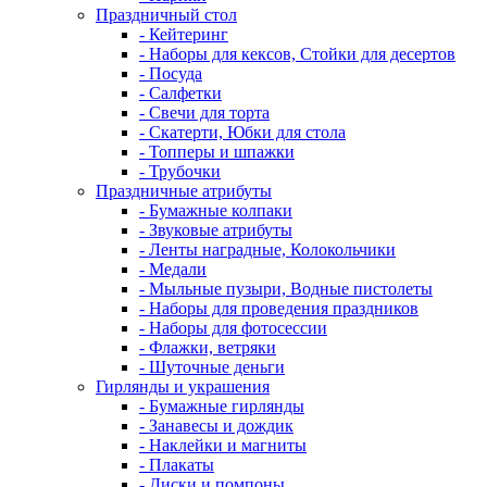
Праздничный стол
- Кейтеринг
- Наборы для кексов, Стойки для десертов
- Посуда
- Салфетки
- Свечи для торта
- Скатерти, Юбки для стола
- Топперы и шпажки
- Трубочки
Праздничные атрибуты
- Бумажные колпаки
- Звуковые атрибуты
- Ленты наградные, Колокольчики
- Медали
- Мыльные пузыри, Водные пистолеты
- Наборы для проведения праздников
- Наборы для фотосессии
- Флажки, ветряки
- Шуточные деньги
Гирлянды и украшения
- Бумажные гирлянды
- Занавесы и дождик
- Наклейки и магниты
- Плакаты
- Диски и помпоны