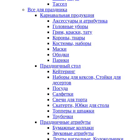
Тассел
Все для праздника
Карнавальная продукция
Аксессуары и атрибутика
Головные уборы
Грим, краски, тату
Короны, тиары
Костюмы, наборы
Маски
Ободки
Парики
Праздничный стол
Кейтеринг
Наборы для кексов, Стойки для
десертов
Посуда
Салфетки
Свечи для торта
Скатерти, Юбки для стола
Топперы и шпажки
Трубочки
Праздничные атрибуты
Бумажные колпаки
Звуковые атрибуты
Ленты наградные, Колокольчики