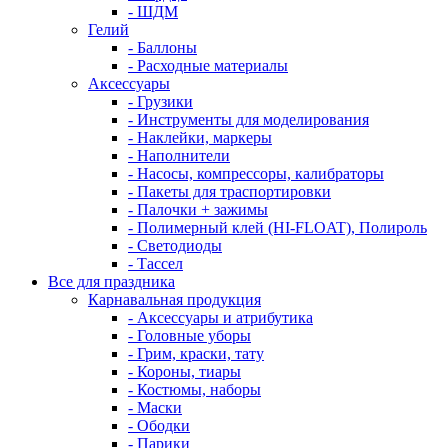
- ШДМ
Гелий
- Баллоны
- Расходные материалы
Аксессуары
- Грузики
- Инструменты для моделирования
- Наклейки, маркеры
- Наполнители
- Насосы, компрессоры, калибраторы
- Пакеты для траспортировки
- Палочки + зажимы
- Полимерный клей (HI-FLOAT), Полироль
- Светодиоды
- Тассел
Все для праздника
Карнавальная продукция
- Аксессуары и атрибутика
- Головные уборы
- Грим, краски, тату
- Короны, тиары
- Костюмы, наборы
- Маски
- Ободки
- Парики