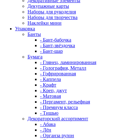
Декоративные элементы
Декупажные карты
Наборы для рукоделия
Наборы для творчества
Наклейки мини
Упаковка
Банты
- Бант-бабочка
- Бант-звёздочка
- Бант-шар
Бумага
- Глянец, ламинированная
- Голография, Металл
- Гофрированная
- Каппела
- Крафт
- Креп, джут
- Матовая
- Пергамент, рельефная
- Премиум класса
- Тишью
Декораторский ассортимент
- Абака
- Лён
- Органза рулон