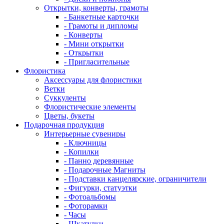
Открытки, конверты, грамоты
- Банкетные карточки
- Грамоты и дипломы
- Конверты
- Мини открытки
- Открытки
- Пригласительные
Флористика
Аксессуары для флористики
Ветки
Суккуленты
Флористические элементы
Цветы, букеты
Подарочная продукция
Интерьерные сувениры
- Ключницы
- Копилки
- Панно деревянные
- Подарочные Магниты
- Подставки канцелярские, ограничители
- Фигурки, статуэтки
- Фотоальбомы
- Фоторамки
- Часы
- Шкатулки