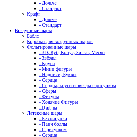
- Дольче
- Стандарт
Крафт
- Дольче
- Стандарт
Воздушные шары
Баблс
Коробки для воздушных шаров
Фольгированные шары
- 3D, Куб, Конус, Зигзаг, Месяц
- Звёзды
- Круги
- Мини фигуры
- Надписи, Буквы
- Сердца
- Сердца, круги и звезды с рисунком
- Сферы
- Фигуры
- Ходячие Фигуры
- Цифры
Латексные шары
- Без рисунка
- Панч боллы
- С рисунком
- Сердца