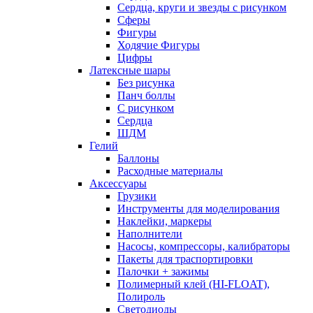
Сердца, круги и звезды с рисунком
Сферы
Фигуры
Ходячие Фигуры
Цифры
Латексные шары
Без рисунка
Панч боллы
С рисунком
Сердца
ШДМ
Гелий
Баллоны
Расходные материалы
Аксессуары
Грузики
Инструменты для моделирования
Наклейки, маркеры
Наполнители
Насосы, компрессоры, калибраторы
Пакеты для траспортировки
Палочки + зажимы
Полимерный клей (HI-FLOAT),
Полироль
Светодиоды