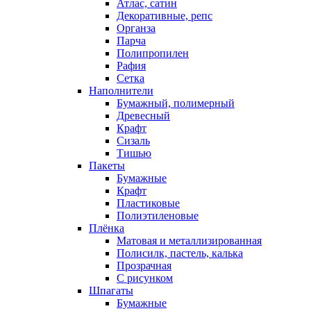
Атлас, сатин
Декоративные, репс
Органза
Парча
Полипропилен
Рафия
Сетка
Наполнители
Бумажный, полимерный
Древесный
Крафт
Сизаль
Тишью
Пакеты
Бумажные
Крафт
Пластиковые
Полиэтиленовые
Плёнка
Матовая и металлизированная
Полисилк, пастель, калька
Прозрачная
С рисунком
Шпагаты
Бумажные