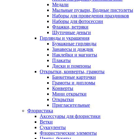
Медали
Мыльные пузыри, Водные пистолеты
Наборы для проведения праздников
Наборы для фотосессии
Флажки, ветряки
Шуточные деньги
Гирлянды и украшения
Бумажные гирлянды
Занавесы и дождик
Наклейки и магниты
Плакаты
Диски и помпоны
Открытки, конверты, грамоты
Банкетные карточки
Грамоты и дипломы
Конверты
Мини открытки
Открытки
Пригласительные
Флористика
Аксессуары для флористики
Ветки
Суккуленты
Флористические элементы
Цветы, букеты