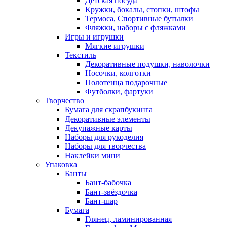
Детская посуда
Кружки, бокалы, стопки, штофы
Термоса, Спортивные бутылки
Фляжки, наборы с фляжками
Игры и игрушки
Мягкие игрушки
Текстиль
Декоративные подушки, наволочки
Носочки, колготки
Полотенца подарочные
Футболки, фартуки
Творчество
Бумага для скрапбукинга
Декоративные элементы
Декупажные карты
Наборы для рукоделия
Наборы для творчества
Наклейки мини
Упаковка
Банты
Бант-бабочка
Бант-звёздочка
Бант-шар
Бумага
Глянец, ламинированная