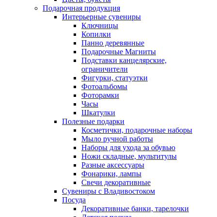
Подарочная продукция
Интерьерные сувениры
Ключницы
Копилки
Панно деревянные
Подарочные Магниты
Подставки канцелярские,
ограничители
Фигурки, статуэтки
Фотоальбомы
Фоторамки
Часы
Шкатулки
Полезные подарки
Косметички, подарочные наборы
Мыло ручной работы
Наборы для ухода за обувью
Ножи складные, мультитулы
Разные аксессуары
Фонарики, лампы
Свечи декоративные
Сувениры с Владивостоком
Посуда
Декоративные банки, тарелочки