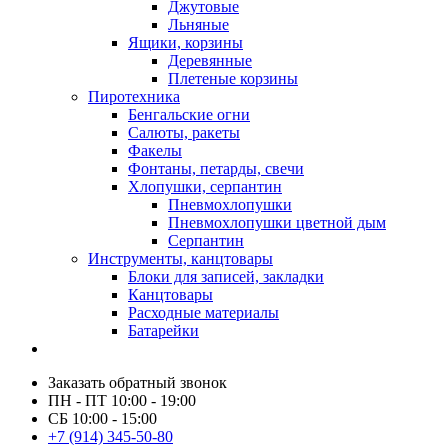
Джутовые
Льняные
Ящики, корзины
Деревянные
Плетеные корзины
Пиротехника
Бенгальские огни
Салюты, ракеты
Факелы
Фонтаны, петарды, свечи
Хлопушки, серпантин
Пневмохлопушки
Пневмохлопушки цветной дым
Серпантин
Инструменты, канцтовары
Блоки для записей, закладки
Канцтовары
Расходные материалы
Батарейки
Заказать обратный звонок
ПН - ПТ 10:00 - 19:00
СБ 10:00 - 15:00
+7 (914) 345-50-80