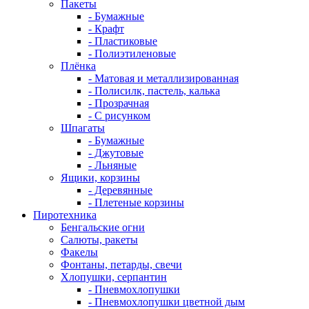
Пакеты
- Бумажные
- Крафт
- Пластиковые
- Полиэтиленовые
Плёнка
- Матовая и металлизированная
- Полисилк, пастель, калька
- Прозрачная
- С рисунком
Шпагаты
- Бумажные
- Джутовые
- Льняные
Ящики, корзины
- Деревянные
- Плетеные корзины
Пиротехника
Бенгальские огни
Салюты, ракеты
Факелы
Фонтаны, петарды, свечи
Хлопушки, серпантин
- Пневмохлопушки
- Пневмохлопушки цветной дым