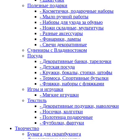
Полезные подарки
- Косметички, подарочные наборы
- Мыло ручной работы
- Наборы для ухода за обувью
- Ножи складные, мультитулы
- Разные аксессуары
- Фонарики, лампы
- Свечи декоративные
Сувениры с Владивостоком
Посуда
- Декоративные банки, тарелочки
- Детская посуда
- Кружки, бокалы, стопки, штофы
- Термоса, Спортивные бутылки
- Фляжки, наборы с фляжками
Игры и игрушки
- Мягкие игрушки
Текстиль
- Декоративные подушки, наволочки
- Носочки, колготки
- Полотенца подарочные
- Футболки, фартуки
Творчество
Бумага для скрапбукинга