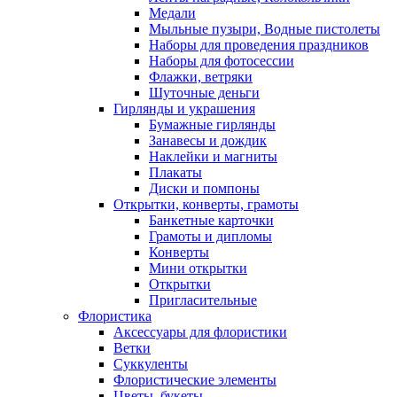
Медали
Мыльные пузыри, Водные пистолеты
Наборы для проведения праздников
Наборы для фотосессии
Флажки, ветряки
Шуточные деньги
Гирлянды и украшения
Бумажные гирлянды
Занавесы и дождик
Наклейки и магниты
Плакаты
Диски и помпоны
Открытки, конверты, грамоты
Банкетные карточки
Грамоты и дипломы
Конверты
Мини открытки
Открытки
Пригласительные
Флористика
Аксессуары для флористики
Ветки
Суккуленты
Флористические элементы
Цветы, букеты