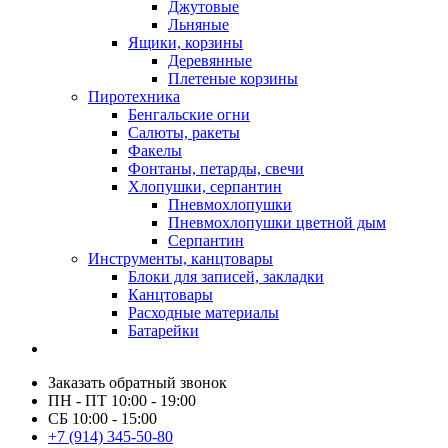
Джутовые
Льняные
Ящики, корзины
Деревянные
Плетеные корзины
Пиротехника
Бенгальские огни
Салюты, ракеты
Факелы
Фонтаны, петарды, свечи
Хлопушки, серпантин
Пневмохлопушки
Пневмохлопушки цветной дым
Серпантин
Инструменты, канцтовары
Блоки для записей, закладки
Канцтовары
Расходные материалы
Батарейки
Заказать обратный звонок
ПН - ПТ 10:00 - 19:00
СБ 10:00 - 15:00
+7 (914) 345-50-80