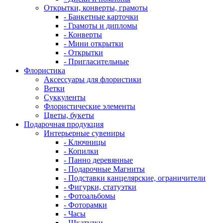
Открытки, конверты, грамоты
- Банкетные карточки
- Грамоты и дипломы
- Конверты
- Мини открытки
- Открытки
- Пригласительные
Флористика
Аксессуары для флористики
Ветки
Суккуленты
Флористические элементы
Цветы, букеты
Подарочная продукция
Интерьерные сувениры
- Ключницы
- Копилки
- Панно деревянные
- Подарочные Магниты
- Подставки канцелярские, ограничители
- Фигурки, статуэтки
- Фотоальбомы
- Фоторамки
- Часы
- Шкатулки