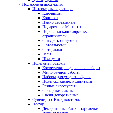
Подарочная продукция
Интерьерные сувениры
Ключницы
Копилки
Панно деревянные
Подарочные Магниты
Подставки канцелярские,
ограничители
Фигурки, статуэтки
Фотоальбомы
Фоторамки
Часы
Шкатулки
Полезные подарки
Косметички, подарочные наборы
Мыло ручной работы
Наборы для ухода за обувью
Ножи складные, мультитулы
Разные аксессуары
Фонарики, лампы
Свечи декоративные
Сувениры с Владивостоком
Посуда
Декоративные банки, тарелочки