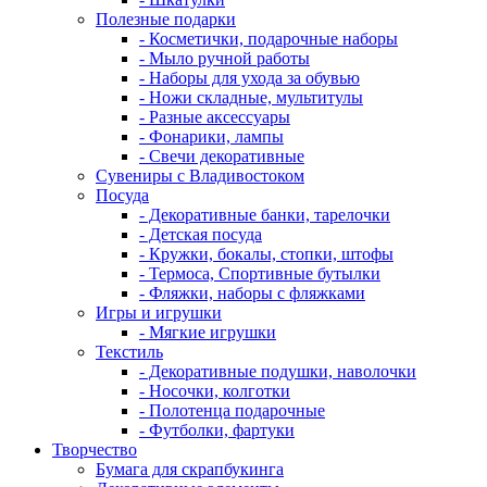
Полезные подарки
- Косметички, подарочные наборы
- Мыло ручной работы
- Наборы для ухода за обувью
- Ножи складные, мультитулы
- Разные аксессуары
- Фонарики, лампы
- Свечи декоративные
Сувениры с Владивостоком
Посуда
- Декоративные банки, тарелочки
- Детская посуда
- Кружки, бокалы, стопки, штофы
- Термоса, Спортивные бутылки
- Фляжки, наборы с фляжками
Игры и игрушки
- Мягкие игрушки
Текстиль
- Декоративные подушки, наволочки
- Носочки, колготки
- Полотенца подарочные
- Футболки, фартуки
Творчество
Бумага для скрапбукинга