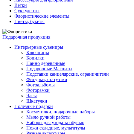
Ветки
Суккуленты
Флористические элементы
Цветы, букеты
Подарочная продукция
Интерьерные сувениры
Ключницы
Копилки
Панно деревянные
Подарочные Магниты
Подставки канцелярские, ограничители
Фигурки, статуэтки
Фотоальбомы
Фоторамки
Часы
Шкатулки
Полезные подарки
Косметички, подарочные наборы
Мыло ручной работы
Наборы для ухода за обувью
Ножи складные, мультитулы
Разные аксессуары