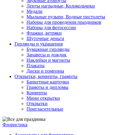
Звуковые атрибуты
Ленты наградные, Колокольчики
Медали
Мыльные пузыри, Водные пистолеты
Наборы для проведения праздников
Наборы для фотосессии
Флажки, ветряки
Шуточные деньги
Гирлянды и украшения
Бумажные гирлянды
Занавесы и дождик
Наклейки и магниты
Плакаты
Диски и помпоны
Открытки, конверты, грамоты
Банкетные карточки
Грамоты и дипломы
Конверты
Мини открытки
Открытки
Пригласительные
Флористика
Аксессуары для флористики