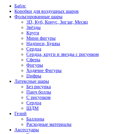
Баблс
Коробки для воздушных шаров
Фольгированные шары
3D, Куб, Конус, Зигзаг, Месяц
Звёзды
Круги
Мини фигуры
Надписи, Буквы
Сердца
Сердца, круги и звезды с рисунком
Сферы
Фигуры
Ходячие Фигуры
Цифры
Латексные шары
Без рисунка
Панч боллы
С рисунком
Сердца
ШДМ
Гелий
Баллоны
Расходные материалы
Аксессуары