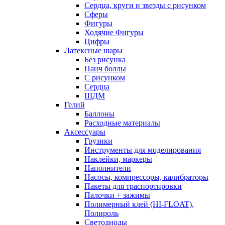
Сердца, круги и звезды с рисунком
Сферы
Фигуры
Ходячие Фигуры
Цифры
Латексные шары
Без рисунка
Панч боллы
С рисунком
Сердца
ШДМ
Гелий
Баллоны
Расходные материалы
Аксессуары
Грузики
Инструменты для моделирования
Наклейки, маркеры
Наполнители
Насосы, компрессоры, калибраторы
Пакеты для траспортировки
Палочки + зажимы
Полимерный клей (HI-FLOAT),
Полироль
Светодиоды