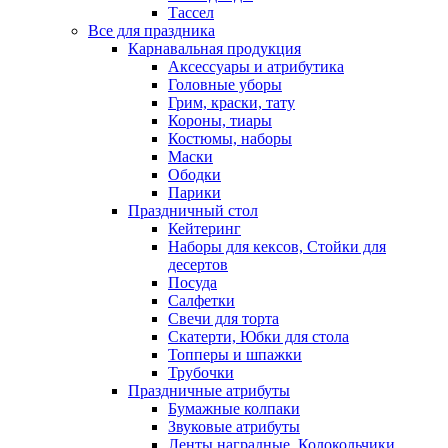
Тассел
Все для праздника
Карнавальная продукция
Аксессуары и атрибутика
Головные уборы
Грим, краски, тату
Короны, тиары
Костюмы, наборы
Маски
Ободки
Парики
Праздничный стол
Кейтеринг
Наборы для кексов, Стойки для
десертов
Посуда
Салфетки
Свечи для торта
Скатерти, Юбки для стола
Топперы и шпажки
Трубочки
Праздничные атрибуты
Бумажные колпаки
Звуковые атрибуты
Ленты наградные, Колокольчики