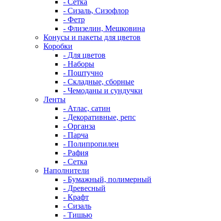
- Сетка
- Сизаль, Сизофлор
- Фетр
- Флизелин, Мешковина
Конусы и пакеты для цветов
Коробки
- Для цветов
- Наборы
- Поштучно
- Складные, сборные
- Чемоданы и сундучки
Ленты
- Атлас, сатин
- Декоративные, репс
- Органза
- Парча
- Полипропилен
- Рафия
- Сетка
Наполнители
- Бумажный, полимерный
- Древесный
- Крафт
- Сизаль
- Тишью