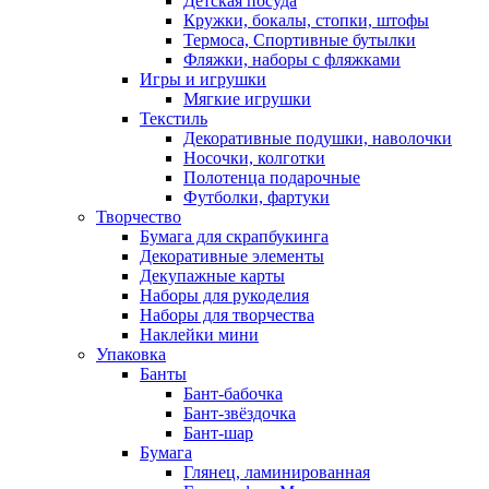
Детская посуда
Кружки, бокалы, стопки, штофы
Термоса, Спортивные бутылки
Фляжки, наборы с фляжками
Игры и игрушки
Мягкие игрушки
Текстиль
Декоративные подушки, наволочки
Носочки, колготки
Полотенца подарочные
Футболки, фартуки
Творчество
Бумага для скрапбукинга
Декоративные элементы
Декупажные карты
Наборы для рукоделия
Наборы для творчества
Наклейки мини
Упаковка
Банты
Бант-бабочка
Бант-звёздочка
Бант-шар
Бумага
Глянец, ламинированная