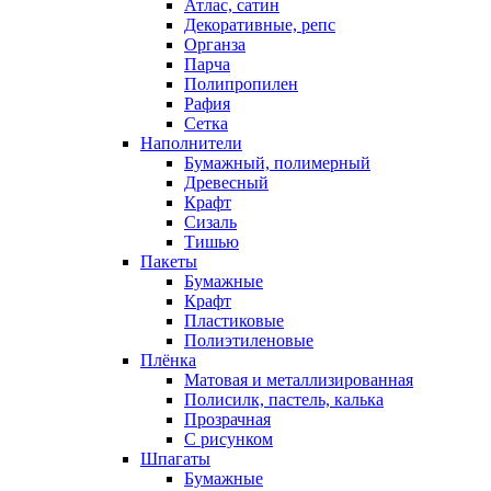
Атлас, сатин
Декоративные, репс
Органза
Парча
Полипропилен
Рафия
Сетка
Наполнители
Бумажный, полимерный
Древесный
Крафт
Сизаль
Тишью
Пакеты
Бумажные
Крафт
Пластиковые
Полиэтиленовые
Плёнка
Матовая и металлизированная
Полисилк, пастель, калька
Прозрачная
С рисунком
Шпагаты
Бумажные