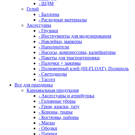
- ШДМ
Гелий
- Баллоны
- Расходные материалы
Аксессуары
- Грузики
- Инструменты для моделирования
- Наклейки, маркеры
- Наполнители
- Насосы, компрессоры, калибраторы
- Пакеты для траспортировки
- Палочки + зажимы
- Полимерный клей (HI-FLOAT), Полироль
- Светодиоды
- Тассел
Все для праздника
Карнавальная продукция
- Аксессуары и атрибутика
- Головные уборы
- Грим, краски, тату
- Короны, тиары
- Костюмы, наборы
- Маски
- Ободки
- Парики