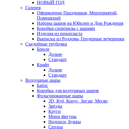
НОВЫЙ ГОД
Галерея
Оформление Праздников, Мероприятий,
Помещений
Наборы шаров на Юбилеи и Дни Рождения
Коробки-сюрпризы с шарами
Изделия из пенопласта
Выписки из Роддома, Гендерные вечеринки
Съедобные трубочки
Брюле
Дольче
Стандарт
Крафт
Дольче
Стандарт
Воздушные шары
Баблс
Коробки для воздушных шаров
Фольгированные шары
3D, Куб, Конус, Зигзаг, Месяц
Звёзды
Круги
Мини фигуры
Надписи, Буквы
Сердца