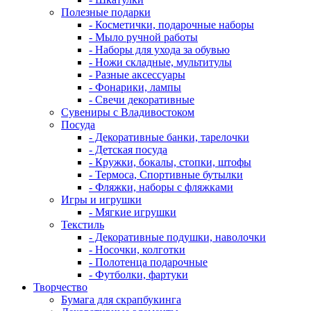
Полезные подарки
- Косметички, подарочные наборы
- Мыло ручной работы
- Наборы для ухода за обувью
- Ножи складные, мультитулы
- Разные аксессуары
- Фонарики, лампы
- Свечи декоративные
Сувениры с Владивостоком
Посуда
- Декоративные банки, тарелочки
- Детская посуда
- Кружки, бокалы, стопки, штофы
- Термоса, Спортивные бутылки
- Фляжки, наборы с фляжками
Игры и игрушки
- Мягкие игрушки
Текстиль
- Декоративные подушки, наволочки
- Носочки, колготки
- Полотенца подарочные
- Футболки, фартуки
Творчество
Бумага для скрапбукинга