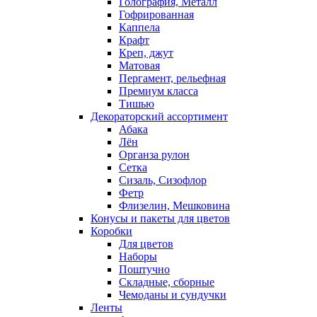
Голография, Металл
Гофрированная
Каппела
Крафт
Креп, джут
Матовая
Пергамент, рельефная
Премиум класса
Тишью
Декораторский ассортимент
Абака
Лён
Органза рулон
Сетка
Сизаль, Сизофлор
Фетр
Флизелин, Мешковина
Конусы и пакеты для цветов
Коробки
Для цветов
Наборы
Поштучно
Складные, сборные
Чемоданы и сундучки
Ленты