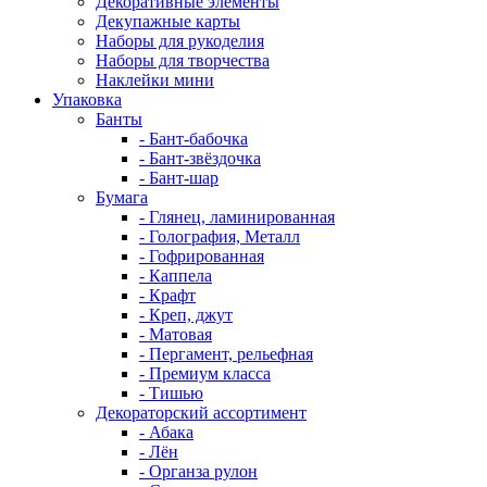
Декоративные элементы
Декупажные карты
Наборы для рукоделия
Наборы для творчества
Наклейки мини
Упаковка
Банты
- Бант-бабочка
- Бант-звёздочка
- Бант-шар
Бумага
- Глянец, ламинированная
- Голография, Металл
- Гофрированная
- Каппела
- Крафт
- Креп, джут
- Матовая
- Пергамент, рельефная
- Премиум класса
- Тишью
Декораторский ассортимент
- Абака
- Лён
- Органза рулон