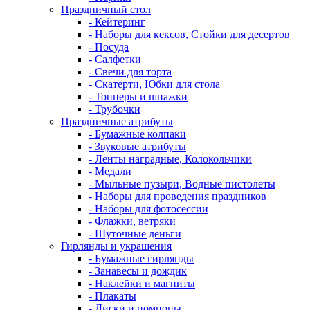
Праздничный стол
- Кейтеринг
- Наборы для кексов, Стойки для десертов
- Посуда
- Салфетки
- Свечи для торта
- Скатерти, Юбки для стола
- Топперы и шпажки
- Трубочки
Праздничные атрибуты
- Бумажные колпаки
- Звуковые атрибуты
- Ленты наградные, Колокольчики
- Медали
- Мыльные пузыри, Водные пистолеты
- Наборы для проведения праздников
- Наборы для фотосессии
- Флажки, ветряки
- Шуточные деньги
Гирлянды и украшения
- Бумажные гирлянды
- Занавесы и дождик
- Наклейки и магниты
- Плакаты
- Диски и помпоны