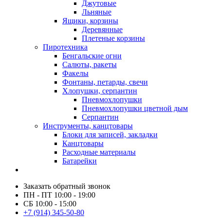
Джутовые
Льняные
Ящики, корзины
Деревянные
Плетеные корзины
Пиротехника
Бенгальские огни
Салюты, ракеты
Факелы
Фонтаны, петарды, свечи
Хлопушки, серпантин
Пневмохлопушки
Пневмохлопушки цветной дым
Серпантин
Инструменты, канцтовары
Блоки для записей, закладки
Канцтовары
Расходные материалы
Батарейки
Заказать обратный звонок
ПН - ПТ 10:00 - 19:00
СБ 10:00 - 15:00
+7 (914) 345-50-80