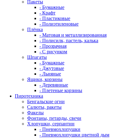
Пакеты
- Бумажные
- Крафт
- Пластиковые
- Полиэтиленовые
Плёнка
- Матовая и металлизированная
- Полисилк, пастель, калька
- Прозрачная
- С рисунком
Шпагаты
- Бумажные
- Джутовые
- Льняные
Ящики, корзины
- Деревянные
- Плетеные корзины
Пиротехника
Бенгальские огни
Салюты, ракеты
Факелы
Фонтаны, петарды, свечи
Хлопушки, серпантин
- Пневмохлопушки
- Пневмохлопушки цветной дым