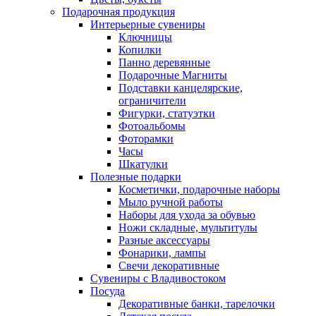
Подарочная продукция
Интерьерные сувениры
Ключницы
Копилки
Панно деревянные
Подарочные Магниты
Подставки канцелярские,
ограничители
Фигурки, статуэтки
Фотоальбомы
Фоторамки
Часы
Шкатулки
Полезные подарки
Косметички, подарочные наборы
Мыло ручной работы
Наборы для ухода за обувью
Ножи складные, мультитулы
Разные аксессуары
Фонарики, лампы
Свечи декоративные
Сувениры с Владивостоком
Посуда
Декоративные банки, тарелочки