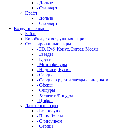
- Дольче
- Стандарт
Крафт
- Дольче
- Стандарт
Воздушные шары
Баблс
Коробки для воздушных шаров
Фольгированные шары
- 3D, Куб, Конус, Зигзаг, Месяц
- Звёзды
- Круги
- Мини фигуры
- Надписи, Буквы
- Сердца
- Сердца, круги и звезды с рисунком
- Сферы
- Фигуры
- Ходячие Фигуры
- Цифры
Латексные шары
- Без рисунка
- Панч боллы
- С рисунком
- Сердца