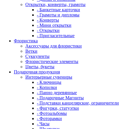
Открытки, конверты, грамоты
- Банкетные карточки
- Грамоты и дипломы
- Конверты
- Мини открытки
- Открытки
- Пригласительные
Флористика
Аксессуары для флористики
Ветки
Суккуленты
Флористические элементы
Цветы, букеты
Подарочная продукция
Интерьерные сувениры
- Ключницы
- Копилки
- Панно деревянные
- Подарочные Магниты
- Подставки канцелярские, ограничители
- Фигурки, статуэтки
- Фотоальбомы
- Фоторамки
- Часы
- Шкатулки