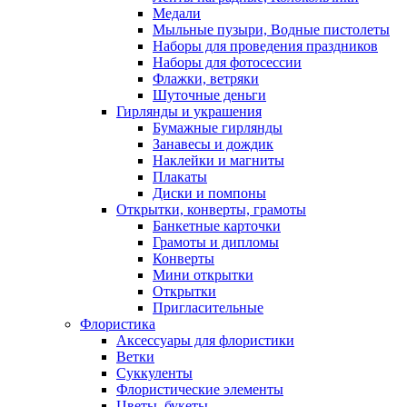
Медали
Мыльные пузыри, Водные пистолеты
Наборы для проведения праздников
Наборы для фотосессии
Флажки, ветряки
Шуточные деньги
Гирлянды и украшения
Бумажные гирлянды
Занавесы и дождик
Наклейки и магниты
Плакаты
Диски и помпоны
Открытки, конверты, грамоты
Банкетные карточки
Грамоты и дипломы
Конверты
Мини открытки
Открытки
Пригласительные
Флористика
Аксессуары для флористики
Ветки
Суккуленты
Флористические элементы
Цветы, букеты