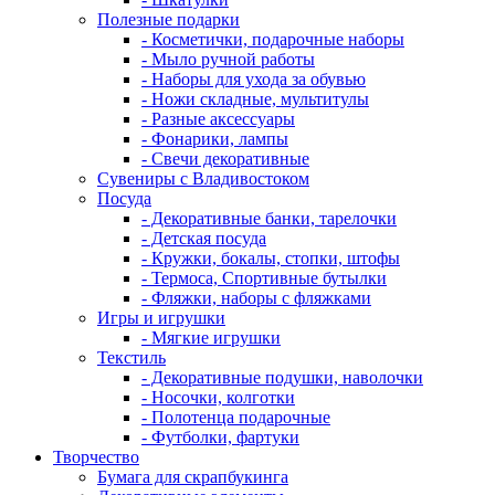
Полезные подарки
- Косметички, подарочные наборы
- Мыло ручной работы
- Наборы для ухода за обувью
- Ножи складные, мультитулы
- Разные аксессуары
- Фонарики, лампы
- Свечи декоративные
Сувениры с Владивостоком
Посуда
- Декоративные банки, тарелочки
- Детская посуда
- Кружки, бокалы, стопки, штофы
- Термоса, Спортивные бутылки
- Фляжки, наборы с фляжками
Игры и игрушки
- Мягкие игрушки
Текстиль
- Декоративные подушки, наволочки
- Носочки, колготки
- Полотенца подарочные
- Футболки, фартуки
Творчество
Бумага для скрапбукинга