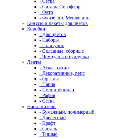
- Сетка
- Сизаль, Сизофлор
- Фетр
- Флизелин, Мешковина
Конусы и пакеты для цветов
Коробки
- Для цветов
- Наборы
- Поштучно
- Складные, сборные
- Чемоданы и сундучки
Ленты
- Атлас, сатин
- Декоративные, репс
- Органза
- Парча
- Полипропилен
- Рафия
- Сетка
Наполнители
- Бумажный, полимерный
- Древесный
- Крафт
- Сизаль
- Тишью