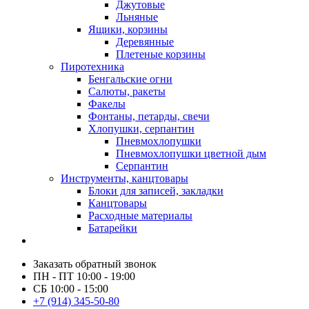
Джутовые
Льняные
Ящики, корзины
Деревянные
Плетеные корзины
Пиротехника
Бенгальские огни
Салюты, ракеты
Факелы
Фонтаны, петарды, свечи
Хлопушки, серпантин
Пневмохлопушки
Пневмохлопушки цветной дым
Серпантин
Инструменты, канцтовары
Блоки для записей, закладки
Канцтовары
Расходные материалы
Батарейки
Заказать обратный звонок
ПН - ПТ 10:00 - 19:00
СБ 10:00 - 15:00
+7 (914) 345-50-80