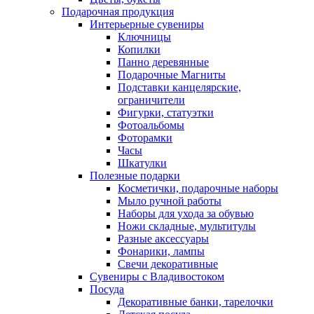
Подарочная продукция
Интерьерные сувениры
Ключницы
Копилки
Панно деревянные
Подарочные Магниты
Подставки канцелярские,
ограничители
Фигурки, статуэтки
Фотоальбомы
Фоторамки
Часы
Шкатулки
Полезные подарки
Косметички, подарочные наборы
Мыло ручной работы
Наборы для ухода за обувью
Ножи складные, мультитулы
Разные аксессуары
Фонарики, лампы
Свечи декоративные
Сувениры с Владивостоком
Посуда
Декоративные банки, тарелочки