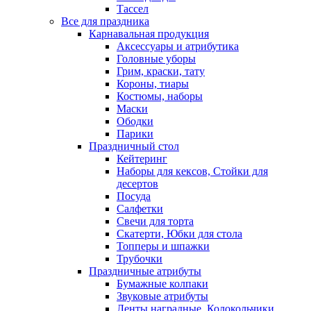
Тассел
Все для праздника
Карнавальная продукция
Аксессуары и атрибутика
Головные уборы
Грим, краски, тату
Короны, тиары
Костюмы, наборы
Маски
Ободки
Парики
Праздничный стол
Кейтеринг
Наборы для кексов, Стойки для
десертов
Посуда
Салфетки
Свечи для торта
Скатерти, Юбки для стола
Топперы и шпажки
Трубочки
Праздничные атрибуты
Бумажные колпаки
Звуковые атрибуты
Ленты наградные, Колокольчики