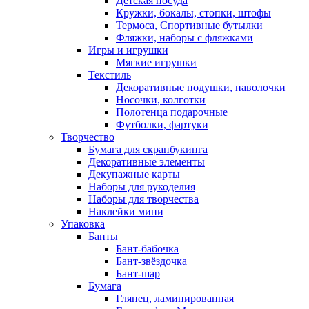
Детская посуда
Кружки, бокалы, стопки, штофы
Термоса, Спортивные бутылки
Фляжки, наборы с фляжками
Игры и игрушки
Мягкие игрушки
Текстиль
Декоративные подушки, наволочки
Носочки, колготки
Полотенца подарочные
Футболки, фартуки
Творчество
Бумага для скрапбукинга
Декоративные элементы
Декупажные карты
Наборы для рукоделия
Наборы для творчества
Наклейки мини
Упаковка
Банты
Бант-бабочка
Бант-звёздочка
Бант-шар
Бумага
Глянец, ламинированная