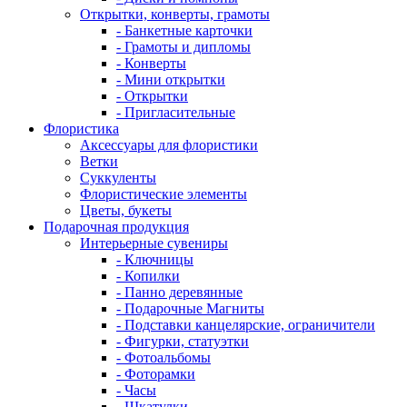
Открытки, конверты, грамоты
- Банкетные карточки
- Грамоты и дипломы
- Конверты
- Мини открытки
- Открытки
- Пригласительные
Флористика
Аксессуары для флористики
Ветки
Суккуленты
Флористические элементы
Цветы, букеты
Подарочная продукция
Интерьерные сувениры
- Ключницы
- Копилки
- Панно деревянные
- Подарочные Магниты
- Подставки канцелярские, ограничители
- Фигурки, статуэтки
- Фотоальбомы
- Фоторамки
- Часы
- Шкатулки