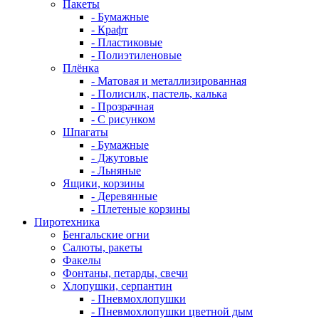
Пакеты
- Бумажные
- Крафт
- Пластиковые
- Полиэтиленовые
Плёнка
- Матовая и металлизированная
- Полисилк, пастель, калька
- Прозрачная
- С рисунком
Шпагаты
- Бумажные
- Джутовые
- Льняные
Ящики, корзины
- Деревянные
- Плетеные корзины
Пиротехника
Бенгальские огни
Салюты, ракеты
Факелы
Фонтаны, петарды, свечи
Хлопушки, серпантин
- Пневмохлопушки
- Пневмохлопушки цветной дым