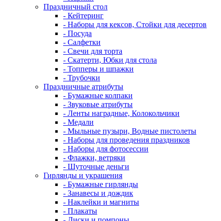
Праздничный стол
- Кейтеринг
- Наборы для кексов, Стойки для десертов
- Посуда
- Салфетки
- Свечи для торта
- Скатерти, Юбки для стола
- Топперы и шпажки
- Трубочки
Праздничные атрибуты
- Бумажные колпаки
- Звуковые атрибуты
- Ленты наградные, Колокольчики
- Медали
- Мыльные пузыри, Водные пистолеты
- Наборы для проведения праздников
- Наборы для фотосессии
- Флажки, ветряки
- Шуточные деньги
Гирлянды и украшения
- Бумажные гирлянды
- Занавесы и дождик
- Наклейки и магниты
- Плакаты
- Диски и помпоны