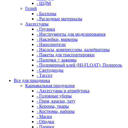
- ШДМ
Гелий
- Баллоны
- Расходные материалы
Аксессуары
- Грузики
- Инструменты для моделирования
- Наклейки, маркеры
- Наполнители
- Насосы, компрессоры, калибраторы
- Пакеты для траспортировки
- Палочки + зажимы
- Полимерный клей (HI-FLOAT), Полироль
- Светодиоды
- Тассел
Все для праздника
Карнавальная продукция
- Аксессуары и атрибутика
- Головные уборы
- Грим, краски, тату
- Короны, тиары
- Костюмы, наборы
- Маски
- Ободки
- Парики