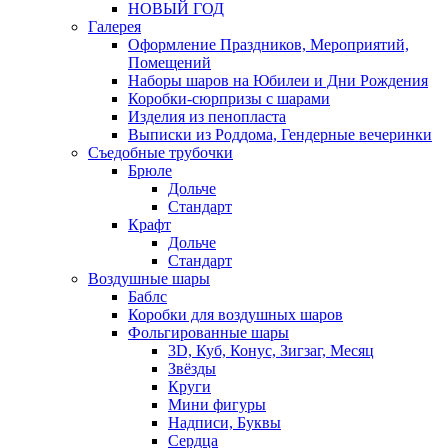
НОВЫЙ ГОД
Галерея
Оформление Праздников, Мероприятий,
Помещений
Наборы шаров на Юбилеи и Дни Рождения
Коробки-сюрпризы с шарами
Изделия из пенопласта
Выписки из Роддома, Гендерные вечеринки
Съедобные трубочки
Брюле
Дольче
Стандарт
Крафт
Дольче
Стандарт
Воздушные шары
Баблс
Коробки для воздушных шаров
Фольгированные шары
3D, Куб, Конус, Зигзаг, Месяц
Звёзды
Круги
Мини фигуры
Надписи, Буквы
Сердца