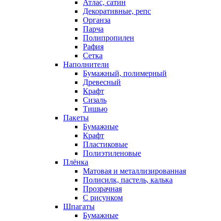
Атлас, сатин
Декоративные, репс
Органза
Парча
Полипропилен
Рафия
Сетка
Наполнители
Бумажный, полимерный
Древесный
Крафт
Сизаль
Тишью
Пакеты
Бумажные
Крафт
Пластиковые
Полиэтиленовые
Плёнка
Матовая и металлизированная
Полисилк, пастель, калька
Прозрачная
С рисунком
Шпагаты
Бумажные