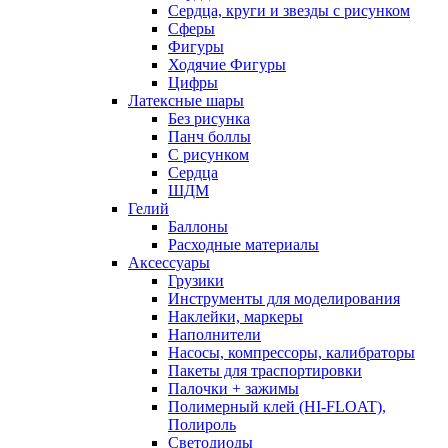
Сердца, круги и звезды с рисунком
Сферы
Фигуры
Ходячие Фигуры
Цифры
Латексные шары
Без рисунка
Панч боллы
С рисунком
Сердца
ШДМ
Гелий
Баллоны
Расходные материалы
Аксессуары
Грузики
Инструменты для моделирования
Наклейки, маркеры
Наполнители
Насосы, компрессоры, калибраторы
Пакеты для траспортировки
Палочки + зажимы
Полимерный клей (HI-FLOAT),
Полироль
Светодиоды