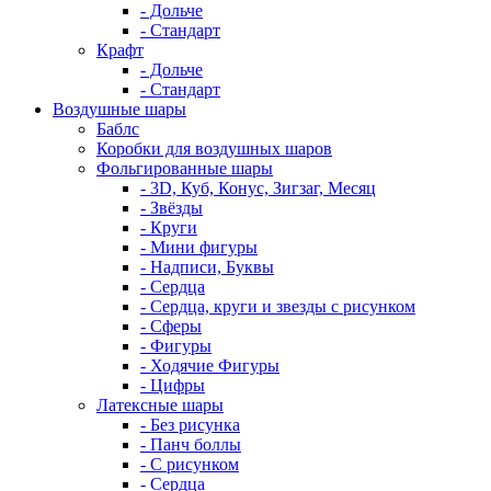
- Дольче
- Стандарт
Крафт
- Дольче
- Стандарт
Воздушные шары
Баблс
Коробки для воздушных шаров
Фольгированные шары
- 3D, Куб, Конус, Зигзаг, Месяц
- Звёзды
- Круги
- Мини фигуры
- Надписи, Буквы
- Сердца
- Сердца, круги и звезды с рисунком
- Сферы
- Фигуры
- Ходячие Фигуры
- Цифры
Латексные шары
- Без рисунка
- Панч боллы
- С рисунком
- Сердца