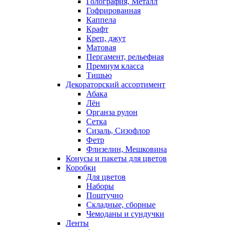
Голография, Металл
Гофрированная
Каппела
Крафт
Креп, джут
Матовая
Пергамент, рельефная
Премиум класса
Тишью
Декораторский ассортимент
Абака
Лён
Органза рулон
Сетка
Сизаль, Сизофлор
Фетр
Флизелин, Мешковина
Конусы и пакеты для цветов
Коробки
Для цветов
Наборы
Поштучно
Складные, сборные
Чемоданы и сундучки
Ленты