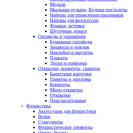
Медали
Мыльные пузыри, Водные пистолеты
Наборы для проведения праздников
Наборы для фотосессии
Флажки, ветряки
Шуточные деньги
Гирлянды и украшения
Бумажные гирлянды
Занавесы и дождик
Наклейки и магниты
Плакаты
Диски и помпоны
Открытки, конверты, грамоты
Банкетные карточки
Грамоты и дипломы
Конверты
Мини открытки
Открытки
Пригласительные
Флористика
Аксессуары для флористики
Ветки
Суккуленты
Флористические элементы
Цветы, букеты