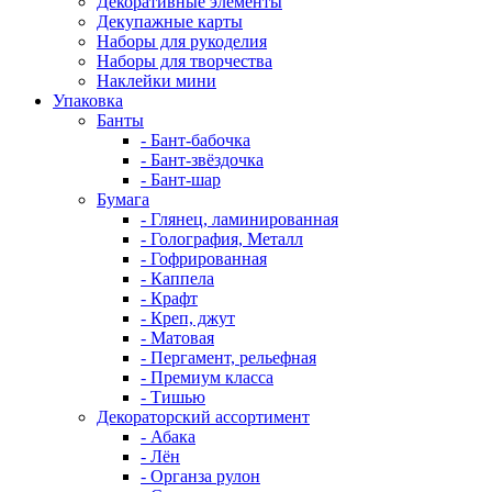
Декоративные элементы
Декупажные карты
Наборы для рукоделия
Наборы для творчества
Наклейки мини
Упаковка
Банты
- Бант-бабочка
- Бант-звёздочка
- Бант-шар
Бумага
- Глянец, ламинированная
- Голография, Металл
- Гофрированная
- Каппела
- Крафт
- Креп, джут
- Матовая
- Пергамент, рельефная
- Премиум класса
- Тишью
Декораторский ассортимент
- Абака
- Лён
- Органза рулон