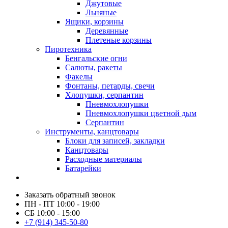
Джутовые
Льняные
Ящики, корзины
Деревянные
Плетеные корзины
Пиротехника
Бенгальские огни
Салюты, ракеты
Факелы
Фонтаны, петарды, свечи
Хлопушки, серпантин
Пневмохлопушки
Пневмохлопушки цветной дым
Серпантин
Инструменты, канцтовары
Блоки для записей, закладки
Канцтовары
Расходные материалы
Батарейки
Заказать обратный звонок
ПН - ПТ 10:00 - 19:00
СБ 10:00 - 15:00
+7 (914) 345-50-80