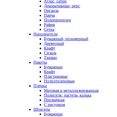
Атлас, сатин
Декоративные, репс
Органза
Парча
Полипропилен
Рафия
Сетка
Наполнители
Бумажный, полимерный
Древесный
Крафт
Сизаль
Тишью
Пакеты
Бумажные
Крафт
Пластиковые
Полиэтиленовые
Плёнка
Матовая и металлизированная
Полисилк, пастель, калька
Прозрачная
С рисунком
Шпагаты
Бумажные