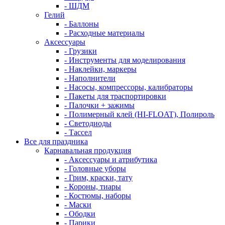
- ШДМ
Гелий
- Баллоны
- Расходные материалы
Аксессуары
- Грузики
- Инструменты для моделирования
- Наклейки, маркеры
- Наполнители
- Насосы, компрессоры, калибраторы
- Пакеты для траспортировки
- Палочки + зажимы
- Полимерный клей (HI-FLOAT), Полироль
- Светодиоды
- Тассел
Все для праздника
Карнавальная продукция
- Аксессуары и атрибутика
- Головные уборы
- Грим, краски, тату
- Короны, тиары
- Костюмы, наборы
- Маски
- Ободки
- Парики