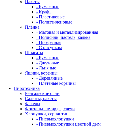
Пакеты
- Бумажные
- Крафт
- Пластиковые
- Полиэтиленовые
Плёнка
- Матовая и металлизированная
- Полисилк, пастель, калька
- Прозрачная
- С рисунком
Шпагаты
- Бумажные
- Джутовые
- Льняные
Ящики, корзины
- Деревянные
- Плетеные корзины
Пиротехника
Бенгальские огни
Салюты, ракеты
Факелы
Фонтаны, петарды, свечи
Хлопушки, серпантин
- Пневмохлопушки
- Пневмохлопушки цветной дым