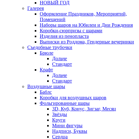
НОВЫЙ ГОД
Галерея
Оформление Праздников, Мероприятий,
Помещений
Наборы шаров на Юбилеи и Дни Рождения
Коробки-сюрпризы с шарами
Изделия из пенопласта
Выписки из Роддома, Гендерные вечеринки
Съедобные трубочки
Брюле
Дольче
Стандарт
Крафт
Дольче
Стандарт
Воздушные шары
Баблс
Коробки для воздушных шаров
Фольгированные шары
3D, Куб, Конус, Зигзаг, Месяц
Звёзды
Круги
Мини фигуры
Надписи, Буквы
Сердца