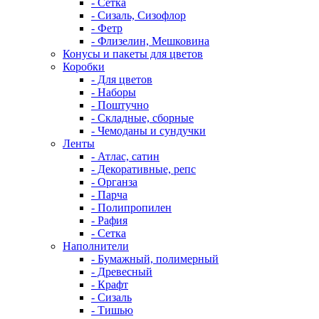
- Сетка
- Сизаль, Сизофлор
- Фетр
- Флизелин, Мешковина
Конусы и пакеты для цветов
Коробки
- Для цветов
- Наборы
- Поштучно
- Складные, сборные
- Чемоданы и сундучки
Ленты
- Атлас, сатин
- Декоративные, репс
- Органза
- Парча
- Полипропилен
- Рафия
- Сетка
Наполнители
- Бумажный, полимерный
- Древесный
- Крафт
- Сизаль
- Тишью