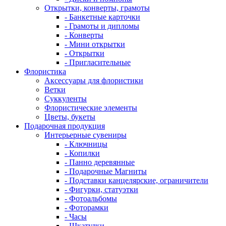
Открытки, конверты, грамоты
- Банкетные карточки
- Грамоты и дипломы
- Конверты
- Мини открытки
- Открытки
- Пригласительные
Флористика
Аксессуары для флористики
Ветки
Суккуленты
Флористические элементы
Цветы, букеты
Подарочная продукция
Интерьерные сувениры
- Ключницы
- Копилки
- Панно деревянные
- Подарочные Магниты
- Подставки канцелярские, ограничители
- Фигурки, статуэтки
- Фотоальбомы
- Фоторамки
- Часы
- Шкатулки