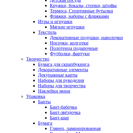
Детская посуда
Кружки, бокалы, стопки, штофы
Термоса, Спортивные бутылки
Фляжки, наборы с фляжками
Игры и игрушки
Мягкие игрушки
Текстиль
Декоративные подушки, наволочки
Носочки, колготки
Полотенца подарочные
Футболки, фартуки
Творчество
Бумага для скрапбукинга
Декоративные элементы
Декупажные карты
Наборы для рукоделия
Наборы для творчества
Наклейки мини
Упаковка
Банты
Бант-бабочка
Бант-звёздочка
Бант-шар
Бумага
Глянец, ламинированная