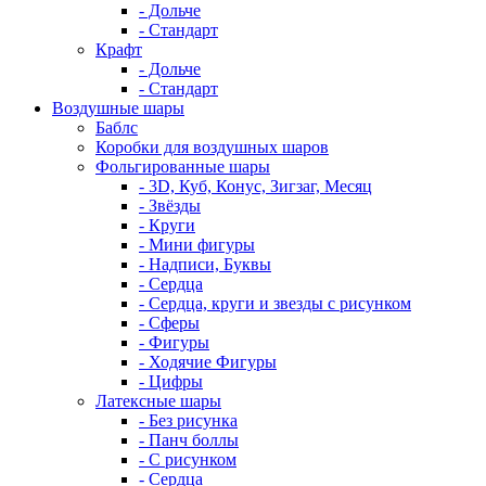
- Дольче
- Стандарт
Крафт
- Дольче
- Стандарт
Воздушные шары
Баблс
Коробки для воздушных шаров
Фольгированные шары
- 3D, Куб, Конус, Зигзаг, Месяц
- Звёзды
- Круги
- Мини фигуры
- Надписи, Буквы
- Сердца
- Сердца, круги и звезды с рисунком
- Сферы
- Фигуры
- Ходячие Фигуры
- Цифры
Латексные шары
- Без рисунка
- Панч боллы
- С рисунком
- Сердца