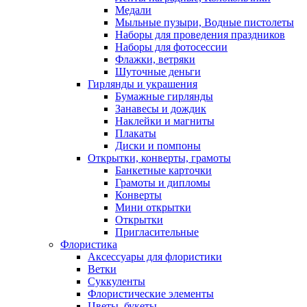
Медали
Мыльные пузыри, Водные пистолеты
Наборы для проведения праздников
Наборы для фотосессии
Флажки, ветряки
Шуточные деньги
Гирлянды и украшения
Бумажные гирлянды
Занавесы и дождик
Наклейки и магниты
Плакаты
Диски и помпоны
Открытки, конверты, грамоты
Банкетные карточки
Грамоты и дипломы
Конверты
Мини открытки
Открытки
Пригласительные
Флористика
Аксессуары для флористики
Ветки
Суккуленты
Флористические элементы
Цветы, букеты