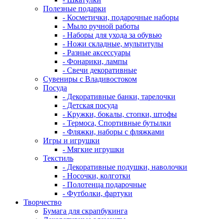
Полезные подарки
- Косметички, подарочные наборы
- Мыло ручной работы
- Наборы для ухода за обувью
- Ножи складные, мультитулы
- Разные аксессуары
- Фонарики, лампы
- Свечи декоративные
Сувениры с Владивостоком
Посуда
- Декоративные банки, тарелочки
- Детская посуда
- Кружки, бокалы, стопки, штофы
- Термоса, Спортивные бутылки
- Фляжки, наборы с фляжками
Игры и игрушки
- Мягкие игрушки
Текстиль
- Декоративные подушки, наволочки
- Носочки, колготки
- Полотенца подарочные
- Футболки, фартуки
Творчество
Бумага для скрапбукинга