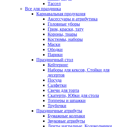
Тассел
Все для праздника
Карнавальная продукция
Аксессуары и атрибутика
Головные уборы
Грим, краски, тату
Короны, тиары
Костюмы, наборы
Маски
Ободки
Парики
Праздничный стол
Кейтеринг
Наборы для кексов, Стойки для
десертов
Посуда
Салфетки
Свечи для торта
Скатерти, Юбки для стола
Топперы и шпажки
Трубочки
Праздничные атрибуты
Бумажные колпаки
Звуковые атрибуты
Ленты наградные, Колокольчики