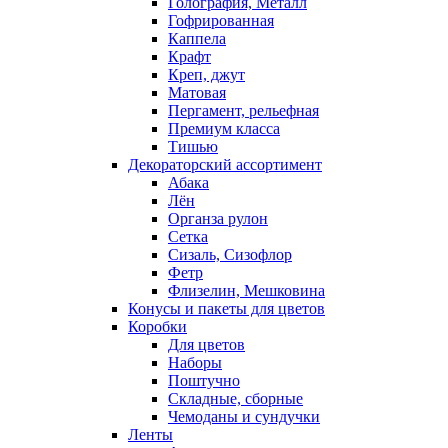
Голография, Металл
Гофрированная
Каппела
Крафт
Креп, джут
Матовая
Пергамент, рельефная
Премиум класса
Тишью
Декораторский ассортимент
Абака
Лён
Органза рулон
Сетка
Сизаль, Сизофлор
Фетр
Флизелин, Мешковина
Конусы и пакеты для цветов
Коробки
Для цветов
Наборы
Поштучно
Складные, сборные
Чемоданы и сундучки
Ленты