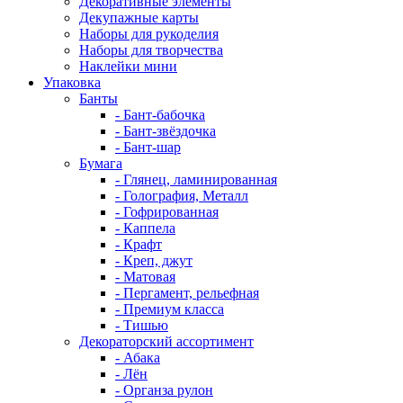
Декоративные элементы
Декупажные карты
Наборы для рукоделия
Наборы для творчества
Наклейки мини
Упаковка
Банты
- Бант-бабочка
- Бант-звёздочка
- Бант-шар
Бумага
- Глянец, ламинированная
- Голография, Металл
- Гофрированная
- Каппела
- Крафт
- Креп, джут
- Матовая
- Пергамент, рельефная
- Премиум класса
- Тишью
Декораторский ассортимент
- Абака
- Лён
- Органза рулон