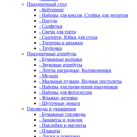
Праздничный стол
- Кейтеринг
- Наборы для кексов, Стойки для десертов
- Посуда
- Салфетки
- Свечи для торта
- Скатерти, Юбки для стола
- Топперы и шпажки
- Трубочки
Праздничные атрибуты
- Бумажные колпаки
- Звуковые атрибуты
- Ленты наградные, Колокольчики
- Медали
- Мыльные пузыри, Водные пистолеты
- Наборы для проведения праздников
- Наборы для фотосессии
- Флажки, ветряки
- Шуточные деньги
Гирлянды и украшения
- Бумажные гирлянды
- Занавесы и дождик
- Наклейки и магниты
- Плакаты
- Диски и помпоны