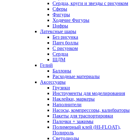
Сердца, круги и звезды с рисунком
Сферы
Фигуры
Ходячие Фигуры
Цифры
Латексные шары
Без рисунка
Панч боллы
С рисунком
Сердца
ШДМ
Гелий
Баллоны
Расходные материалы
Аксессуары
Грузики
Инструменты для моделирования
Наклейки, маркеры
Наполнители
Насосы, компрессоры, калибраторы
Пакеты для траспортировки
Палочки + зажимы
Полимерный клей (HI-FLOAT),
Полироль
Светодиоды