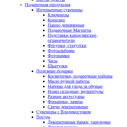
Подарочная продукция
Интерьерные сувениры
Ключницы
Копилки
Панно деревянные
Подарочные Магниты
Подставки канцелярские,
ограничители
Фигурки, статуэтки
Фотоальбомы
Фоторамки
Часы
Шкатулки
Полезные подарки
Косметички, подарочные наборы
Мыло ручной работы
Наборы для ухода за обувью
Ножи складные, мультитулы
Разные аксессуары
Фонарики, лампы
Свечи декоративные
Сувениры с Владивостоком
Посуда
Декоративные банки, тарелочки