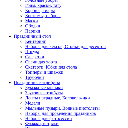
Головные уборы
Грим, краски, тату
Короны, тиары
Костюмы, наборы
Маски
Ободки
Парики
Праздничный стол
Кейтеринг
Наборы для кексов, Стойки для десертов
Посуда
Салфетки
Свечи для торта
Скатерти, Юбки для стола
Топперы и шпажки
Трубочки
Праздничные атрибуты
Бумажные колпаки
Звуковые атрибуты
Ленты наградные, Колокольчики
Медали
Мыльные пузыри, Водные пистолеты
Наборы для проведения праздников
Наборы для фотосессии
Флажки, ветряки