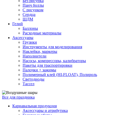
Без рисунка
Панч боллы
С рисунком
Сердца
ШДМ
Гелий
Баллоны
Расходные материалы
Аксессуары
Грузики
Инструменты для моделирования
Наклейки, маркеры
Наполнители
Насосы, компрессоры, калибраторы
Пакеты для траспортировки
Палочки + зажимы
Полимерный клей (HI-FLOAT), Полироль
Светодиоды
Тассел
Все для праздника
Карнавальная продукция
Аксессуары и атрибутика