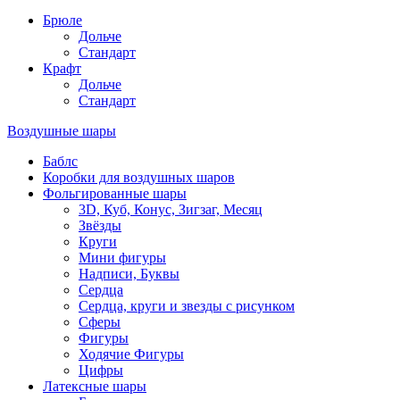
Брюле
Дольче
Стандарт
Крафт
Дольче
Стандарт
Воздушные шары
Баблс
Коробки для воздушных шаров
Фольгированные шары
3D, Куб, Конус, Зигзаг, Месяц
Звёзды
Круги
Мини фигуры
Надписи, Буквы
Сердца
Сердца, круги и звезды с рисунком
Сферы
Фигуры
Ходячие Фигуры
Цифры
Латексные шары