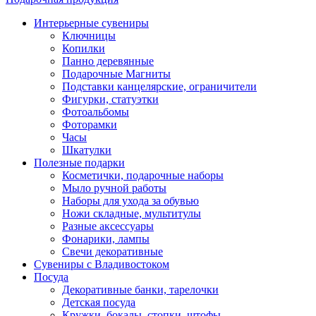
Интерьерные сувениры
Ключницы
Копилки
Панно деревянные
Подарочные Магниты
Подставки канцелярские, ограничители
Фигурки, статуэтки
Фотоальбомы
Фоторамки
Часы
Шкатулки
Полезные подарки
Косметички, подарочные наборы
Мыло ручной работы
Наборы для ухода за обувью
Ножи складные, мультитулы
Разные аксессуары
Фонарики, лампы
Свечи декоративные
Сувениры с Владивостоком
Посуда
Декоративные банки, тарелочки
Детская посуда
Кружки, бокалы, стопки, штофы