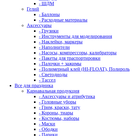
- ШДМ
Гелий
- Баллоны
- Расходные материалы
Аксессуары
- Грузики
- Инструменты для моделирования
- Наклейки, маркеры
- Наполнители
- Насосы, компрессоры, калибраторы
- Пакеты для траспортировки
- Палочки + зажимы
- Полимерный клей (HI-FLOAT), Полироль
- Светодиоды
- Тассел
Все для праздника
Карнавальная продукция
- Аксессуары и атрибутика
- Головные уборы
- Грим, краски, тату
- Короны, тиары
- Костюмы, наборы
- Маски
- Ободки
- Парики