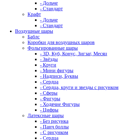
- Дольче
- Стандарт
Крафт
- Дольче
- Стандарт
Воздушные шары
Баблс
Коробки для воздушных шаров
Фольгированные шары
- 3D, Куб, Конус, Зигзаг, Месяц
- Звёзды
- Круги
- Мини фигуры
- Надписи, Буквы
- Сердца
- Сердца, круги и звезды с рисунком
- Сферы
- Фигуры
- Ходячие Фигуры
- Цифры
Латексные шары
- Без рисунка
- Панч боллы
- С рисунком
- Сердца