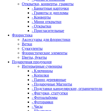
Открытки, конверты, грамоты
- Банкетные карточки
- Грамоты и дипломы
- Конверты
- Мини открытки
- Открытки
- Пригласительные
Флористика
Аксессуары для флористики
Ветки
Суккуленты
Флористические элементы
Цветы, букеты
Подарочная продукция
Интерьерные сувениры
- Ключницы
- Копилки
- Панно деревянные
- Подарочные Магниты
- Подставки канцелярские, ограничители
- Фигурки, статуэтки
- Фотоальбомы
- Фоторамки
- Часы
- Шкатулки