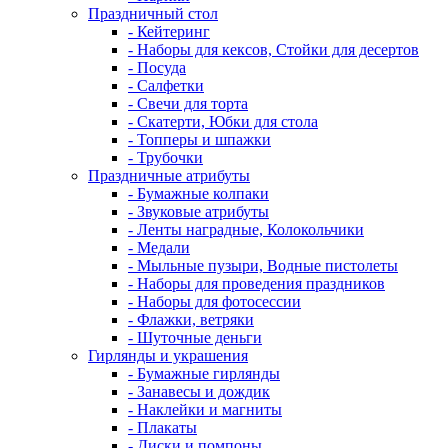
Праздничный стол
- Кейтеринг
- Наборы для кексов, Стойки для десертов
- Посуда
- Салфетки
- Свечи для торта
- Скатерти, Юбки для стола
- Топперы и шпажки
- Трубочки
Праздничные атрибуты
- Бумажные колпаки
- Звуковые атрибуты
- Ленты наградные, Колокольчики
- Медали
- Мыльные пузыри, Водные пистолеты
- Наборы для проведения праздников
- Наборы для фотосессии
- Флажки, ветряки
- Шуточные деньги
Гирлянды и украшения
- Бумажные гирлянды
- Занавесы и дождик
- Наклейки и магниты
- Плакаты
- Диски и помпоны