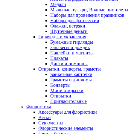
Медали
Мыльные пузыри, Водные пистолеты
Наборы для проведения праздников
Наборы для фотосессии
Флажки, ветряки
Шуточные деньги
Гирлянды и украшения
Бумажные гирлянды
Занавесы и дождик
Наклейки и магниты
Плакаты
Диски и помпоны
Открытки, конверты, грамоты
Банкетные карточки
Грамоты и дипломы
Конверты
Мини открытки
Открытки
Пригласительные
Флористика
Аксессуары для флористики
Ветки
Суккуленты
Флористические элементы
Цветы, букеты