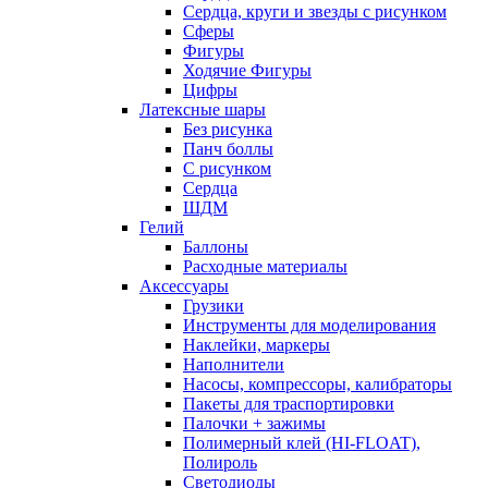
Сердца, круги и звезды с рисунком
Сферы
Фигуры
Ходячие Фигуры
Цифры
Латексные шары
Без рисунка
Панч боллы
С рисунком
Сердца
ШДМ
Гелий
Баллоны
Расходные материалы
Аксессуары
Грузики
Инструменты для моделирования
Наклейки, маркеры
Наполнители
Насосы, компрессоры, калибраторы
Пакеты для траспортировки
Палочки + зажимы
Полимерный клей (HI-FLOAT),
Полироль
Светодиоды