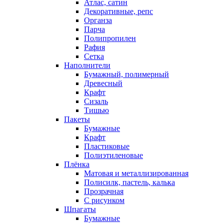
Атлас, сатин
Декоративные, репс
Органза
Парча
Полипропилен
Рафия
Сетка
Наполнители
Бумажный, полимерный
Древесный
Крафт
Сизаль
Тишью
Пакеты
Бумажные
Крафт
Пластиковые
Полиэтиленовые
Плёнка
Матовая и металлизированная
Полисилк, пастель, калька
Прозрачная
С рисунком
Шпагаты
Бумажные