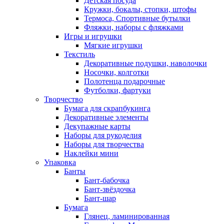
Детская посуда
Кружки, бокалы, стопки, штофы
Термоса, Спортивные бутылки
Фляжки, наборы с фляжками
Игры и игрушки
Мягкие игрушки
Текстиль
Декоративные подушки, наволочки
Носочки, колготки
Полотенца подарочные
Футболки, фартуки
Творчество
Бумага для скрапбукинга
Декоративные элементы
Декупажные карты
Наборы для рукоделия
Наборы для творчества
Наклейки мини
Упаковка
Банты
Бант-бабочка
Бант-звёздочка
Бант-шар
Бумага
Глянец, ламинированная