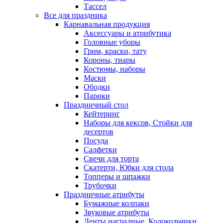
Тассел
Все для праздника
Карнавальная продукция
Аксессуары и атрибутика
Головные уборы
Грим, краски, тату
Короны, тиары
Костюмы, наборы
Маски
Ободки
Парики
Праздничный стол
Кейтеринг
Наборы для кексов, Стойки для
десертов
Посуда
Салфетки
Свечи для торта
Скатерти, Юбки для стола
Топперы и шпажки
Трубочки
Праздничные атрибуты
Бумажные колпаки
Звуковые атрибуты
Ленты наградные, Колокольчики