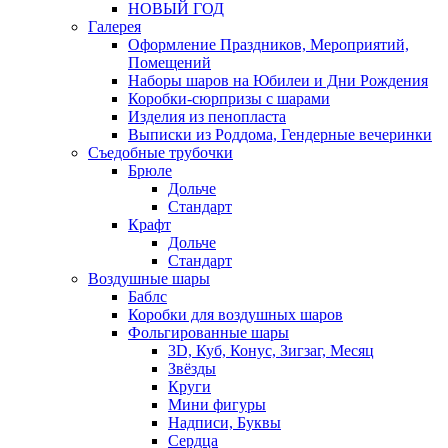
НОВЫЙ ГОД
Галерея
Оформление Праздников, Мероприятий,
Помещений
Наборы шаров на Юбилеи и Дни Рождения
Коробки-сюрпризы с шарами
Изделия из пенопласта
Выписки из Роддома, Гендерные вечеринки
Съедобные трубочки
Брюле
Дольче
Стандарт
Крафт
Дольче
Стандарт
Воздушные шары
Баблс
Коробки для воздушных шаров
Фольгированные шары
3D, Куб, Конус, Зигзаг, Месяц
Звёзды
Круги
Мини фигуры
Надписи, Буквы
Сердца