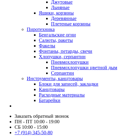
Джутовые
Льняные
Ящики, корзины
Деревянные
Плетеные корзины
Пиротехника
Бенгальские огни
Салюты, ракеты
Факелы
Фонтаны, петарды, свечи
Хлопушки, серпантин
Пневмохлопушки
Пневмохлопушки цветной дым
Серпантин
Инструменты, канцтовары
Блоки для записей, закладки
Канцтовары
Расходные материалы
Батарейки
Заказать обратный звонок
ПН - ПТ 10:00 - 19:00
СБ 10:00 - 15:00
+7 (914) 345-50-80