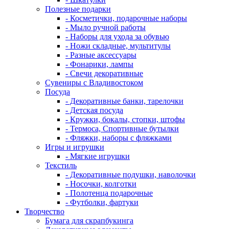
Полезные подарки
- Косметички, подарочные наборы
- Мыло ручной работы
- Наборы для ухода за обувью
- Ножи складные, мультитулы
- Разные аксессуары
- Фонарики, лампы
- Свечи декоративные
Сувениры с Владивостоком
Посуда
- Декоративные банки, тарелочки
- Детская посуда
- Кружки, бокалы, стопки, штофы
- Термоса, Спортивные бутылки
- Фляжки, наборы с фляжками
Игры и игрушки
- Мягкие игрушки
Текстиль
- Декоративные подушки, наволочки
- Носочки, колготки
- Полотенца подарочные
- Футболки, фартуки
Творчество
Бумага для скрапбукинга