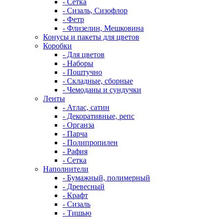
- Сетка
- Сизаль, Сизофлор
- Фетр
- Флизелин, Мешковина
Конусы и пакеты для цветов
Коробки
- Для цветов
- Наборы
- Поштучно
- Складные, сборные
- Чемоданы и сундучки
Ленты
- Атлас, сатин
- Декоративные, репс
- Органза
- Парча
- Полипропилен
- Рафия
- Сетка
Наполнители
- Бумажный, полимерный
- Древесный
- Крафт
- Сизаль
- Тишью