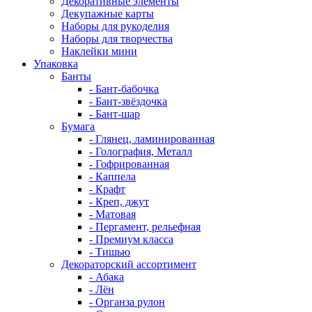
Декоративные элементы
Декупажные карты
Наборы для рукоделия
Наборы для творчества
Наклейки мини
Упаковка
Банты
- Бант-бабочка
- Бант-звёздочка
- Бант-шар
Бумага
- Глянец, ламинированная
- Голография, Металл
- Гофрированная
- Каппела
- Крафт
- Креп, джут
- Матовая
- Пергамент, рельефная
- Премиум класса
- Тишью
Декораторский ассортимент
- Абака
- Лён
- Органза рулон