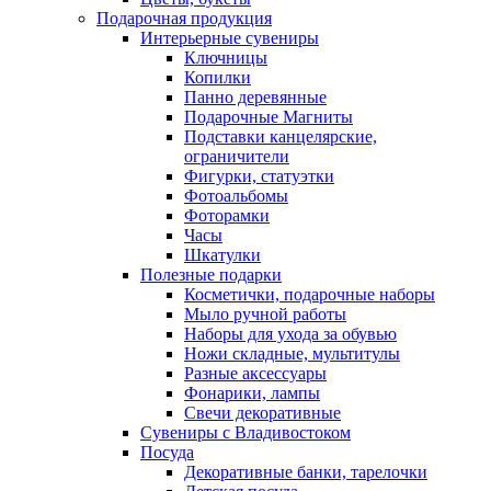
Подарочная продукция
Интерьерные сувениры
Ключницы
Копилки
Панно деревянные
Подарочные Магниты
Подставки канцелярские,
ограничители
Фигурки, статуэтки
Фотоальбомы
Фоторамки
Часы
Шкатулки
Полезные подарки
Косметички, подарочные наборы
Мыло ручной работы
Наборы для ухода за обувью
Ножи складные, мультитулы
Разные аксессуары
Фонарики, лампы
Свечи декоративные
Сувениры с Владивостоком
Посуда
Декоративные банки, тарелочки