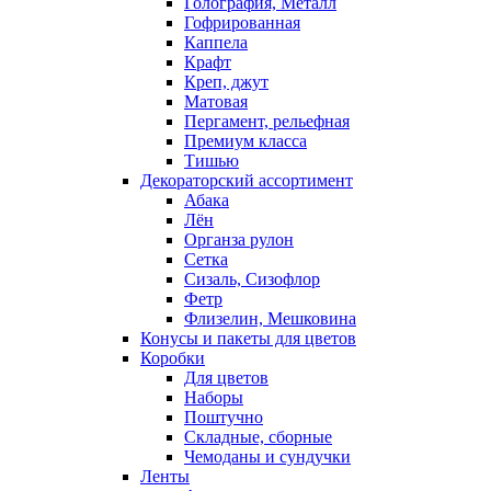
Голография, Металл
Гофрированная
Каппела
Крафт
Креп, джут
Матовая
Пергамент, рельефная
Премиум класса
Тишью
Декораторский ассортимент
Абака
Лён
Органза рулон
Сетка
Сизаль, Сизофлор
Фетр
Флизелин, Мешковина
Конусы и пакеты для цветов
Коробки
Для цветов
Наборы
Поштучно
Складные, сборные
Чемоданы и сундучки
Ленты