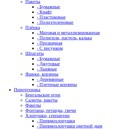
Пакеты
- Бумажные
- Крафт
- Пластиковые
- Полиэтиленовые
Плёнка
- Матовая и металлизированная
- Полисилк, пастель, калька
- Прозрачная
- С рисунком
Шпагаты
- Бумажные
- Джутовые
- Льняные
Ящики, корзины
- Деревянные
- Плетеные корзины
Пиротехника
Бенгальские огни
Салюты, ракеты
Факелы
Фонтаны, петарды, свечи
Хлопушки, серпантин
- Пневмохлопушки
- Пневмохлопушки цветной дым