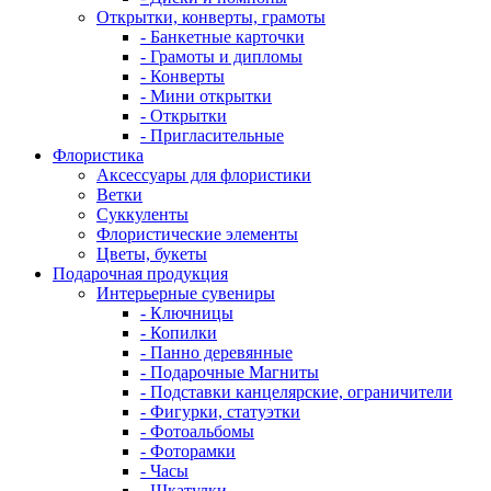
Открытки, конверты, грамоты
- Банкетные карточки
- Грамоты и дипломы
- Конверты
- Мини открытки
- Открытки
- Пригласительные
Флористика
Аксессуары для флористики
Ветки
Суккуленты
Флористические элементы
Цветы, букеты
Подарочная продукция
Интерьерные сувениры
- Ключницы
- Копилки
- Панно деревянные
- Подарочные Магниты
- Подставки канцелярские, ограничители
- Фигурки, статуэтки
- Фотоальбомы
- Фоторамки
- Часы
- Шкатулки