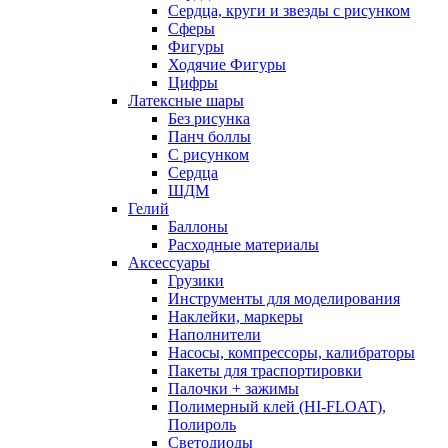
Сердца, круги и звезды с рисунком
Сферы
Фигуры
Ходячие Фигуры
Цифры
Латексные шары
Без рисунка
Панч боллы
С рисунком
Сердца
ШДМ
Гелий
Баллоны
Расходные материалы
Аксессуары
Грузики
Инструменты для моделирования
Наклейки, маркеры
Наполнители
Насосы, компрессоры, калибраторы
Пакеты для траспортировки
Палочки + зажимы
Полимерный клей (HI-FLOAT),
Полироль
Светодиоды