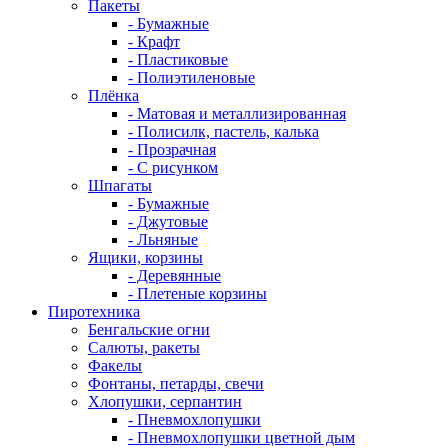
Пакеты
- Бумажные
- Крафт
- Пластиковые
- Полиэтиленовые
Плёнка
- Матовая и металлизированная
- Полисилк, пастель, калька
- Прозрачная
- С рисунком
Шпагаты
- Бумажные
- Джутовые
- Льняные
Ящики, корзины
- Деревянные
- Плетеные корзины
Пиротехника
Бенгальские огни
Салюты, ракеты
Факелы
Фонтаны, петарды, свечи
Хлопушки, серпантин
- Пневмохлопушки
- Пневмохлопушки цветной дым