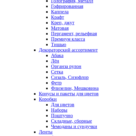
Голография, Металл
Гофрированная
Каппела
Крафт
Креп, джут
Матовая
Пергамент, рельефная
Премиум класса
Тишью
Декораторский ассортимент
Абака
Лён
Органза рулон
Сетка
Сизаль, Сизофлор
Фетр
Флизелин, Мешковина
Конусы и пакеты для цветов
Коробки
Для цветов
Наборы
Поштучно
Складные, сборные
Чемоданы и сундучки
Ленты