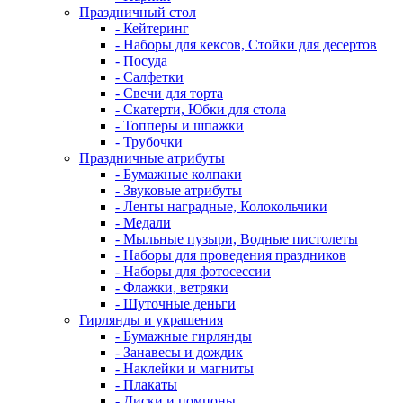
Праздничный стол
- Кейтеринг
- Наборы для кексов, Стойки для десертов
- Посуда
- Салфетки
- Свечи для торта
- Скатерти, Юбки для стола
- Топперы и шпажки
- Трубочки
Праздничные атрибуты
- Бумажные колпаки
- Звуковые атрибуты
- Ленты наградные, Колокольчики
- Медали
- Мыльные пузыри, Водные пистолеты
- Наборы для проведения праздников
- Наборы для фотосессии
- Флажки, ветряки
- Шуточные деньги
Гирлянды и украшения
- Бумажные гирлянды
- Занавесы и дождик
- Наклейки и магниты
- Плакаты
- Диски и помпоны