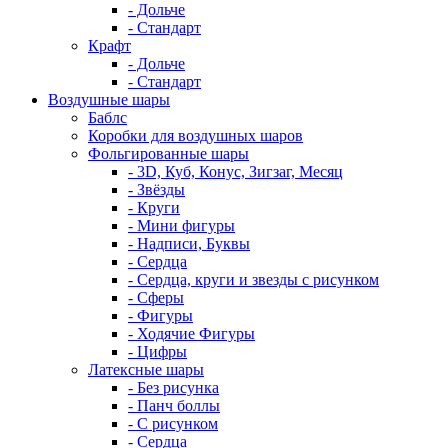
- Дольче
- Стандарт
Крафт
- Дольче
- Стандарт
Воздушные шары
Баблс
Коробки для воздушных шаров
Фольгированные шары
- 3D, Куб, Конус, Зигзаг, Месяц
- Звёзды
- Круги
- Мини фигуры
- Надписи, Буквы
- Сердца
- Сердца, круги и звезды с рисунком
- Сферы
- Фигуры
- Ходячие Фигуры
- Цифры
Латексные шары
- Без рисунка
- Панч боллы
- С рисунком
- Сердца