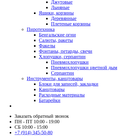
Джутовые
Льняные
Ящики, корзины
Деревянные
Плетеные корзины
Пиротехника
Бенгальские огни
Салюты, ракеты
Факелы
Фонтаны, петарды, свечи
Хлопушки, серпантин
Пневмохлопушки
Пневмохлопушки цветной дым
Серпантин
Инструменты, канцтовары
Блоки для записей, закладки
Канцтовары
Расходные материалы
Батарейки
Заказать обратный звонок
ПН - ПТ 10:00 - 19:00
СБ 10:00 - 15:00
+7 (914) 345-50-80