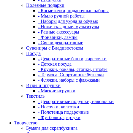
Полезные подарки
- Косметички, подарочные наборы
- Мыло ручной работы
- Наборы для ухода за обувью
- Ножи складные, мультитулы
- Разные аксессуары
- Фонарики, лампы
- Свечи декоративные
Сувениры с Владивостоком
Посуда
- Декоративные банки, тарелочки
- Детская посуда
- Кружки, бокалы, стопки, штофы
- Термоса, Спортивные бутылки
- Фляжки, наборы с фляжками
Игры и игрушки
- Мягкие игрушки
Текстиль
- Декоративные подушки, наволочки
- Носочки, колготки
- Полотенца подарочные
- Футболки, фартуки
Творчество
Бумага для скрапбукинга