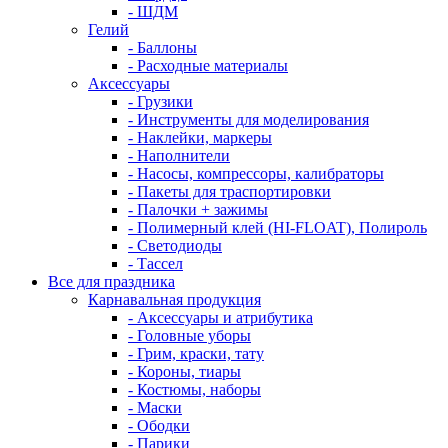
- ШДМ
Гелий
- Баллоны
- Расходные материалы
Аксессуары
- Грузики
- Инструменты для моделирования
- Наклейки, маркеры
- Наполнители
- Насосы, компрессоры, калибраторы
- Пакеты для траспортировки
- Палочки + зажимы
- Полимерный клей (HI-FLOAT), Полироль
- Светодиоды
- Тассел
Все для праздника
Карнавальная продукция
- Аксессуары и атрибутика
- Головные уборы
- Грим, краски, тату
- Короны, тиары
- Костюмы, наборы
- Маски
- Ободки
- Парики