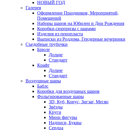
НОВЫЙ ГОД
Галерея
Оформление Праздников, Мероприятий,
Помещений
Наборы шаров на Юбилеи и Дни Рождения
Коробки-сюрпризы с шарами
Изделия из пенопласта
Выписки из Роддома, Гендерные вечеринки
Съедобные трубочки
Брюле
Дольче
Стандарт
Крафт
Дольче
Стандарт
Воздушные шары
Баблс
Коробки для воздушных шаров
Фольгированные шары
3D, Куб, Конус, Зигзаг, Месяц
Звёзды
Круги
Мини фигуры
Надписи, Буквы
Сердца