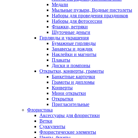
Медали
Мыльные пузыри, Водные пистолеты
Наборы для проведения праздников
Наборы для фотосессии
Флажки, ветряки
Шуточные деньги
Гирлянды и украшения
Бумажные гирлянды
Занавесы и дождик
Наклейки и магниты
Плакаты
Диски и помпоны
Открытки, конверты, грамоты
Банкетные карточки
Грамоты и дипломы
Конверты
Мини открытки
Открытки
Пригласительные
Флористика
Аксессуары для флористики
Ветки
Суккуленты
Флористические элементы
Цветы, букеты