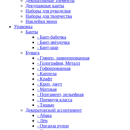
Декоративные элементы
Декупажные карты
Наборы для рукоделия
Наборы для творчества
Наклейки мини
Упаковка
Банты
- Бант-бабочка
- Бант-звёздочка
- Бант-шар
Бумага
- Глянец, ламинированная
- Голография, Металл
- Гофрированная
- Каппела
- Крафт
- Креп, джут
- Матовая
- Пергамент, рельефная
- Премиум класса
- Тишью
Декораторский ассортимент
- Абака
- Лён
- Органза рулон