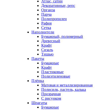
Атлас, сатин
Декоративные, репс
Органза
Парча
Полипропилен
Рафия
Сетка
Наполнители
Бумажный, полимерный
Древесный
Крафт
Сизаль
Тишью
Пакеты
Бумажные
Крафт
Пластиковые
Полиэтиленовые
Плёнка
Матовая и металлизированная
Полисилк, пастель, калька
Прозрачная
С рисунком
Шпагаты
Бумажные