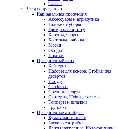
Тассел
Все для праздника
Карнавальная продукция
Аксессуары и атрибутика
Головные уборы
Грим, краски, тату
Короны, тиары
Костюмы, наборы
Маски
Ободки
Парики
Праздничный стол
Кейтеринг
Наборы для кексов, Стойки для
десертов
Посуда
Салфетки
Свечи для торта
Скатерти, Юбки для стола
Топперы и шпажки
Трубочки
Праздничные атрибуты
Бумажные колпаки
Звуковые атрибуты
Ленты наградные, Колокольчики