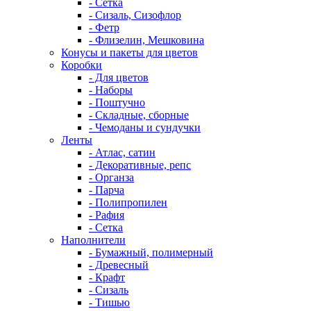
- Сетка
- Сизаль, Сизофлор
- Фетр
- Флизелин, Мешковина
Конусы и пакеты для цветов
Коробки
- Для цветов
- Наборы
- Поштучно
- Складные, сборные
- Чемоданы и сундучки
Ленты
- Атлас, сатин
- Декоративные, репс
- Органза
- Парча
- Полипропилен
- Рафия
- Сетка
Наполнители
- Бумажный, полимерный
- Древесный
- Крафт
- Сизаль
- Тишью