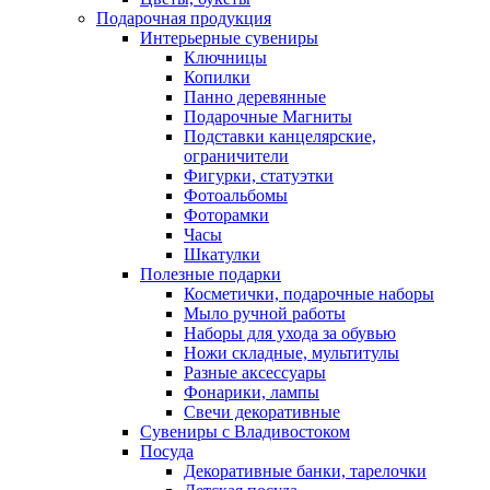
Подарочная продукция
Интерьерные сувениры
Ключницы
Копилки
Панно деревянные
Подарочные Магниты
Подставки канцелярские,
ограничители
Фигурки, статуэтки
Фотоальбомы
Фоторамки
Часы
Шкатулки
Полезные подарки
Косметички, подарочные наборы
Мыло ручной работы
Наборы для ухода за обувью
Ножи складные, мультитулы
Разные аксессуары
Фонарики, лампы
Свечи декоративные
Сувениры с Владивостоком
Посуда
Декоративные банки, тарелочки