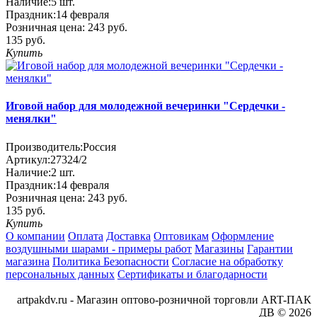
Наличие:
5
шт.
Праздник:
14 февраля
Розничная цена:
243 руб.
135 руб.
Купить
Иговой набор для молодежной вечеринки "Сердечки -
менялки"
Производитель:
Россия
Артикул:
27324/2
Наличие:
2
шт.
Праздник:
14 февраля
Розничная цена:
243 руб.
135 руб.
Купить
О компании
Оплата
Доставка
Оптовикам
Оформление
воздушными шарами - примеры работ
Магазины
Гарантии
магазина
Политика Безопасности
Согласие на обработку
персональных данных
Сертификаты и благодарности
artpakdv.ru - Магазин оптово-розничной торговли ART-ПАК
ДВ © 2026