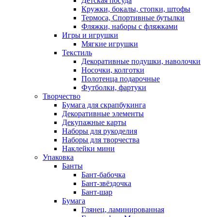
Детская посуда
Кружки, бокалы, стопки, штофы
Термоса, Спортивные бутылки
Фляжки, наборы с фляжками
Игры и игрушки
Мягкие игрушки
Текстиль
Декоративные подушки, наволочки
Носочки, колготки
Полотенца подарочные
Футболки, фартуки
Творчество
Бумага для скрапбукинга
Декоративные элементы
Декупажные карты
Наборы для рукоделия
Наборы для творчества
Наклейки мини
Упаковка
Банты
Бант-бабочка
Бант-звёздочка
Бант-шар
Бумага
Глянец, ламинированная