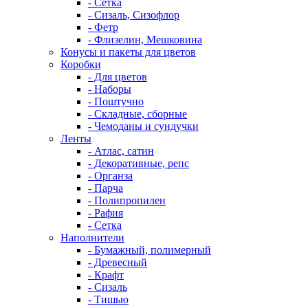
- Сетка
- Сизаль, Сизофлор
- Фетр
- Флизелин, Мешковина
Конусы и пакеты для цветов
Коробки
- Для цветов
- Наборы
- Поштучно
- Складные, сборные
- Чемоданы и сундучки
Ленты
- Атлас, сатин
- Декоративные, репс
- Органза
- Парча
- Полипропилен
- Рафия
- Сетка
Наполнители
- Бумажный, полимерный
- Древесный
- Крафт
- Сизаль
- Тишью