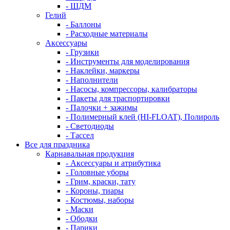
- ШДМ
Гелий
- Баллоны
- Расходные материалы
Аксессуары
- Грузики
- Инструменты для моделирования
- Наклейки, маркеры
- Наполнители
- Насосы, компрессоры, калибраторы
- Пакеты для траспортировки
- Палочки + зажимы
- Полимерный клей (HI-FLOAT), Полироль
- Светодиоды
- Тассел
Все для праздника
Карнавальная продукция
- Аксессуары и атрибутика
- Головные уборы
- Грим, краски, тату
- Короны, тиары
- Костюмы, наборы
- Маски
- Ободки
- Парики