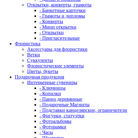
Открытки, конверты, грамоты
- Банкетные карточки
- Грамоты и дипломы
- Конверты
- Мини открытки
- Открытки
- Пригласительные
Флористика
Аксессуары для флористики
Ветки
Суккуленты
Флористические элементы
Цветы, букеты
Подарочная продукция
Интерьерные сувениры
- Ключницы
- Копилки
- Панно деревянные
- Подарочные Магниты
- Подставки канцелярские, ограничители
- Фигурки, статуэтки
- Фотоальбомы
- Фоторамки
- Часы
- Шкатулки