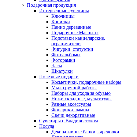
Подарочная продукция
Интерьерные сувениры
Ключницы
Копилки
Панно деревянные
Подарочные Магниты
Подставки канцелярские,
ограничители
Фигурки, статуэтки
Фотоальбомы
Фоторамки
Часы
Шкатулки
Полезные подарки
Косметички, подарочные наборы
Мыло ручной работы
Наборы для ухода за обувью
Ножи складные, мультитулы
Разные аксессуары
Фонарики, лампы
Свечи декоративные
Сувениры с Владивостоком
Посуда
Декоративные банки, тарелочки