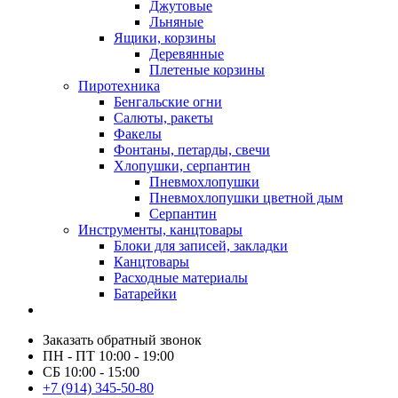
Джутовые
Льняные
Ящики, корзины
Деревянные
Плетеные корзины
Пиротехника
Бенгальские огни
Салюты, ракеты
Факелы
Фонтаны, петарды, свечи
Хлопушки, серпантин
Пневмохлопушки
Пневмохлопушки цветной дым
Серпантин
Инструменты, канцтовары
Блоки для записей, закладки
Канцтовары
Расходные материалы
Батарейки
Заказать обратный звонок
ПН - ПТ 10:00 - 19:00
СБ 10:00 - 15:00
+7 (914) 345-50-80