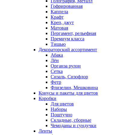
Голография, Металл
Гофрированная
Каппела
Крафт
Креп, джут
Матовая
Пергамент, рельефная
Премиум класса
Тишью
Декораторский ассортимент
Абака
Лён
Органза рулон
Сетка
Сизаль, Сизофлор
Фетр
Флизелин, Мешковина
Конусы и пакеты для цветов
Коробки
Для цветов
Наборы
Поштучно
Складные, сборные
Чемоданы и сундучки
Ленты