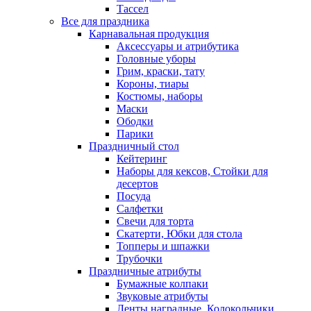
Тассел
Все для праздника
Карнавальная продукция
Аксессуары и атрибутика
Головные уборы
Грим, краски, тату
Короны, тиары
Костюмы, наборы
Маски
Ободки
Парики
Праздничный стол
Кейтеринг
Наборы для кексов, Стойки для
десертов
Посуда
Салфетки
Свечи для торта
Скатерти, Юбки для стола
Топперы и шпажки
Трубочки
Праздничные атрибуты
Бумажные колпаки
Звуковые атрибуты
Ленты наградные, Колокольчики