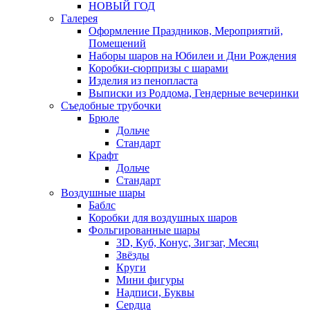
НОВЫЙ ГОД
Галерея
Оформление Праздников, Мероприятий,
Помещений
Наборы шаров на Юбилеи и Дни Рождения
Коробки-сюрпризы с шарами
Изделия из пенопласта
Выписки из Роддома, Гендерные вечеринки
Съедобные трубочки
Брюле
Дольче
Стандарт
Крафт
Дольче
Стандарт
Воздушные шары
Баблс
Коробки для воздушных шаров
Фольгированные шары
3D, Куб, Конус, Зигзаг, Месяц
Звёзды
Круги
Мини фигуры
Надписи, Буквы
Сердца