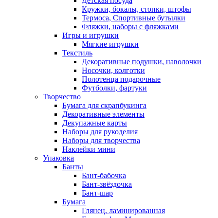
Детская посуда
Кружки, бокалы, стопки, штофы
Термоса, Спортивные бутылки
Фляжки, наборы с фляжками
Игры и игрушки
Мягкие игрушки
Текстиль
Декоративные подушки, наволочки
Носочки, колготки
Полотенца подарочные
Футболки, фартуки
Творчество
Бумага для скрапбукинга
Декоративные элементы
Декупажные карты
Наборы для рукоделия
Наборы для творчества
Наклейки мини
Упаковка
Банты
Бант-бабочка
Бант-звёздочка
Бант-шар
Бумага
Глянец, ламинированная