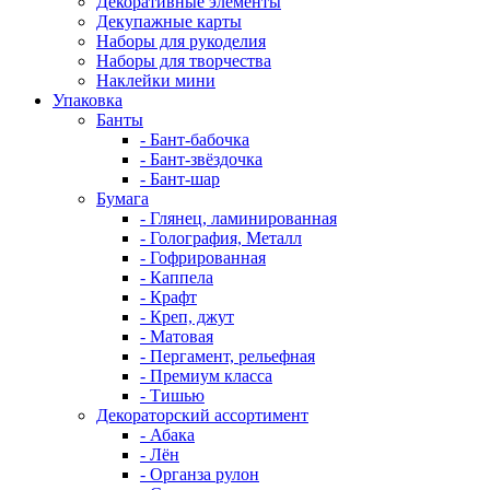
Декоративные элементы
Декупажные карты
Наборы для рукоделия
Наборы для творчества
Наклейки мини
Упаковка
Банты
- Бант-бабочка
- Бант-звёздочка
- Бант-шар
Бумага
- Глянец, ламинированная
- Голография, Металл
- Гофрированная
- Каппела
- Крафт
- Креп, джут
- Матовая
- Пергамент, рельефная
- Премиум класса
- Тишью
Декораторский ассортимент
- Абака
- Лён
- Органза рулон