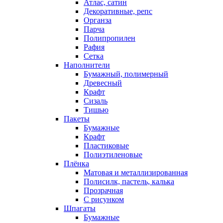
Атлас, сатин
Декоративные, репс
Органза
Парча
Полипропилен
Рафия
Сетка
Наполнители
Бумажный, полимерный
Древесный
Крафт
Сизаль
Тишью
Пакеты
Бумажные
Крафт
Пластиковые
Полиэтиленовые
Плёнка
Матовая и металлизированная
Полисилк, пастель, калька
Прозрачная
С рисунком
Шпагаты
Бумажные