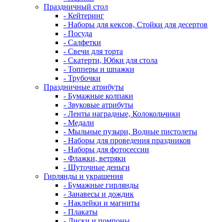
Праздничный стол
- Кейтеринг
- Наборы для кексов, Стойки для десертов
- Посуда
- Салфетки
- Свечи для торта
- Скатерти, Юбки для стола
- Топперы и шпажки
- Трубочки
Праздничные атрибуты
- Бумажные колпаки
- Звуковые атрибуты
- Ленты наградные, Колокольчики
- Медали
- Мыльные пузыри, Водные пистолеты
- Наборы для проведения праздников
- Наборы для фотосессии
- Флажки, ветряки
- Шуточные деньги
Гирлянды и украшения
- Бумажные гирлянды
- Занавесы и дождик
- Наклейки и магниты
- Плакаты
- Диски и помпоны