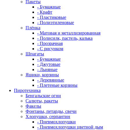
Пакеты
- Бумажные
- Крафт
- Пластиковые
- Полиэтиленовые
Плёнка
- Матовая и металлизированная
- Полисилк, пастель, калька
- Прозрачная
- С рисунком
Шпагаты
- Бумажные
- Джутовые
- Льняные
Ящики, корзины
- Деревянные
- Плетеные корзины
Пиротехника
Бенгальские огни
Салюты, ракеты
Факелы
Фонтаны, петарды, свечи
Хлопушки, серпантин
- Пневмохлопушки
- Пневмохлопушки цветной дым