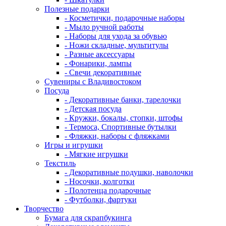
Полезные подарки
- Косметички, подарочные наборы
- Мыло ручной работы
- Наборы для ухода за обувью
- Ножи складные, мультитулы
- Разные аксессуары
- Фонарики, лампы
- Свечи декоративные
Сувениры с Владивостоком
Посуда
- Декоративные банки, тарелочки
- Детская посуда
- Кружки, бокалы, стопки, штофы
- Термоса, Спортивные бутылки
- Фляжки, наборы с фляжками
Игры и игрушки
- Мягкие игрушки
Текстиль
- Декоративные подушки, наволочки
- Носочки, колготки
- Полотенца подарочные
- Футболки, фартуки
Творчество
Бумага для скрапбукинга