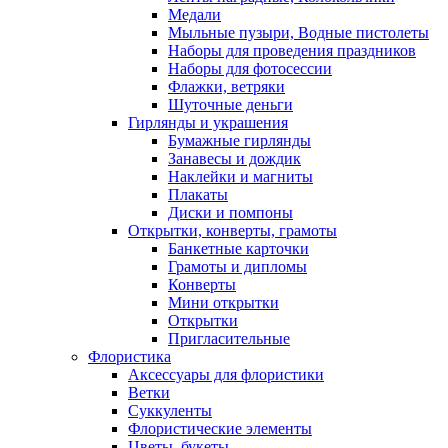
Медали
Мыльные пузыри, Водные пистолеты
Наборы для проведения праздников
Наборы для фотосессии
Флажки, ветряки
Шуточные деньги
Гирлянды и украшения
Бумажные гирлянды
Занавесы и дождик
Наклейки и магниты
Плакаты
Диски и помпоны
Открытки, конверты, грамоты
Банкетные карточки
Грамоты и дипломы
Конверты
Мини открытки
Открытки
Пригласительные
Флористика
Аксессуары для флористики
Ветки
Суккуленты
Флористические элементы
Цветы, букеты