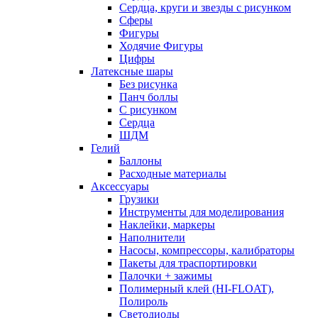
Сердца, круги и звезды с рисунком
Сферы
Фигуры
Ходячие Фигуры
Цифры
Латексные шары
Без рисунка
Панч боллы
С рисунком
Сердца
ШДМ
Гелий
Баллоны
Расходные материалы
Аксессуары
Грузики
Инструменты для моделирования
Наклейки, маркеры
Наполнители
Насосы, компрессоры, калибраторы
Пакеты для траспортировки
Палочки + зажимы
Полимерный клей (HI-FLOAT),
Полироль
Светодиоды