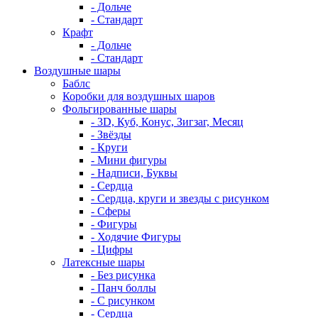
- Дольче
- Стандарт
Крафт
- Дольче
- Стандарт
Воздушные шары
Баблс
Коробки для воздушных шаров
Фольгированные шары
- 3D, Куб, Конус, Зигзаг, Месяц
- Звёзды
- Круги
- Мини фигуры
- Надписи, Буквы
- Сердца
- Сердца, круги и звезды с рисунком
- Сферы
- Фигуры
- Ходячие Фигуры
- Цифры
Латексные шары
- Без рисунка
- Панч боллы
- С рисунком
- Сердца