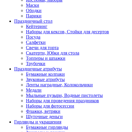
Маски
Ободки
Парики
Праздничный стол
Кейтеринг
Наборы для кексов, Стойки для десертов
Посуда
Салфетки
Свечи для торта
Скатерти, Юбки для стола
Топперы и шпажки
Трубочки
Праздничные атрибуты
Бумажные колпаки
Звуковые атрибуты
Ленты наградные, Колокольчики
Медали
Мыльные пузыри, Водные пистолеты
Наборы для проведения праздников
Наборы для фотосессии
Флажки, ветряки
Шуточные деньги
Гирлянды и украшения
Бумажные гирлянды