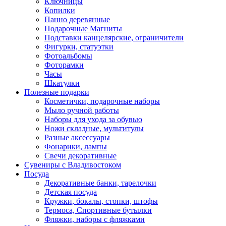
Ключницы
Копилки
Панно деревянные
Подарочные Магниты
Подставки канцелярские, ограничители
Фигурки, статуэтки
Фотоальбомы
Фоторамки
Часы
Шкатулки
Полезные подарки
Косметички, подарочные наборы
Мыло ручной работы
Наборы для ухода за обувью
Ножи складные, мультитулы
Разные аксессуары
Фонарики, лампы
Свечи декоративные
Сувениры с Владивостоком
Посуда
Декоративные банки, тарелочки
Детская посуда
Кружки, бокалы, стопки, штофы
Термоса, Спортивные бутылки
Фляжки, наборы с фляжками