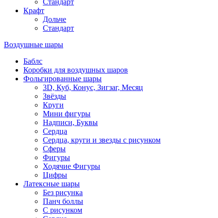
Стандарт
Крафт
Дольче
Стандарт
Воздушные шары
Баблс
Коробки для воздушных шаров
Фольгированные шары
3D, Куб, Конус, Зигзаг, Месяц
Звёзды
Круги
Мини фигуры
Надписи, Буквы
Сердца
Сердца, круги и звезды с рисунком
Сферы
Фигуры
Ходячие Фигуры
Цифры
Латексные шары
Без рисунка
Панч боллы
С рисунком