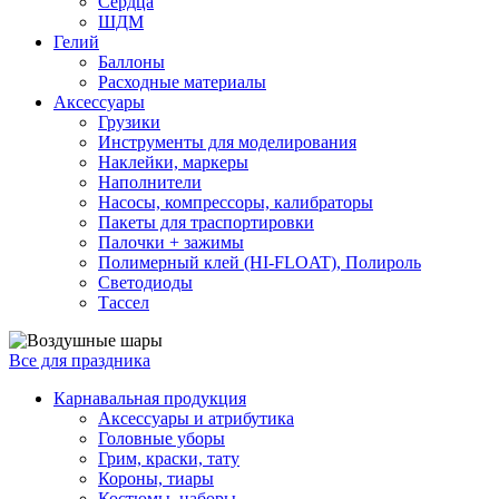
Сердца
ШДМ
Гелий
Баллоны
Расходные материалы
Аксессуары
Грузики
Инструменты для моделирования
Наклейки, маркеры
Наполнители
Насосы, компрессоры, калибраторы
Пакеты для траспортировки
Палочки + зажимы
Полимерный клей (HI-FLOAT), Полироль
Светодиоды
Тассел
Все для праздника
Карнавальная продукция
Аксессуары и атрибутика
Головные уборы
Грим, краски, тату
Короны, тиары
Костюмы, наборы