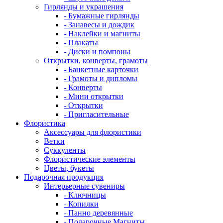
Гирлянды и украшения
- Бумажные гирлянды
- Занавесы и дождик
- Наклейки и магниты
- Плакаты
- Диски и помпоны
Открытки, конверты, грамоты
- Банкетные карточки
- Грамоты и дипломы
- Конверты
- Мини открытки
- Открытки
- Пригласительные
Флористика
Аксессуары для флористики
Ветки
Суккуленты
Флористические элементы
Цветы, букеты
Подарочная продукция
Интерьерные сувениры
- Ключницы
- Копилки
- Панно деревянные
- Подарочные Магниты