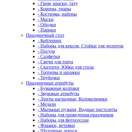
- Грим, краски, тату
- Короны, тиары
- Костюмы, наборы
- Маски
- Ободки
- Парики
Праздничный стол
- Кейтеринг
- Наборы для кексов, Стойки для десертов
- Посуда
- Салфетки
- Свечи для торта
- Скатерти, Юбки для стола
- Топперы и шпажки
- Трубочки
Праздничные атрибуты
- Бумажные колпаки
- Звуковые атрибуты
- Ленты наградные, Колокольчики
- Медали
- Мыльные пузыри, Водные пистолеты
- Наборы для проведения праздников
- Наборы для фотосессии
- Флажки, ветряки
- Шуточные деньги