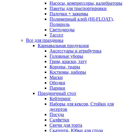
Насосы, компрессоры, калибраторы
Пакеты для траспортировки
Палочки + зажимы
Полимерный клей (HI-FLOAT),
Полироль
Светодиоды
Тассел
Все для праздника
Карнавальная продукция
Аксессуары и атрибутика
Головные уборы
Грим, краски, тату
Короны, тиары
Костюмы, наборы
Маски
Ободки
Парики
Праздничный стол
Кейтеринг
Наборы для кексов, Стойки для
десертов
Посуда
Салфетки
Свечи для торта
Скатерти, Юбки для стола