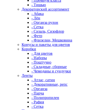
- Премиум класса
- Тишью
Декораторский ассортимент
- Абака
- Лён
- Органза рулон
- Сетка
- Сизаль, Сизофлор
- Фетр
- Флизелин, Мешковина
Конусы и пакеты для цветов
Коробки
- Для цветов
- Наборы
- Поштучно
- Складные, сборные
- Чемоданы и сундучки
Ленты
- Атлас, сатин
- Декоративные, репс
- Органза
- Парча
- Полипропилен
- Рафия
- Сетка