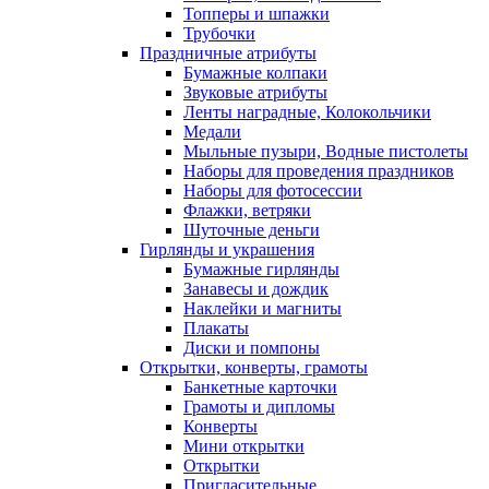
Топперы и шпажки
Трубочки
Праздничные атрибуты
Бумажные колпаки
Звуковые атрибуты
Ленты наградные, Колокольчики
Медали
Мыльные пузыри, Водные пистолеты
Наборы для проведения праздников
Наборы для фотосессии
Флажки, ветряки
Шуточные деньги
Гирлянды и украшения
Бумажные гирлянды
Занавесы и дождик
Наклейки и магниты
Плакаты
Диски и помпоны
Открытки, конверты, грамоты
Банкетные карточки
Грамоты и дипломы
Конверты
Мини открытки
Открытки
Пригласительные