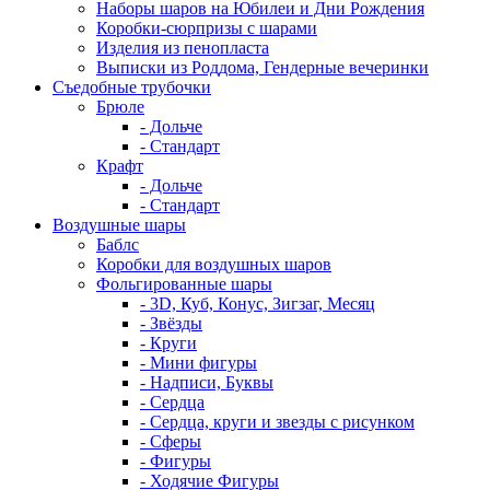
Наборы шаров на Юбилеи и Дни Рождения
Коробки-сюрпризы с шарами
Изделия из пенопласта
Выписки из Роддома, Гендерные вечеринки
Съедобные трубочки
Брюле
- Дольче
- Стандарт
Крафт
- Дольче
- Стандарт
Воздушные шары
Баблс
Коробки для воздушных шаров
Фольгированные шары
- 3D, Куб, Конус, Зигзаг, Месяц
- Звёзды
- Круги
- Мини фигуры
- Надписи, Буквы
- Сердца
- Сердца, круги и звезды с рисунком
- Сферы
- Фигуры
- Ходячие Фигуры