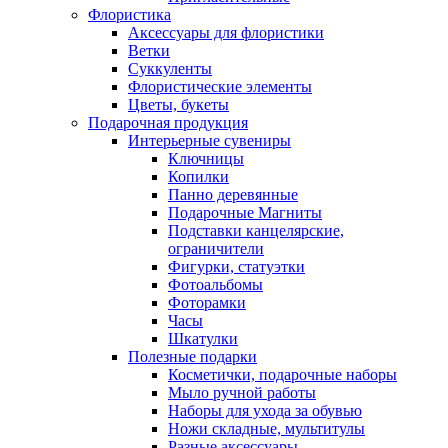
Флористика
Аксессуары для флористики
Ветки
Суккуленты
Флористические элементы
Цветы, букеты
Подарочная продукция
Интерьерные сувениры
Ключницы
Копилки
Панно деревянные
Подарочные Магниты
Подставки канцелярские,
ограничители
Фигурки, статуэтки
Фотоальбомы
Фоторамки
Часы
Шкатулки
Полезные подарки
Косметички, подарочные наборы
Мыло ручной работы
Наборы для ухода за обувью
Ножи складные, мультитулы
Разные аксессуары