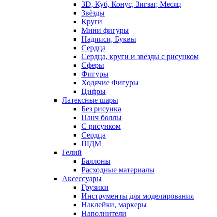
3D, Куб, Конус, Зигзаг, Месяц
Звёзды
Круги
Мини фигуры
Надписи, Буквы
Сердца
Сердца, круги и звезды с рисунком
Сферы
Фигуры
Ходячие Фигуры
Цифры
Латексные шары
Без рисунка
Панч боллы
С рисунком
Сердца
ШДМ
Гелий
Баллоны
Расходные материалы
Аксессуары
Грузики
Инструменты для моделирования
Наклейки, маркеры
Наполнители