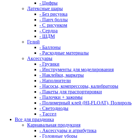
- Цифры
Латексные шары
- Без рисунка
- Панч боллы
- С рисунком
- Сердца
- ШДМ
Гелий
- Баллоны
- Расходные материалы
Аксессуары
- Грузики
- Инструменты для моделирования
- Наклейки, маркеры
- Наполнители
- Насосы, компрессоры, калибраторы
- Пакеты для траспортировки
- Палочки + зажимы
- Полимерный клей (HI-FLOAT), Полироль
- Светодиоды
- Тассел
Все для праздника
Карнавальная продукция
- Аксессуары и атрибутика
- Головные уборы