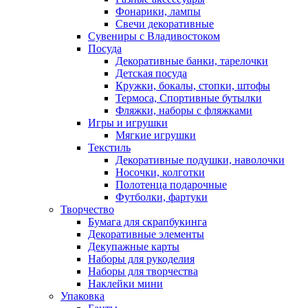
Фонарики, лампы
Свечи декоративные
Сувениры с Владивостоком
Посуда
Декоративные банки, тарелочки
Детская посуда
Кружки, бокалы, стопки, штофы
Термоса, Спортивные бутылки
Фляжки, наборы с фляжками
Игры и игрушки
Мягкие игрушки
Текстиль
Декоративные подушки, наволочки
Носочки, колготки
Полотенца подарочные
Футболки, фартуки
Творчество
Бумага для скрапбукинга
Декоративные элементы
Декупажные карты
Наборы для рукоделия
Наборы для творчества
Наклейки мини
Упаковка