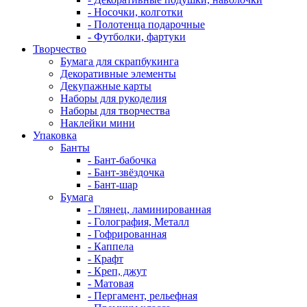
- Носочки, колготки
- Полотенца подарочные
- Футболки, фартуки
Творчество
Бумага для скрапбукинга
Декоративные элементы
Декупажные карты
Наборы для рукоделия
Наборы для творчества
Наклейки мини
Упаковка
Банты
- Бант-бабочка
- Бант-звёздочка
- Бант-шар
Бумага
- Глянец, ламинированная
- Голография, Металл
- Гофрированная
- Каппела
- Крафт
- Креп, джут
- Матовая
- Пергамент, рельефная