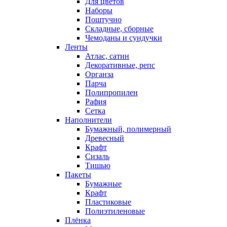
Для цветов
Наборы
Поштучно
Складные, сборные
Чемоданы и сундучки
Ленты
Атлас, сатин
Декоративные, репс
Органза
Парча
Полипропилен
Рафия
Сетка
Наполнители
Бумажный, полимерный
Древесный
Крафт
Сизаль
Тишью
Пакеты
Бумажные
Крафт
Пластиковые
Полиэтиленовые
Плёнка