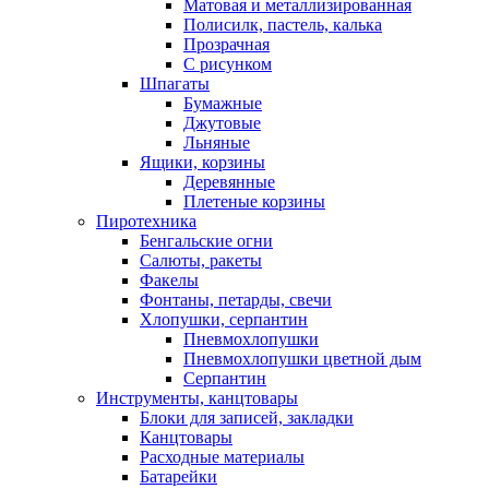
Матовая и металлизированная
Полисилк, пастель, калька
Прозрачная
С рисунком
Шпагаты
Бумажные
Джутовые
Льняные
Ящики, корзины
Деревянные
Плетеные корзины
Пиротехника
Бенгальские огни
Салюты, ракеты
Факелы
Фонтаны, петарды, свечи
Хлопушки, серпантин
Пневмохлопушки
Пневмохлопушки цветной дым
Серпантин
Инструменты, канцтовары
Блоки для записей, закладки
Канцтовары
Расходные материалы
Батарейки