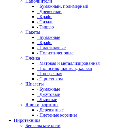
Наполнители
- Бумажный, полимерный
- Древесный
- Крафт
- Сизаль
- Тишью
Пакеты
- Бумажные
- Крафт
- Пластиковые
- Полиэтиленовые
Плёнка
- Матовая и металлизированная
- Полисилк, пастель, калька
- Прозрачная
- С рисунком
Шпагаты
- Бумажные
- Джутовые
- Льняные
Ящики, корзины
- Деревянные
- Плетеные корзины
Пиротехника
Бенгальские огни