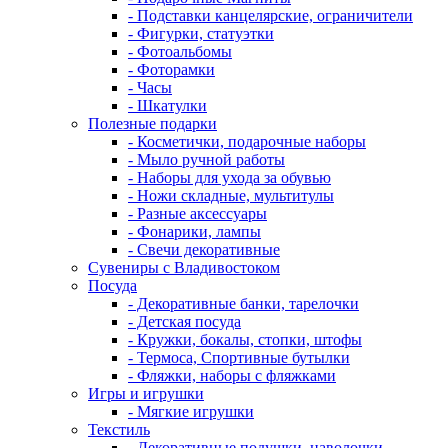
- Подставки канцелярские, ограничители
- Фигурки, статуэтки
- Фотоальбомы
- Фоторамки
- Часы
- Шкатулки
Полезные подарки
- Косметички, подарочные наборы
- Мыло ручной работы
- Наборы для ухода за обувью
- Ножи складные, мультитулы
- Разные аксессуары
- Фонарики, лампы
- Свечи декоративные
Сувениры с Владивостоком
Посуда
- Декоративные банки, тарелочки
- Детская посуда
- Кружки, бокалы, стопки, штофы
- Термоса, Спортивные бутылки
- Фляжки, наборы с фляжками
Игры и игрушки
- Мягкие игрушки
Текстиль
- Декоративные подушки, наволочки