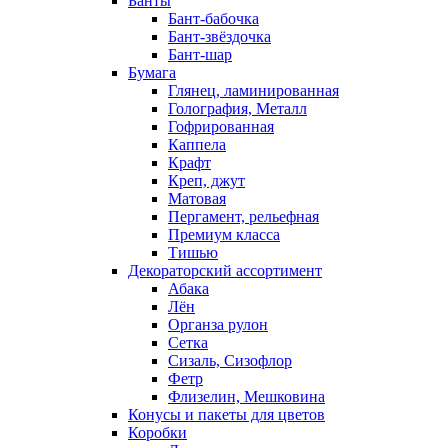
Банты
Бант-бабочка
Бант-звёздочка
Бант-шар
Бумага
Глянец, ламинированная
Голография, Металл
Гофрированная
Каппела
Крафт
Креп, джут
Матовая
Пергамент, рельефная
Премиум класса
Тишью
Декораторский ассортимент
Абака
Лён
Органза рулон
Сетка
Сизаль, Сизофлор
Фетр
Флизелин, Мешковина
Конусы и пакеты для цветов
Коробки