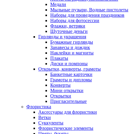
Медали
Мыльные пузыри, Водные пистолеты
Наборы для проведения праздников
Наборы для фотосессии
Флажки, ветряки
Шуточные деньги
Гирлянды и украшения
Бумажные гирлянды
Занавесы и дождик
Наклейки и магниты
Плакаты
Диски и помпоны
Открытки, конверты, грамоты
Банкетные карточки
Грамоты и дипломы
Конверты
Мини открытки
Открытки
Пригласительные
Флористика
Аксессуары для флористики
Ветки
Суккуленты
Флористические элементы
Цветы, букеты