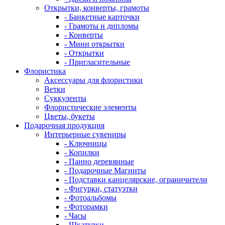
Открытки, конверты, грамоты
- Банкетные карточки
- Грамоты и дипломы
- Конверты
- Мини открытки
- Открытки
- Пригласительные
Флористика
Аксессуары для флористики
Ветки
Суккуленты
Флористические элементы
Цветы, букеты
Подарочная продукция
Интерьерные сувениры
- Ключницы
- Копилки
- Панно деревянные
- Подарочные Магниты
- Подставки канцелярские, ограничители
- Фигурки, статуэтки
- Фотоальбомы
- Фоторамки
- Часы
- Шкатулки