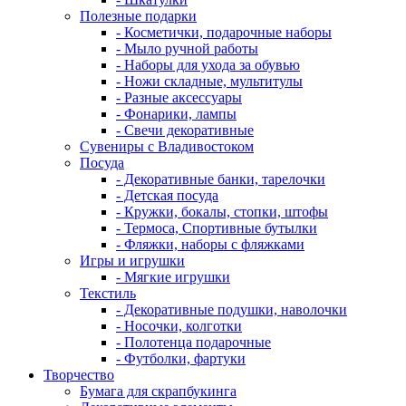
Полезные подарки
- Косметички, подарочные наборы
- Мыло ручной работы
- Наборы для ухода за обувью
- Ножи складные, мультитулы
- Разные аксессуары
- Фонарики, лампы
- Свечи декоративные
Сувениры с Владивостоком
Посуда
- Декоративные банки, тарелочки
- Детская посуда
- Кружки, бокалы, стопки, штофы
- Термоса, Спортивные бутылки
- Фляжки, наборы с фляжками
Игры и игрушки
- Мягкие игрушки
Текстиль
- Декоративные подушки, наволочки
- Носочки, колготки
- Полотенца подарочные
- Футболки, фартуки
Творчество
Бумага для скрапбукинга