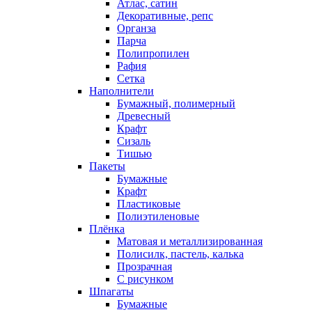
Атлас, сатин
Декоративные, репс
Органза
Парча
Полипропилен
Рафия
Сетка
Наполнители
Бумажный, полимерный
Древесный
Крафт
Сизаль
Тишью
Пакеты
Бумажные
Крафт
Пластиковые
Полиэтиленовые
Плёнка
Матовая и металлизированная
Полисилк, пастель, калька
Прозрачная
С рисунком
Шпагаты
Бумажные