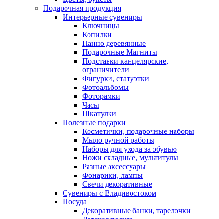
Подарочная продукция
Интерьерные сувениры
Ключницы
Копилки
Панно деревянные
Подарочные Магниты
Подставки канцелярские,
ограничители
Фигурки, статуэтки
Фотоальбомы
Фоторамки
Часы
Шкатулки
Полезные подарки
Косметички, подарочные наборы
Мыло ручной работы
Наборы для ухода за обувью
Ножи складные, мультитулы
Разные аксессуары
Фонарики, лампы
Свечи декоративные
Сувениры с Владивостоком
Посуда
Декоративные банки, тарелочки