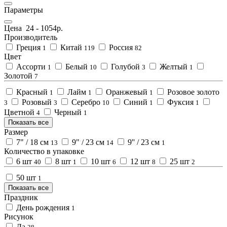
Параметры
Цена
24
-
1054
р.
Производитель
Греция
Китай
Россия
1
119
82
Цвет
Ассорти
Белый
Голубой
Желтый
1
10
3
1
Золотой
7
Красный
Лайм
Оранжевый
Розовое золото
1
1
1
Розовый
Серебро
Синий
Фуксия
3
3
10
1
1
Цветной
Черный
4
1
Показать все
Размер
7" / 18 см
9" / 23 см
9'' / 23 см
13
14
1
Количество в упаковке
6 шт
8 шт
10 шт
12 шт
25 шт
40
1
6
8
2
50 шт
1
Показать все
Праздник
День рождения
1
Рисунок
Да