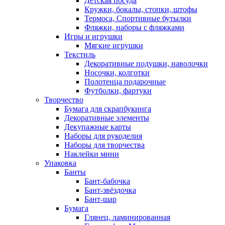
Детская посуда
Кружки, бокалы, стопки, штофы
Термоса, Спортивные бутылки
Фляжки, наборы с фляжками
Игры и игрушки
Мягкие игрушки
Текстиль
Декоративные подушки, наволочки
Носочки, колготки
Полотенца подарочные
Футболки, фартуки
Творчество
Бумага для скрапбукинга
Декоративные элементы
Декупажные карты
Наборы для рукоделия
Наборы для творчества
Наклейки мини
Упаковка
Банты
Бант-бабочка
Бант-звёздочка
Бант-шар
Бумага
Глянец, ламинированная