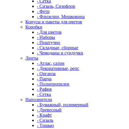
- Сетка
- Сизаль, Сизофлор
- Фетр
- Флизелин, Мешковина
Конусы и пакеты для цветов
Коробки
- Для цветов
- Наборы
- Поштучно
- Складные, сборные
- Чемоданы и сундучки
Ленты
- Атлас, сатин
- Декоративные, репс
- Органза
- Парча
- Полипропилен
- Рафия
- Сетка
Наполнители
- Бумажный, полимерный
- Древесный
- Крафт
- Сизаль
- Тишью