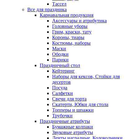
Тассел
Все для праздника
Карнавальная продукция
Аксессуары и атрибутика
Головные уборы
Грим, краски, тату
Короны, тиары
Костюмы, наборы
Маски
Ободки
Парики
Праздничный стол
Кейтеринг
Наборы для кексов, Стойки для
десертов
Посуда
Салфетки
Свечи для торта
Скатерти, Юбки для стола
Топперы и шпажки
Трубочки
Праздничные атрибуты
Бумажные колпаки
Звуковые атрибуты
Ленты наградные, Колокольчики