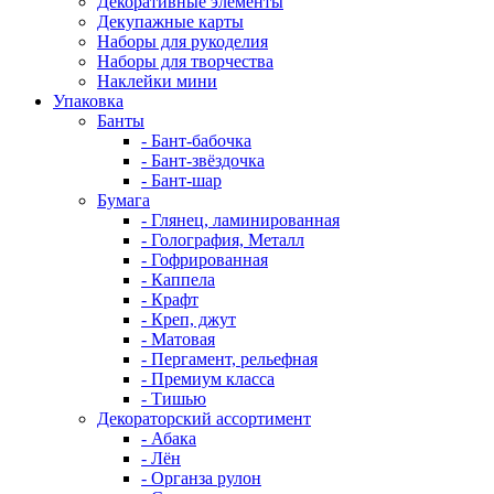
Декоративные элементы
Декупажные карты
Наборы для рукоделия
Наборы для творчества
Наклейки мини
Упаковка
Банты
- Бант-бабочка
- Бант-звёздочка
- Бант-шар
Бумага
- Глянец, ламинированная
- Голография, Металл
- Гофрированная
- Каппела
- Крафт
- Креп, джут
- Матовая
- Пергамент, рельефная
- Премиум класса
- Тишью
Декораторский ассортимент
- Абака
- Лён
- Органза рулон