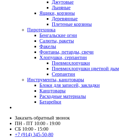
Джутовые
Льняные
Ящики, корзины
Деревянные
Плетеные корзины
Пиротехника
Бенгальские огни
Салюты, ракеты
Факелы
Фонтаны, петарды, свечи
Хлопушки, серпантин
Пневмохлопушки
Пневмохлопушки цветной дым
Серпантин
Инструменты, канцтовары
Блоки для записей, закладки
Канцтовары
Расходные материалы
Батарейки
Заказать обратный звонок
ПН - ПТ 10:00 - 19:00
СБ 10:00 - 15:00
+7 (914) 345-50-80