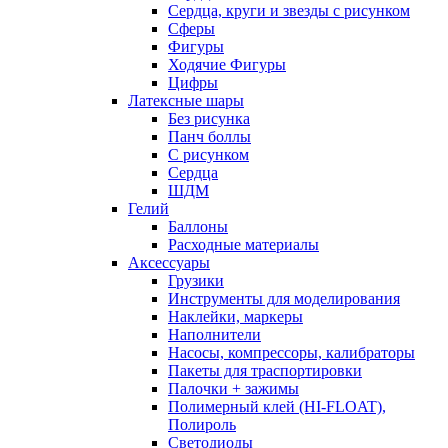
Сердца, круги и звезды с рисунком
Сферы
Фигуры
Ходячие Фигуры
Цифры
Латексные шары
Без рисунка
Панч боллы
С рисунком
Сердца
ШДМ
Гелий
Баллоны
Расходные материалы
Аксессуары
Грузики
Инструменты для моделирования
Наклейки, маркеры
Наполнители
Насосы, компрессоры, калибраторы
Пакеты для траспортировки
Палочки + зажимы
Полимерный клей (HI-FLOAT),
Полироль
Светодиоды