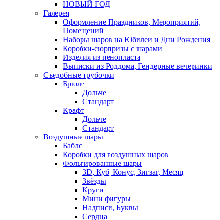
НОВЫЙ ГОД
Галерея
Оформление Праздников, Мероприятий,
Помещений
Наборы шаров на Юбилеи и Дни Рождения
Коробки-сюрпризы с шарами
Изделия из пенопласта
Выписки из Роддома, Гендерные вечеринки
Съедобные трубочки
Брюле
Дольче
Стандарт
Крафт
Дольче
Стандарт
Воздушные шары
Баблс
Коробки для воздушных шаров
Фольгированные шары
3D, Куб, Конус, Зигзаг, Месяц
Звёзды
Круги
Мини фигуры
Надписи, Буквы
Сердца