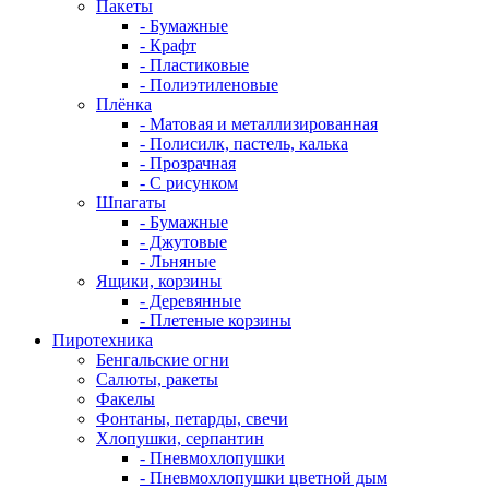
Пакеты
- Бумажные
- Крафт
- Пластиковые
- Полиэтиленовые
Плёнка
- Матовая и металлизированная
- Полисилк, пастель, калька
- Прозрачная
- С рисунком
Шпагаты
- Бумажные
- Джутовые
- Льняные
Ящики, корзины
- Деревянные
- Плетеные корзины
Пиротехника
Бенгальские огни
Салюты, ракеты
Факелы
Фонтаны, петарды, свечи
Хлопушки, серпантин
- Пневмохлопушки
- Пневмохлопушки цветной дым