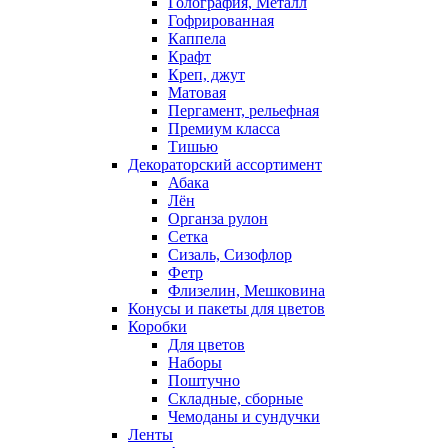
Голография, Металл
Гофрированная
Каппела
Крафт
Креп, джут
Матовая
Пергамент, рельефная
Премиум класса
Тишью
Декораторский ассортимент
Абака
Лён
Органза рулон
Сетка
Сизаль, Сизофлор
Фетр
Флизелин, Мешковина
Конусы и пакеты для цветов
Коробки
Для цветов
Наборы
Поштучно
Складные, сборные
Чемоданы и сундучки
Ленты