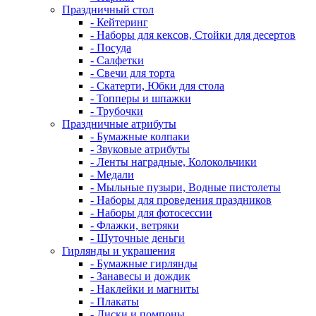
Праздничный стол
- Кейтеринг
- Наборы для кексов, Стойки для десертов
- Посуда
- Салфетки
- Свечи для торта
- Скатерти, Юбки для стола
- Топперы и шпажки
- Трубочки
Праздничные атрибуты
- Бумажные колпаки
- Звуковые атрибуты
- Ленты наградные, Колокольчики
- Медали
- Мыльные пузыри, Водные пистолеты
- Наборы для проведения праздников
- Наборы для фотосессии
- Флажки, ветряки
- Шуточные деньги
Гирлянды и украшения
- Бумажные гирлянды
- Занавесы и дождик
- Наклейки и магниты
- Плакаты
- Диски и помпоны