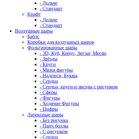
- Дольче
- Стандарт
Крафт
- Дольче
- Стандарт
Воздушные шары
Баблс
Коробки для воздушных шаров
Фольгированные шары
- 3D, Куб, Конус, Зигзаг, Месяц
- Звёзды
- Круги
- Мини фигуры
- Надписи, Буквы
- Сердца
- Сердца, круги и звезды с рисунком
- Сферы
- Фигуры
- Ходячие Фигуры
- Цифры
Латексные шары
- Без рисунка
- Панч боллы
- С рисунком
- Сердца