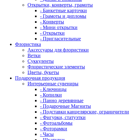
Открытки, конверты, грамоты
- Банкетные карточки
- Грамоты и дипломы
- Конверты
- Мини открытки
- Открытки
- Пригласительные
Флористика
Аксессуары для флористики
Ветки
Суккуленты
Флористические элементы
Цветы, букеты
Подарочная продукция
Интерьерные сувениры
- Ключницы
- Копилки
- Панно деревянные
- Подарочные Магниты
- Подставки канцелярские, ограничители
- Фигурки, статуэтки
- Фотоальбомы
- Фоторамки
- Часы
- Шкатулки