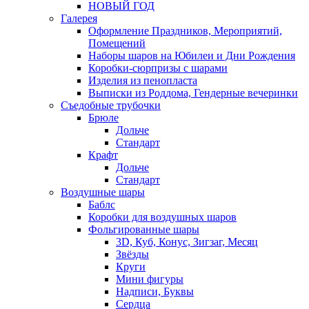
НОВЫЙ ГОД
Галерея
Оформление Праздников, Мероприятий,
Помещений
Наборы шаров на Юбилеи и Дни Рождения
Коробки-сюрпризы с шарами
Изделия из пенопласта
Выписки из Роддома, Гендерные вечеринки
Съедобные трубочки
Брюле
Дольче
Стандарт
Крафт
Дольче
Стандарт
Воздушные шары
Баблс
Коробки для воздушных шаров
Фольгированные шары
3D, Куб, Конус, Зигзаг, Месяц
Звёзды
Круги
Мини фигуры
Надписи, Буквы
Сердца