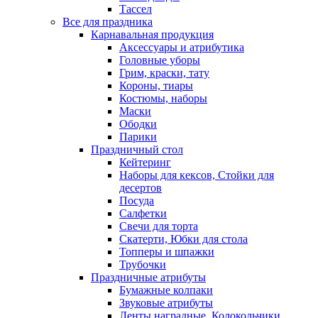
Тассел
Все для праздника
Карнавальная продукция
Аксессуары и атрибутика
Головные уборы
Грим, краски, тату
Короны, тиары
Костюмы, наборы
Маски
Ободки
Парики
Праздничный стол
Кейтеринг
Наборы для кексов, Стойки для
десертов
Посуда
Салфетки
Свечи для торта
Скатерти, Юбки для стола
Топперы и шпажки
Трубочки
Праздничные атрибуты
Бумажные колпаки
Звуковые атрибуты
Ленты наградные, Колокольчики