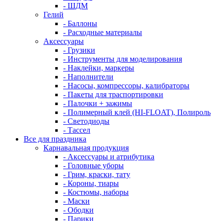
- ШДМ
Гелий
- Баллоны
- Расходные материалы
Аксессуары
- Грузики
- Инструменты для моделирования
- Наклейки, маркеры
- Наполнители
- Насосы, компрессоры, калибраторы
- Пакеты для траспортировки
- Палочки + зажимы
- Полимерный клей (HI-FLOAT), Полироль
- Светодиоды
- Тассел
Все для праздника
Карнавальная продукция
- Аксессуары и атрибутика
- Головные уборы
- Грим, краски, тату
- Короны, тиары
- Костюмы, наборы
- Маски
- Ободки
- Парики