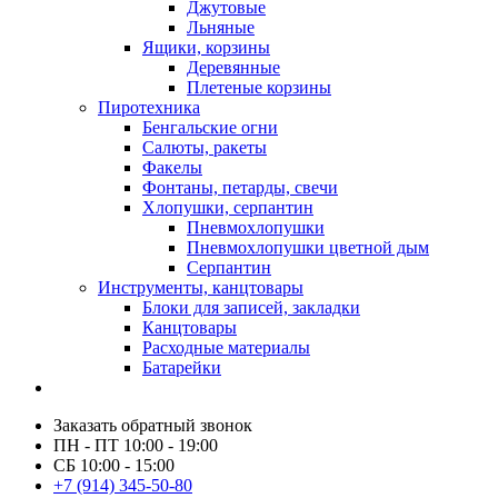
Джутовые
Льняные
Ящики, корзины
Деревянные
Плетеные корзины
Пиротехника
Бенгальские огни
Салюты, ракеты
Факелы
Фонтаны, петарды, свечи
Хлопушки, серпантин
Пневмохлопушки
Пневмохлопушки цветной дым
Серпантин
Инструменты, канцтовары
Блоки для записей, закладки
Канцтовары
Расходные материалы
Батарейки
Заказать обратный звонок
ПН - ПТ 10:00 - 19:00
СБ 10:00 - 15:00
+7 (914) 345-50-80