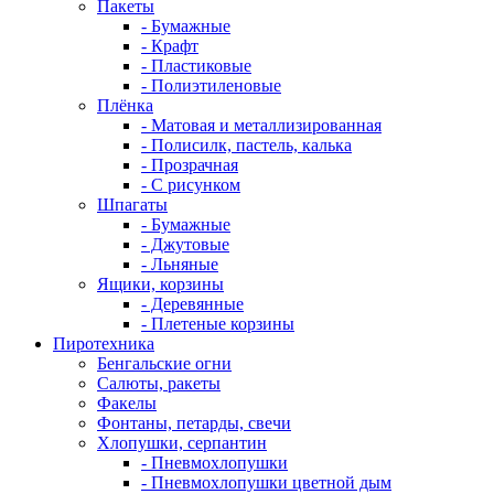
Пакеты
- Бумажные
- Крафт
- Пластиковые
- Полиэтиленовые
Плёнка
- Матовая и металлизированная
- Полисилк, пастель, калька
- Прозрачная
- С рисунком
Шпагаты
- Бумажные
- Джутовые
- Льняные
Ящики, корзины
- Деревянные
- Плетеные корзины
Пиротехника
Бенгальские огни
Салюты, ракеты
Факелы
Фонтаны, петарды, свечи
Хлопушки, серпантин
- Пневмохлопушки
- Пневмохлопушки цветной дым