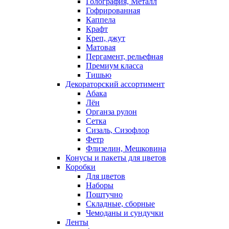
Голография, Металл
Гофрированная
Каппела
Крафт
Креп, джут
Матовая
Пергамент, рельефная
Премиум класса
Тишью
Декораторский ассортимент
Абака
Лён
Органза рулон
Сетка
Сизаль, Сизофлор
Фетр
Флизелин, Мешковина
Конусы и пакеты для цветов
Коробки
Для цветов
Наборы
Поштучно
Складные, сборные
Чемоданы и сундучки
Ленты