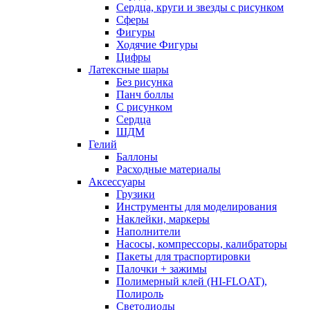
Сердца, круги и звезды с рисунком
Сферы
Фигуры
Ходячие Фигуры
Цифры
Латексные шары
Без рисунка
Панч боллы
С рисунком
Сердца
ШДМ
Гелий
Баллоны
Расходные материалы
Аксессуары
Грузики
Инструменты для моделирования
Наклейки, маркеры
Наполнители
Насосы, компрессоры, калибраторы
Пакеты для траспортировки
Палочки + зажимы
Полимерный клей (HI-FLOAT),
Полироль
Светодиоды