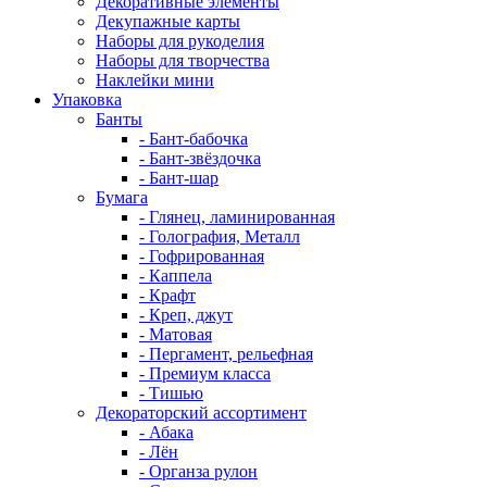
Декоративные элементы
Декупажные карты
Наборы для рукоделия
Наборы для творчества
Наклейки мини
Упаковка
Банты
- Бант-бабочка
- Бант-звёздочка
- Бант-шар
Бумага
- Глянец, ламинированная
- Голография, Металл
- Гофрированная
- Каппела
- Крафт
- Креп, джут
- Матовая
- Пергамент, рельефная
- Премиум класса
- Тишью
Декораторский ассортимент
- Абака
- Лён
- Органза рулон