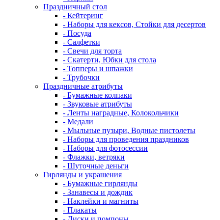
Праздничный стол
- Кейтеринг
- Наборы для кексов, Стойки для десертов
- Посуда
- Салфетки
- Свечи для торта
- Скатерти, Юбки для стола
- Топперы и шпажки
- Трубочки
Праздничные атрибуты
- Бумажные колпаки
- Звуковые атрибуты
- Ленты наградные, Колокольчики
- Медали
- Мыльные пузыри, Водные пистолеты
- Наборы для проведения праздников
- Наборы для фотосессии
- Флажки, ветряки
- Шуточные деньги
Гирлянды и украшения
- Бумажные гирлянды
- Занавесы и дождик
- Наклейки и магниты
- Плакаты
- Диски и помпоны