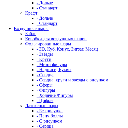
- Дольче
- Стандарт
Крафт
- Дольче
- Стандарт
Воздушные шары
Баблс
Коробки для воздушных шаров
Фольгированные шары
- 3D, Куб, Конус, Зигзаг, Месяц
- Звёзды
- Круги
- Мини фигуры
- Надписи, Буквы
- Сердца
- Сердца, круги и звезды с рисунком
- Сферы
- Фигуры
- Ходячие Фигуры
- Цифры
Латексные шары
- Без рисунка
- Панч боллы
- С рисунком
- Сердца