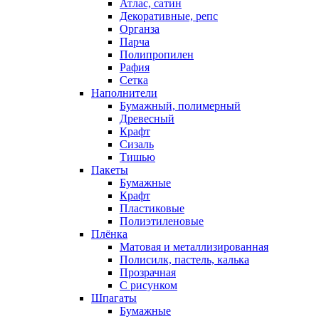
Атлас, сатин
Декоративные, репс
Органза
Парча
Полипропилен
Рафия
Сетка
Наполнители
Бумажный, полимерный
Древесный
Крафт
Сизаль
Тишью
Пакеты
Бумажные
Крафт
Пластиковые
Полиэтиленовые
Плёнка
Матовая и металлизированная
Полисилк, пастель, калька
Прозрачная
С рисунком
Шпагаты
Бумажные