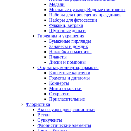
Медали
Мыльные пузыри, Водные пистолеты
Наборы для проведения праздников
Наборы для фотосессии
Флажки, ветряки
Шуточные деньги
Гирлянды и украшения
Бумажные гирлянды
Занавесы и дождик
Наклейки и магниты
Плакаты
Диски и помпоны
Открытки, конверты, грамоты
Банкетные карточки
Грамоты и дипломы
Конверты
Мини открытки
Открытки
Пригласительные
Флористика
Аксессуары для флористики
Ветки
Суккуленты
Флористические элементы
Цветы, букеты