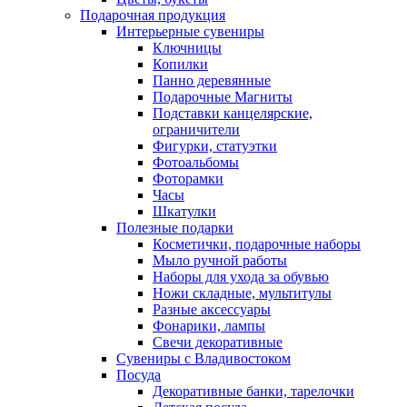
Подарочная продукция
Интерьерные сувениры
Ключницы
Копилки
Панно деревянные
Подарочные Магниты
Подставки канцелярские,
ограничители
Фигурки, статуэтки
Фотоальбомы
Фоторамки
Часы
Шкатулки
Полезные подарки
Косметички, подарочные наборы
Мыло ручной работы
Наборы для ухода за обувью
Ножи складные, мультитулы
Разные аксессуары
Фонарики, лампы
Свечи декоративные
Сувениры с Владивостоком
Посуда
Декоративные банки, тарелочки