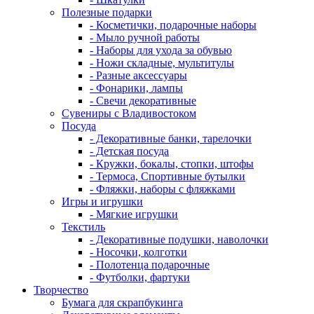
Полезные подарки
- Косметички, подарочные наборы
- Мыло ручной работы
- Наборы для ухода за обувью
- Ножи складные, мультитулы
- Разные аксессуары
- Фонарики, лампы
- Свечи декоративные
Сувениры с Владивостоком
Посуда
- Декоративные банки, тарелочки
- Детская посуда
- Кружки, бокалы, стопки, штофы
- Термоса, Спортивные бутылки
- Фляжки, наборы с фляжками
Игры и игрушки
- Мягкие игрушки
Текстиль
- Декоративные подушки, наволочки
- Носочки, колготки
- Полотенца подарочные
- Футболки, фартуки
Творчество
Бумага для скрапбукинга