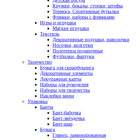
Детская посуда
Кружки, бокалы, стопки, штофы
Термоса, Спортивные бутылки
Фляжки, наборы с фляжками
Игры и игрушки
Мягкие игрушки
Текстиль
Декоративные подушки, наволочки
Носочки, колготки
Полотенца подарочные
Футболки, фартуки
Творчество
Бумага для скрапбукинга
Декоративные элементы
Декупажные карты
Наборы для рукоделия
Наборы для творчества
Наклейки мини
Упаковка
Банты
Бант-бабочка
Бант-звёздочка
Бант-шар
Бумага
Глянец, ламинированная