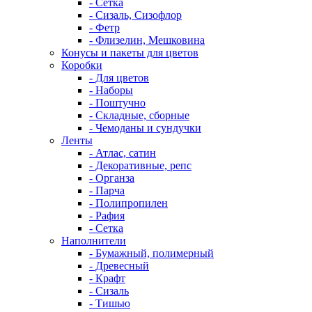
- Сетка
- Сизаль, Сизофлор
- Фетр
- Флизелин, Мешковина
Конусы и пакеты для цветов
Коробки
- Для цветов
- Наборы
- Поштучно
- Складные, сборные
- Чемоданы и сундучки
Ленты
- Атлас, сатин
- Декоративные, репс
- Органза
- Парча
- Полипропилен
- Рафия
- Сетка
Наполнители
- Бумажный, полимерный
- Древесный
- Крафт
- Сизаль
- Тишью