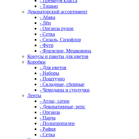
- Премиум класса
- Тишью
Декораторский ассортимент
- Абака
- Лён
- Органза рулон
- Сетка
- Сизаль, Сизофлор
- Фетр
- Флизелин, Мешковина
Конусы и пакеты для цветов
Коробки
- Для цветов
- Наборы
- Поштучно
- Складные, сборные
- Чемоданы и сундучки
Ленты
- Атлас, сатин
- Декоративные, репс
- Органза
- Парча
- Полипропилен
- Рафия
- Сетка