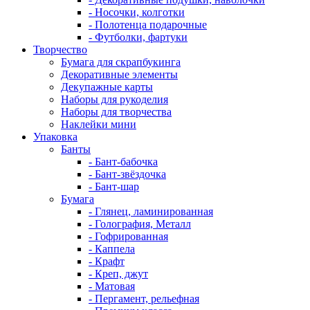
- Носочки, колготки
- Полотенца подарочные
- Футболки, фартуки
Творчество
Бумага для скрапбукинга
Декоративные элементы
Декупажные карты
Наборы для рукоделия
Наборы для творчества
Наклейки мини
Упаковка
Банты
- Бант-бабочка
- Бант-звёздочка
- Бант-шар
Бумага
- Глянец, ламинированная
- Голография, Металл
- Гофрированная
- Каппела
- Крафт
- Креп, джут
- Матовая
- Пергамент, рельефная