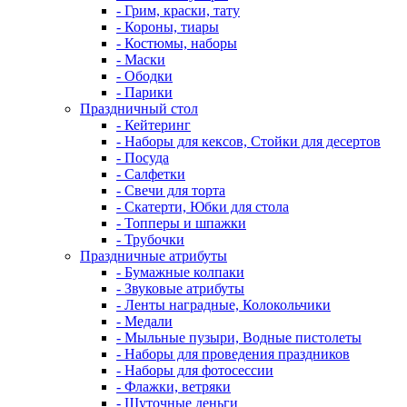
- Грим, краски, тату
- Короны, тиары
- Костюмы, наборы
- Маски
- Ободки
- Парики
Праздничный стол
- Кейтеринг
- Наборы для кексов, Стойки для десертов
- Посуда
- Салфетки
- Свечи для торта
- Скатерти, Юбки для стола
- Топперы и шпажки
- Трубочки
Праздничные атрибуты
- Бумажные колпаки
- Звуковые атрибуты
- Ленты наградные, Колокольчики
- Медали
- Мыльные пузыри, Водные пистолеты
- Наборы для проведения праздников
- Наборы для фотосессии
- Флажки, ветряки
- Шуточные деньги