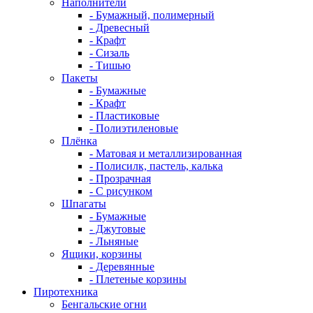
Наполнители
- Бумажный, полимерный
- Древесный
- Крафт
- Сизаль
- Тишью
Пакеты
- Бумажные
- Крафт
- Пластиковые
- Полиэтиленовые
Плёнка
- Матовая и металлизированная
- Полисилк, пастель, калька
- Прозрачная
- С рисунком
Шпагаты
- Бумажные
- Джутовые
- Льняные
Ящики, корзины
- Деревянные
- Плетеные корзины
Пиротехника
Бенгальские огни