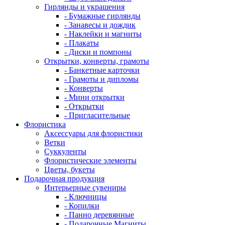
Гирлянды и украшения
- Бумажные гирлянды
- Занавесы и дождик
- Наклейки и магниты
- Плакаты
- Диски и помпоны
Открытки, конверты, грамоты
- Банкетные карточки
- Грамоты и дипломы
- Конверты
- Мини открытки
- Открытки
- Пригласительные
Флористика
Аксессуары для флористики
Ветки
Суккуленты
Флористические элементы
Цветы, букеты
Подарочная продукция
Интерьерные сувениры
- Ключницы
- Копилки
- Панно деревянные
- Подарочные Магниты