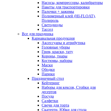
Насосы, компрессоры, калибраторы
Пакеты для траспортировки
Палочки + зажимы
Полимерный клей (HI-FLOAT),
Полироль
Светодиоды
Тассел
Все для праздника
Карнавальная продукция
Аксессуары и атрибутика
Головные уборы
Грим, краски, тату
Короны, тиары
Костюмы, наборы
Маски
Ободки
Парики
Праздничный стол
Кейтеринг
Наборы для кексов, Стойки для
десертов
Посуда
Салфетки
Свечи для торта
Скатерти, Юбки для стола