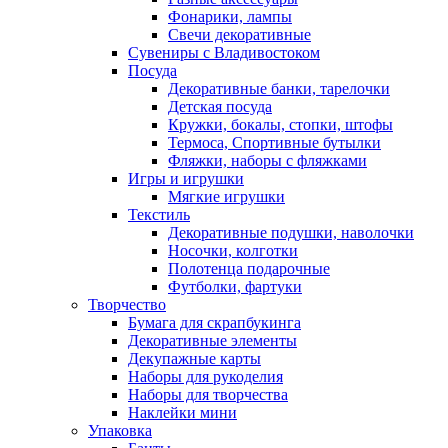
Фонарики, лампы
Свечи декоративные
Сувениры с Владивостоком
Посуда
Декоративные банки, тарелочки
Детская посуда
Кружки, бокалы, стопки, штофы
Термоса, Спортивные бутылки
Фляжки, наборы с фляжками
Игры и игрушки
Мягкие игрушки
Текстиль
Декоративные подушки, наволочки
Носочки, колготки
Полотенца подарочные
Футболки, фартуки
Творчество
Бумага для скрапбукинга
Декоративные элементы
Декупажные карты
Наборы для рукоделия
Наборы для творчества
Наклейки мини
Упаковка