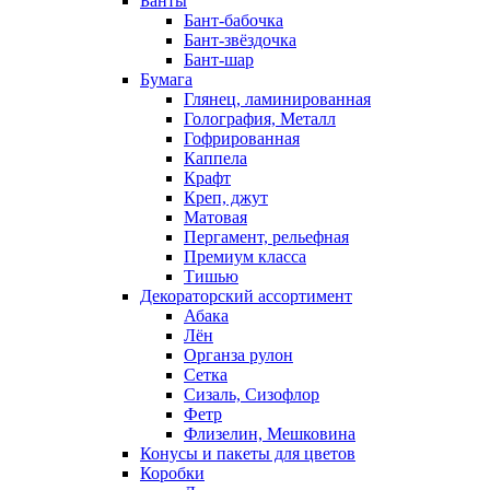
Банты
Бант-бабочка
Бант-звёздочка
Бант-шар
Бумага
Глянец, ламинированная
Голография, Металл
Гофрированная
Каппела
Крафт
Креп, джут
Матовая
Пергамент, рельефная
Премиум класса
Тишью
Декораторский ассортимент
Абака
Лён
Органза рулон
Сетка
Сизаль, Сизофлор
Фетр
Флизелин, Мешковина
Конусы и пакеты для цветов
Коробки