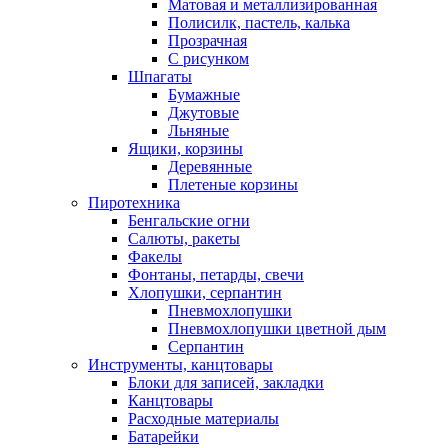
Матовая и металлизированная
Полисилк, пастель, калька
Прозрачная
С рисунком
Шпагаты
Бумажные
Джутовые
Льняные
Ящики, корзины
Деревянные
Плетеные корзины
Пиротехника
Бенгальские огни
Салюты, ракеты
Факелы
Фонтаны, петарды, свечи
Хлопушки, серпантин
Пневмохлопушки
Пневмохлопушки цветной дым
Серпантин
Инструменты, канцтовары
Блоки для записей, закладки
Канцтовары
Расходные материалы
Батарейки