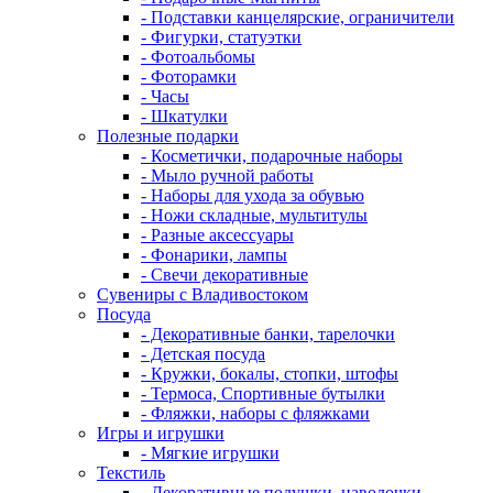
- Подставки канцелярские, ограничители
- Фигурки, статуэтки
- Фотоальбомы
- Фоторамки
- Часы
- Шкатулки
Полезные подарки
- Косметички, подарочные наборы
- Мыло ручной работы
- Наборы для ухода за обувью
- Ножи складные, мультитулы
- Разные аксессуары
- Фонарики, лампы
- Свечи декоративные
Сувениры с Владивостоком
Посуда
- Декоративные банки, тарелочки
- Детская посуда
- Кружки, бокалы, стопки, штофы
- Термоса, Спортивные бутылки
- Фляжки, наборы с фляжками
Игры и игрушки
- Мягкие игрушки
Текстиль
- Декоративные подушки, наволочки