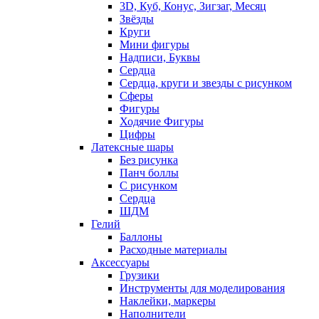
3D, Куб, Конус, Зигзаг, Месяц
Звёзды
Круги
Мини фигуры
Надписи, Буквы
Сердца
Сердца, круги и звезды с рисунком
Сферы
Фигуры
Ходячие Фигуры
Цифры
Латексные шары
Без рисунка
Панч боллы
С рисунком
Сердца
ШДМ
Гелий
Баллоны
Расходные материалы
Аксессуары
Грузики
Инструменты для моделирования
Наклейки, маркеры
Наполнители