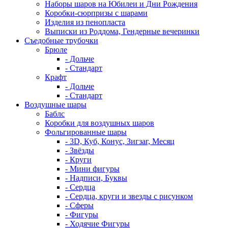
Наборы шаров на Юбилеи и Дни Рождения
Коробки-сюрпризы с шарами
Изделия из пенопласта
Выписки из Роддома, Гендерные вечеринки
Съедобные трубочки
Брюле
- Дольче
- Стандарт
Крафт
- Дольче
- Стандарт
Воздушные шары
Баблс
Коробки для воздушных шаров
Фольгированные шары
- 3D, Куб, Конус, Зигзаг, Месяц
- Звёзды
- Круги
- Мини фигуры
- Надписи, Буквы
- Сердца
- Сердца, круги и звезды с рисунком
- Сферы
- Фигуры
- Ходячие Фигуры