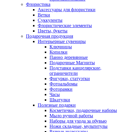
Флористика
Аксессуары для флористики
Ветки
Суккуленты
Флористические элементы
Цветы, букеты
Подарочная продукция
Интерьерные сувениры
Ключницы
Копилки
Панно деревянные
Подарочные Магниты
Подставки канцелярские,
ограничители
Фигурки, статуэтки
Фотоальбомы
Фоторамки
Часы
Шкатулки
Полезные подарки
Косметички, подарочные наборы
Мыло ручной работы
Наборы для ухода за обувью
Ножи складные, мультитулы
Разные аксессуары