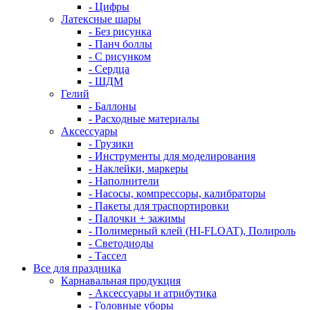
- Цифры
Латексные шары
- Без рисунка
- Панч боллы
- С рисунком
- Сердца
- ШДМ
Гелий
- Баллоны
- Расходные материалы
Аксессуары
- Грузики
- Инструменты для моделирования
- Наклейки, маркеры
- Наполнители
- Насосы, компрессоры, калибраторы
- Пакеты для траспортировки
- Палочки + зажимы
- Полимерный клей (HI-FLOAT), Полироль
- Светодиоды
- Тассел
Все для праздника
Карнавальная продукция
- Аксессуары и атрибутика
- Головные уборы