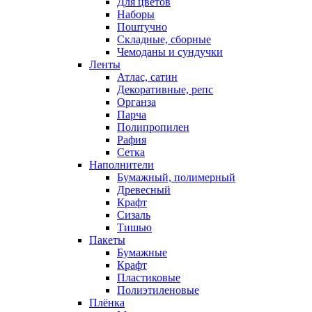
Для цветов
Наборы
Поштучно
Складные, сборные
Чемоданы и сундучки
Ленты
Атлас, сатин
Декоративные, репс
Органза
Парча
Полипропилен
Рафия
Сетка
Наполнители
Бумажный, полимерный
Древесный
Крафт
Сизаль
Тишью
Пакеты
Бумажные
Крафт
Пластиковые
Полиэтиленовые
Плёнка