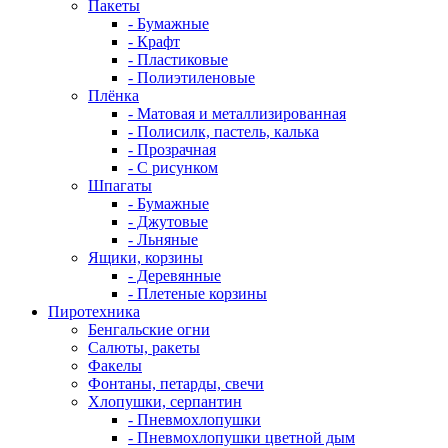
Пакеты
- Бумажные
- Крафт
- Пластиковые
- Полиэтиленовые
Плёнка
- Матовая и металлизированная
- Полисилк, пастель, калька
- Прозрачная
- С рисунком
Шпагаты
- Бумажные
- Джутовые
- Льняные
Ящики, корзины
- Деревянные
- Плетеные корзины
Пиротехника
Бенгальские огни
Салюты, ракеты
Факелы
Фонтаны, петарды, свечи
Хлопушки, серпантин
- Пневмохлопушки
- Пневмохлопушки цветной дым