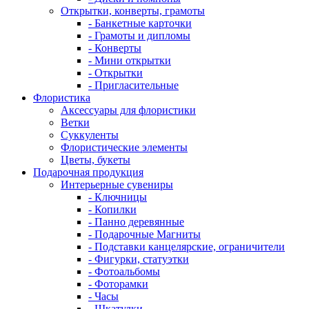
Открытки, конверты, грамоты
- Банкетные карточки
- Грамоты и дипломы
- Конверты
- Мини открытки
- Открытки
- Пригласительные
Флористика
Аксессуары для флористики
Ветки
Суккуленты
Флористические элементы
Цветы, букеты
Подарочная продукция
Интерьерные сувениры
- Ключницы
- Копилки
- Панно деревянные
- Подарочные Магниты
- Подставки канцелярские, ограничители
- Фигурки, статуэтки
- Фотоальбомы
- Фоторамки
- Часы
- Шкатулки