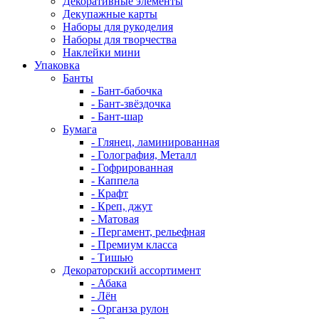
Декоративные элементы
Декупажные карты
Наборы для рукоделия
Наборы для творчества
Наклейки мини
Упаковка
Банты
- Бант-бабочка
- Бант-звёздочка
- Бант-шар
Бумага
- Глянец, ламинированная
- Голография, Металл
- Гофрированная
- Каппела
- Крафт
- Креп, джут
- Матовая
- Пергамент, рельефная
- Премиум класса
- Тишью
Декораторский ассортимент
- Абака
- Лён
- Органза рулон