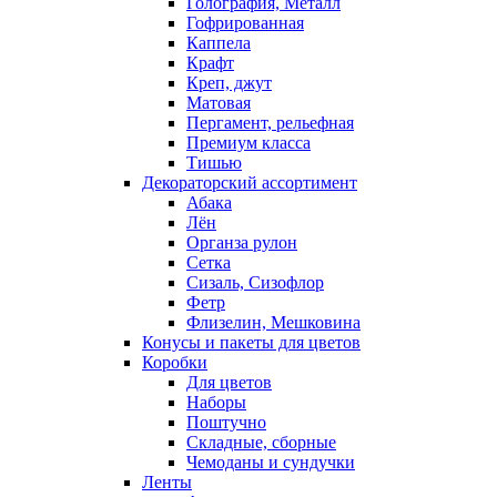
Голография, Металл
Гофрированная
Каппела
Крафт
Креп, джут
Матовая
Пергамент, рельефная
Премиум класса
Тишью
Декораторский ассортимент
Абака
Лён
Органза рулон
Сетка
Сизаль, Сизофлор
Фетр
Флизелин, Мешковина
Конусы и пакеты для цветов
Коробки
Для цветов
Наборы
Поштучно
Складные, сборные
Чемоданы и сундучки
Ленты