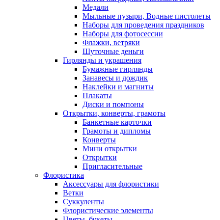
Медали
Мыльные пузыри, Водные пистолеты
Наборы для проведения праздников
Наборы для фотосессии
Флажки, ветряки
Шуточные деньги
Гирлянды и украшения
Бумажные гирлянды
Занавесы и дождик
Наклейки и магниты
Плакаты
Диски и помпоны
Открытки, конверты, грамоты
Банкетные карточки
Грамоты и дипломы
Конверты
Мини открытки
Открытки
Пригласительные
Флористика
Аксессуары для флористики
Ветки
Суккуленты
Флористические элементы
Цветы, букеты