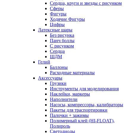
Сердца, круги и звезды с рисунком
Сферы
Фигуры
Ходячие Фигуры
Цифры
Латексные шары
Без рисунка
Панч боллы
С рисунком
Сердца
ШДМ
Гелий
Баллоны
Расходные материалы
Аксессуары
Грузики
Инструменты для моделирования
Наклейки, маркеры
Наполнители
Насосы, компрессоры, калибраторы
Пакеты для траспортировки
Палочки + зажимы
Полимерный клей (HI-FLOAT),
Полироль
Светодиоды