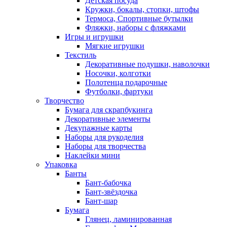
Детская посуда
Кружки, бокалы, стопки, штофы
Термоса, Спортивные бутылки
Фляжки, наборы с фляжками
Игры и игрушки
Мягкие игрушки
Текстиль
Декоративные подушки, наволочки
Носочки, колготки
Полотенца подарочные
Футболки, фартуки
Творчество
Бумага для скрапбукинга
Декоративные элементы
Декупажные карты
Наборы для рукоделия
Наборы для творчества
Наклейки мини
Упаковка
Банты
Бант-бабочка
Бант-звёздочка
Бант-шар
Бумага
Глянец, ламинированная