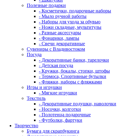
Полезные подарки
- Косметички, подарочные наборы
- Мыло ручной работы
- Наборы для ухода за обувью
- Ножи складные, мультитулы
- Разные аксессуары
- Фонарики, лампы
- Свечи декоративные
Сувениры с Владивостоком
Посуда
- Декоративные банки, тарелочки
- Детская посуда
- Кружки, бокалы, стопки, штофы
- Термоса, Спортивные бутылки
- Фляжки, наборы с фляжками
Игры и игрушки
- Мягкие игрушки
Текстиль
- Декоративные подушки, наволочки
- Носочки, колготки
- Полотенца подарочные
- Футболки, фартуки
Творчество
Бумага для скрапбукинга