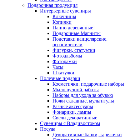
Подарочная продукция
Интерьерные сувениры
Ключницы
Копилки
Панно деревянные
Подарочные Магниты
Подставки канцелярские,
ограничители
Фигурки, статуэтки
Фотоальбомы
Фоторамки
Часы
Шкатулки
Полезные подарки
Косметички, подарочные наборы
Мыло ручной работы
Наборы для ухода за обувью
Ножи складные, мультитулы
Разные аксессуары
Фонарики, лампы
Свечи декоративные
Сувениры с Владивостоком
Посуда
Декоративные банки, тарелочки