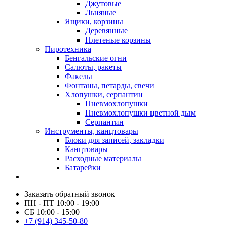
Джутовые
Льняные
Ящики, корзины
Деревянные
Плетеные корзины
Пиротехника
Бенгальские огни
Салюты, ракеты
Факелы
Фонтаны, петарды, свечи
Хлопушки, серпантин
Пневмохлопушки
Пневмохлопушки цветной дым
Серпантин
Инструменты, канцтовары
Блоки для записей, закладки
Канцтовары
Расходные материалы
Батарейки
Заказать обратный звонок
ПН - ПТ 10:00 - 19:00
СБ 10:00 - 15:00
+7 (914) 345-50-80