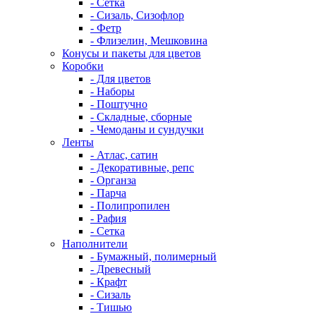
- Сетка
- Сизаль, Сизофлор
- Фетр
- Флизелин, Мешковина
Конусы и пакеты для цветов
Коробки
- Для цветов
- Наборы
- Поштучно
- Складные, сборные
- Чемоданы и сундучки
Ленты
- Атлас, сатин
- Декоративные, репс
- Органза
- Парча
- Полипропилен
- Рафия
- Сетка
Наполнители
- Бумажный, полимерный
- Древесный
- Крафт
- Сизаль
- Тишью