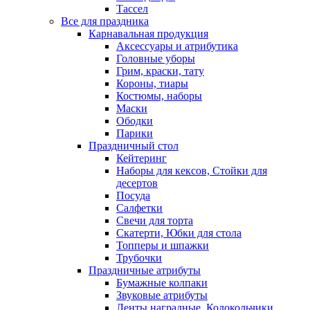
Тассел
Все для праздника
Карнавальная продукция
Аксессуары и атрибутика
Головные уборы
Грим, краски, тату
Короны, тиары
Костюмы, наборы
Маски
Ободки
Парики
Праздничный стол
Кейтеринг
Наборы для кексов, Стойки для
десертов
Посуда
Салфетки
Свечи для торта
Скатерти, Юбки для стола
Топперы и шпажки
Трубочки
Праздничные атрибуты
Бумажные колпаки
Звуковые атрибуты
Ленты наградные, Колокольчики