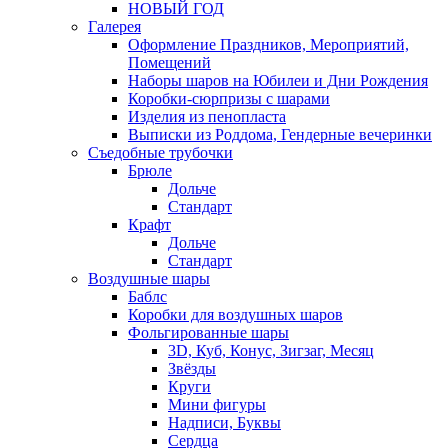
НОВЫЙ ГОД
Галерея
Оформление Праздников, Мероприятий,
Помещений
Наборы шаров на Юбилеи и Дни Рождения
Коробки-сюрпризы с шарами
Изделия из пенопласта
Выписки из Роддома, Гендерные вечеринки
Съедобные трубочки
Брюле
Дольче
Стандарт
Крафт
Дольче
Стандарт
Воздушные шары
Баблс
Коробки для воздушных шаров
Фольгированные шары
3D, Куб, Конус, Зигзаг, Месяц
Звёзды
Круги
Мини фигуры
Надписи, Буквы
Сердца