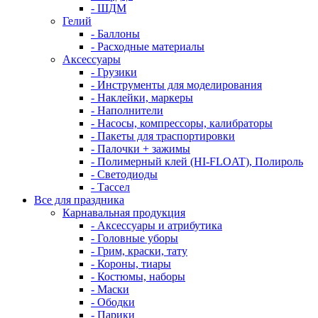
- ШДМ
Гелий
- Баллоны
- Расходные материалы
Аксессуары
- Грузики
- Инструменты для моделирования
- Наклейки, маркеры
- Наполнители
- Насосы, компрессоры, калибраторы
- Пакеты для траспортировки
- Палочки + зажимы
- Полимерный клей (HI-FLOAT), Полироль
- Светодиоды
- Тассел
Все для праздника
Карнавальная продукция
- Аксессуары и атрибутика
- Головные уборы
- Грим, краски, тату
- Короны, тиары
- Костюмы, наборы
- Маски
- Ободки
- Парики