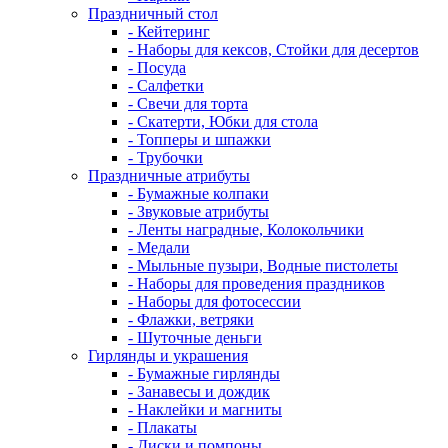
Праздничный стол
- Кейтеринг
- Наборы для кексов, Стойки для десертов
- Посуда
- Салфетки
- Свечи для торта
- Скатерти, Юбки для стола
- Топперы и шпажки
- Трубочки
Праздничные атрибуты
- Бумажные колпаки
- Звуковые атрибуты
- Ленты наградные, Колокольчики
- Медали
- Мыльные пузыри, Водные пистолеты
- Наборы для проведения праздников
- Наборы для фотосессии
- Флажки, ветряки
- Шуточные деньги
Гирлянды и украшения
- Бумажные гирлянды
- Занавесы и дождик
- Наклейки и магниты
- Плакаты
- Диски и помпоны