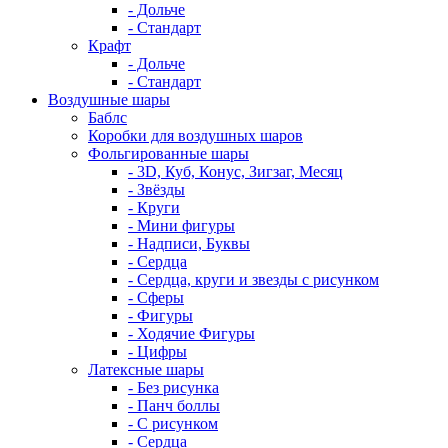
- Дольче
- Стандарт
Крафт
- Дольче
- Стандарт
Воздушные шары
Баблс
Коробки для воздушных шаров
Фольгированные шары
- 3D, Куб, Конус, Зигзаг, Месяц
- Звёзды
- Круги
- Мини фигуры
- Надписи, Буквы
- Сердца
- Сердца, круги и звезды с рисунком
- Сферы
- Фигуры
- Ходячие Фигуры
- Цифры
Латексные шары
- Без рисунка
- Панч боллы
- С рисунком
- Сердца