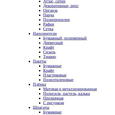
Атлас, сатин
Декоративные, репс
Органза
Парча
Полипропилен
Рафия
Сетка
Наполнители
Бумажный, полимерный
Древесный
Крафт
Сизаль
Тишью
Пакеты
Бумажные
Крафт
Пластиковые
Полиэтиленовые
Плёнка
Матовая и металлизированная
Полисилк, пастель, калька
Прозрачная
С рисунком
Шпагаты
Бумажные