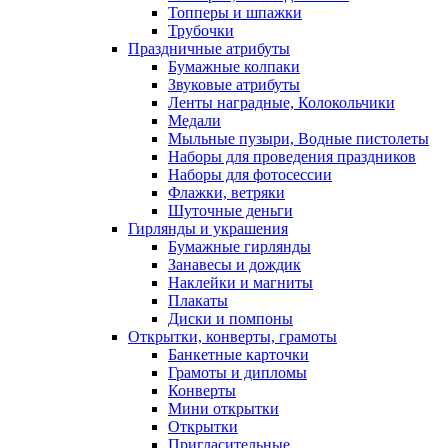
Топперы и шпажки
Трубочки
Праздничные атрибуты
Бумажные колпаки
Звуковые атрибуты
Ленты наградные, Колокольчики
Медали
Мыльные пузыри, Водные пистолеты
Наборы для проведения праздников
Наборы для фотосессии
Флажки, ветряки
Шуточные деньги
Гирлянды и украшения
Бумажные гирлянды
Занавесы и дождик
Наклейки и магниты
Плакаты
Диски и помпоны
Открытки, конверты, грамоты
Банкетные карточки
Грамоты и дипломы
Конверты
Мини открытки
Открытки
Пригласительные