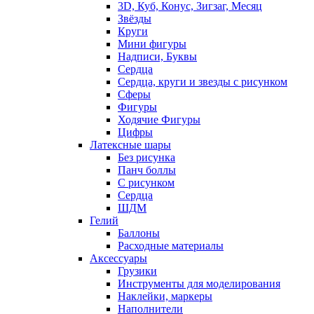
3D, Куб, Конус, Зигзаг, Месяц
Звёзды
Круги
Мини фигуры
Надписи, Буквы
Сердца
Сердца, круги и звезды с рисунком
Сферы
Фигуры
Ходячие Фигуры
Цифры
Латексные шары
Без рисунка
Панч боллы
С рисунком
Сердца
ШДМ
Гелий
Баллоны
Расходные материалы
Аксессуары
Грузики
Инструменты для моделирования
Наклейки, маркеры
Наполнители