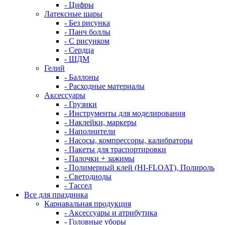
- Цифры
Латексные шары
- Без рисунка
- Панч боллы
- С рисунком
- Сердца
- ШДМ
Гелий
- Баллоны
- Расходные материалы
Аксессуары
- Грузики
- Инструменты для моделирования
- Наклейки, маркеры
- Наполнители
- Насосы, компрессоры, калибраторы
- Пакеты для траспортировки
- Палочки + зажимы
- Полимерный клей (HI-FLOAT), Полироль
- Светодиоды
- Тассел
Все для праздника
Карнавальная продукция
- Аксессуары и атрибутика
- Головные уборы