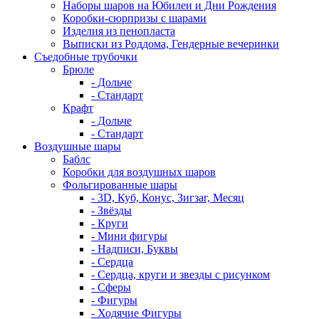
Наборы шаров на Юбилеи и Дни Рождения
Коробки-сюрпризы с шарами
Изделия из пенопласта
Выписки из Роддома, Гендерные вечеринки
Съедобные трубочки
Брюле
- Дольче
- Стандарт
Крафт
- Дольче
- Стандарт
Воздушные шары
Баблс
Коробки для воздушных шаров
Фольгированные шары
- 3D, Куб, Конус, Зигзаг, Месяц
- Звёзды
- Круги
- Мини фигуры
- Надписи, Буквы
- Сердца
- Сердца, круги и звезды с рисунком
- Сферы
- Фигуры
- Ходячие Фигуры