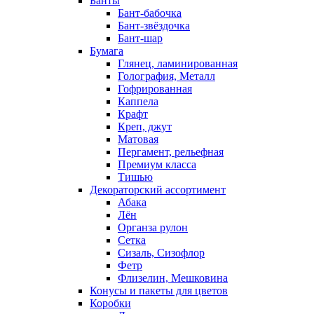
Банты
Бант-бабочка
Бант-звёздочка
Бант-шар
Бумага
Глянец, ламинированная
Голография, Металл
Гофрированная
Каппела
Крафт
Креп, джут
Матовая
Пергамент, рельефная
Премиум класса
Тишью
Декораторский ассортимент
Абака
Лён
Органза рулон
Сетка
Сизаль, Сизофлор
Фетр
Флизелин, Мешковина
Конусы и пакеты для цветов
Коробки