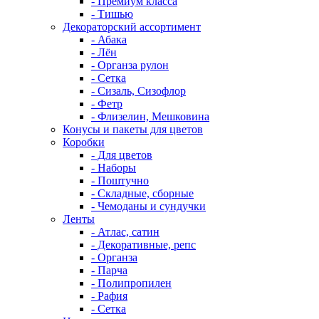
- Премиум класса
- Тишью
Декораторский ассортимент
- Абака
- Лён
- Органза рулон
- Сетка
- Сизаль, Сизофлор
- Фетр
- Флизелин, Мешковина
Конусы и пакеты для цветов
Коробки
- Для цветов
- Наборы
- Поштучно
- Складные, сборные
- Чемоданы и сундучки
Ленты
- Атлас, сатин
- Декоративные, репс
- Органза
- Парча
- Полипропилен
- Рафия
- Сетка