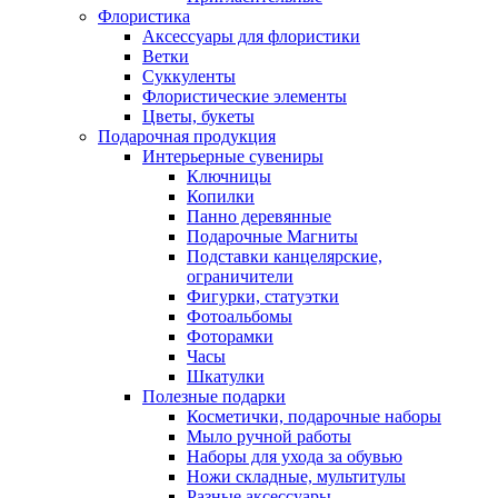
Флористика
Аксессуары для флористики
Ветки
Суккуленты
Флористические элементы
Цветы, букеты
Подарочная продукция
Интерьерные сувениры
Ключницы
Копилки
Панно деревянные
Подарочные Магниты
Подставки канцелярские,
ограничители
Фигурки, статуэтки
Фотоальбомы
Фоторамки
Часы
Шкатулки
Полезные подарки
Косметички, подарочные наборы
Мыло ручной работы
Наборы для ухода за обувью
Ножи складные, мультитулы
Разные аксессуары