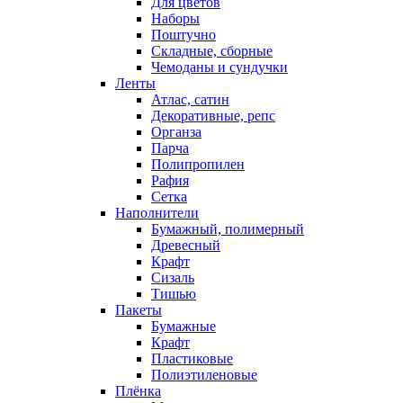
Для цветов
Наборы
Поштучно
Складные, сборные
Чемоданы и сундучки
Ленты
Атлас, сатин
Декоративные, репс
Органза
Парча
Полипропилен
Рафия
Сетка
Наполнители
Бумажный, полимерный
Древесный
Крафт
Сизаль
Тишью
Пакеты
Бумажные
Крафт
Пластиковые
Полиэтиленовые
Плёнка