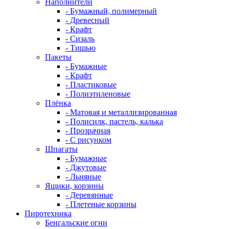
Наполнители
- Бумажный, полимерный
- Древесный
- Крафт
- Сизаль
- Тишью
Пакеты
- Бумажные
- Крафт
- Пластиковые
- Полиэтиленовые
Плёнка
- Матовая и металлизированная
- Полисилк, пастель, калька
- Прозрачная
- С рисунком
Шпагаты
- Бумажные
- Джутовые
- Льняные
Ящики, корзины
- Деревянные
- Плетеные корзины
Пиротехника
Бенгальские огни