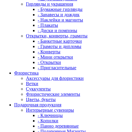
Гирлянды и украшения
- Бумажные гирлянды
- Занавесы и дождик
- Наклейки и магниты
- Плакаты
- Диски и помпоны
Открытки, конверты, грамоты
- Банкетные карточки
- Грамоты и дипломы
- Конверты
- Мини открытки
- Открытки
- Пригласительные
Флористика
Аксессуары для флористики
Ветки
Суккуленты
Флористические элементы
Цветы, букеты
Подарочная продукция
Интерьерные сувениры
- Ключницы
- Копилки
- Панно деревянные
- Подарочные Магниты