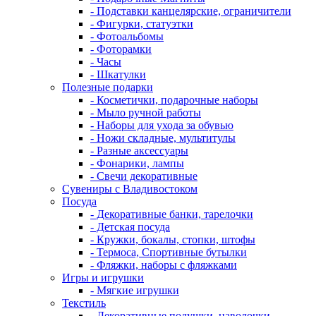
- Подставки канцелярские, ограничители
- Фигурки, статуэтки
- Фотоальбомы
- Фоторамки
- Часы
- Шкатулки
Полезные подарки
- Косметички, подарочные наборы
- Мыло ручной работы
- Наборы для ухода за обувью
- Ножи складные, мультитулы
- Разные аксессуары
- Фонарики, лампы
- Свечи декоративные
Сувениры с Владивостоком
Посуда
- Декоративные банки, тарелочки
- Детская посуда
- Кружки, бокалы, стопки, штофы
- Термоса, Спортивные бутылки
- Фляжки, наборы с фляжками
Игры и игрушки
- Мягкие игрушки
Текстиль
- Декоративные подушки, наволочки