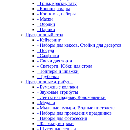
- Грим, краски, тату
- Короны, тиары
- Костюмы, наборы
- Маски
- Ободки
- Парики
Праздничный стол
- Кейтеринг
- Наборы для кексов, Стойки для десертов
- Посуда
- Салфетки
- Свечи для торта
- Скатерти, Юбки для стола
- Топперы и шпажки
- Трубочки
Праздничные атрибуты
- Бумажные колпаки
- Звуковые атрибуты
- Ленты наградные, Колокольчики
- Медали
- Мыльные пузыри, Водные пистолеты
- Наборы для проведения праздников
- Наборы для фотосессии
- Флажки, ветряки
- Шуточные деньги