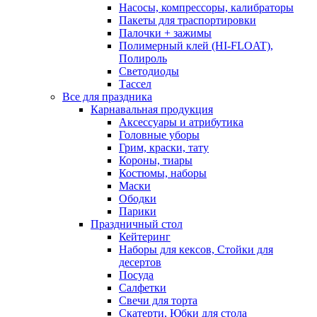
Насосы, компрессоры, калибраторы
Пакеты для траспортировки
Палочки + зажимы
Полимерный клей (HI-FLOAT),
Полироль
Светодиоды
Тассел
Все для праздника
Карнавальная продукция
Аксессуары и атрибутика
Головные уборы
Грим, краски, тату
Короны, тиары
Костюмы, наборы
Маски
Ободки
Парики
Праздничный стол
Кейтеринг
Наборы для кексов, Стойки для
десертов
Посуда
Салфетки
Свечи для торта
Скатерти, Юбки для стола