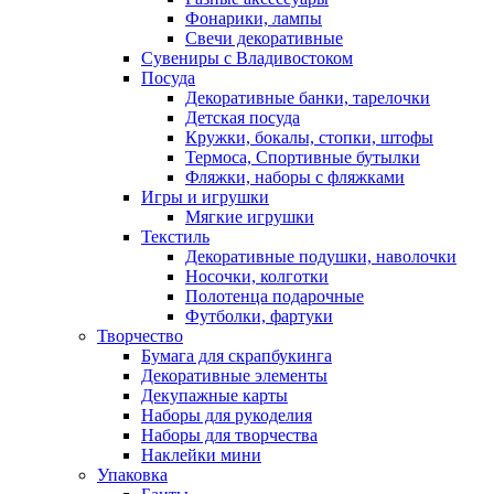
Фонарики, лампы
Свечи декоративные
Сувениры с Владивостоком
Посуда
Декоративные банки, тарелочки
Детская посуда
Кружки, бокалы, стопки, штофы
Термоса, Спортивные бутылки
Фляжки, наборы с фляжками
Игры и игрушки
Мягкие игрушки
Текстиль
Декоративные подушки, наволочки
Носочки, колготки
Полотенца подарочные
Футболки, фартуки
Творчество
Бумага для скрапбукинга
Декоративные элементы
Декупажные карты
Наборы для рукоделия
Наборы для творчества
Наклейки мини
Упаковка