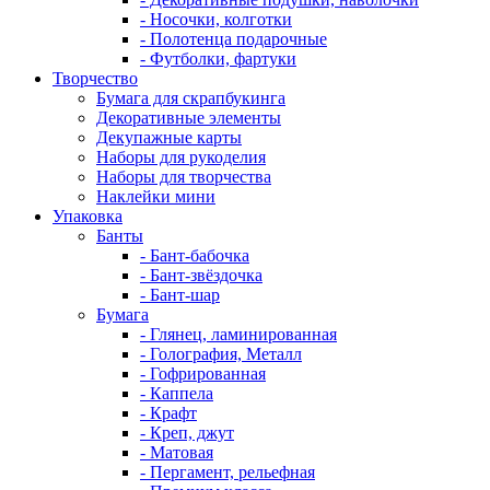
- Носочки, колготки
- Полотенца подарочные
- Футболки, фартуки
Творчество
Бумага для скрапбукинга
Декоративные элементы
Декупажные карты
Наборы для рукоделия
Наборы для творчества
Наклейки мини
Упаковка
Банты
- Бант-бабочка
- Бант-звёздочка
- Бант-шар
Бумага
- Глянец, ламинированная
- Голография, Металл
- Гофрированная
- Каппела
- Крафт
- Креп, джут
- Матовая
- Пергамент, рельефная