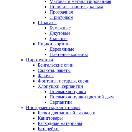
Матовая и металлизированная
Полисилк, пастель, калька
Прозрачная
С рисунком
Шпагаты
Бумажные
Джутовые
Льняные
Ящики, корзины
Деревянные
Плетеные корзины
Пиротехника
Бенгальские огни
Салюты, ракеты
Факелы
Фонтаны, петарды, свечи
Хлопушки, серпантин
Пневмохлопушки
Пневмохлопушки цветной дым
Серпантин
Инструменты, канцтовары
Блоки для записей, закладки
Канцтовары
Расходные материалы
Батарейки