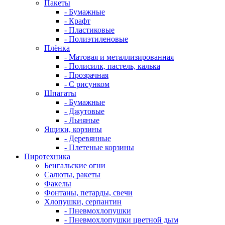
Пакеты
- Бумажные
- Крафт
- Пластиковые
- Полиэтиленовые
Плёнка
- Матовая и металлизированная
- Полисилк, пастель, калька
- Прозрачная
- С рисунком
Шпагаты
- Бумажные
- Джутовые
- Льняные
Ящики, корзины
- Деревянные
- Плетеные корзины
Пиротехника
Бенгальские огни
Салюты, ракеты
Факелы
Фонтаны, петарды, свечи
Хлопушки, серпантин
- Пневмохлопушки
- Пневмохлопушки цветной дым