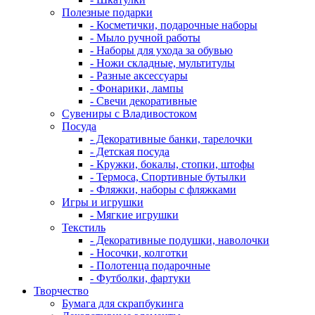
Полезные подарки
- Косметички, подарочные наборы
- Мыло ручной работы
- Наборы для ухода за обувью
- Ножи складные, мультитулы
- Разные аксессуары
- Фонарики, лампы
- Свечи декоративные
Сувениры с Владивостоком
Посуда
- Декоративные банки, тарелочки
- Детская посуда
- Кружки, бокалы, стопки, штофы
- Термоса, Спортивные бутылки
- Фляжки, наборы с фляжками
Игры и игрушки
- Мягкие игрушки
Текстиль
- Декоративные подушки, наволочки
- Носочки, колготки
- Полотенца подарочные
- Футболки, фартуки
Творчество
Бумага для скрапбукинга