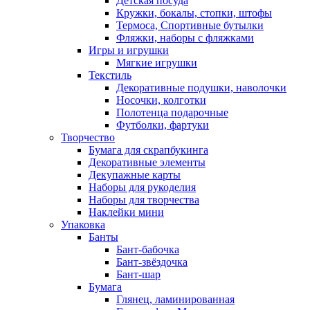
Детская посуда
Кружки, бокалы, стопки, штофы
Термоса, Спортивные бутылки
Фляжки, наборы с фляжками
Игры и игрушки
Мягкие игрушки
Текстиль
Декоративные подушки, наволочки
Носочки, колготки
Полотенца подарочные
Футболки, фартуки
Творчество
Бумага для скрапбукинга
Декоративные элементы
Декупажные карты
Наборы для рукоделия
Наборы для творчества
Наклейки мини
Упаковка
Банты
Бант-бабочка
Бант-звёздочка
Бант-шар
Бумага
Глянец, ламинированная