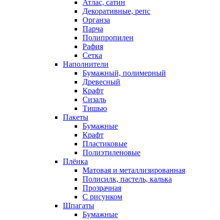
Атлас, сатин
Декоративные, репс
Органза
Парча
Полипропилен
Рафия
Сетка
Наполнители
Бумажный, полимерный
Древесный
Крафт
Сизаль
Тишью
Пакеты
Бумажные
Крафт
Пластиковые
Полиэтиленовые
Плёнка
Матовая и металлизированная
Полисилк, пастель, калька
Прозрачная
С рисунком
Шпагаты
Бумажные