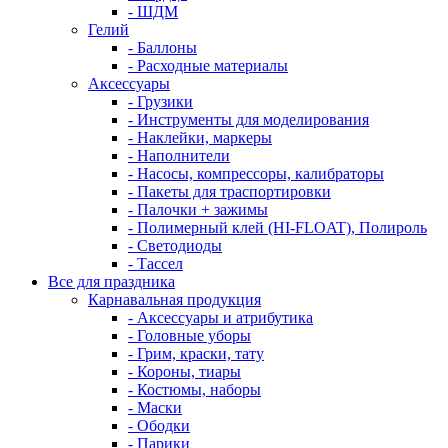
- ШДМ
Гелий
- Баллоны
- Расходные материалы
Аксессуары
- Грузики
- Инструменты для моделирования
- Наклейки, маркеры
- Наполнители
- Насосы, компрессоры, калибраторы
- Пакеты для траспортировки
- Палочки + зажимы
- Полимерный клей (HI-FLOAT), Полироль
- Светодиоды
- Тассел
Все для праздника
Карнавальная продукция
- Аксессуары и атрибутика
- Головные уборы
- Грим, краски, тату
- Короны, тиары
- Костюмы, наборы
- Маски
- Ободки
- Парики