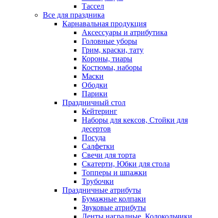
Тассел
Все для праздника
Карнавальная продукция
Аксессуары и атрибутика
Головные уборы
Грим, краски, тату
Короны, тиары
Костюмы, наборы
Маски
Ободки
Парики
Праздничный стол
Кейтеринг
Наборы для кексов, Стойки для
десертов
Посуда
Салфетки
Свечи для торта
Скатерти, Юбки для стола
Топперы и шпажки
Трубочки
Праздничные атрибуты
Бумажные колпаки
Звуковые атрибуты
Ленты наградные, Колокольчики