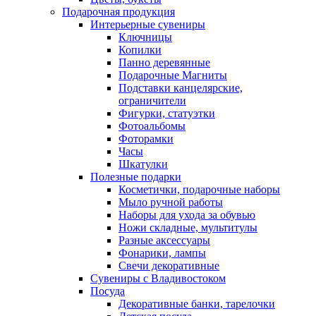
Подарочная продукция
Интерьерные сувениры
Ключницы
Копилки
Панно деревянные
Подарочные Магниты
Подставки канцелярские,
ограничители
Фигурки, статуэтки
Фотоальбомы
Фоторамки
Часы
Шкатулки
Полезные подарки
Косметички, подарочные наборы
Мыло ручной работы
Наборы для ухода за обувью
Ножи складные, мультитулы
Разные аксессуары
Фонарики, лампы
Свечи декоративные
Сувениры с Владивостоком
Посуда
Декоративные банки, тарелочки