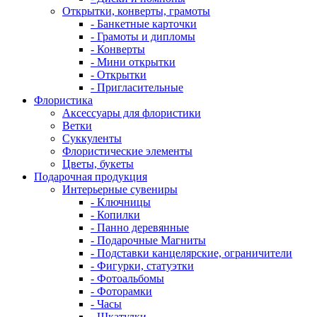
Открытки, конверты, грамоты
- Банкетные карточки
- Грамоты и дипломы
- Конверты
- Мини открытки
- Открытки
- Пригласительные
Флористика
Аксессуары для флористики
Ветки
Суккуленты
Флористические элементы
Цветы, букеты
Подарочная продукция
Интерьерные сувениры
- Ключницы
- Копилки
- Панно деревянные
- Подарочные Магниты
- Подставки канцелярские, ограничители
- Фигурки, статуэтки
- Фотоальбомы
- Фоторамки
- Часы
- Шкатулки