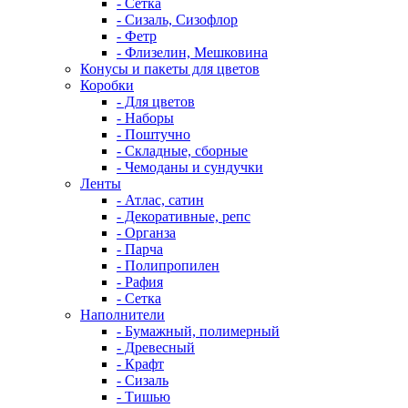
- Сетка
- Сизаль, Сизофлор
- Фетр
- Флизелин, Мешковина
Конусы и пакеты для цветов
Коробки
- Для цветов
- Наборы
- Поштучно
- Складные, сборные
- Чемоданы и сундучки
Ленты
- Атлас, сатин
- Декоративные, репс
- Органза
- Парча
- Полипропилен
- Рафия
- Сетка
Наполнители
- Бумажный, полимерный
- Древесный
- Крафт
- Сизаль
- Тишью