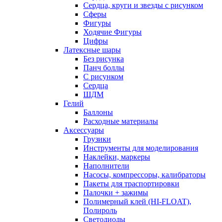
Сердца, круги и звезды с рисунком
Сферы
Фигуры
Ходячие Фигуры
Цифры
Латексные шары
Без рисунка
Панч боллы
С рисунком
Сердца
ШДМ
Гелий
Баллоны
Расходные материалы
Аксессуары
Грузики
Инструменты для моделирования
Наклейки, маркеры
Наполнители
Насосы, компрессоры, калибраторы
Пакеты для траспортировки
Палочки + зажимы
Полимерный клей (HI-FLOAT),
Полироль
Светодиоды