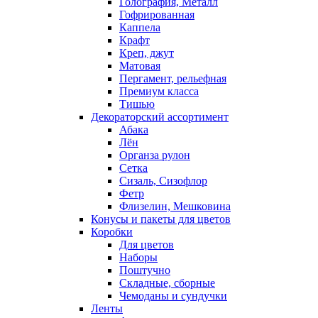
Голография, Металл
Гофрированная
Каппела
Крафт
Креп, джут
Матовая
Пергамент, рельефная
Премиум класса
Тишью
Декораторский ассортимент
Абака
Лён
Органза рулон
Сетка
Сизаль, Сизофлор
Фетр
Флизелин, Мешковина
Конусы и пакеты для цветов
Коробки
Для цветов
Наборы
Поштучно
Складные, сборные
Чемоданы и сундучки
Ленты