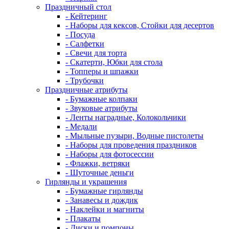
Праздничный стол
- Кейтеринг
- Наборы для кексов, Стойки для десертов
- Посуда
- Салфетки
- Свечи для торта
- Скатерти, Юбки для стола
- Топперы и шпажки
- Трубочки
Праздничные атрибуты
- Бумажные колпаки
- Звуковые атрибуты
- Ленты наградные, Колокольчики
- Медали
- Мыльные пузыри, Водные пистолеты
- Наборы для проведения праздников
- Наборы для фотосессии
- Флажки, ветряки
- Шуточные деньги
Гирлянды и украшения
- Бумажные гирлянды
- Занавесы и дождик
- Наклейки и магниты
- Плакаты
- Диски и помпоны