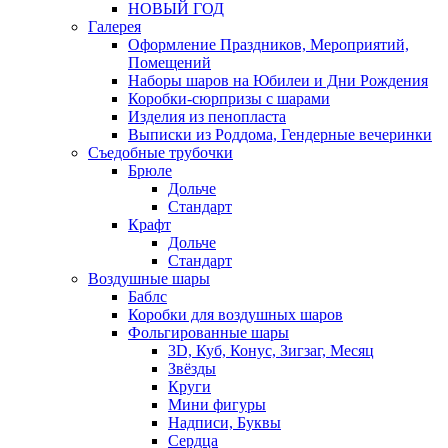
НОВЫЙ ГОД
Галерея
Оформление Праздников, Мероприятий,
Помещений
Наборы шаров на Юбилеи и Дни Рождения
Коробки-сюрпризы с шарами
Изделия из пенопласта
Выписки из Роддома, Гендерные вечеринки
Съедобные трубочки
Брюле
Дольче
Стандарт
Крафт
Дольче
Стандарт
Воздушные шары
Баблс
Коробки для воздушных шаров
Фольгированные шары
3D, Куб, Конус, Зигзаг, Месяц
Звёзды
Круги
Мини фигуры
Надписи, Буквы
Сердца