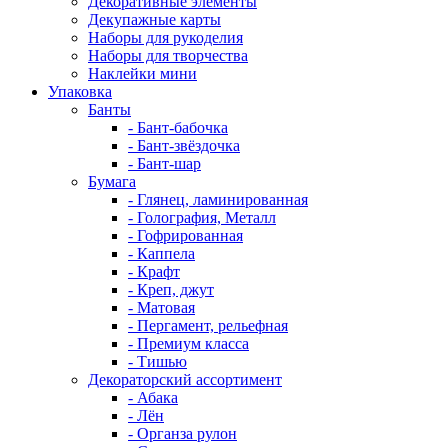
Декоративные элементы
Декупажные карты
Наборы для рукоделия
Наборы для творчества
Наклейки мини
Упаковка
Банты
- Бант-бабочка
- Бант-звёздочка
- Бант-шар
Бумага
- Глянец, ламинированная
- Голография, Металл
- Гофрированная
- Каппела
- Крафт
- Креп, джут
- Матовая
- Пергамент, рельефная
- Премиум класса
- Тишью
Декораторский ассортимент
- Абака
- Лён
- Органза рулон