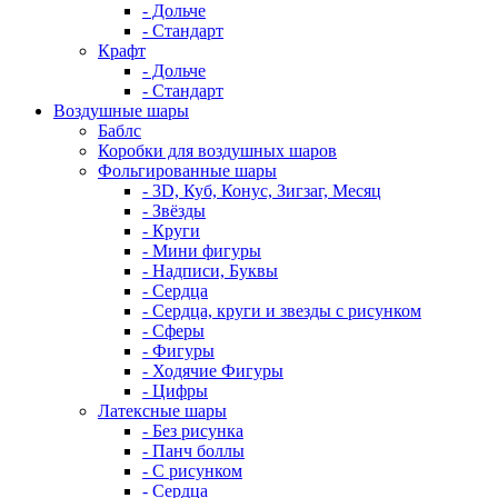
- Дольче
- Стандарт
Крафт
- Дольче
- Стандарт
Воздушные шары
Баблс
Коробки для воздушных шаров
Фольгированные шары
- 3D, Куб, Конус, Зигзаг, Месяц
- Звёзды
- Круги
- Мини фигуры
- Надписи, Буквы
- Сердца
- Сердца, круги и звезды с рисунком
- Сферы
- Фигуры
- Ходячие Фигуры
- Цифры
Латексные шары
- Без рисунка
- Панч боллы
- С рисунком
- Сердца