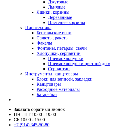
Джутовые
Льняные
Ящики, корзины
Деревянные
Плетеные корзины
Пиротехника
Бенгальские огни
Салюты, ракеты
Факелы
Фонтаны, петарды, свечи
Хлопушки, серпантин
Пневмохлопушки
Пневмохлопушки цветной дым
Серпантин
Инструменты, канцтовары
Блоки для записей, закладки
Канцтовары
Расходные материалы
Батарейки
Заказать обратный звонок
ПН - ПТ 10:00 - 19:00
СБ 10:00 - 15:00
+7 (914) 345-50-80