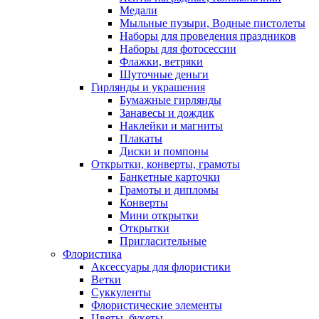
Медали
Мыльные пузыри, Водные пистолеты
Наборы для проведения праздников
Наборы для фотосессии
Флажки, ветряки
Шуточные деньги
Гирлянды и украшения
Бумажные гирлянды
Занавесы и дождик
Наклейки и магниты
Плакаты
Диски и помпоны
Открытки, конверты, грамоты
Банкетные карточки
Грамоты и дипломы
Конверты
Мини открытки
Открытки
Пригласительные
Флористика
Аксессуары для флористики
Ветки
Суккуленты
Флористические элементы
Цветы, букеты