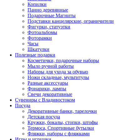
Копилки
Панно деревянные
Подарочные Магниты
Подставки канцелярские, ограничители
Фигурки, статуэтки
Фотоальбомы
Фоторамки
Часы
Шкатулки
Полезные подарки
Косметички, подарочные наборы
Мыло ручной работы
Наборы для ухода за обувью
Ножи складные, мультитулы
Разные аксессуары
Фонарики, лампы
Свечи декоративные
Сувениры с Владивостоком
Посуда
Декоративные банки, тарелочки
Детская посуда
Кружки, бокалы, стопки, штофы
Термоса, Спортивные бутылки
Фляжки, наборы с фляжками
Игры и игрушки