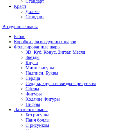
Стандарт
Крафт
Дольче
Стандарт
Воздушные шары
Баблс
Коробки для воздушных шаров
Фольгированные шары
3D, Куб, Конус, Зигзаг, Месяц
Звёзды
Круги
Мини фигуры
Надписи, Буквы
Сердца
Сердца, круги и звезды с рисунком
Сферы
Фигуры
Ходячие Фигуры
Цифры
Латексные шары
Без рисунка
Панч боллы
С рисунком