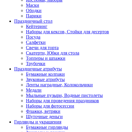
Маски
Ободки
Парики
Праздничный стол
Кейтеринг
Наборы для кексов, Стойки для десертов
Посуда
Салфетки
Свечи для торта
Скатерти, Юбки для стола
Топперы и шпажки
Трубочки
Праздничные атрибуты
Бумажные колпаки
Звуковые атрибуты
Ленты наградные, Колокольчики
Медали
Мыльные пузыри, Водные пистолеты
Наборы для проведения праздников
Наборы для фотосессии
Флажки, ветряки
Шуточные деньги
Гирлянды и украшения
Бумажные гирлянды