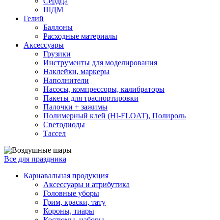
Сердца
ШДМ
Гелий
Баллоны
Расходные материалы
Аксессуары
Грузики
Инструменты для моделирования
Наклейки, маркеры
Наполнители
Насосы, компрессоры, калибраторы
Пакеты для траспортировки
Палочки + зажимы
Полимерный клей (HI-FLOAT), Полироль
Светодиоды
Тассел
Все для праздника
Карнавальная продукция
Аксессуары и атрибутика
Головные уборы
Грим, краски, тату
Короны, тиары
Костюмы, наборы