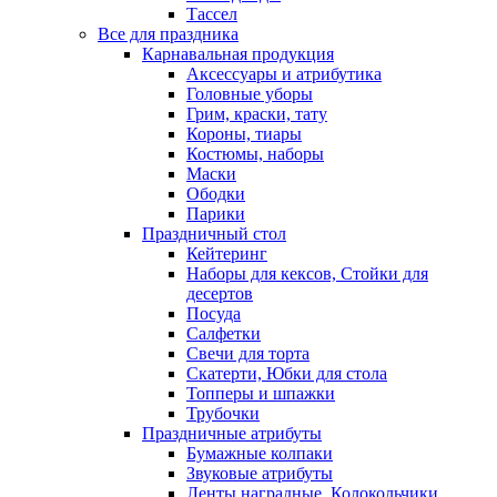
Тассел
Все для праздника
Карнавальная продукция
Аксессуары и атрибутика
Головные уборы
Грим, краски, тату
Короны, тиары
Костюмы, наборы
Маски
Ободки
Парики
Праздничный стол
Кейтеринг
Наборы для кексов, Стойки для
десертов
Посуда
Салфетки
Свечи для торта
Скатерти, Юбки для стола
Топперы и шпажки
Трубочки
Праздничные атрибуты
Бумажные колпаки
Звуковые атрибуты
Ленты наградные, Колокольчики