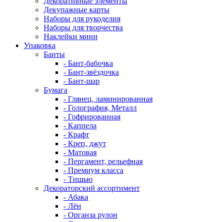
Декоративные элементы
Декупажные карты
Наборы для рукоделия
Наборы для творчества
Наклейки мини
Упаковка
Банты
- Бант-бабочка
- Бант-звёздочка
- Бант-шар
Бумага
- Глянец, ламинированная
- Голография, Металл
- Гофрированная
- Каппела
- Крафт
- Креп, джут
- Матовая
- Пергамент, рельефная
- Премиум класса
- Тишью
Декораторский ассортимент
- Абака
- Лён
- Органза рулон