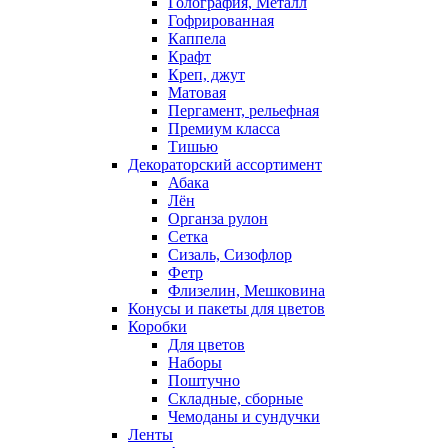
Голография, Металл
Гофрированная
Каппела
Крафт
Креп, джут
Матовая
Пергамент, рельефная
Премиум класса
Тишью
Декораторский ассортимент
Абака
Лён
Органза рулон
Сетка
Сизаль, Сизофлор
Фетр
Флизелин, Мешковина
Конусы и пакеты для цветов
Коробки
Для цветов
Наборы
Поштучно
Складные, сборные
Чемоданы и сундучки
Ленты