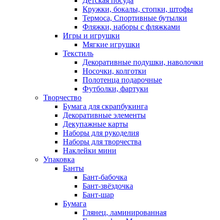
Детская посуда
Кружки, бокалы, стопки, штофы
Термоса, Спортивные бутылки
Фляжки, наборы с фляжками
Игры и игрушки
Мягкие игрушки
Текстиль
Декоративные подушки, наволочки
Носочки, колготки
Полотенца подарочные
Футболки, фартуки
Творчество
Бумага для скрапбукинга
Декоративные элементы
Декупажные карты
Наборы для рукоделия
Наборы для творчества
Наклейки мини
Упаковка
Банты
Бант-бабочка
Бант-звёздочка
Бант-шар
Бумага
Глянец, ламинированная