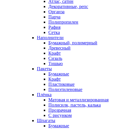
Атлас, сатин
Декоративные, репс
Органза
Парча
Полипропилен
Рафия
Сетка
Наполнители
Бумажный, полимерный
Древесный
Крафт
Сизаль
Тишью
Пакеты
Бумажные
Крафт
Пластиковые
Полиэтиленовые
Плёнка
Матовая и металлизированная
Полисилк, пастель, калька
Прозрачная
С рисунком
Шпагаты
Бумажные