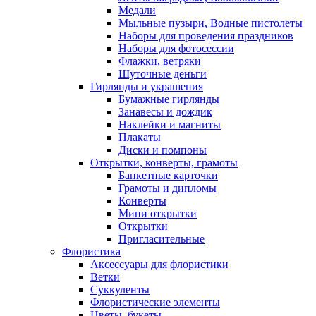
Медали
Мыльные пузыри, Водные пистолеты
Наборы для проведения праздников
Наборы для фотосессии
Флажки, ветряки
Шуточные деньги
Гирлянды и украшения
Бумажные гирлянды
Занавесы и дождик
Наклейки и магниты
Плакаты
Диски и помпоны
Открытки, конверты, грамоты
Банкетные карточки
Грамоты и дипломы
Конверты
Мини открытки
Открытки
Пригласительные
Флористика
Аксессуары для флористики
Ветки
Суккуленты
Флористические элементы
Цветы, букеты