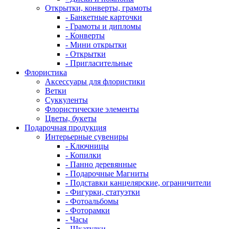
Открытки, конверты, грамоты
- Банкетные карточки
- Грамоты и дипломы
- Конверты
- Мини открытки
- Открытки
- Пригласительные
Флористика
Аксессуары для флористики
Ветки
Суккуленты
Флористические элементы
Цветы, букеты
Подарочная продукция
Интерьерные сувениры
- Ключницы
- Копилки
- Панно деревянные
- Подарочные Магниты
- Подставки канцелярские, ограничители
- Фигурки, статуэтки
- Фотоальбомы
- Фоторамки
- Часы
- Шкатулки