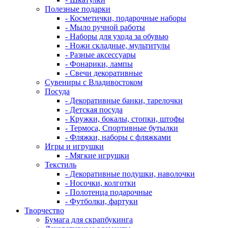
Полезные подарки
- Косметички, подарочные наборы
- Мыло ручной работы
- Наборы для ухода за обувью
- Ножи складные, мультитулы
- Разные аксессуары
- Фонарики, лампы
- Свечи декоративные
Сувениры с Владивостоком
Посуда
- Декоративные банки, тарелочки
- Детская посуда
- Кружки, бокалы, стопки, штофы
- Термоса, Спортивные бутылки
- Фляжки, наборы с фляжками
Игры и игрушки
- Мягкие игрушки
Текстиль
- Декоративные подушки, наволочки
- Носочки, колготки
- Полотенца подарочные
- Футболки, фартуки
Творчество
Бумага для скрапбукинга