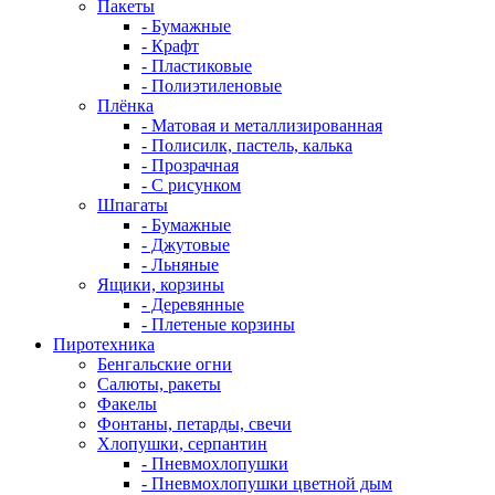
Пакеты
- Бумажные
- Крафт
- Пластиковые
- Полиэтиленовые
Плёнка
- Матовая и металлизированная
- Полисилк, пастель, калька
- Прозрачная
- С рисунком
Шпагаты
- Бумажные
- Джутовые
- Льняные
Ящики, корзины
- Деревянные
- Плетеные корзины
Пиротехника
Бенгальские огни
Салюты, ракеты
Факелы
Фонтаны, петарды, свечи
Хлопушки, серпантин
- Пневмохлопушки
- Пневмохлопушки цветной дым