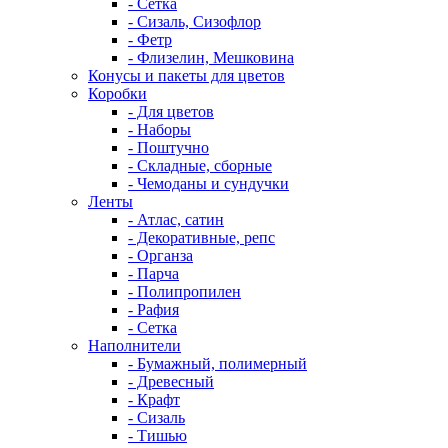
- Сетка
- Сизаль, Сизофлор
- Фетр
- Флизелин, Мешковина
Конусы и пакеты для цветов
Коробки
- Для цветов
- Наборы
- Поштучно
- Складные, сборные
- Чемоданы и сундучки
Ленты
- Атлас, сатин
- Декоративные, репс
- Органза
- Парча
- Полипропилен
- Рафия
- Сетка
Наполнители
- Бумажный, полимерный
- Древесный
- Крафт
- Сизаль
- Тишью