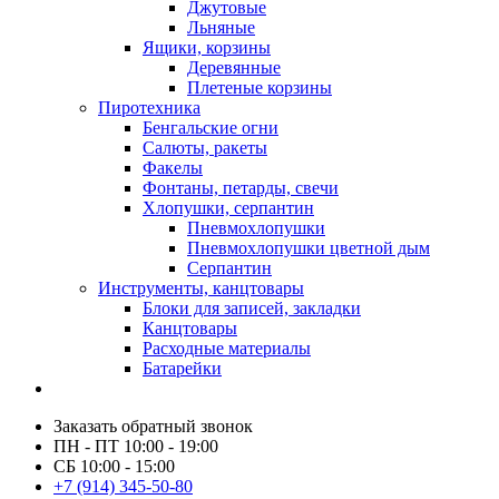
Джутовые
Льняные
Ящики, корзины
Деревянные
Плетеные корзины
Пиротехника
Бенгальские огни
Салюты, ракеты
Факелы
Фонтаны, петарды, свечи
Хлопушки, серпантин
Пневмохлопушки
Пневмохлопушки цветной дым
Серпантин
Инструменты, канцтовары
Блоки для записей, закладки
Канцтовары
Расходные материалы
Батарейки
Заказать обратный звонок
ПН - ПТ 10:00 - 19:00
СБ 10:00 - 15:00
+7 (914) 345-50-80