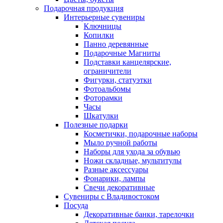
Подарочная продукция
Интерьерные сувениры
Ключницы
Копилки
Панно деревянные
Подарочные Магниты
Подставки канцелярские,
ограничители
Фигурки, статуэтки
Фотоальбомы
Фоторамки
Часы
Шкатулки
Полезные подарки
Косметички, подарочные наборы
Мыло ручной работы
Наборы для ухода за обувью
Ножи складные, мультитулы
Разные аксессуары
Фонарики, лампы
Свечи декоративные
Сувениры с Владивостоком
Посуда
Декоративные банки, тарелочки