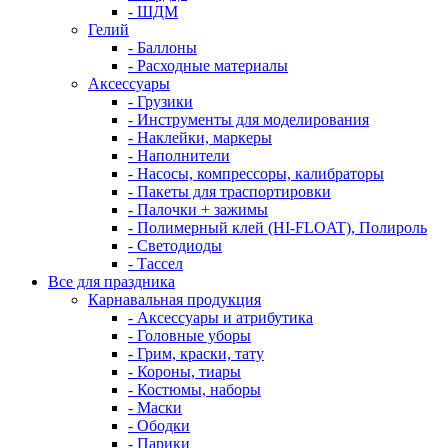
- ШДМ
Гелий
- Баллоны
- Расходные материалы
Аксессуары
- Грузики
- Инструменты для моделирования
- Наклейки, маркеры
- Наполнители
- Насосы, компрессоры, калибраторы
- Пакеты для траспортировки
- Палочки + зажимы
- Полимерный клей (HI-FLOAT), Полироль
- Светодиоды
- Тассел
Все для праздника
Карнавальная продукция
- Аксессуары и атрибутика
- Головные уборы
- Грим, краски, тату
- Короны, тиары
- Костюмы, наборы
- Маски
- Ободки
- Парики