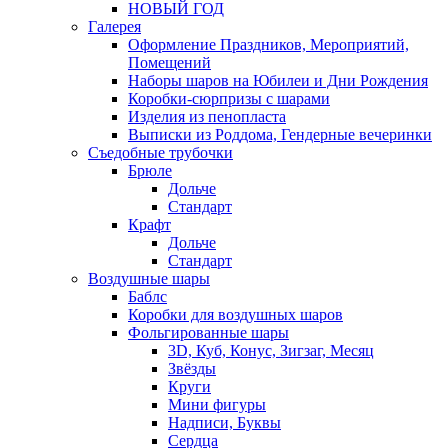
НОВЫЙ ГОД
Галерея
Оформление Праздников, Мероприятий,
Помещений
Наборы шаров на Юбилеи и Дни Рождения
Коробки-сюрпризы с шарами
Изделия из пенопласта
Выписки из Роддома, Гендерные вечеринки
Съедобные трубочки
Брюле
Дольче
Стандарт
Крафт
Дольче
Стандарт
Воздушные шары
Баблс
Коробки для воздушных шаров
Фольгированные шары
3D, Куб, Конус, Зигзаг, Месяц
Звёзды
Круги
Мини фигуры
Надписи, Буквы
Сердца