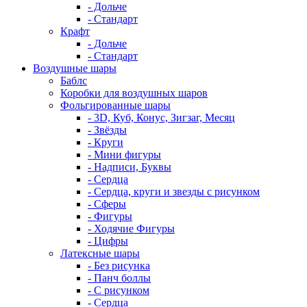
- Дольче
- Стандарт
Крафт
- Дольче
- Стандарт
Воздушные шары
Баблс
Коробки для воздушных шаров
Фольгированные шары
- 3D, Куб, Конус, Зигзаг, Месяц
- Звёзды
- Круги
- Мини фигуры
- Надписи, Буквы
- Сердца
- Сердца, круги и звезды с рисунком
- Сферы
- Фигуры
- Ходячие Фигуры
- Цифры
Латексные шары
- Без рисунка
- Панч боллы
- С рисунком
- Сердца