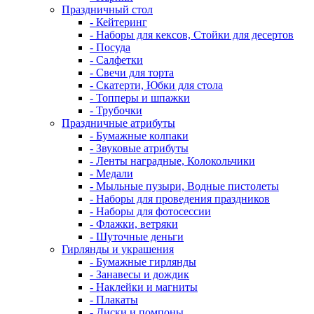
Праздничный стол
- Кейтеринг
- Наборы для кексов, Стойки для десертов
- Посуда
- Салфетки
- Свечи для торта
- Скатерти, Юбки для стола
- Топперы и шпажки
- Трубочки
Праздничные атрибуты
- Бумажные колпаки
- Звуковые атрибуты
- Ленты наградные, Колокольчики
- Медали
- Мыльные пузыри, Водные пистолеты
- Наборы для проведения праздников
- Наборы для фотосессии
- Флажки, ветряки
- Шуточные деньги
Гирлянды и украшения
- Бумажные гирлянды
- Занавесы и дождик
- Наклейки и магниты
- Плакаты
- Диски и помпоны