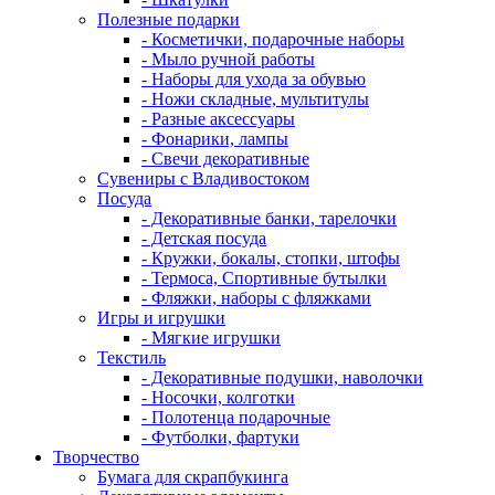
Полезные подарки
- Косметички, подарочные наборы
- Мыло ручной работы
- Наборы для ухода за обувью
- Ножи складные, мультитулы
- Разные аксессуары
- Фонарики, лампы
- Свечи декоративные
Сувениры с Владивостоком
Посуда
- Декоративные банки, тарелочки
- Детская посуда
- Кружки, бокалы, стопки, штофы
- Термоса, Спортивные бутылки
- Фляжки, наборы с фляжками
Игры и игрушки
- Мягкие игрушки
Текстиль
- Декоративные подушки, наволочки
- Носочки, колготки
- Полотенца подарочные
- Футболки, фартуки
Творчество
Бумага для скрапбукинга