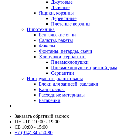
Джутовые
Льняные
Ящики, корзины
Деревянные
Плетеные корзины
Пиротехника
Бенгальские огни
Салюты, ракеты
Факелы
Фонтаны, петарды, свечи
Хлопушки, серпантин
Пневмохлопушки
Пневмохлопушки цветной дым
Серпантин
Инструменты, канцтовары
Блоки для записей, закладки
Канцтовары
Расходные материалы
Батарейки
Заказать обратный звонок
ПН - ПТ 10:00 - 19:00
СБ 10:00 - 15:00
+7 (914) 345-50-80