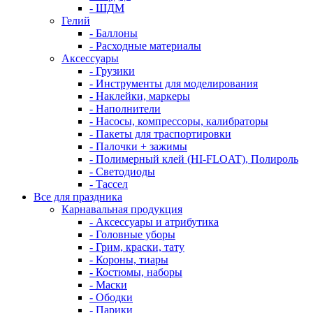
- ШДМ
Гелий
- Баллоны
- Расходные материалы
Аксессуары
- Грузики
- Инструменты для моделирования
- Наклейки, маркеры
- Наполнители
- Насосы, компрессоры, калибраторы
- Пакеты для траспортировки
- Палочки + зажимы
- Полимерный клей (HI-FLOAT), Полироль
- Светодиоды
- Тассел
Все для праздника
Карнавальная продукция
- Аксессуары и атрибутика
- Головные уборы
- Грим, краски, тату
- Короны, тиары
- Костюмы, наборы
- Маски
- Ободки
- Парики