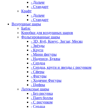
- Дольче
- Стандарт
Крафт
- Дольче
- Стандарт
Воздушные шары
Баблс
Коробки для воздушных шаров
Фольгированные шары
- 3D, Куб, Конус, Зигзаг, Месяц
- Звёзды
- Круги
- Мини фигуры
- Надписи, Буквы
- Сердца
- Сердца, круги и звезды с рисунком
- Сферы
- Фигуры
- Ходячие Фигуры
- Цифры
Латексные шары
- Без рисунка
- Панч боллы
- С рисунком
- Сердца