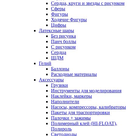
Сердца, круги и звезды с рисунком
Сферы
Фигуры
Ходячие Фигуры
Цифры
Латексные шары
Без рисунка
Панч боллы
С рисунком
Сердца
ШДМ
Гелий
Баллоны
Расходные материалы
Аксессуары
Грузики
Инструменты для моделирования
Наклейки, маркеры
Наполнители
Насосы, компрессоры, калибраторы
Пакеты для траспортировки
Палочки + зажимы
Полимерный клей (HI-FLOAT),
Полироль
Светодиоды