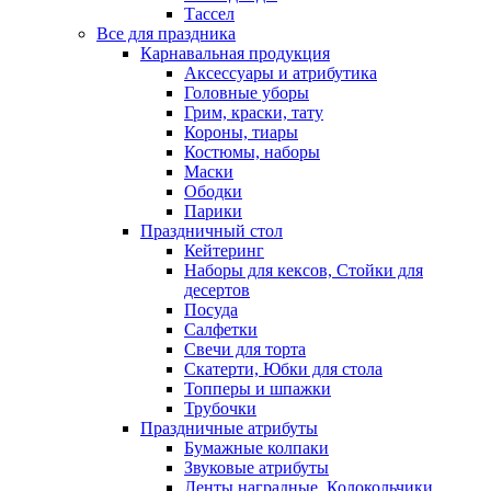
Тассел
Все для праздника
Карнавальная продукция
Аксессуары и атрибутика
Головные уборы
Грим, краски, тату
Короны, тиары
Костюмы, наборы
Маски
Ободки
Парики
Праздничный стол
Кейтеринг
Наборы для кексов, Стойки для
десертов
Посуда
Салфетки
Свечи для торта
Скатерти, Юбки для стола
Топперы и шпажки
Трубочки
Праздничные атрибуты
Бумажные колпаки
Звуковые атрибуты
Ленты наградные, Колокольчики