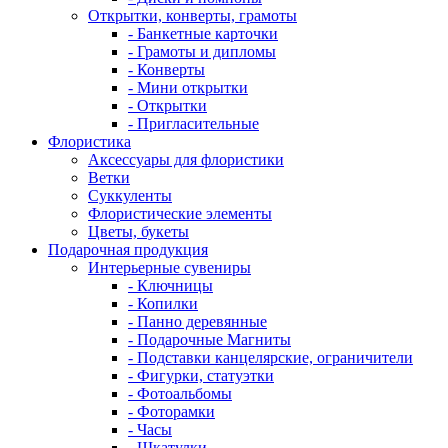
Открытки, конверты, грамоты
- Банкетные карточки
- Грамоты и дипломы
- Конверты
- Мини открытки
- Открытки
- Пригласительные
Флористика
Аксессуары для флористики
Ветки
Суккуленты
Флористические элементы
Цветы, букеты
Подарочная продукция
Интерьерные сувениры
- Ключницы
- Копилки
- Панно деревянные
- Подарочные Магниты
- Подставки канцелярские, ограничители
- Фигурки, статуэтки
- Фотоальбомы
- Фоторамки
- Часы
- Шкатулки