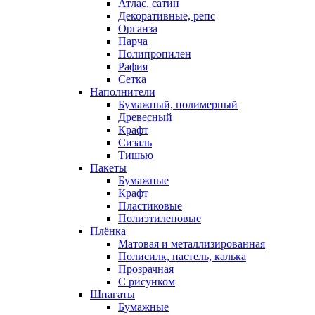
Атлас, сатин
Декоративные, репс
Органза
Парча
Полипропилен
Рафия
Сетка
Наполнители
Бумажный, полимерный
Древесный
Крафт
Сизаль
Тишью
Пакеты
Бумажные
Крафт
Пластиковые
Полиэтиленовые
Плёнка
Матовая и металлизированная
Полисилк, пастель, калька
Прозрачная
С рисунком
Шпагаты
Бумажные