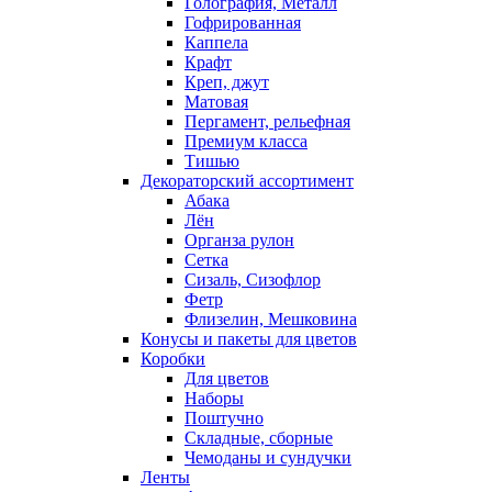
Голография, Металл
Гофрированная
Каппела
Крафт
Креп, джут
Матовая
Пергамент, рельефная
Премиум класса
Тишью
Декораторский ассортимент
Абака
Лён
Органза рулон
Сетка
Сизаль, Сизофлор
Фетр
Флизелин, Мешковина
Конусы и пакеты для цветов
Коробки
Для цветов
Наборы
Поштучно
Складные, сборные
Чемоданы и сундучки
Ленты