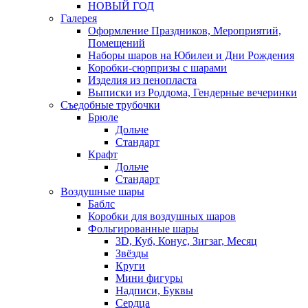
НОВЫЙ ГОД
Галерея
Оформление Праздников, Мероприятий,
Помещений
Наборы шаров на Юбилеи и Дни Рождения
Коробки-сюрпризы с шарами
Изделия из пенопласта
Выписки из Роддома, Гендерные вечеринки
Съедобные трубочки
Брюле
Дольче
Стандарт
Крафт
Дольче
Стандарт
Воздушные шары
Баблс
Коробки для воздушных шаров
Фольгированные шары
3D, Куб, Конус, Зигзаг, Месяц
Звёзды
Круги
Мини фигуры
Надписи, Буквы
Сердца