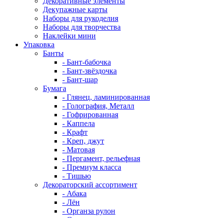
Декоративные элементы
Декупажные карты
Наборы для рукоделия
Наборы для творчества
Наклейки мини
Упаковка
Банты
- Бант-бабочка
- Бант-звёздочка
- Бант-шар
Бумага
- Глянец, ламинированная
- Голография, Металл
- Гофрированная
- Каппела
- Крафт
- Креп, джут
- Матовая
- Пергамент, рельефная
- Премиум класса
- Тишью
Декораторский ассортимент
- Абака
- Лён
- Органза рулон