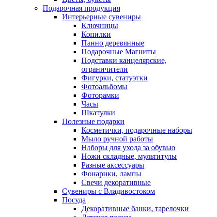
Подарочная продукция
Интерьерные сувениры
Ключницы
Копилки
Панно деревянные
Подарочные Магниты
Подставки канцелярские,
ограничители
Фигурки, статуэтки
Фотоальбомы
Фоторамки
Часы
Шкатулки
Полезные подарки
Косметички, подарочные наборы
Мыло ручной работы
Наборы для ухода за обувью
Ножи складные, мультитулы
Разные аксессуары
Фонарики, лампы
Свечи декоративные
Сувениры с Владивостоком
Посуда
Декоративные банки, тарелочки