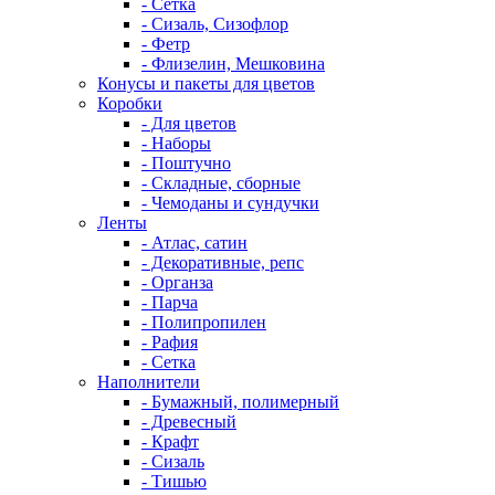
- Сетка
- Сизаль, Сизофлор
- Фетр
- Флизелин, Мешковина
Конусы и пакеты для цветов
Коробки
- Для цветов
- Наборы
- Поштучно
- Складные, сборные
- Чемоданы и сундучки
Ленты
- Атлас, сатин
- Декоративные, репс
- Органза
- Парча
- Полипропилен
- Рафия
- Сетка
Наполнители
- Бумажный, полимерный
- Древесный
- Крафт
- Сизаль
- Тишью