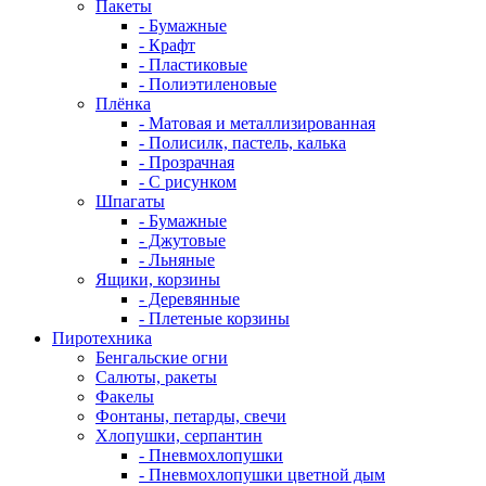
Пакеты
- Бумажные
- Крафт
- Пластиковые
- Полиэтиленовые
Плёнка
- Матовая и металлизированная
- Полисилк, пастель, калька
- Прозрачная
- С рисунком
Шпагаты
- Бумажные
- Джутовые
- Льняные
Ящики, корзины
- Деревянные
- Плетеные корзины
Пиротехника
Бенгальские огни
Салюты, ракеты
Факелы
Фонтаны, петарды, свечи
Хлопушки, серпантин
- Пневмохлопушки
- Пневмохлопушки цветной дым