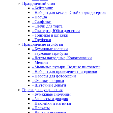
Праздничный стол
- Кейтеринг
- Наборы для кексов, Стойки для десертов
- Посуда
- Салфетки
- Свечи для торта
- Скатерти, Юбки для стола
- Топперы и шпажки
- Трубочки
Праздничные атрибуты
- Бумажные колпаки
- Звуковые атрибуты
- Ленты наградные, Колокольчики
- Медали
- Мыльные пузыри, Водные пистолеты
- Наборы для проведения праздников
- Наборы для фотосессии
- Флажки, ветряки
- Шуточные деньги
Гирлянды и украшения
- Бумажные гирлянды
- Занавесы и дождик
- Наклейки и магниты
- Плакаты
- Диски и помпоны