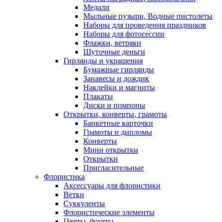
Медали
Мыльные пузыри, Водные пистолеты
Наборы для проведения праздников
Наборы для фотосессии
Флажки, ветряки
Шуточные деньги
Гирлянды и украшения
Бумажные гирлянды
Занавесы и дождик
Наклейки и магниты
Плакаты
Диски и помпоны
Открытки, конверты, грамоты
Банкетные карточки
Грамоты и дипломы
Конверты
Мини открытки
Открытки
Пригласительные
Флористика
Аксессуары для флористики
Ветки
Суккуленты
Флористические элементы
Цветы, букеты