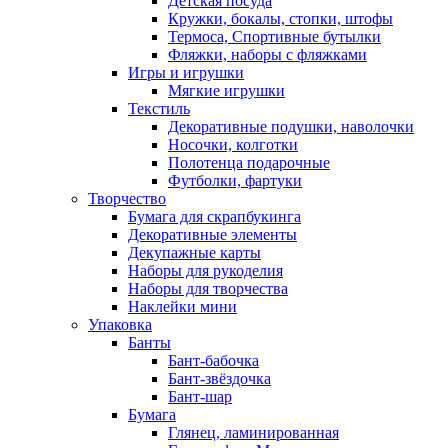
Детская посуда
Кружки, бокалы, стопки, штофы
Термоса, Спортивные бутылки
Фляжки, наборы с фляжками
Игры и игрушки
Мягкие игрушки
Текстиль
Декоративные подушки, наволочки
Носочки, колготки
Полотенца подарочные
Футболки, фартуки
Творчество
Бумага для скрапбукинга
Декоративные элементы
Декупажные карты
Наборы для рукоделия
Наборы для творчества
Наклейки мини
Упаковка
Банты
Бант-бабочка
Бант-звёздочка
Бант-шар
Бумага
Глянец, ламинированная