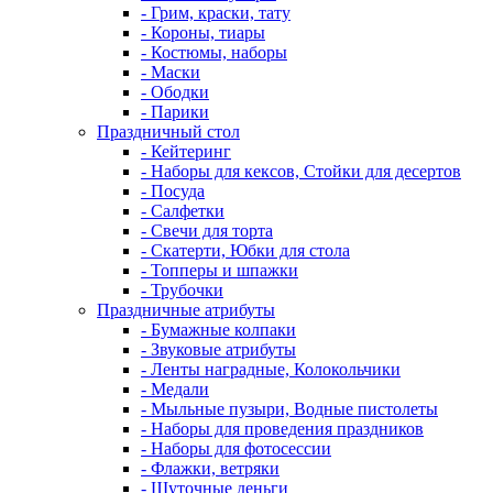
- Грим, краски, тату
- Короны, тиары
- Костюмы, наборы
- Маски
- Ободки
- Парики
Праздничный стол
- Кейтеринг
- Наборы для кексов, Стойки для десертов
- Посуда
- Салфетки
- Свечи для торта
- Скатерти, Юбки для стола
- Топперы и шпажки
- Трубочки
Праздничные атрибуты
- Бумажные колпаки
- Звуковые атрибуты
- Ленты наградные, Колокольчики
- Медали
- Мыльные пузыри, Водные пистолеты
- Наборы для проведения праздников
- Наборы для фотосессии
- Флажки, ветряки
- Шуточные деньги