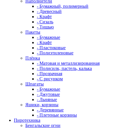
Наполнители
- Бумажный, полимерный
- Древесный
- Крафт
- Сизаль
- Тишью
Пакеты
- Бумажные
- Крафт
- Пластиковые
- Полиэтиленовые
Плёнка
- Матовая и металлизированная
- Полисилк, пастель, калька
- Прозрачная
- С рисунком
Шпагаты
- Бумажные
- Джутовые
- Льняные
Ящики, корзины
- Деревянные
- Плетеные корзины
Пиротехника
Бенгальские огни