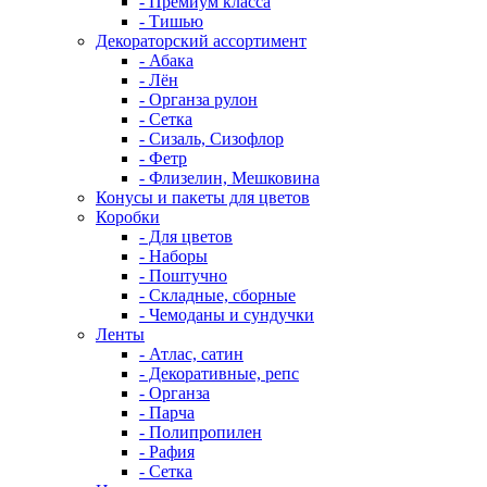
- Премиум класса
- Тишью
Декораторский ассортимент
- Абака
- Лён
- Органза рулон
- Сетка
- Сизаль, Сизофлор
- Фетр
- Флизелин, Мешковина
Конусы и пакеты для цветов
Коробки
- Для цветов
- Наборы
- Поштучно
- Складные, сборные
- Чемоданы и сундучки
Ленты
- Атлас, сатин
- Декоративные, репс
- Органза
- Парча
- Полипропилен
- Рафия
- Сетка