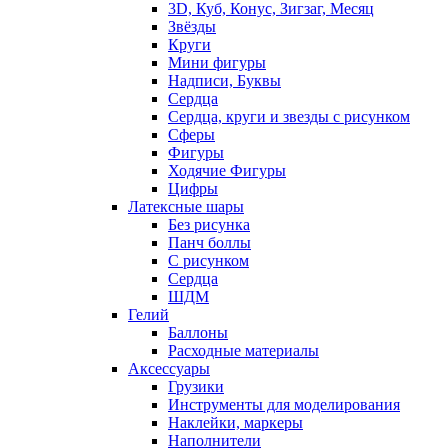
3D, Куб, Конус, Зигзаг, Месяц
Звёзды
Круги
Мини фигуры
Надписи, Буквы
Сердца
Сердца, круги и звезды с рисунком
Сферы
Фигуры
Ходячие Фигуры
Цифры
Латексные шары
Без рисунка
Панч боллы
С рисунком
Сердца
ШДМ
Гелий
Баллоны
Расходные материалы
Аксессуары
Грузики
Инструменты для моделирования
Наклейки, маркеры
Наполнители