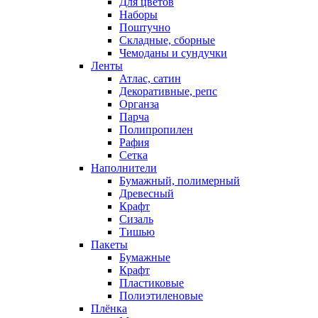
Для цветов
Наборы
Поштучно
Складные, сборные
Чемоданы и сундучки
Ленты
Атлас, сатин
Декоративные, репс
Органза
Парча
Полипропилен
Рафия
Сетка
Наполнители
Бумажный, полимерный
Древесный
Крафт
Сизаль
Тишью
Пакеты
Бумажные
Крафт
Пластиковые
Полиэтиленовые
Плёнка