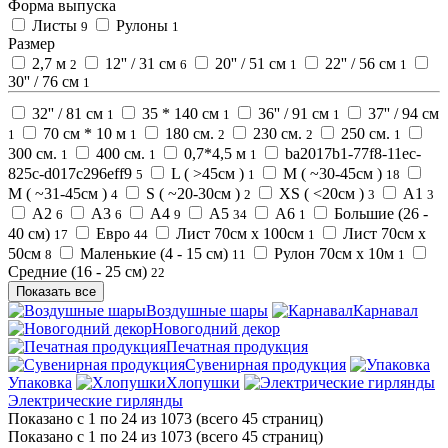
Форма выпуска
Листы
Рулоны
9
1
Размер
2,7 м
12'' / 31 см
20'' / 51 см
22'' / 56 см
2
6
1
1
30'' / 76 см
1
32'' / 81 см
35 * 140 см
36'' / 91 см
37'' / 94 см
1
1
1
70 см * 10 м
180 см.
230 см.
250 см.
1
1
2
2
1
300 см.
400 см.
0,7*4,5 м
ba2017b1-77f8-11ec-
1
1
1
825c-d017c296eff9
L ( >45см )
M ( ~30-45см )
5
1
18
M ( ~31-45см )
S ( ~20-30см )
XS ( <20см )
А1
4
2
3
3
А2
А3
А4
А5
А6
Большие (26 -
6
6
9
34
1
40 см)
Евро
Лист 70см х 100см
Лист 70см х
17
44
1
50см
Маленькие (4 - 15 см)
Рулон 70см х 10м
8
11
1
Средние (16 - 25 см)
22
Показать все
Воздушные шары
Карнавал
Новогодний декор
Печатная продукция
Сувенирная продукция
Упаковка
Хлопушки
Электрические гирлянды
Показано с 1 по 24 из 1073 (всего 45 страниц)
Показано с 1 по 24 из 1073 (всего 45 страниц)