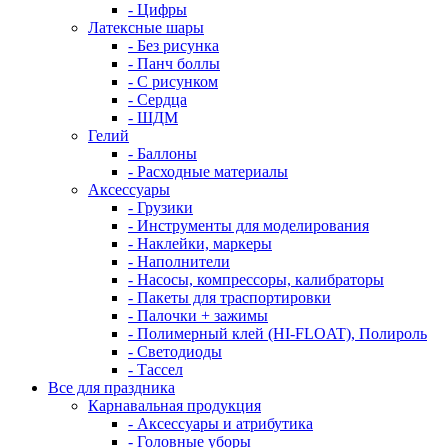
- Цифры
Латексные шары
- Без рисунка
- Панч боллы
- С рисунком
- Сердца
- ШДМ
Гелий
- Баллоны
- Расходные материалы
Аксессуары
- Грузики
- Инструменты для моделирования
- Наклейки, маркеры
- Наполнители
- Насосы, компрессоры, калибраторы
- Пакеты для траспортировки
- Палочки + зажимы
- Полимерный клей (HI-FLOAT), Полироль
- Светодиоды
- Тассел
Все для праздника
Карнавальная продукция
- Аксессуары и атрибутика
- Головные уборы