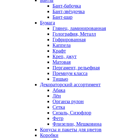
Банты
Бант-бабочка
Бант-звёздочка
Бант-шар
Бумага
Глянец, ламинированная
Голография, Металл
Гофрированная
Каппела
Крафт
Креп, джут
Матовая
Пергамент, рельефная
Премиум класса
Тишью
Декораторский ассортимент
Абака
Лён
Органза рулон
Сетка
Сизаль, Сизофлор
Фетр
Флизелин, Мешковина
Конусы и пакеты для цветов
Коробки