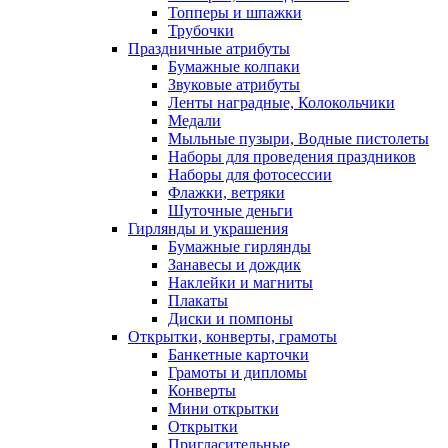
Топперы и шпажки
Трубочки
Праздничные атрибуты
Бумажные колпаки
Звуковые атрибуты
Ленты наградные, Колокольчики
Медали
Мыльные пузыри, Водные пистолеты
Наборы для проведения праздников
Наборы для фотосессии
Флажки, ветряки
Шуточные деньги
Гирлянды и украшения
Бумажные гирлянды
Занавесы и дождик
Наклейки и магниты
Плакаты
Диски и помпоны
Открытки, конверты, грамоты
Банкетные карточки
Грамоты и дипломы
Конверты
Мини открытки
Открытки
Пригласительные