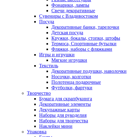
Фонарики, лампы
Свечи декоративные
Сувениры с Владивостоком
Посуда
Декоративные банки, тарелочки
Детская посуда
Кружки, бокалы, стопки, штофы
Термоса, Спортивные бутылки
Фляжки, наборы с фляжками
Игры и игрушки
Мягкие игрушки
Текстиль
Декоративные подушки, наволочки
Носочки, колготки
Полотенца подарочные
Футболки, фартуки
Творчество
Бумага для скрапбукинга
Декоративные элементы
Декупажные карты
Наборы для рукоделия
Наборы для творчества
Наклейки мини
Упаковка