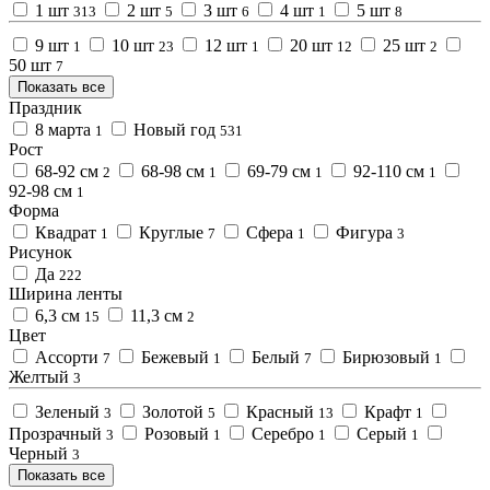
1 шт
2 шт
3 шт
4 шт
5 шт
313
5
6
1
8
9 шт
10 шт
12 шт
20 шт
25 шт
1
23
1
12
2
50 шт
7
Показать все
Праздник
8 марта
Новый год
1
531
Рост
68-92 см
68-98 см
69-79 см
92-110 см
2
1
1
1
92-98 см
1
Форма
Квадрат
Круглые
Сфера
Фигура
1
7
1
3
Рисунок
Да
222
Ширина ленты
6,3 см
11,3 см
15
2
Цвет
Ассорти
Бежевый
Белый
Бирюзовый
7
1
7
1
Желтый
3
Зеленый
Золотой
Красный
Крафт
3
5
13
1
Прозрачный
Розовый
Серебро
Серый
3
1
1
1
Черный
3
Показать все