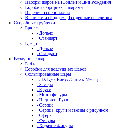
Наборы шаров на Юбилеи и Дни Рождения
Коробки-сюрпризы с шарами
Изделия из пенопласта
Выписки из Роддома, Гендерные вечеринки
Съедобные трубочки
Брюле
- Дольче
- Стандарт
Крафт
- Дольче
- Стандарт
Воздушные шары
Баблс
Коробки для воздушных шаров
Фольгированные шары
- 3D, Куб, Конус, Зигзаг, Месяц
- Звёзды
- Круги
- Мини фигуры
- Надписи, Буквы
- Сердца
- Сердца, круги и звезды с рисунком
- Сферы
- Фигуры
- Ходячие Фигуры