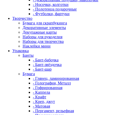
- Носочки, колготки
- Полотенца подарочные
- Футболки, фартуки
Творчество
Бумага для скрапбукинга
Декоративные элементы
Декупажные карты
Наборы для рукоделия
Наборы для творчества
Наклейки мини
Упаковка
Банты
- Бант-бабочка
- Бант-звёздочка
- Бант-шар
Бумага
- Глянец, ламинированная
- Голография, Металл
- Гофрированная
- Каппела
- Крафт
- Креп, джут
- Матовая
- Пергамент, рельефная