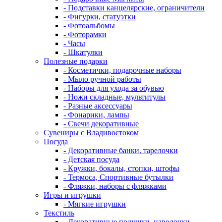
- Подставки канцелярские, ограничители
- Фигурки, статуэтки
- Фотоальбомы
- Фоторамки
- Часы
- Шкатулки
Полезные подарки
- Косметички, подарочные наборы
- Мыло ручной работы
- Наборы для ухода за обувью
- Ножи складные, мультитулы
- Разные аксессуары
- Фонарики, лампы
- Свечи декоративные
Сувениры с Владивостоком
Посуда
- Декоративные банки, тарелочки
- Детская посуда
- Кружки, бокалы, стопки, штофы
- Термоса, Спортивные бутылки
- Фляжки, наборы с фляжками
Игры и игрушки
- Мягкие игрушки
Текстиль
- Декоративные подушки, наволочки