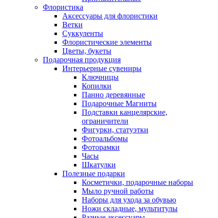
Флористика
Аксессуары для флористики
Ветки
Суккуленты
Флористические элементы
Цветы, букеты
Подарочная продукция
Интерьерные сувениры
Ключницы
Копилки
Панно деревянные
Подарочные Магниты
Подставки канцелярские,
ограничители
Фигурки, статуэтки
Фотоальбомы
Фоторамки
Часы
Шкатулки
Полезные подарки
Косметички, подарочные наборы
Мыло ручной работы
Наборы для ухода за обувью
Ножи складные, мультитулы
Разные аксессуары