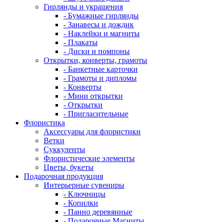
Гирлянды и украшения
- Бумажные гирлянды
- Занавесы и дождик
- Наклейки и магниты
- Плакаты
- Диски и помпоны
Открытки, конверты, грамоты
- Банкетные карточки
- Грамоты и дипломы
- Конверты
- Мини открытки
- Открытки
- Пригласительные
Флористика
Аксессуары для флористики
Ветки
Суккуленты
Флористические элементы
Цветы, букеты
Подарочная продукция
Интерьерные сувениры
- Ключницы
- Копилки
- Панно деревянные
- Подарочные Магниты