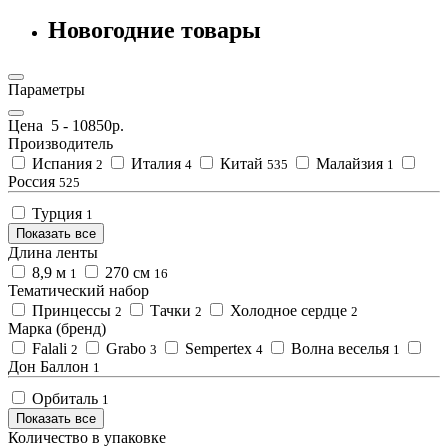
Новогодние товары
Параметры
Цена
5
-
10850
р.
Производитель
Испания
Италия
Китай
Малайзия
2
4
535
1
Россия
525
Турция
1
Показать все
Длина ленты
8,9 м
270 см
1
16
Тематический набор
Принцессы
Тачки
Холодное сердце
2
2
2
Марка (бренд)
Falali
Grabo
Sempertex
Волна веселья
2
3
4
1
Дон Баллон
1
Орбиталь
1
Показать все
Количество в упаковке