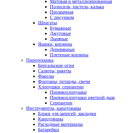
Матовая и металлизированная
Полисилк, пастель, калька
Прозрачная
С рисунком
Шпагаты
Бумажные
Джутовые
Льняные
Ящики, корзины
Деревянные
Плетеные корзины
Пиротехника
Бенгальские огни
Салюты, ракеты
Факелы
Фонтаны, петарды, свечи
Хлопушки, серпантин
Пневмохлопушки
Пневмохлопушки цветной дым
Серпантин
Инструменты, канцтовары
Блоки для записей, закладки
Канцтовары
Расходные материалы
Батарейки