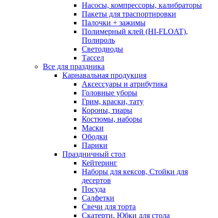
Насосы, компрессоры, калибраторы
Пакеты для траспортировки
Палочки + зажимы
Полимерный клей (HI-FLOAT),
Полироль
Светодиоды
Тассел
Все для праздника
Карнавальная продукция
Аксессуары и атрибутика
Головные уборы
Грим, краски, тату
Короны, тиары
Костюмы, наборы
Маски
Ободки
Парики
Праздничный стол
Кейтеринг
Наборы для кексов, Стойки для
десертов
Посуда
Салфетки
Свечи для торта
Скатерти, Юбки для стола