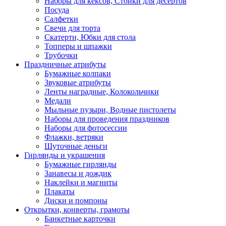
Наборы для кексов, Стойки для десертов
Посуда
Салфетки
Свечи для торта
Скатерти, Юбки для стола
Топперы и шпажки
Трубочки
Праздничные атрибуты
Бумажные колпаки
Звуковые атрибуты
Ленты наградные, Колокольчики
Медали
Мыльные пузыри, Водные пистолеты
Наборы для проведения праздников
Наборы для фотосессии
Флажки, ветряки
Шуточные деньги
Гирлянды и украшения
Бумажные гирлянды
Занавесы и дождик
Наклейки и магниты
Плакаты
Диски и помпоны
Открытки, конверты, грамоты
Банкетные карточки