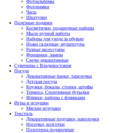
Фотоальбомы
Фоторамки
Часы
Шкатулки
Полезные подарки
Косметички, подарочные наборы
Мыло ручной работы
Наборы для ухода за обувью
Ножи складные, мультитулы
Разные аксессуары
Фонарики, лампы
Свечи декоративные
Сувениры с Владивостоком
Посуда
Декоративные банки, тарелочки
Детская посуда
Кружки, бокалы, стопки, штофы
Термоса, Спортивные бутылки
Фляжки, наборы с фляжками
Игры и игрушки
Мягкие игрушки
Текстиль
Декоративные подушки, наволочки
Носочки, колготки
Полотенца подарочные