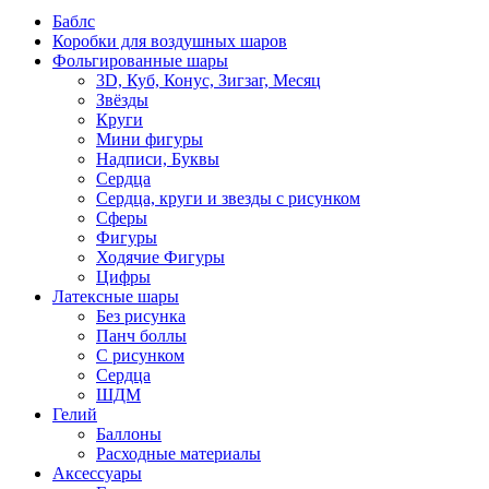
Баблс
Коробки для воздушных шаров
Фольгированные шары
3D, Куб, Конус, Зигзаг, Месяц
Звёзды
Круги
Мини фигуры
Надписи, Буквы
Сердца
Сердца, круги и звезды с рисунком
Сферы
Фигуры
Ходячие Фигуры
Цифры
Латексные шары
Без рисунка
Панч боллы
С рисунком
Сердца
ШДМ
Гелий
Баллоны
Расходные материалы
Аксессуары