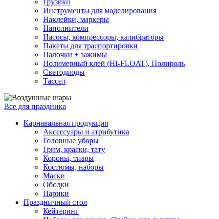
Грузики
Инструменты для моделирования
Наклейки, маркеры
Наполнители
Насосы, компрессоры, калибраторы
Пакеты для траспортировки
Палочки + зажимы
Полимерный клей (HI-FLOAT), Полироль
Светодиоды
Тассел
Все для праздника
Карнавальная продукция
Аксессуары и атрибутика
Головные уборы
Грим, краски, тату
Короны, тиары
Костюмы, наборы
Маски
Ободки
Парики
Праздничный стол
Кейтеринг