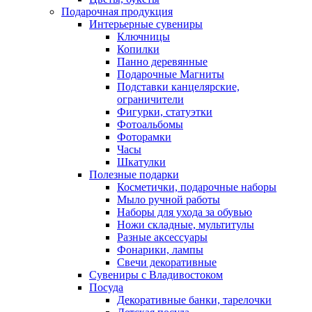
Подарочная продукция
Интерьерные сувениры
Ключницы
Копилки
Панно деревянные
Подарочные Магниты
Подставки канцелярские,
ограничители
Фигурки, статуэтки
Фотоальбомы
Фоторамки
Часы
Шкатулки
Полезные подарки
Косметички, подарочные наборы
Мыло ручной работы
Наборы для ухода за обувью
Ножи складные, мультитулы
Разные аксессуары
Фонарики, лампы
Свечи декоративные
Сувениры с Владивостоком
Посуда
Декоративные банки, тарелочки