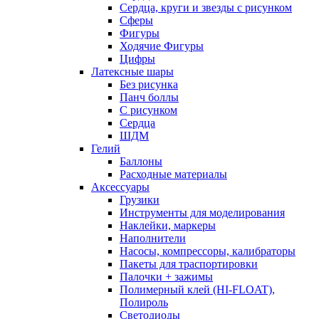
Сердца, круги и звезды с рисунком
Сферы
Фигуры
Ходячие Фигуры
Цифры
Латексные шары
Без рисунка
Панч боллы
С рисунком
Сердца
ШДМ
Гелий
Баллоны
Расходные материалы
Аксессуары
Грузики
Инструменты для моделирования
Наклейки, маркеры
Наполнители
Насосы, компрессоры, калибраторы
Пакеты для траспортировки
Палочки + зажимы
Полимерный клей (HI-FLOAT),
Полироль
Светодиоды