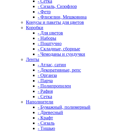
- Сетка
- Сизаль, Сизофлор
- Фетр
- Флизелин, Мешковина
Конусы и пакеты для цветов
Коробки
- Для цветов
- Наборы
- Поштучно
- Складные, сборные
- Чемоданы и сундучки
Ленты
- Атлас, сатин
- Декоративные, репс
- Органза
- Парча
- Полипропилен
- Рафия
- Сетка
Наполнители
- Бумажный, полимерный
- Древесный
- Крафт
- Сизаль
- Тишью