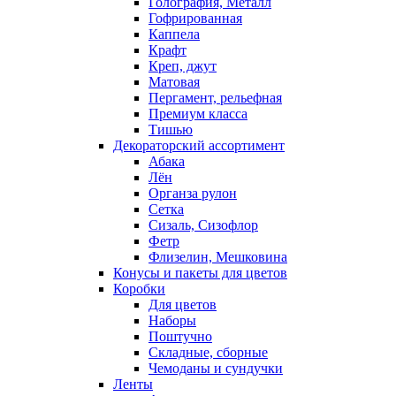
Голография, Металл
Гофрированная
Каппела
Крафт
Креп, джут
Матовая
Пергамент, рельефная
Премиум класса
Тишью
Декораторский ассортимент
Абака
Лён
Органза рулон
Сетка
Сизаль, Сизофлор
Фетр
Флизелин, Мешковина
Конусы и пакеты для цветов
Коробки
Для цветов
Наборы
Поштучно
Складные, сборные
Чемоданы и сундучки
Ленты