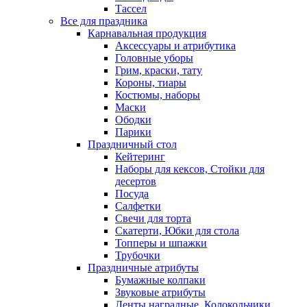
Тассел
Все для праздника
Карнавальная продукция
Аксессуары и атрибутика
Головные уборы
Грим, краски, тату
Короны, тиары
Костюмы, наборы
Маски
Ободки
Парики
Праздничный стол
Кейтеринг
Наборы для кексов, Стойки для
десертов
Посуда
Салфетки
Свечи для торта
Скатерти, Юбки для стола
Топперы и шпажки
Трубочки
Праздничные атрибуты
Бумажные колпаки
Звуковые атрибуты
Ленты наградные, Колокольчики