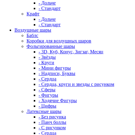
- Дольче
- Стандарт
Крафт
- Дольче
- Стандарт
Воздушные шары
Баблс
Коробки для воздушных шаров
Фольгированные шары
- 3D, Куб, Конус, Зигзаг, Месяц
- Звёзды
- Круги
- Мини фигуры
- Надписи, Буквы
- Сердца
- Сердца, круги и звезды с рисунком
- Сферы
- Фигуры
- Ходячие Фигуры
- Цифры
Латексные шары
- Без рисунка
- Панч боллы
- С рисунком
- Сердца