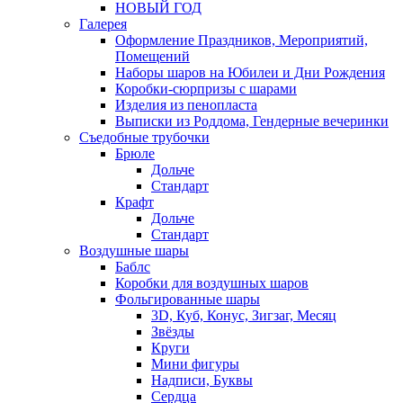
НОВЫЙ ГОД
Галерея
Оформление Праздников, Мероприятий,
Помещений
Наборы шаров на Юбилеи и Дни Рождения
Коробки-сюрпризы с шарами
Изделия из пенопласта
Выписки из Роддома, Гендерные вечеринки
Съедобные трубочки
Брюле
Дольче
Стандарт
Крафт
Дольче
Стандарт
Воздушные шары
Баблс
Коробки для воздушных шаров
Фольгированные шары
3D, Куб, Конус, Зигзаг, Месяц
Звёзды
Круги
Мини фигуры
Надписи, Буквы
Сердца