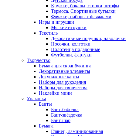
Детская посуда
Кружки, бокалы, стопки, штофы
Термоса, Спортивные бутылки
Фляжки, наборы с фляжками
Игры и игрушки
Мягкие игрушки
Текстиль
Декоративные подушки, наволочки
Носочки, колготки
Полотенца подарочные
Футболки, фартуки
Творчество
Бумага для скрапбукинга
Декоративные элементы
Декупажные карты
Наборы для рукоделия
Наборы для творчества
Наклейки мини
Упаковка
Банты
Бант-бабочка
Бант-звёздочка
Бант-шар
Бумага
Глянец, ламинированная