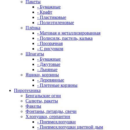
Пакеты
- Бумажные
- Крафт
- Пластиковые
- Полиэтиленовые
Плёнка
- Матовая и металлизированная
- Полисилк, пастель, калька
- Прозрачная
- С рисунком
Шпагаты
- Бумажные
- Джутовые
- Льняные
Ящики, корзины
- Деревянные
- Плетеные корзины
Пиротехника
Бенгальские огни
Салюты, ракеты
Факелы
Фонтаны, петарды, свечи
Хлопушки, серпантин
- Пневмохлопушки
- Пневмохлопушки цветной дым