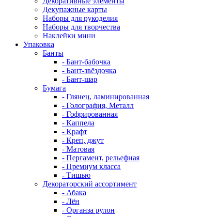
Декоративные элементы
Декупажные карты
Наборы для рукоделия
Наборы для творчества
Наклейки мини
Упаковка
Банты
- Бант-бабочка
- Бант-звёздочка
- Бант-шар
Бумага
- Глянец, ламинированная
- Голография, Металл
- Гофрированная
- Каппела
- Крафт
- Креп, джут
- Матовая
- Пергамент, рельефная
- Премиум класса
- Тишью
Декораторский ассортимент
- Абака
- Лён
- Органза рулон