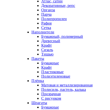
Атлас, сатин
Декоративные, репс
Органза
Парча
Полипропилен
Рафия
Сетка
Наполнители
Бумажный, полимерный
Древесный
Крафт
Сизаль
Тишью
Пакеты
Бумажные
Крафт
Пластиковые
Полиэтиленовые
Плёнка
Матовая и металлизированная
Полисилк, пастель, калька
Прозрачная
С рисунком
Шпагаты
Бумажные