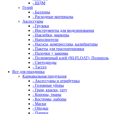
- ШДМ
Гелий
- Баллоны
- Расходные материалы
Аксессуары
- Грузики
- Инструменты для моделирования
- Наклейки, маркеры
- Наполнители
- Насосы, компрессоры, калибраторы
- Пакеты для траспортировки
- Палочки + зажимы
- Полимерный клей (HI-FLOAT), Полироль
- Светодиоды
- Тассел
Все для праздника
Карнавальная продукция
- Аксессуары и атрибутика
- Головные уборы
- Грим, краски, тату
- Короны, тиары
- Костюмы, наборы
- Маски
- Ободки
- Парики