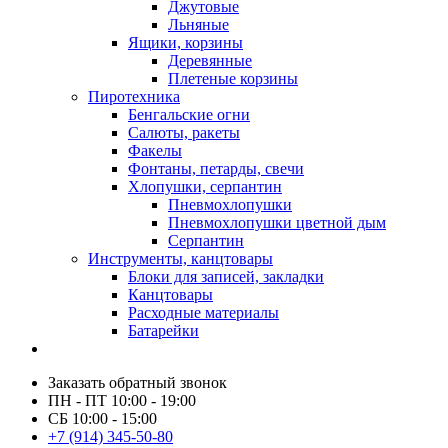
Джутовые
Льняные
Ящики, корзины
Деревянные
Плетеные корзины
Пиротехника
Бенгальские огни
Салюты, ракеты
Факелы
Фонтаны, петарды, свечи
Хлопушки, серпантин
Пневмохлопушки
Пневмохлопушки цветной дым
Серпантин
Инструменты, канцтовары
Блоки для записей, закладки
Канцтовары
Расходные материалы
Батарейки
Заказать обратный звонок
ПН - ПТ 10:00 - 19:00
СБ 10:00 - 15:00
+7 (914) 345-50-80