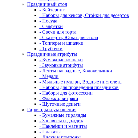
Праздничный стол
- Кейтеринг
- Наборы для кексов, Стойки для десертов
- Посуда
- Салфетки
- Свечи для торта
- Скатерти, Юбки для стола
- Топперы и шпажки
- Трубочки
Праздничные атрибуты
- Бумажные колпаки
- Звуковые атрибуты
- Ленты наградные, Колокольчики
- Медали
- Мыльные пузыри, Водные пистолеты
- Наборы для проведения праздников
- Наборы для фотосессии
- Флажки, ветряки
- Шуточные деньги
Гирлянды и украшения
- Бумажные гирлянды
- Занавесы и дождик
- Наклейки и магниты
- Плакаты
- Диски и помпоны