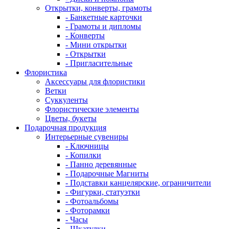
Открытки, конверты, грамоты
- Банкетные карточки
- Грамоты и дипломы
- Конверты
- Мини открытки
- Открытки
- Пригласительные
Флористика
Аксессуары для флористики
Ветки
Суккуленты
Флористические элементы
Цветы, букеты
Подарочная продукция
Интерьерные сувениры
- Ключницы
- Копилки
- Панно деревянные
- Подарочные Магниты
- Подставки канцелярские, ограничители
- Фигурки, статуэтки
- Фотоальбомы
- Фоторамки
- Часы
- Шкатулки