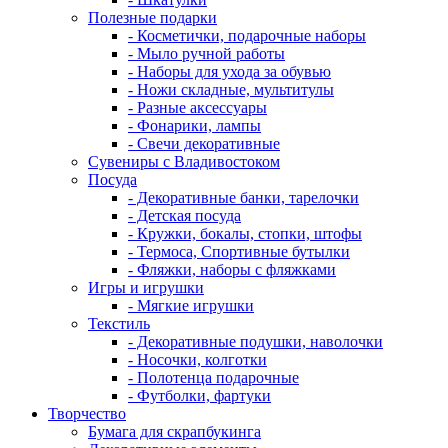
Полезные подарки
- Косметички, подарочные наборы
- Мыло ручной работы
- Наборы для ухода за обувью
- Ножи складные, мультитулы
- Разные аксессуары
- Фонарики, лампы
- Свечи декоративные
Сувениры с Владивостоком
Посуда
- Декоративные банки, тарелочки
- Детская посуда
- Кружки, бокалы, стопки, штофы
- Термоса, Спортивные бутылки
- Фляжки, наборы с фляжками
Игры и игрушки
- Мягкие игрушки
Текстиль
- Декоративные подушки, наволочки
- Носочки, колготки
- Полотенца подарочные
- Футболки, фартуки
Творчество
Бумага для скрапбукинга