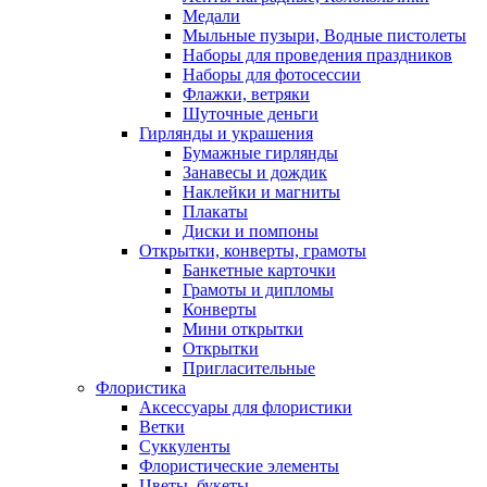
Медали
Мыльные пузыри, Водные пистолеты
Наборы для проведения праздников
Наборы для фотосессии
Флажки, ветряки
Шуточные деньги
Гирлянды и украшения
Бумажные гирлянды
Занавесы и дождик
Наклейки и магниты
Плакаты
Диски и помпоны
Открытки, конверты, грамоты
Банкетные карточки
Грамоты и дипломы
Конверты
Мини открытки
Открытки
Пригласительные
Флористика
Аксессуары для флористики
Ветки
Суккуленты
Флористические элементы
Цветы, букеты