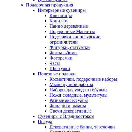
Подарочная продукция
Интерьерные сувениры
Ключницы
Копилки
Панно деревянные
Подарочные Магниты
Подставки канцелярские,
ограничители
Фигурки, статуэтки
Фотоальбомы
Фоторамки
Часы
Шкатулки
Полезные подарки
Косметички, подарочные наборы
Мыло ручной работы
Наборы для ухода за обувью
Ножи складные, мультитулы
Разные аксессуары
Фонарики, лампы
Свечи декоративные
Сувениры с Владивостоком
Посуда
Декоративные банки, тарелочки