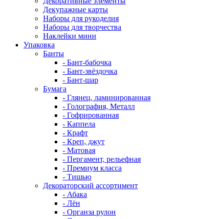
Декоративные элементы
Декупажные карты
Наборы для рукоделия
Наборы для творчества
Наклейки мини
Упаковка
Банты
- Бант-бабочка
- Бант-звёздочка
- Бант-шар
Бумага
- Глянец, ламинированная
- Голография, Металл
- Гофрированная
- Каппела
- Крафт
- Креп, джут
- Матовая
- Пергамент, рельефная
- Премиум класса
- Тишью
Декораторский ассортимент
- Абака
- Лён
- Органза рулон