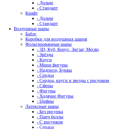
- Дольче
- Стандарт
Крафт
- Дольче
- Стандарт
Воздушные шары
Баблс
Коробки для воздушных шаров
Фольгированные шары
- 3D, Куб, Конус, Зигзаг, Месяц
- Звёзды
- Круги
- Мини фигуры
- Надписи, Буквы
- Сердца
- Сердца, круги и звезды с рисунком
- Сферы
- Фигуры
- Ходячие Фигуры
- Цифры
Латексные шары
- Без рисунка
- Панч боллы
- С рисунком
- Сердца