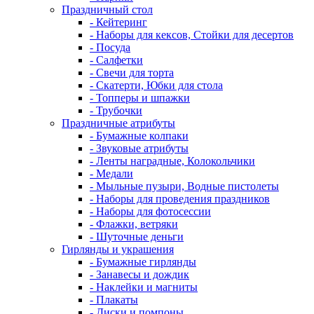
Праздничный стол
- Кейтеринг
- Наборы для кексов, Стойки для десертов
- Посуда
- Салфетки
- Свечи для торта
- Скатерти, Юбки для стола
- Топперы и шпажки
- Трубочки
Праздничные атрибуты
- Бумажные колпаки
- Звуковые атрибуты
- Ленты наградные, Колокольчики
- Медали
- Мыльные пузыри, Водные пистолеты
- Наборы для проведения праздников
- Наборы для фотосессии
- Флажки, ветряки
- Шуточные деньги
Гирлянды и украшения
- Бумажные гирлянды
- Занавесы и дождик
- Наклейки и магниты
- Плакаты
- Диски и помпоны