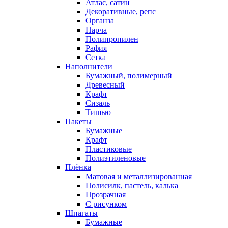
Атлас, сатин
Декоративные, репс
Органза
Парча
Полипропилен
Рафия
Сетка
Наполнители
Бумажный, полимерный
Древесный
Крафт
Сизаль
Тишью
Пакеты
Бумажные
Крафт
Пластиковые
Полиэтиленовые
Плёнка
Матовая и металлизированная
Полисилк, пастель, калька
Прозрачная
С рисунком
Шпагаты
Бумажные