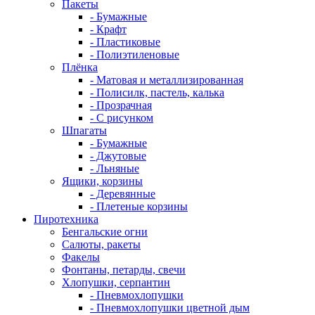
Пакеты
- Бумажные
- Крафт
- Пластиковые
- Полиэтиленовые
Плёнка
- Матовая и металлизированная
- Полисилк, пастель, калька
- Прозрачная
- С рисунком
Шпагаты
- Бумажные
- Джутовые
- Льняные
Ящики, корзины
- Деревянные
- Плетеные корзины
Пиротехника
Бенгальские огни
Салюты, ракеты
Факелы
Фонтаны, петарды, свечи
Хлопушки, серпантин
- Пневмохлопушки
- Пневмохлопушки цветной дым