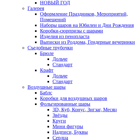
НОВЫЙ ГОД
Галерея
Оформление Праздников, Мероприятий,
Помещений
Наборы шаров на Юбилеи и Дни Рождения
Коробки-сюрпризы с шарами
Изделия из пенопласта
Выписки из Роддома, Гендерные вечеринки
Съедобные трубочки
Брюле
Дольче
Стандарт
Крафт
Дольче
Стандарт
Воздушные шары
Баблс
Коробки для воздушных шаров
Фольгированные шары
3D, Куб, Конус, Зигзаг, Месяц
Звёзды
Круги
Мини фигуры
Надписи, Буквы
Сердца