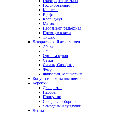
Голография, Металл
Гофрированная
Каппела
Крафт
Креп, джут
Матовая
Пергамент, рельефная
Премиум класса
Тишью
Декораторский ассортимент
Абака
Лён
Органза рулон
Сетка
Сизаль, Сизофлор
Фетр
Флизелин, Мешковина
Конусы и пакеты для цветов
Коробки
Для цветов
Наборы
Поштучно
Складные, сборные
Чемоданы и сундучки
Ленты