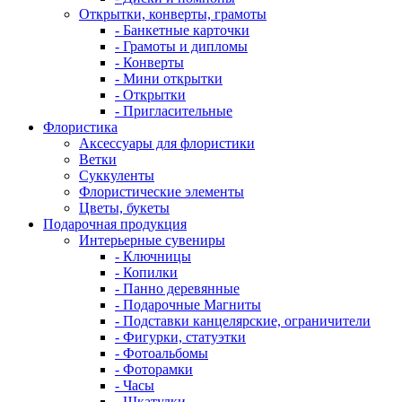
Открытки, конверты, грамоты
- Банкетные карточки
- Грамоты и дипломы
- Конверты
- Мини открытки
- Открытки
- Пригласительные
Флористика
Аксессуары для флористики
Ветки
Суккуленты
Флористические элементы
Цветы, букеты
Подарочная продукция
Интерьерные сувениры
- Ключницы
- Копилки
- Панно деревянные
- Подарочные Магниты
- Подставки канцелярские, ограничители
- Фигурки, статуэтки
- Фотоальбомы
- Фоторамки
- Часы
- Шкатулки