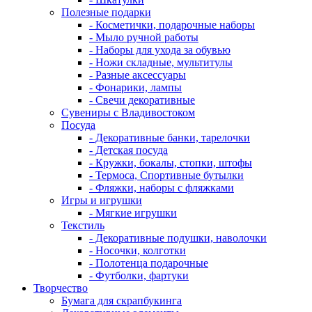
Полезные подарки
- Косметички, подарочные наборы
- Мыло ручной работы
- Наборы для ухода за обувью
- Ножи складные, мультитулы
- Разные аксессуары
- Фонарики, лампы
- Свечи декоративные
Сувениры с Владивостоком
Посуда
- Декоративные банки, тарелочки
- Детская посуда
- Кружки, бокалы, стопки, штофы
- Термоса, Спортивные бутылки
- Фляжки, наборы с фляжками
Игры и игрушки
- Мягкие игрушки
Текстиль
- Декоративные подушки, наволочки
- Носочки, колготки
- Полотенца подарочные
- Футболки, фартуки
Творчество
Бумага для скрапбукинга