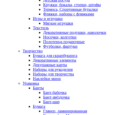
Детская посуда
Кружки, бокалы, стопки, штофы
Термоса, Спортивные бутылки
Фляжки, наборы с фляжками
Игры и игрушки
Мягкие игрушки
Текстиль
Декоративные подушки, наволочки
Носочки, колготки
Полотенца подарочные
Футболки, фартуки
Творчество
Бумага для скрапбукинга
Декоративные элементы
Декупажные карты
Наборы для рукоделия
Наборы для творчества
Наклейки мини
Упаковка
Банты
Бант-бабочка
Бант-звёздочка
Бант-шар
Бумага
Глянец, ламинированная