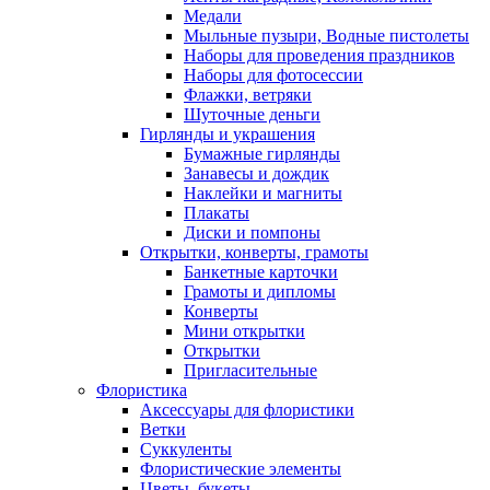
Медали
Мыльные пузыри, Водные пистолеты
Наборы для проведения праздников
Наборы для фотосессии
Флажки, ветряки
Шуточные деньги
Гирлянды и украшения
Бумажные гирлянды
Занавесы и дождик
Наклейки и магниты
Плакаты
Диски и помпоны
Открытки, конверты, грамоты
Банкетные карточки
Грамоты и дипломы
Конверты
Мини открытки
Открытки
Пригласительные
Флористика
Аксессуары для флористики
Ветки
Суккуленты
Флористические элементы
Цветы, букеты