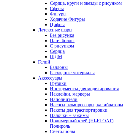
Сердца, круги и звезды с рисунком
Сферы
Фигуры
Ходячие Фигуры
Цифры
Латексные шары
Без рисунка
Панч боллы
С рисунком
Сердца
ШДМ
Гелий
Баллоны
Расходные материалы
Аксессуары
Грузики
Инструменты для моделирования
Наклейки, маркеры
Наполнители
Насосы, компрессоры, калибраторы
Пакеты для траспортировки
Палочки + зажимы
Полимерный клей (HI-FLOAT),
Полироль
Светодиоды