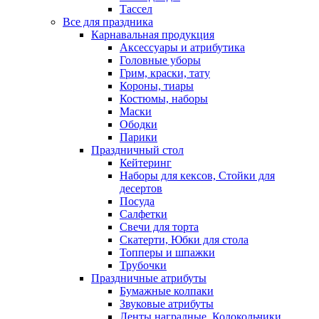
Тассел
Все для праздника
Карнавальная продукция
Аксессуары и атрибутика
Головные уборы
Грим, краски, тату
Короны, тиары
Костюмы, наборы
Маски
Ободки
Парики
Праздничный стол
Кейтеринг
Наборы для кексов, Стойки для
десертов
Посуда
Салфетки
Свечи для торта
Скатерти, Юбки для стола
Топперы и шпажки
Трубочки
Праздничные атрибуты
Бумажные колпаки
Звуковые атрибуты
Ленты наградные, Колокольчики