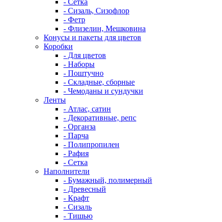
- Сетка
- Сизаль, Сизофлор
- Фетр
- Флизелин, Мешковина
Конусы и пакеты для цветов
Коробки
- Для цветов
- Наборы
- Поштучно
- Складные, сборные
- Чемоданы и сундучки
Ленты
- Атлас, сатин
- Декоративные, репс
- Органза
- Парча
- Полипропилен
- Рафия
- Сетка
Наполнители
- Бумажный, полимерный
- Древесный
- Крафт
- Сизаль
- Тишью