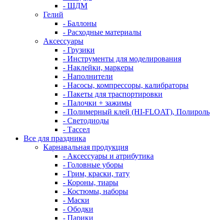
- ШДМ
Гелий
- Баллоны
- Расходные материалы
Аксессуары
- Грузики
- Инструменты для моделирования
- Наклейки, маркеры
- Наполнители
- Насосы, компрессоры, калибраторы
- Пакеты для траспортировки
- Палочки + зажимы
- Полимерный клей (HI-FLOAT), Полироль
- Светодиоды
- Тассел
Все для праздника
Карнавальная продукция
- Аксессуары и атрибутика
- Головные уборы
- Грим, краски, тату
- Короны, тиары
- Костюмы, наборы
- Маски
- Ободки
- Парики