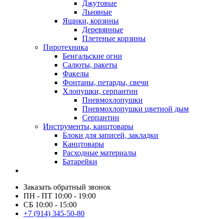
Джутовые
Льняные
Ящики, корзины
Деревянные
Плетеные корзины
Пиротехника
Бенгальские огни
Салюты, ракеты
Факелы
Фонтаны, петарды, свечи
Хлопушки, серпантин
Пневмохлопушки
Пневмохлопушки цветной дым
Серпантин
Инструменты, канцтовары
Блоки для записей, закладки
Канцтовары
Расходные материалы
Батарейки
Заказать обратный звонок
ПН - ПТ 10:00 - 19:00
СБ 10:00 - 15:00
+7 (914) 345-50-80