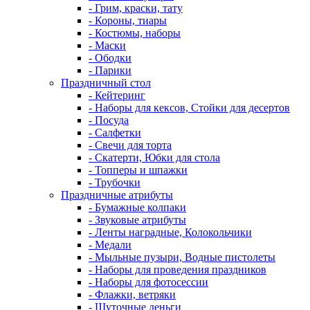
- Грим, краски, тату
- Короны, тиары
- Костюмы, наборы
- Маски
- Ободки
- Парики
Праздничный стол
- Кейтеринг
- Наборы для кексов, Стойки для десертов
- Посуда
- Салфетки
- Свечи для торта
- Скатерти, Юбки для стола
- Топперы и шпажки
- Трубочки
Праздничные атрибуты
- Бумажные колпаки
- Звуковые атрибуты
- Ленты наградные, Колокольчики
- Медали
- Мыльные пузыри, Водные пистолеты
- Наборы для проведения праздников
- Наборы для фотосессии
- Флажки, ветряки
- Шуточные деньги