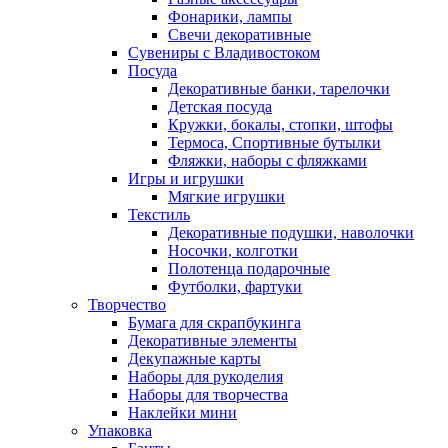
Фонарики, лампы
Свечи декоративные
Сувениры с Владивостоком
Посуда
Декоративные банки, тарелочки
Детская посуда
Кружки, бокалы, стопки, штофы
Термоса, Спортивные бутылки
Фляжки, наборы с фляжками
Игры и игрушки
Мягкие игрушки
Текстиль
Декоративные подушки, наволочки
Носочки, колготки
Полотенца подарочные
Футболки, фартуки
Творчество
Бумага для скрапбукинга
Декоративные элементы
Декупажные карты
Наборы для рукоделия
Наборы для творчества
Наклейки мини
Упаковка