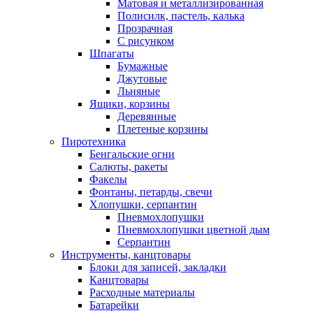
Матовая и металлизированная
Полисилк, пастель, калька
Прозрачная
С рисунком
Шпагаты
Бумажные
Джутовые
Льняные
Ящики, корзины
Деревянные
Плетеные корзины
Пиротехника
Бенгальские огни
Салюты, ракеты
Факелы
Фонтаны, петарды, свечи
Хлопушки, серпантин
Пневмохлопушки
Пневмохлопушки цветной дым
Серпантин
Инструменты, канцтовары
Блоки для записей, закладки
Канцтовары
Расходные материалы
Батарейки