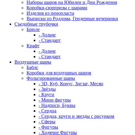
Наборы шаров на Юбилеи и Дни Рождения
Коробки-сюрпризы с шарами
Изделия из пенопласта
Выписки из Роддома, Гендерные вечеринки
Съедобные трубочки
Брюле
- Дольче
- Стандарт
Крафт
- Дольче
- Стандарт
Воздушные шары
Баблс
Коробки для воздушных шаров
Фольгированные шары
- 3D, Куб, Конус, Зигзаг, Месяц
- Звёзды
- Круги
- Мини фигуры
- Надписи, Буквы
- Сердца
- Сердца, круги и звезды с рисунком
- Сферы
- Фигуры
- Ходячие Фигуры