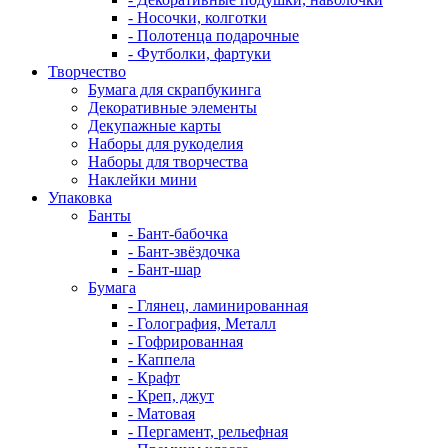
- Носочки, колготки
- Полотенца подарочные
- Футболки, фартуки
Творчество
Бумага для скрапбукинга
Декоративные элементы
Декупажные карты
Наборы для рукоделия
Наборы для творчества
Наклейки мини
Упаковка
Банты
- Бант-бабочка
- Бант-звёздочка
- Бант-шар
Бумага
- Глянец, ламинированная
- Голография, Металл
- Гофрированная
- Каппела
- Крафт
- Креп, джут
- Матовая
- Пергамент, рельефная