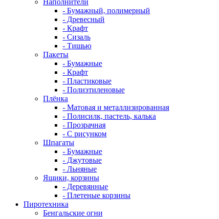
Наполнители
- Бумажный, полимерный
- Древесный
- Крафт
- Сизаль
- Тишью
Пакеты
- Бумажные
- Крафт
- Пластиковые
- Полиэтиленовые
Плёнка
- Матовая и металлизированная
- Полисилк, пастель, калька
- Прозрачная
- С рисунком
Шпагаты
- Бумажные
- Джутовые
- Льняные
Ящики, корзины
- Деревянные
- Плетеные корзины
Пиротехника
Бенгальские огни