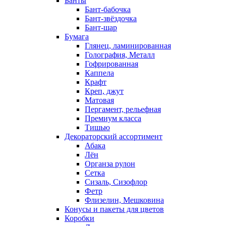
Банты
Бант-бабочка
Бант-звёздочка
Бант-шар
Бумага
Глянец, ламинированная
Голография, Металл
Гофрированная
Каппела
Крафт
Креп, джут
Матовая
Пергамент, рельефная
Премиум класса
Тишью
Декораторский ассортимент
Абака
Лён
Органза рулон
Сетка
Сизаль, Сизофлор
Фетр
Флизелин, Мешковина
Конусы и пакеты для цветов
Коробки