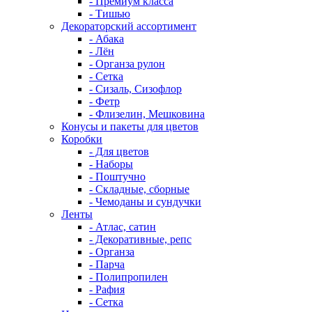
- Премиум класса
- Тишью
Декораторский ассортимент
- Абака
- Лён
- Органза рулон
- Сетка
- Сизаль, Сизофлор
- Фетр
- Флизелин, Мешковина
Конусы и пакеты для цветов
Коробки
- Для цветов
- Наборы
- Поштучно
- Складные, сборные
- Чемоданы и сундучки
Ленты
- Атлас, сатин
- Декоративные, репс
- Органза
- Парча
- Полипропилен
- Рафия
- Сетка