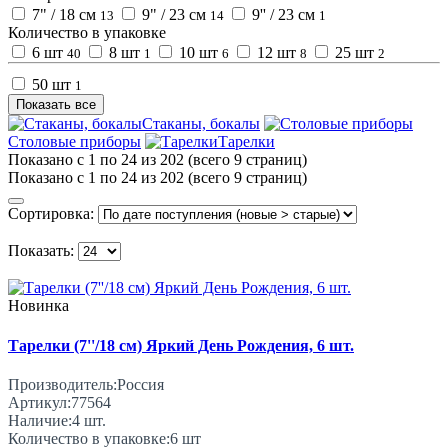
7" / 18 см
9" / 23 см
9'' / 23 см
13
14
1
Количество в упаковке
6 шт
8 шт
10 шт
12 шт
25 шт
40
1
6
8
2
50 шт
1
Показать все
Стаканы, бокалы
Столовые приборы
Тарелки
Показано с 1 по 24 из 202 (всего 9 страниц)
Показано с 1 по 24 из 202 (всего 9 страниц)
Сортировка:
Показать:
Новинка
Тарелки (7''/18 см) Яркий День Рождения, 6 шт.
Производитель:
Россия
Артикул:
77564
Наличие:
4
шт.
Количество в упаковке:
6 шт