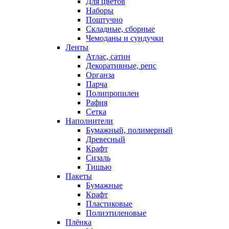
Для цветов
Наборы
Поштучно
Складные, сборные
Чемоданы и сундучки
Ленты
Атлас, сатин
Декоративные, репс
Органза
Парча
Полипропилен
Рафия
Сетка
Наполнители
Бумажный, полимерный
Древесный
Крафт
Сизаль
Тишью
Пакеты
Бумажные
Крафт
Пластиковые
Полиэтиленовые
Плёнка