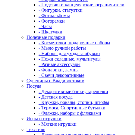
- Подставки канцелярские, ограничители
- Фигурки, статуэтки
- Фотоальбомы
- Фоторамки
- Часы
- Шкатулки
Полезные подарки
- Косметички, подарочные наборы
- Мыло ручной работы
- Наборы для ухода за обувью
- Ножи складные, мультитулы
- Разные аксессуары
- Фонарики, лампы
- Свечи декоративные
Сувениры с Владивостоком
Посуда
- Декоративные банки, тарелочки
- Детская посуда
- Кружки, бокалы, стопки, штофы
- Термоса, Спортивные бутылки
- Фляжки, наборы с фляжками
Игры и игрушки
- Мягкие игрушки
Текстиль
- Декоративные подушки, наволочки