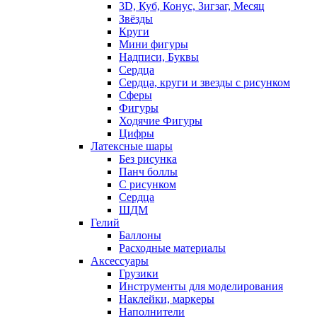
3D, Куб, Конус, Зигзаг, Месяц
Звёзды
Круги
Мини фигуры
Надписи, Буквы
Сердца
Сердца, круги и звезды с рисунком
Сферы
Фигуры
Ходячие Фигуры
Цифры
Латексные шары
Без рисунка
Панч боллы
С рисунком
Сердца
ШДМ
Гелий
Баллоны
Расходные материалы
Аксессуары
Грузики
Инструменты для моделирования
Наклейки, маркеры
Наполнители