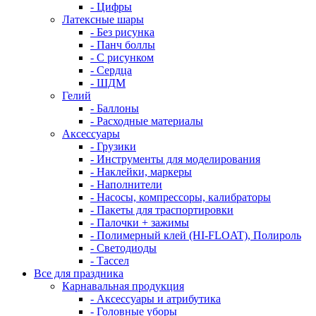
- Цифры
Латексные шары
- Без рисунка
- Панч боллы
- С рисунком
- Сердца
- ШДМ
Гелий
- Баллоны
- Расходные материалы
Аксессуары
- Грузики
- Инструменты для моделирования
- Наклейки, маркеры
- Наполнители
- Насосы, компрессоры, калибраторы
- Пакеты для траспортировки
- Палочки + зажимы
- Полимерный клей (HI-FLOAT), Полироль
- Светодиоды
- Тассел
Все для праздника
Карнавальная продукция
- Аксессуары и атрибутика
- Головные уборы