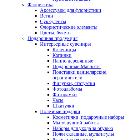
Флористика
Аксессуары для флористики
Ветки
Суккуленты
Флористические элементы
Цветы, букеты
Подарочная продукция
Интерьерные сувениры
Ключницы
Копилки
Панно деревянные
Подарочные Магниты
Подставки канцелярские,
ограничители
Фигурки, статуэтки
Фотоальбомы
Фоторамки
Часы
Шкатулки
Полезные подарки
Косметички, подарочные наборы
Мыло ручной работы
Наборы для ухода за обувью
Ножи складные, мультитулы
Разные аксессуары