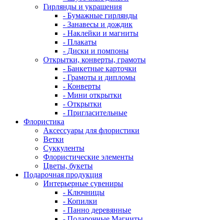
Гирлянды и украшения
- Бумажные гирлянды
- Занавесы и дождик
- Наклейки и магниты
- Плакаты
- Диски и помпоны
Открытки, конверты, грамоты
- Банкетные карточки
- Грамоты и дипломы
- Конверты
- Мини открытки
- Открытки
- Пригласительные
Флористика
Аксессуары для флористики
Ветки
Суккуленты
Флористические элементы
Цветы, букеты
Подарочная продукция
Интерьерные сувениры
- Ключницы
- Копилки
- Панно деревянные
- Подарочные Магниты