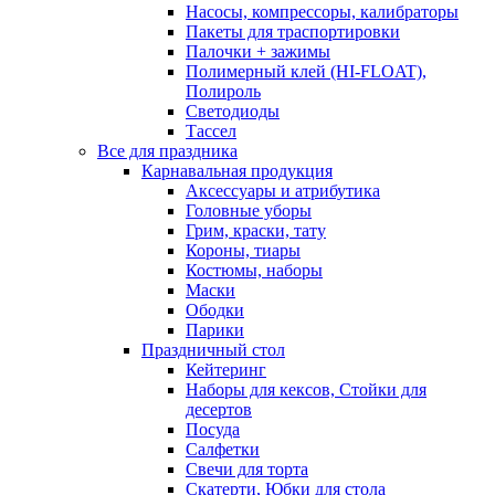
Насосы, компрессоры, калибраторы
Пакеты для траспортировки
Палочки + зажимы
Полимерный клей (HI-FLOAT),
Полироль
Светодиоды
Тассел
Все для праздника
Карнавальная продукция
Аксессуары и атрибутика
Головные уборы
Грим, краски, тату
Короны, тиары
Костюмы, наборы
Маски
Ободки
Парики
Праздничный стол
Кейтеринг
Наборы для кексов, Стойки для
десертов
Посуда
Салфетки
Свечи для торта
Скатерти, Юбки для стола