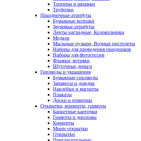
Топперы и шпажки
Трубочки
Праздничные атрибуты
Бумажные колпаки
Звуковые атрибуты
Ленты наградные, Колокольчики
Медали
Мыльные пузыри, Водные пистолеты
Наборы для проведения праздников
Наборы для фотосессии
Флажки, ветряки
Шуточные деньги
Гирлянды и украшения
Бумажные гирлянды
Занавесы и дождик
Наклейки и магниты
Плакаты
Диски и помпоны
Открытки, конверты, грамоты
Банкетные карточки
Грамоты и дипломы
Конверты
Мини открытки
Открытки
Пригласительные