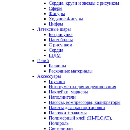
Сердца, круги и звезды с рисунком
Сферы
Фигуры
Ходячие Фигуры
Цифры
Латексные шары
Без рисунка
Панч боллы
С рисунком
Сердца
ШДМ
Гелий
Баллоны
Расходные материалы
Аксессуары
Грузики
Инструменты для моделирования
Наклейки, маркеры
Наполнители
Насосы, компрессоры, калибраторы
Пакеты для траспортировки
Палочки + зажимы
Полимерный клей (HI-FLOAT),
Полироль
Светодиоды