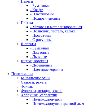
Пакеты
- Бумажные
- Крафт
- Пластиковые
- Полиэтиленовые
Плёнка
- Матовая и металлизированная
- Полисилк, пастель, калька
- Прозрачная
- С рисунком
Шпагаты
- Бумажные
- Джутовые
- Льняные
Ящики, корзины
- Деревянные
- Плетеные корзины
Пиротехника
Бенгальские огни
Салюты, ракеты
Факелы
Фонтаны, петарды, свечи
Хлопушки, серпантин
- Пневмохлопушки
- Пневмохлопушки цветной дым