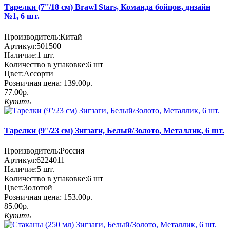
Тарелки (7''/18 см) Brawl Stars, Команда бойцов, дизайн
№1, 6 шт.
Производитель:
Китай
Артикул:
501500
Наличие:
1
шт.
Количество в упаковке:
6 шт
Цвет:
Ассорти
Розничная цена:
139.00р.
77.00р.
Купить
Тарелки (9''/23 см) Зигзаги, Белый/Золото, Металлик, 6 шт.
Производитель:
Россия
Артикул:
6224011
Наличие:
5
шт.
Количество в упаковке:
6 шт
Цвет:
Золотой
Розничная цена:
153.00р.
85.00р.
Купить