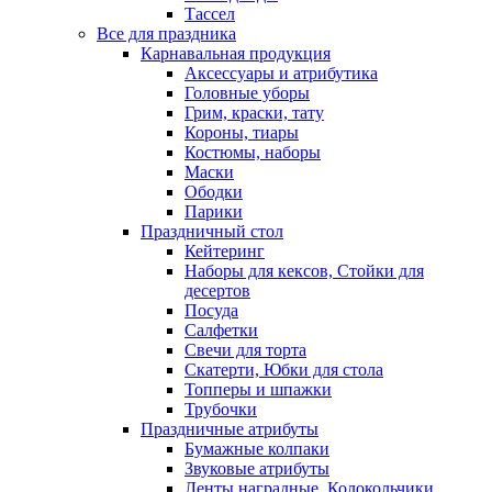
Тассел
Все для праздника
Карнавальная продукция
Аксессуары и атрибутика
Головные уборы
Грим, краски, тату
Короны, тиары
Костюмы, наборы
Маски
Ободки
Парики
Праздничный стол
Кейтеринг
Наборы для кексов, Стойки для
десертов
Посуда
Салфетки
Свечи для торта
Скатерти, Юбки для стола
Топперы и шпажки
Трубочки
Праздничные атрибуты
Бумажные колпаки
Звуковые атрибуты
Ленты наградные, Колокольчики