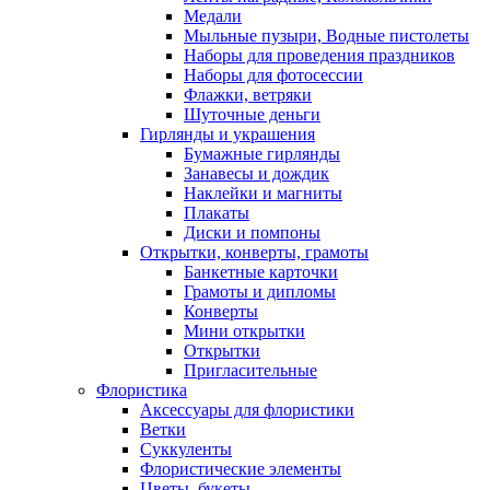
Медали
Мыльные пузыри, Водные пистолеты
Наборы для проведения праздников
Наборы для фотосессии
Флажки, ветряки
Шуточные деньги
Гирлянды и украшения
Бумажные гирлянды
Занавесы и дождик
Наклейки и магниты
Плакаты
Диски и помпоны
Открытки, конверты, грамоты
Банкетные карточки
Грамоты и дипломы
Конверты
Мини открытки
Открытки
Пригласительные
Флористика
Аксессуары для флористики
Ветки
Суккуленты
Флористические элементы
Цветы, букеты