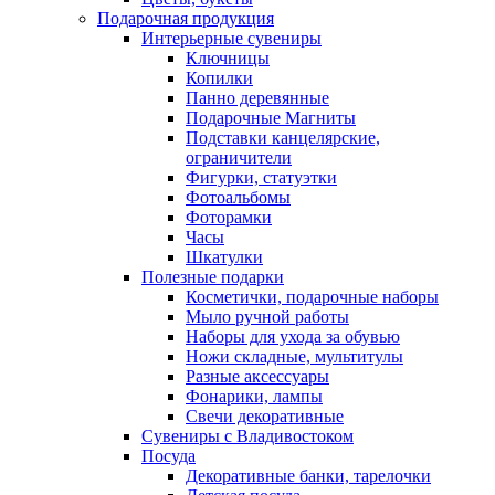
Подарочная продукция
Интерьерные сувениры
Ключницы
Копилки
Панно деревянные
Подарочные Магниты
Подставки канцелярские,
ограничители
Фигурки, статуэтки
Фотоальбомы
Фоторамки
Часы
Шкатулки
Полезные подарки
Косметички, подарочные наборы
Мыло ручной работы
Наборы для ухода за обувью
Ножи складные, мультитулы
Разные аксессуары
Фонарики, лампы
Свечи декоративные
Сувениры с Владивостоком
Посуда
Декоративные банки, тарелочки