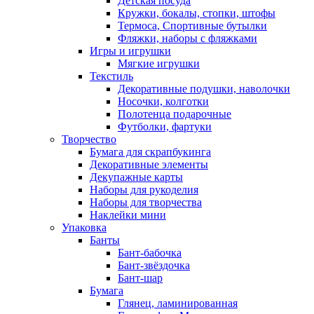
Детская посуда
Кружки, бокалы, стопки, штофы
Термоса, Спортивные бутылки
Фляжки, наборы с фляжками
Игры и игрушки
Мягкие игрушки
Текстиль
Декоративные подушки, наволочки
Носочки, колготки
Полотенца подарочные
Футболки, фартуки
Творчество
Бумага для скрапбукинга
Декоративные элементы
Декупажные карты
Наборы для рукоделия
Наборы для творчества
Наклейки мини
Упаковка
Банты
Бант-бабочка
Бант-звёздочка
Бант-шар
Бумага
Глянец, ламинированная