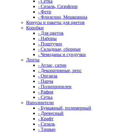
- Сетка
- Сизаль, Сизофлор
- Фетр
- Флизелин, Мешковина
Конусы и пакеты для цветов
Коробки
- Для цветов
- Наборы
- Поштучно
- Складные, сборные
- Чемоданы и сундучки
Ленты
- Атлас, сатин
- Декоративные, репс
- Органза
- Парча
- Полипропилен
- Рафия
- Сетка
Наполнители
- Бумажный, полимерный
- Древесный
- Крафт
- Сизаль
- Тишью