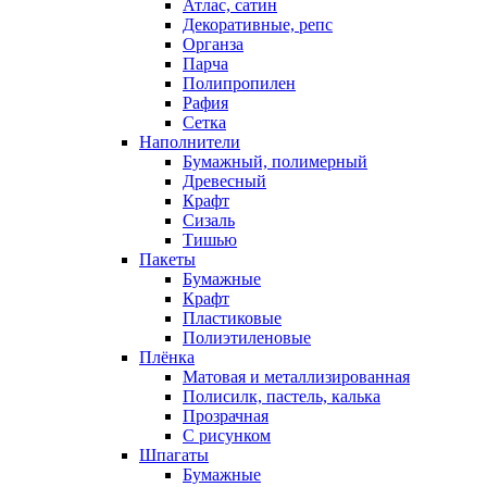
Атлас, сатин
Декоративные, репс
Органза
Парча
Полипропилен
Рафия
Сетка
Наполнители
Бумажный, полимерный
Древесный
Крафт
Сизаль
Тишью
Пакеты
Бумажные
Крафт
Пластиковые
Полиэтиленовые
Плёнка
Матовая и металлизированная
Полисилк, пастель, калька
Прозрачная
С рисунком
Шпагаты
Бумажные