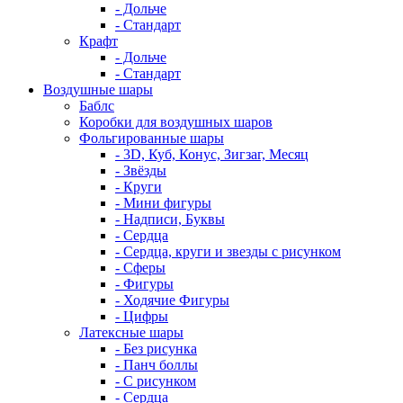
- Дольче
- Стандарт
Крафт
- Дольче
- Стандарт
Воздушные шары
Баблс
Коробки для воздушных шаров
Фольгированные шары
- 3D, Куб, Конус, Зигзаг, Месяц
- Звёзды
- Круги
- Мини фигуры
- Надписи, Буквы
- Сердца
- Сердца, круги и звезды с рисунком
- Сферы
- Фигуры
- Ходячие Фигуры
- Цифры
Латексные шары
- Без рисунка
- Панч боллы
- С рисунком
- Сердца