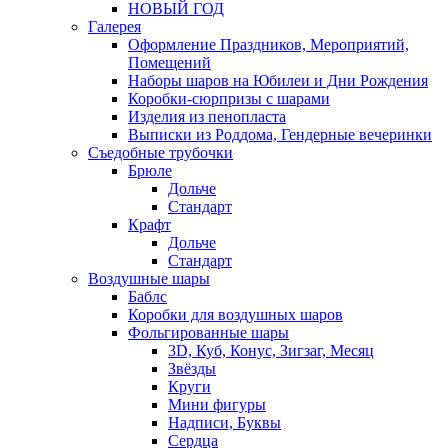
НОВЫЙ ГОД
Галерея
Оформление Праздников, Мероприятий,
Помещений
Наборы шаров на Юбилеи и Дни Рождения
Коробки-сюрпризы с шарами
Изделия из пенопласта
Выписки из Роддома, Гендерные вечеринки
Съедобные трубочки
Брюле
Дольче
Стандарт
Крафт
Дольче
Стандарт
Воздушные шары
Баблс
Коробки для воздушных шаров
Фольгированные шары
3D, Куб, Конус, Зигзаг, Месяц
Звёзды
Круги
Мини фигуры
Надписи, Буквы
Сердца