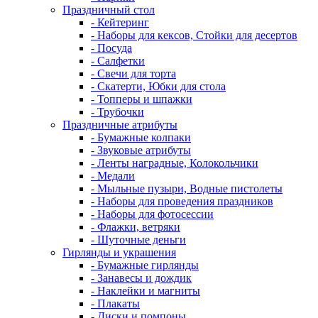
Праздничный стол
- Кейтеринг
- Наборы для кексов, Стойки для десертов
- Посуда
- Салфетки
- Свечи для торта
- Скатерти, Юбки для стола
- Топперы и шпажки
- Трубочки
Праздничные атрибуты
- Бумажные колпаки
- Звуковые атрибуты
- Ленты наградные, Колокольчики
- Медали
- Мыльные пузыри, Водные пистолеты
- Наборы для проведения праздников
- Наборы для фотосессии
- Флажки, ветряки
- Шуточные деньги
Гирлянды и украшения
- Бумажные гирлянды
- Занавесы и дождик
- Наклейки и магниты
- Плакаты
- Диски и помпоны