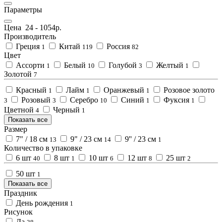
Параметры
Цена
24
-
1054
р.
Производитель
Греция
Китай
Россия
1
119
82
Цвет
Ассорти
Белый
Голубой
Желтый
1
10
3
1
Золотой
7
Красный
Лайм
Оранжевый
Розовое золото
1
1
1
Розовый
Серебро
Синий
Фуксия
3
3
10
1
1
Цветной
Черный
4
1
Показать все
Размер
7" / 18 см
9" / 23 см
9'' / 23 см
13
14
1
Количество в упаковке
6 шт
8 шт
10 шт
12 шт
25 шт
40
1
6
8
2
50 шт
1
Показать все
Праздник
День рождения
1
Рисунок
Да