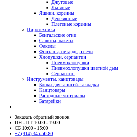
Джутовые
Льняные
Ящики, корзины
Деревянные
Плетеные корзины
Пиротехника
Бенгальские огни
Салюты, ракеты
Факелы
Фонтаны, петарды, свечи
Хлопушки, серпантин
Пневмохлопушки
Пневмохлопушки цветной дым
Серпантин
Инструменты, канцтовары
Блоки для записей, закладки
Канцтовары
Расходные материалы
Батарейки
Заказать обратный звонок
ПН - ПТ 10:00 - 19:00
СБ 10:00 - 15:00
+7 (914) 345-50-80