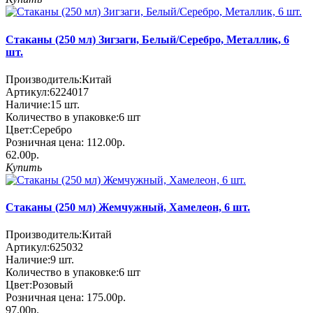
Стаканы (250 мл) Зигзаги, Белый/Серебро, Металлик, 6
шт.
Производитель:
Китай
Артикул:
6224017
Наличие:
15
шт.
Количество в упаковке:
6 шт
Цвет:
Серебро
Розничная цена:
112.00р.
62.00р.
Купить
Стаканы (250 мл) Жемчужный, Хамелеон, 6 шт.
Производитель:
Китай
Артикул:
625032
Наличие:
9
шт.
Количество в упаковке:
6 шт
Цвет:
Розовый
Розничная цена:
175.00р.
97.00р.