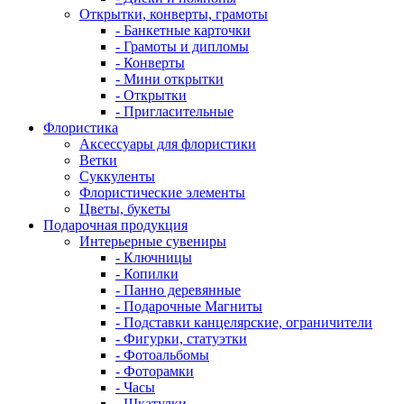
Открытки, конверты, грамоты
- Банкетные карточки
- Грамоты и дипломы
- Конверты
- Мини открытки
- Открытки
- Пригласительные
Флористика
Аксессуары для флористики
Ветки
Суккуленты
Флористические элементы
Цветы, букеты
Подарочная продукция
Интерьерные сувениры
- Ключницы
- Копилки
- Панно деревянные
- Подарочные Магниты
- Подставки канцелярские, ограничители
- Фигурки, статуэтки
- Фотоальбомы
- Фоторамки
- Часы
- Шкатулки