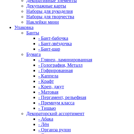
Декоративные элементы
Декупажные карты
Наборы для рукоделия
Наборы для творчества
Наклейки мини
Упаковка
Банты
- Бант-бабочка
- Бант-звёздочка
- Бант-шар
Бумага
- Глянец, ламинированная
- Голография, Металл
- Гофрированная
- Каппела
- Крафт
- Креп, джут
- Матовая
- Пергамент, рельефная
- Премиум класса
- Тишью
Декораторский ассортимент
- Абака
- Лён
- Органза рулон