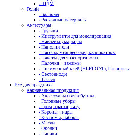
- ШДМ
Гелий
- Баллоны
- Расходные материалы
Аксессуары
- Грузики
- Инструменты для моделирования
- Наклейки, маркеры
- Наполнители
- Насосы, компрессоры, калибраторы
- Пакеты для траспортировки
- Палочки + зажимы
- Полимерный клей (HI-FLOAT), Полироль
- Светодиоды
- Тассел
Все для праздника
Карнавальная продукция
- Аксессуары и атрибутика
- Головные уборы
- Грим, краски, тату
- Короны, тиары
- Костюмы, наборы
- Маски
- Ободки
- Парики