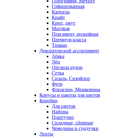
Голография, Металл
Гофрированная
Каппела
Крафт
Креп, джут
Матовая
Пергамент, рельефная
Премиум класса
Тишью
Декораторский ассортимент
Абака
Лён
Органза рулон
Сетка
Сизаль, Сизофлор
Фетр
Флизелин, Мешковина
Конусы и пакеты для цветов
Коробки
Для цветов
Наборы
Поштучно
Складные, сборные
Чемоданы и сундучки
Ленты