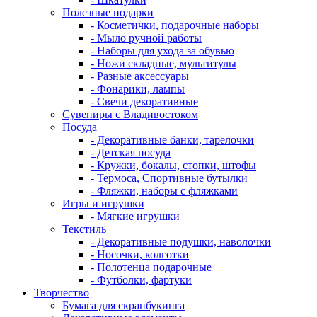
Полезные подарки
- Косметички, подарочные наборы
- Мыло ручной работы
- Наборы для ухода за обувью
- Ножи складные, мультитулы
- Разные аксессуары
- Фонарики, лампы
- Свечи декоративные
Сувениры с Владивостоком
Посуда
- Декоративные банки, тарелочки
- Детская посуда
- Кружки, бокалы, стопки, штофы
- Термоса, Спортивные бутылки
- Фляжки, наборы с фляжками
Игры и игрушки
- Мягкие игрушки
Текстиль
- Декоративные подушки, наволочки
- Носочки, колготки
- Полотенца подарочные
- Футболки, фартуки
Творчество
Бумага для скрапбукинга