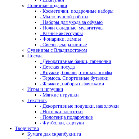
Полезные подарки
- Косметички, подарочные наборы
- Мыло ручной работы
- Наборы для ухода за обувью
- Ножи складные, мультитулы
- Разные аксессуары
- Фонарики, лампы
- Свечи декоративные
Сувениры с Владивостоком
Посуда
- Декоративные банки, тарелочки
- Детская посуда
- Кружки, бокалы, стопки, штофы
- Термоса, Спортивные бутылки
- Фляжки, наборы с фляжками
Игры и игрушки
- Мягкие игрушки
Текстиль
- Декоративные подушки, наволочки
- Носочки, колготки
- Полотенца подарочные
- Футболки, фартуки
Творчество
Бумага для скрапбукинга