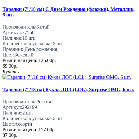
Тарелки (7''/18 см) С Днем Рождения (флажки), Металлик,
6 шт.
Производитель:
Китай
Артикул:
77560
Наличие:
10
шт.
Количество в упаковке:
6 шт
Праздник:
День рождения
Цвет:
Бежевый
Розничная цена:
125.00р.
69.00р.
Купить
Тарелки (7''/18 см) Кукла ЛОЛ (LOL), Surprise OMG, 6 шт.
Производитель:
Россия
Артикул:
292199
Наличие:
2
шт.
Количество в упаковке:
6 шт
Цвет:
Ассорти
Розничная цена:
157.00р.
87.00р.