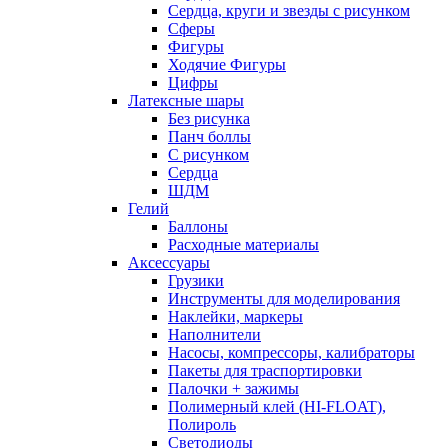
Сердца, круги и звезды с рисунком
Сферы
Фигуры
Ходячие Фигуры
Цифры
Латексные шары
Без рисунка
Панч боллы
С рисунком
Сердца
ШДМ
Гелий
Баллоны
Расходные материалы
Аксессуары
Грузики
Инструменты для моделирования
Наклейки, маркеры
Наполнители
Насосы, компрессоры, калибраторы
Пакеты для траспортировки
Палочки + зажимы
Полимерный клей (HI-FLOAT),
Полироль
Светодиоды