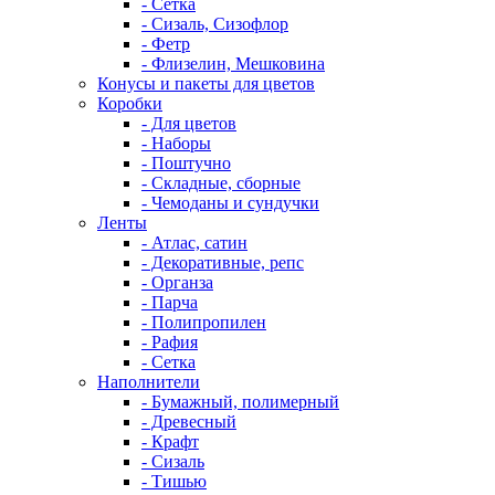
- Сетка
- Сизаль, Сизофлор
- Фетр
- Флизелин, Мешковина
Конусы и пакеты для цветов
Коробки
- Для цветов
- Наборы
- Поштучно
- Складные, сборные
- Чемоданы и сундучки
Ленты
- Атлас, сатин
- Декоративные, репс
- Органза
- Парча
- Полипропилен
- Рафия
- Сетка
Наполнители
- Бумажный, полимерный
- Древесный
- Крафт
- Сизаль
- Тишью