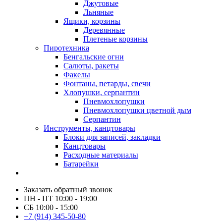
Джутовые
Льняные
Ящики, корзины
Деревянные
Плетеные корзины
Пиротехника
Бенгальские огни
Салюты, ракеты
Факелы
Фонтаны, петарды, свечи
Хлопушки, серпантин
Пневмохлопушки
Пневмохлопушки цветной дым
Серпантин
Инструменты, канцтовары
Блоки для записей, закладки
Канцтовары
Расходные материалы
Батарейки
Заказать обратный звонок
ПН - ПТ 10:00 - 19:00
СБ 10:00 - 15:00
+7 (914) 345-50-80