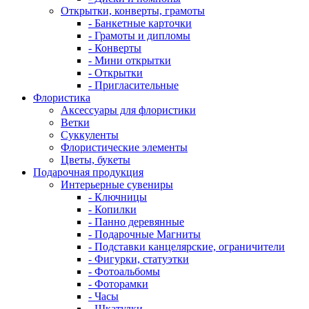
Открытки, конверты, грамоты
- Банкетные карточки
- Грамоты и дипломы
- Конверты
- Мини открытки
- Открытки
- Пригласительные
Флористика
Аксессуары для флористики
Ветки
Суккуленты
Флористические элементы
Цветы, букеты
Подарочная продукция
Интерьерные сувениры
- Ключницы
- Копилки
- Панно деревянные
- Подарочные Магниты
- Подставки канцелярские, ограничители
- Фигурки, статуэтки
- Фотоальбомы
- Фоторамки
- Часы
- Шкатулки