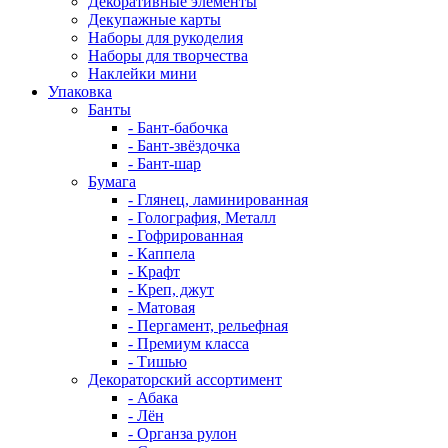
Декоративные элементы
Декупажные карты
Наборы для рукоделия
Наборы для творчества
Наклейки мини
Упаковка
Банты
- Бант-бабочка
- Бант-звёздочка
- Бант-шар
Бумага
- Глянец, ламинированная
- Голография, Металл
- Гофрированная
- Каппела
- Крафт
- Креп, джут
- Матовая
- Пергамент, рельефная
- Премиум класса
- Тишью
Декораторский ассортимент
- Абака
- Лён
- Органза рулон