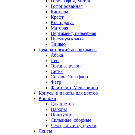
Голография, Металл
Гофрированная
Каппела
Крафт
Креп, джут
Матовая
Пергамент, рельефная
Премиум класса
Тишью
Декораторский ассортимент
Абака
Лён
Органза рулон
Сетка
Сизаль, Сизофлор
Фетр
Флизелин, Мешковина
Конусы и пакеты для цветов
Коробки
Для цветов
Наборы
Поштучно
Складные, сборные
Чемоданы и сундучки
Ленты