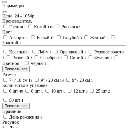
Параметры
Цена
24
-
1054
р.
Производитель
Греция
Китай
Россия
1
119
82
Цвет
Ассорти
Белый
Голубой
Желтый
1
10
3
1
Золотой
7
Красный
Лайм
Оранжевый
Розовое золото
1
1
1
Розовый
Серебро
Синий
Фуксия
3
3
10
1
1
Цветной
Черный
4
1
Показать все
Размер
7" / 18 см
9" / 23 см
9'' / 23 см
13
14
1
Количество в упаковке
6 шт
8 шт
10 шт
12 шт
25 шт
40
1
6
8
2
50 шт
1
Показать все
Праздник
День рождения
1
Рисунок
Да