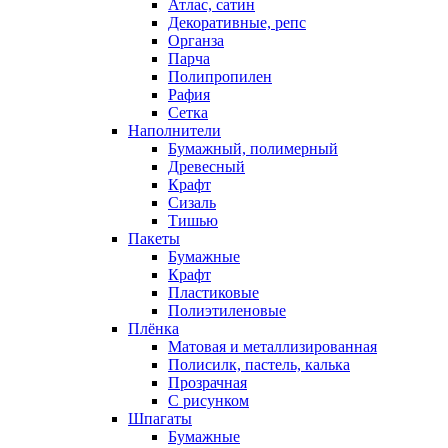
Атлас, сатин
Декоративные, репс
Органза
Парча
Полипропилен
Рафия
Сетка
Наполнители
Бумажный, полимерный
Древесный
Крафт
Сизаль
Тишью
Пакеты
Бумажные
Крафт
Пластиковые
Полиэтиленовые
Плёнка
Матовая и металлизированная
Полисилк, пастель, калька
Прозрачная
С рисунком
Шпагаты
Бумажные