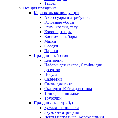
Тассел
Все для праздника
Карнавальная продукция
Аксессуары и атрибутика
Головные уборы
Грим, краски, тату
Короны, тиары
Костюмы, наборы
Маски
Ободки
Парики
Праздничный стол
Кейтеринг
Наборы для кексов, Стойки для
десертов
Посуда
Салфетки
Свечи для торта
Скатерти, Юбки для стола
Топперы и шпажки
Трубочки
Праздничные атрибуты
Бумажные колпаки
Звуковые атрибуты
Ленты наградные, Колокольчики