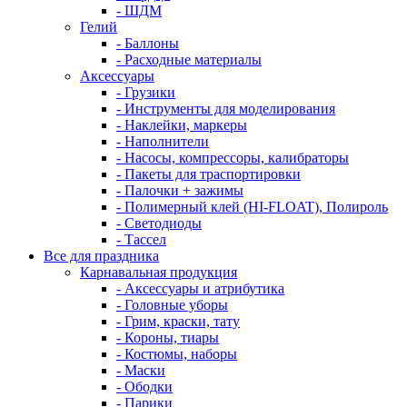
- ШДМ
Гелий
- Баллоны
- Расходные материалы
Аксессуары
- Грузики
- Инструменты для моделирования
- Наклейки, маркеры
- Наполнители
- Насосы, компрессоры, калибраторы
- Пакеты для траспортировки
- Палочки + зажимы
- Полимерный клей (HI-FLOAT), Полироль
- Светодиоды
- Тассел
Все для праздника
Карнавальная продукция
- Аксессуары и атрибутика
- Головные уборы
- Грим, краски, тату
- Короны, тиары
- Костюмы, наборы
- Маски
- Ободки
- Парики