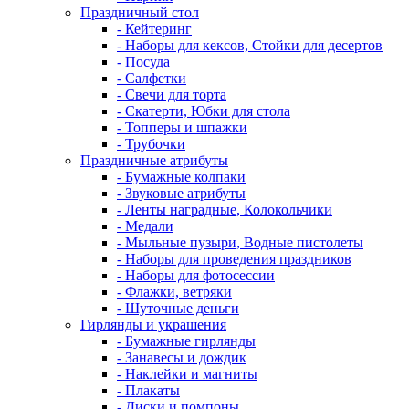
Праздничный стол
- Кейтеринг
- Наборы для кексов, Стойки для десертов
- Посуда
- Салфетки
- Свечи для торта
- Скатерти, Юбки для стола
- Топперы и шпажки
- Трубочки
Праздничные атрибуты
- Бумажные колпаки
- Звуковые атрибуты
- Ленты наградные, Колокольчики
- Медали
- Мыльные пузыри, Водные пистолеты
- Наборы для проведения праздников
- Наборы для фотосессии
- Флажки, ветряки
- Шуточные деньги
Гирлянды и украшения
- Бумажные гирлянды
- Занавесы и дождик
- Наклейки и магниты
- Плакаты
- Диски и помпоны