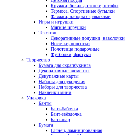
Детская посуда
Кружки, бокалы, стопки, штофы
Термоса, Спортивные бутылки
Фляжки, наборы с фляжками
Игры и игрушки
Мягкие игрушки
Текстиль
Декоративные подушки, наволочки
Носочки, колготки
Полотенца подарочные
Футболки, фартуки
Творчество
Бумага для скрапбукинга
Декоративные элементы
Декупажные карты
Наборы для рукоделия
Наборы для творчества
Наклейки мини
Упаковка
Банты
Бант-бабочка
Бант-звёздочка
Бант-шар
Бумага
Глянец, ламинированная