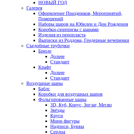
НОВЫЙ ГОД
Галерея
Оформление Праздников, Мероприятий,
Помещений
Наборы шаров на Юбилеи и Дни Рождения
Коробки-сюрпризы с шарами
Изделия из пенопласта
Выписки из Роддома, Гендерные вечеринки
Съедобные трубочки
Брюле
Дольче
Стандарт
Крафт
Дольче
Стандарт
Воздушные шары
Баблс
Коробки для воздушных шаров
Фольгированные шары
3D, Куб, Конус, Зигзаг, Месяц
Звёзды
Круги
Мини фигуры
Надписи, Буквы
Сердца