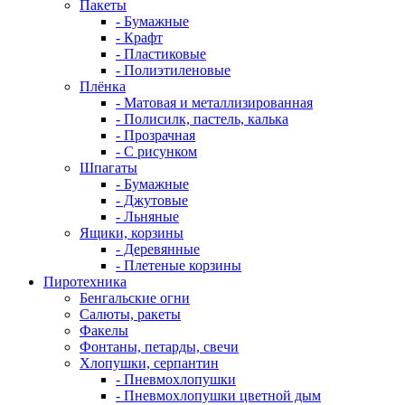
Пакеты
- Бумажные
- Крафт
- Пластиковые
- Полиэтиленовые
Плёнка
- Матовая и металлизированная
- Полисилк, пастель, калька
- Прозрачная
- С рисунком
Шпагаты
- Бумажные
- Джутовые
- Льняные
Ящики, корзины
- Деревянные
- Плетеные корзины
Пиротехника
Бенгальские огни
Салюты, ракеты
Факелы
Фонтаны, петарды, свечи
Хлопушки, серпантин
- Пневмохлопушки
- Пневмохлопушки цветной дым