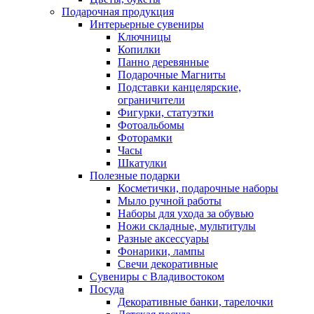
Подарочная продукция
Интерьерные сувениры
Ключницы
Копилки
Панно деревянные
Подарочные Магниты
Подставки канцелярские,
ограничители
Фигурки, статуэтки
Фотоальбомы
Фоторамки
Часы
Шкатулки
Полезные подарки
Косметички, подарочные наборы
Мыло ручной работы
Наборы для ухода за обувью
Ножи складные, мультитулы
Разные аксессуары
Фонарики, лампы
Свечи декоративные
Сувениры с Владивостоком
Посуда
Декоративные банки, тарелочки