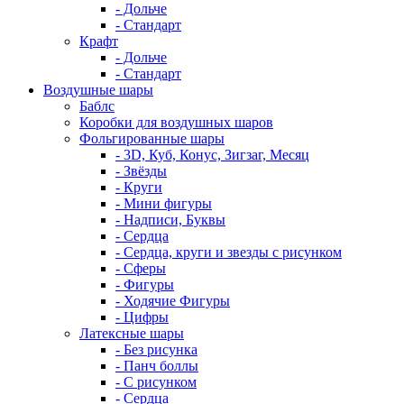
- Дольче
- Стандарт
Крафт
- Дольче
- Стандарт
Воздушные шары
Баблс
Коробки для воздушных шаров
Фольгированные шары
- 3D, Куб, Конус, Зигзаг, Месяц
- Звёзды
- Круги
- Мини фигуры
- Надписи, Буквы
- Сердца
- Сердца, круги и звезды с рисунком
- Сферы
- Фигуры
- Ходячие Фигуры
- Цифры
Латексные шары
- Без рисунка
- Панч боллы
- С рисунком
- Сердца