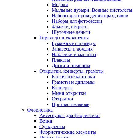
Медали
Мыльные пузыри, Водные пистолеты
Наборы для проведения праздников
Наборы для фотосессии
Флажки, ветряки
Шуточные деньги
Гирлянды и украшения
Бумажные гирлянды
Занавесы и дождик
Наклейки и магниты
Плакаты
Диски и помпоны
Открытки, конверты, грамоты
Банкетные карточки
Грамоты и дипломы
Конверты
Мини открытки
Открытки
Пригласительные
Флористика
Аксессуары для флористики
Ветки
Суккуленты
Флористические элементы
Цветы, букеты