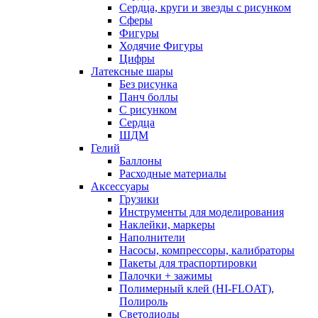
Сердца, круги и звезды с рисунком
Сферы
Фигуры
Ходячие Фигуры
Цифры
Латексные шары
Без рисунка
Панч боллы
С рисунком
Сердца
ШДМ
Гелий
Баллоны
Расходные материалы
Аксессуары
Грузики
Инструменты для моделирования
Наклейки, маркеры
Наполнители
Насосы, компрессоры, калибраторы
Пакеты для траспортировки
Палочки + зажимы
Полимерный клей (HI-FLOAT),
Полироль
Светодиоды