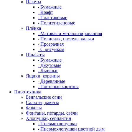
Пакеты
- Бумажные
- Крафт
- Пластиковые
- Полиэтиленовые
Плёнка
- Матовая и металлизированная
- Полисилк, пастель, калька
- Прозрачная
- С рисунком
Шпагаты
- Бумажные
- Джутовые
- Льняные
Ящики, корзины
- Деревянные
- Плетеные корзины
Пиротехника
Бенгальские огни
Салюты, ракеты
Факелы
Фонтаны, петарды, свечи
Хлопушки, серпантин
- Пневмохлопушки
- Пневмохлопушки цветной дым