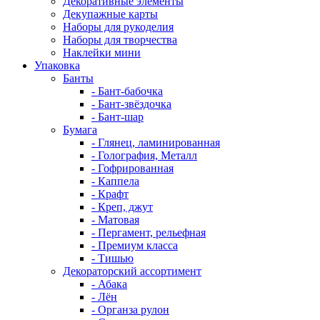
Декоративные элементы
Декупажные карты
Наборы для рукоделия
Наборы для творчества
Наклейки мини
Упаковка
Банты
- Бант-бабочка
- Бант-звёздочка
- Бант-шар
Бумага
- Глянец, ламинированная
- Голография, Металл
- Гофрированная
- Каппела
- Крафт
- Креп, джут
- Матовая
- Пергамент, рельефная
- Премиум класса
- Тишью
Декораторский ассортимент
- Абака
- Лён
- Органза рулон