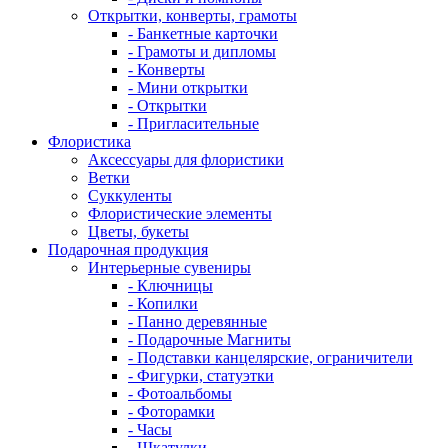
Открытки, конверты, грамоты
- Банкетные карточки
- Грамоты и дипломы
- Конверты
- Мини открытки
- Открытки
- Пригласительные
Флористика
Аксессуары для флористики
Ветки
Суккуленты
Флористические элементы
Цветы, букеты
Подарочная продукция
Интерьерные сувениры
- Ключницы
- Копилки
- Панно деревянные
- Подарочные Магниты
- Подставки канцелярские, ограничители
- Фигурки, статуэтки
- Фотоальбомы
- Фоторамки
- Часы
- Шкатулки