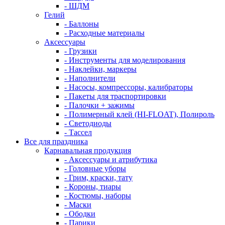
- ШДМ
Гелий
- Баллоны
- Расходные материалы
Аксессуары
- Грузики
- Инструменты для моделирования
- Наклейки, маркеры
- Наполнители
- Насосы, компрессоры, калибраторы
- Пакеты для траспортировки
- Палочки + зажимы
- Полимерный клей (HI-FLOAT), Полироль
- Светодиоды
- Тассел
Все для праздника
Карнавальная продукция
- Аксессуары и атрибутика
- Головные уборы
- Грим, краски, тату
- Короны, тиары
- Костюмы, наборы
- Маски
- Ободки
- Парики