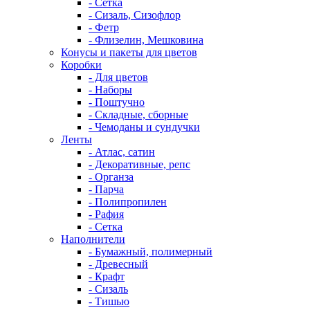
- Сетка
- Сизаль, Сизофлор
- Фетр
- Флизелин, Мешковина
Конусы и пакеты для цветов
Коробки
- Для цветов
- Наборы
- Поштучно
- Складные, сборные
- Чемоданы и сундучки
Ленты
- Атлас, сатин
- Декоративные, репс
- Органза
- Парча
- Полипропилен
- Рафия
- Сетка
Наполнители
- Бумажный, полимерный
- Древесный
- Крафт
- Сизаль
- Тишью