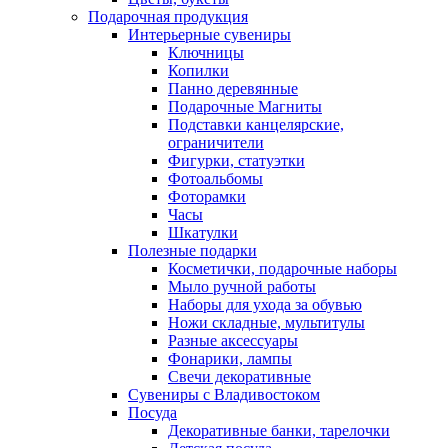
Подарочная продукция
Интерьерные сувениры
Ключницы
Копилки
Панно деревянные
Подарочные Магниты
Подставки канцелярские,
ограничители
Фигурки, статуэтки
Фотоальбомы
Фоторамки
Часы
Шкатулки
Полезные подарки
Косметички, подарочные наборы
Мыло ручной работы
Наборы для ухода за обувью
Ножи складные, мультитулы
Разные аксессуары
Фонарики, лампы
Свечи декоративные
Сувениры с Владивостоком
Посуда
Декоративные банки, тарелочки