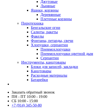
Джутовые
Льняные
Ящики, корзины
Деревянные
Плетеные корзины
Пиротехника
Бенгальские огни
Салюты, ракеты
Факелы
Фонтаны, петарды, свечи
Хлопушки, серпантин
Пневмохлопушки
Пневмохлопушки цветной дым
Серпантин
Инструменты, канцтовары
Блоки для записей, закладки
Канцтовары
Расходные материалы
Батарейки
Заказать обратный звонок
ПН - ПТ 10:00 - 19:00
СБ 10:00 - 15:00
+7 (914) 345-50-80