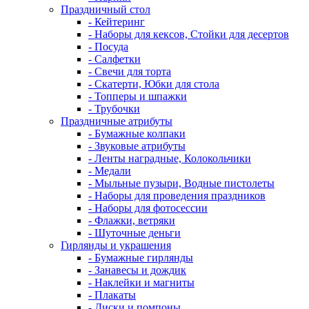
Праздничный стол
- Кейтеринг
- Наборы для кексов, Стойки для десертов
- Посуда
- Салфетки
- Свечи для торта
- Скатерти, Юбки для стола
- Топперы и шпажки
- Трубочки
Праздничные атрибуты
- Бумажные колпаки
- Звуковые атрибуты
- Ленты наградные, Колокольчики
- Медали
- Мыльные пузыри, Водные пистолеты
- Наборы для проведения праздников
- Наборы для фотосессии
- Флажки, ветряки
- Шуточные деньги
Гирлянды и украшения
- Бумажные гирлянды
- Занавесы и дождик
- Наклейки и магниты
- Плакаты
- Диски и помпоны