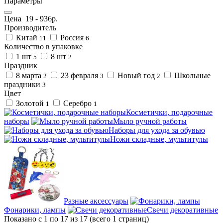
Параметры
Цена
19
-
936
р.
Производитель
Китай
Россия
11
6
Количество в упаковке
1 шт
8 шт
5
2
Праздник
8 марта
23 февраля
Новый год
Школьные
2
3
2
праздники
3
Цвет
Золотой
Серебро
1
1
Косметички, подарочные
наборы
Мыло ручной работы
Наборы для ухода за обувью
Ножи складные, мультитулы
Разные аксессуары
Фонарики, лампы
Свечи декоративные
Показано с 1 по 17 из 17 (всего 1 страниц)