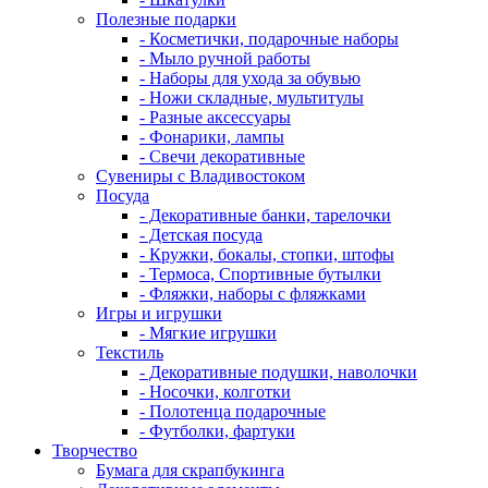
Полезные подарки
- Косметички, подарочные наборы
- Мыло ручной работы
- Наборы для ухода за обувью
- Ножи складные, мультитулы
- Разные аксессуары
- Фонарики, лампы
- Свечи декоративные
Сувениры с Владивостоком
Посуда
- Декоративные банки, тарелочки
- Детская посуда
- Кружки, бокалы, стопки, штофы
- Термоса, Спортивные бутылки
- Фляжки, наборы с фляжками
Игры и игрушки
- Мягкие игрушки
Текстиль
- Декоративные подушки, наволочки
- Носочки, колготки
- Полотенца подарочные
- Футболки, фартуки
Творчество
Бумага для скрапбукинга