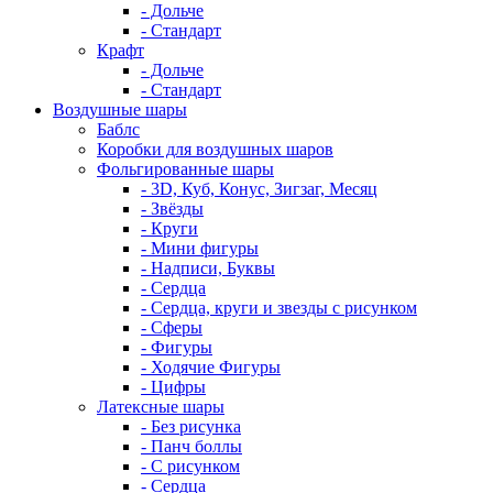
- Дольче
- Стандарт
Крафт
- Дольче
- Стандарт
Воздушные шары
Баблс
Коробки для воздушных шаров
Фольгированные шары
- 3D, Куб, Конус, Зигзаг, Месяц
- Звёзды
- Круги
- Мини фигуры
- Надписи, Буквы
- Сердца
- Сердца, круги и звезды с рисунком
- Сферы
- Фигуры
- Ходячие Фигуры
- Цифры
Латексные шары
- Без рисунка
- Панч боллы
- С рисунком
- Сердца