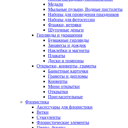
Медали
Мыльные пузыри, Водные пистолеты
Наборы для проведения праздников
Наборы для фотосессии
Флажки, ветряки
Шуточные деньги
Гирлянды и украшения
Бумажные гирлянды
Занавесы и дождик
Наклейки и магниты
Плакаты
Диски и помпоны
Открытки, конверты, грамоты
Банкетные карточки
Грамоты и дипломы
Конверты
Мини открытки
Открытки
Пригласительные
Флористика
Аксессуары для флористики
Ветки
Суккуленты
Флористические элементы
Цветы, букеты