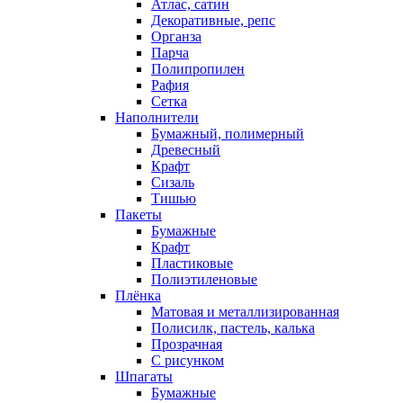
Атлас, сатин
Декоративные, репс
Органза
Парча
Полипропилен
Рафия
Сетка
Наполнители
Бумажный, полимерный
Древесный
Крафт
Сизаль
Тишью
Пакеты
Бумажные
Крафт
Пластиковые
Полиэтиленовые
Плёнка
Матовая и металлизированная
Полисилк, пастель, калька
Прозрачная
С рисунком
Шпагаты
Бумажные