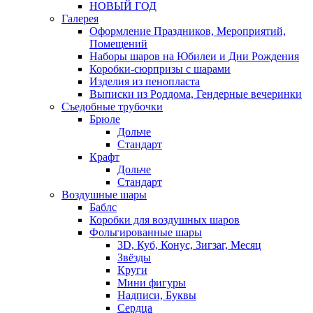
НОВЫЙ ГОД
Галерея
Оформление Праздников, Мероприятий,
Помещений
Наборы шаров на Юбилеи и Дни Рождения
Коробки-сюрпризы с шарами
Изделия из пенопласта
Выписки из Роддома, Гендерные вечеринки
Съедобные трубочки
Брюле
Дольче
Стандарт
Крафт
Дольче
Стандарт
Воздушные шары
Баблс
Коробки для воздушных шаров
Фольгированные шары
3D, Куб, Конус, Зигзаг, Месяц
Звёзды
Круги
Мини фигуры
Надписи, Буквы
Сердца