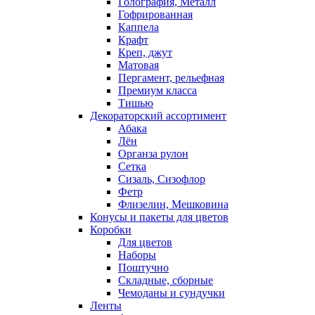
Голография, Металл
Гофрированная
Каппела
Крафт
Креп, джут
Матовая
Пергамент, рельефная
Премиум класса
Тишью
Декораторский ассортимент
Абака
Лён
Органза рулон
Сетка
Сизаль, Сизофлор
Фетр
Флизелин, Мешковина
Конусы и пакеты для цветов
Коробки
Для цветов
Наборы
Поштучно
Складные, сборные
Чемоданы и сундучки
Ленты