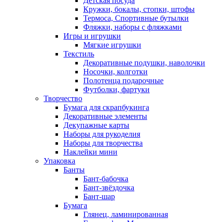
Детская посуда
Кружки, бокалы, стопки, штофы
Термоса, Спортивные бутылки
Фляжки, наборы с фляжками
Игры и игрушки
Мягкие игрушки
Текстиль
Декоративные подушки, наволочки
Носочки, колготки
Полотенца подарочные
Футболки, фартуки
Творчество
Бумага для скрапбукинга
Декоративные элементы
Декупажные карты
Наборы для рукоделия
Наборы для творчества
Наклейки мини
Упаковка
Банты
Бант-бабочка
Бант-звёздочка
Бант-шар
Бумага
Глянец, ламинированная