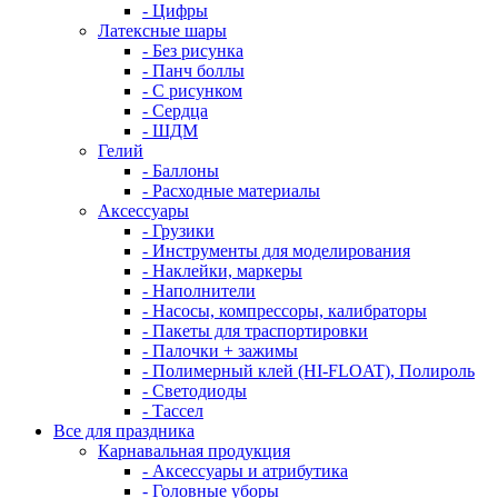
- Цифры
Латексные шары
- Без рисунка
- Панч боллы
- С рисунком
- Сердца
- ШДМ
Гелий
- Баллоны
- Расходные материалы
Аксессуары
- Грузики
- Инструменты для моделирования
- Наклейки, маркеры
- Наполнители
- Насосы, компрессоры, калибраторы
- Пакеты для траспортировки
- Палочки + зажимы
- Полимерный клей (HI-FLOAT), Полироль
- Светодиоды
- Тассел
Все для праздника
Карнавальная продукция
- Аксессуары и атрибутика
- Головные уборы