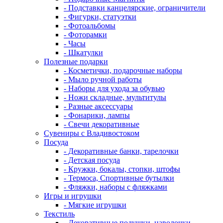
- Подставки канцелярские, ограничители
- Фигурки, статуэтки
- Фотоальбомы
- Фоторамки
- Часы
- Шкатулки
Полезные подарки
- Косметички, подарочные наборы
- Мыло ручной работы
- Наборы для ухода за обувью
- Ножи складные, мультитулы
- Разные аксессуары
- Фонарики, лампы
- Свечи декоративные
Сувениры с Владивостоком
Посуда
- Декоративные банки, тарелочки
- Детская посуда
- Кружки, бокалы, стопки, штофы
- Термоса, Спортивные бутылки
- Фляжки, наборы с фляжками
Игры и игрушки
- Мягкие игрушки
Текстиль
- Декоративные подушки, наволочки