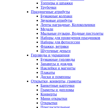
Топперы и шпажки
Трубочки
Праздничные атрибуты
Бумажные колпаки
Звуковые атрибуты
Ленты наградные, Колокольчики
Медали
Мыльные пузыри, Водные пистолеты
Наборы для проведения праздников
Наборы для фотосессии
Флажки, ветряки
Шуточные деньги
Гирлянды и украшения
Бумажные гирлянды
Занавесы и дождик
Наклейки и магниты
Плакаты
Диски и помпоны
Открытки, конверты, грамоты
Банкетные карточки
Грамоты и дипломы
Конверты
Мини открытки
Открытки
Пригласительные