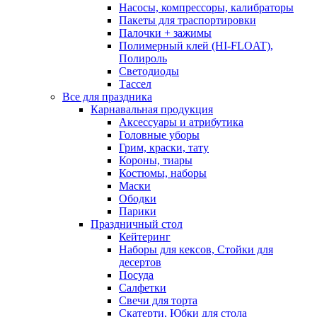
Насосы, компрессоры, калибраторы
Пакеты для траспортировки
Палочки + зажимы
Полимерный клей (HI-FLOAT),
Полироль
Светодиоды
Тассел
Все для праздника
Карнавальная продукция
Аксессуары и атрибутика
Головные уборы
Грим, краски, тату
Короны, тиары
Костюмы, наборы
Маски
Ободки
Парики
Праздничный стол
Кейтеринг
Наборы для кексов, Стойки для
десертов
Посуда
Салфетки
Свечи для торта
Скатерти, Юбки для стола