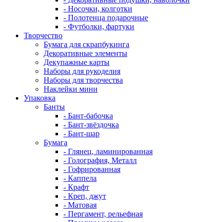
- Носочки, колготки
- Полотенца подарочные
- Футболки, фартуки
Творчество
Бумага для скрапбукинга
Декоративные элементы
Декупажные карты
Наборы для рукоделия
Наборы для творчества
Наклейки мини
Упаковка
Банты
- Бант-бабочка
- Бант-звёздочка
- Бант-шар
Бумага
- Глянец, ламинированная
- Голография, Металл
- Гофрированная
- Каппела
- Крафт
- Креп, джут
- Матовая
- Пергамент, рельефная