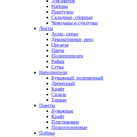
Для цветов
Наборы
Поштучно
Складные, сборные
Чемоданы и сундучки
Ленты
Атлас, сатин
Декоративные, репс
Органза
Парча
Полипропилен
Рафия
Сетка
Наполнители
Бумажный, полимерный
Древесный
Крафт
Сизаль
Тишью
Пакеты
Бумажные
Крафт
Пластиковые
Полиэтиленовые
Плёнка