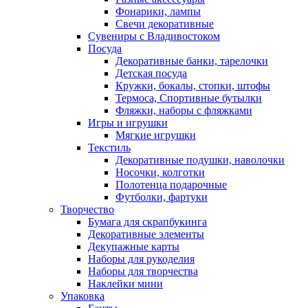
Фонарики, лампы
Свечи декоративные
Сувениры с Владивостоком
Посуда
Декоративные банки, тарелочки
Детская посуда
Кружки, бокалы, стопки, штофы
Термоса, Спортивные бутылки
Фляжки, наборы с фляжками
Игры и игрушки
Мягкие игрушки
Текстиль
Декоративные подушки, наволочки
Носочки, колготки
Полотенца подарочные
Футболки, фартуки
Творчество
Бумага для скрапбукинга
Декоративные элементы
Декупажные карты
Наборы для рукоделия
Наборы для творчества
Наклейки мини
Упаковка