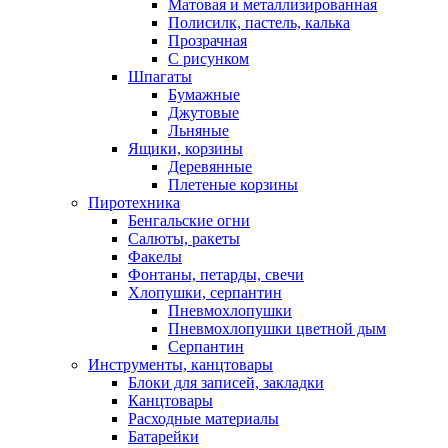
Матовая и металлизированная
Полисилк, пастель, калька
Прозрачная
С рисунком
Шпагаты
Бумажные
Джутовые
Льняные
Ящики, корзины
Деревянные
Плетеные корзины
Пиротехника
Бенгальские огни
Салюты, ракеты
Факелы
Фонтаны, петарды, свечи
Хлопушки, серпантин
Пневмохлопушки
Пневмохлопушки цветной дым
Серпантин
Инструменты, канцтовары
Блоки для записей, закладки
Канцтовары
Расходные материалы
Батарейки