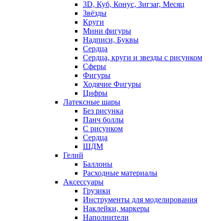
3D, Куб, Конус, Зигзаг, Месяц
Звёзды
Круги
Мини фигуры
Надписи, Буквы
Сердца
Сердца, круги и звезды с рисунком
Сферы
Фигуры
Ходячие Фигуры
Цифры
Латексные шары
Без рисунка
Панч боллы
С рисунком
Сердца
ШДМ
Гелий
Баллоны
Расходные материалы
Аксессуары
Грузики
Инструменты для моделирования
Наклейки, маркеры
Наполнители