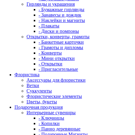
Гирлянды и украшения
- Бумажные гирлянды
- Занавесы и дождик
- Наклейки и магниты
- Плакаты
- Диски и помпоны
Открытки, конверты, грамоты
- Банкетные карточки
- Грамоты и дипломы
- Конверты
- Мини открытки
- Открытки
- Пригласительные
Флористика
Аксессуары для флористики
Ветки
Суккуленты
Флористические элементы
Цветы, букеты
Подарочная продукция
Интерьерные сувениры
- Ключницы
- Копилки
- Панно деревянные
- Подарочные Магниты