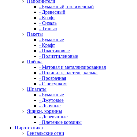
Наполнители
- Бумажный, полимерный
- Древесный
- Крафт
- Сизаль
- Тишью
Пакеты
- Бумажные
- Крафт
- Пластиковые
- Полиэтиленовые
Плёнка
- Матовая и металлизированная
- Полисилк, пастель, калька
- Прозрачная
- С рисунком
Шпагаты
- Бумажные
- Джутовые
- Льняные
Ящики, корзины
- Деревянные
- Плетеные корзины
Пиротехника
Бенгальские огни