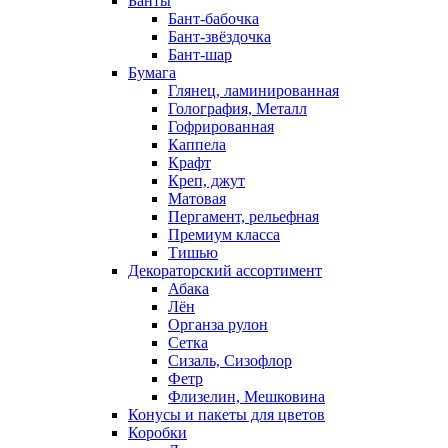
Банты
Бант-бабочка
Бант-звёздочка
Бант-шар
Бумага
Глянец, ламинированная
Голография, Металл
Гофрированная
Каппела
Крафт
Креп, джут
Матовая
Пергамент, рельефная
Премиум класса
Тишью
Декораторский ассортимент
Абака
Лён
Органза рулон
Сетка
Сизаль, Сизофлор
Фетр
Флизелин, Мешковина
Конусы и пакеты для цветов
Коробки