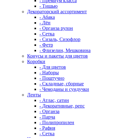
- Премиум класса
- Тишью
Декораторский ассортимент
- Абака
- Лён
- Органза рулон
- Сетка
- Сизаль, Сизофлор
- Фетр
- Флизелин, Мешковина
Конусы и пакеты для цветов
Коробки
- Для цветов
- Наборы
- Поштучно
- Складные, сборные
- Чемоданы и сундучки
Ленты
- Атлас, сатин
- Декоративные, репс
- Органза
- Парча
- Полипропилен
- Рафия
- Сетка