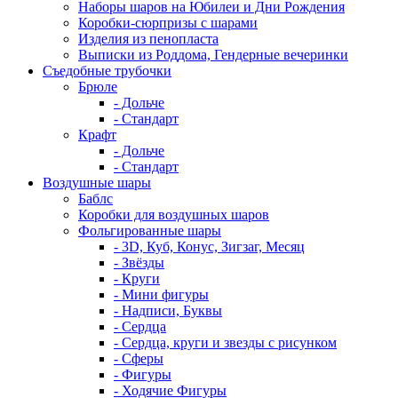
Наборы шаров на Юбилеи и Дни Рождения
Коробки-сюрпризы с шарами
Изделия из пенопласта
Выписки из Роддома, Гендерные вечеринки
Съедобные трубочки
Брюле
- Дольче
- Стандарт
Крафт
- Дольче
- Стандарт
Воздушные шары
Баблс
Коробки для воздушных шаров
Фольгированные шары
- 3D, Куб, Конус, Зигзаг, Месяц
- Звёзды
- Круги
- Мини фигуры
- Надписи, Буквы
- Сердца
- Сердца, круги и звезды с рисунком
- Сферы
- Фигуры
- Ходячие Фигуры