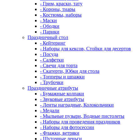
- Грим, краски, тату
- Короны, тиары
- Костюмы, наборы
- Маски
- Ободки
- Парики
Праздничный стол
- Кейтеринг
- Наборы для кексов, Стойки для десертов
- Посуда
- Салфетки
- Свечи для торта
- Скатерти, Юбки для стола
- Топперы и шпажки
- Трубочки
Праздничные атрибуты
- Бумажные колпаки
- Звуковые атрибуты
- Ленты наградные, Колокольчики
- Медали
- Мыльные пузыри, Водные пистолеты
- Наборы для проведения праздников
- Наборы для фотосессии
- Флажки, ветряки
- Шуточные деньги