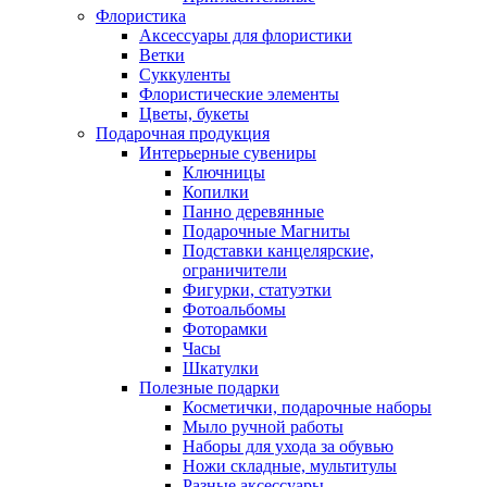
Флористика
Аксессуары для флористики
Ветки
Суккуленты
Флористические элементы
Цветы, букеты
Подарочная продукция
Интерьерные сувениры
Ключницы
Копилки
Панно деревянные
Подарочные Магниты
Подставки канцелярские,
ограничители
Фигурки, статуэтки
Фотоальбомы
Фоторамки
Часы
Шкатулки
Полезные подарки
Косметички, подарочные наборы
Мыло ручной работы
Наборы для ухода за обувью
Ножи складные, мультитулы
Разные аксессуары