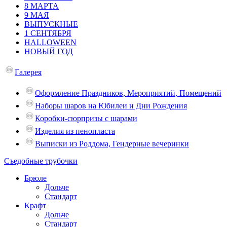
8 МАРТА
9 МАЯ
ВЫПУСКНЫЕ
1 СЕНТЯБРЯ
HALLOWEEN
НОВЫЙ ГОД
Галерея
Оформление Праздников, Мероприятий, Помещений
Наборы шаров на Юбилеи и Дни Рождения
Коробки-сюрпризы с шарами
Изделия из пенопласта
Выписки из Роддома, Гендерные вечеринки
Съедобные трубочки
Брюле
Дольче
Стандарт
Крафт
Дольче
Стандарт