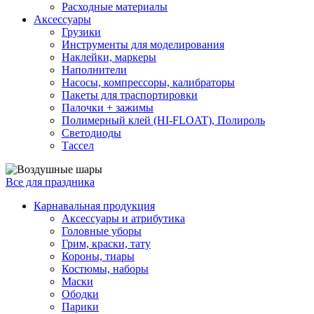
Расходные материалы
Аксессуары
Грузики
Инструменты для моделирования
Наклейки, маркеры
Наполнители
Насосы, компрессоры, калибраторы
Пакеты для траспортировки
Палочки + зажимы
Полимерный клей (HI-FLOAT), Полироль
Светодиоды
Тассел
Все для праздника
Карнавальная продукция
Аксессуары и атрибутика
Головные уборы
Грим, краски, тату
Короны, тиары
Костюмы, наборы
Маски
Ободки
Парики