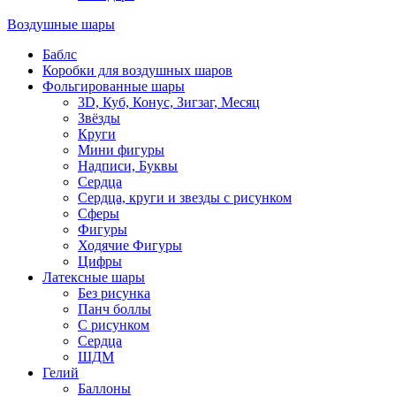
Воздушные шары
Баблс
Коробки для воздушных шаров
Фольгированные шары
3D, Куб, Конус, Зигзаг, Месяц
Звёзды
Круги
Мини фигуры
Надписи, Буквы
Сердца
Сердца, круги и звезды с рисунком
Сферы
Фигуры
Ходячие Фигуры
Цифры
Латексные шары
Без рисунка
Панч боллы
С рисунком
Сердца
ШДМ
Гелий
Баллоны