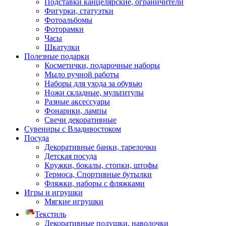
Подставки канцелярские, ограничители
Фигурки, статуэтки
Фотоальбомы
Фоторамки
Часы
Шкатулки
Полезные подарки
Косметички, подарочные наборы
Мыло ручной работы
Наборы для ухода за обувью
Ножи складные, мультитулы
Разные аксессуары
Фонарики, лампы
Свечи декоративные
Сувениры с Владивостоком
Посуда
Декоративные банки, тарелочки
Детская посуда
Кружки, бокалы, стопки, штофы
Термоса, Спортивные бутылки
Фляжки, наборы с фляжками
Игры и игрушки
Мягкие игрушки
Текстиль
Декоративные подушки, наволочки