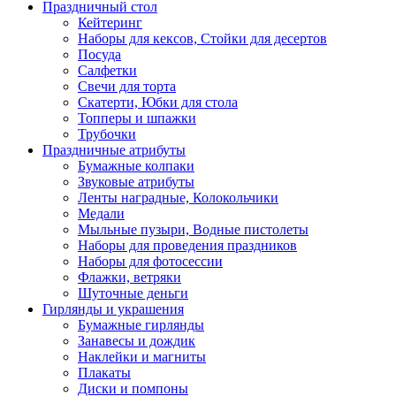
Праздничный стол
Кейтеринг
Наборы для кексов, Стойки для десертов
Посуда
Салфетки
Свечи для торта
Скатерти, Юбки для стола
Топперы и шпажки
Трубочки
Праздничные атрибуты
Бумажные колпаки
Звуковые атрибуты
Ленты наградные, Колокольчики
Медали
Мыльные пузыри, Водные пистолеты
Наборы для проведения праздников
Наборы для фотосессии
Флажки, ветряки
Шуточные деньги
Гирлянды и украшения
Бумажные гирлянды
Занавесы и дождик
Наклейки и магниты
Плакаты
Диски и помпоны