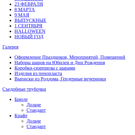
23 ФЕВРАЛЯ
8 МАРТА
9 МАЯ
ВЫПУСКНЫЕ
1 СЕНТЯБРЯ
HALLOWEEN
НОВЫЙ ГОД
Галерея
Оформление Праздников, Мероприятий, Помещений
Наборы шаров на Юбилеи и Дни Рождения
Коробки-сюрпризы с шарами
Изделия из пенопласта
Выписки из Роддома, Гендерные вечеринки
Съедобные трубочки
Брюле
Дольче
Стандарт
Крафт
Дольче
Стандарт