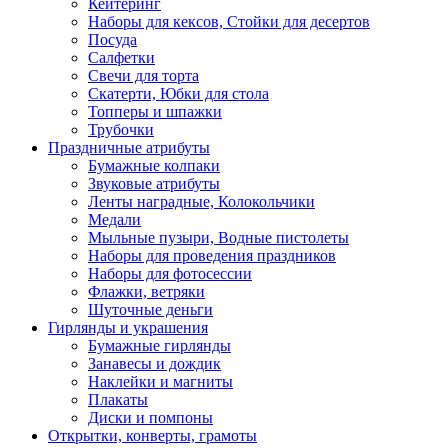
Кейтеринг
Наборы для кексов, Стойки для десертов
Посуда
Салфетки
Свечи для торта
Скатерти, Юбки для стола
Топперы и шпажки
Трубочки
Праздничные атрибуты
Бумажные колпаки
Звуковые атрибуты
Ленты наградные, Колокольчики
Медали
Мыльные пузыри, Водные пистолеты
Наборы для проведения праздников
Наборы для фотосессии
Флажки, ветряки
Шуточные деньги
Гирлянды и украшения
Бумажные гирлянды
Занавесы и дождик
Наклейки и магниты
Плакаты
Диски и помпоны
Открытки, конверты, грамоты