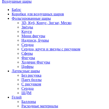
Воздушные шары
Баблс
Коробки для воздушных шаров
Фольгированные шары
3D, Куб, Конус, Зигзаг, Месяц
Звёзды
Круги
Мини фигуры
Надписи, Буквы
Сердца
Сердца, круги и звезды с рисунком
Сферы
Фигуры
Ходячие Фигуры
Цифры
Латексные шары
Без рисунка
Панч боллы
С рисунком
Сердца
ШДМ
Гелий
Баллоны
Расходные материалы