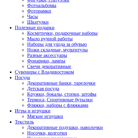
Фотоальбомы
Фоторамки
Часы
Шкатулки
Полезные подарки
Косметички, подарочные наборы
Мыло ручной работы
Наборы для ухода за обувью
Ножи складные, мультитулы
Разные аксессуары
Фонарики, лампы
Свечи декоративные
Сувениры с Владивостоком
Посуда
Декоративные банки, тарелочки
Детская посуда
Кружки, бокалы, стопки, штофы
Термоса, Спортивные бутылки
Фляжки, наборы с фляжками
Игры и игрушки
Мягкие игрушки
Текстиль
Декоративные подушки, наволочки
Носочки, колготки