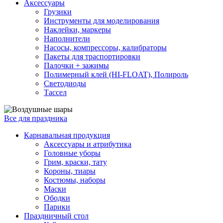
Аксессуары
Грузики
Инструменты для моделирования
Наклейки, маркеры
Наполнители
Насосы, компрессоры, калибраторы
Пакеты для траспортировки
Палочки + зажимы
Полимерный клей (HI-FLOAT), Полироль
Светодиоды
Тассел
Все для праздника
Карнавальная продукция
Аксессуары и атрибутика
Головные уборы
Грим, краски, тату
Короны, тиары
Костюмы, наборы
Маски
Ободки
Парики
Праздничный стол