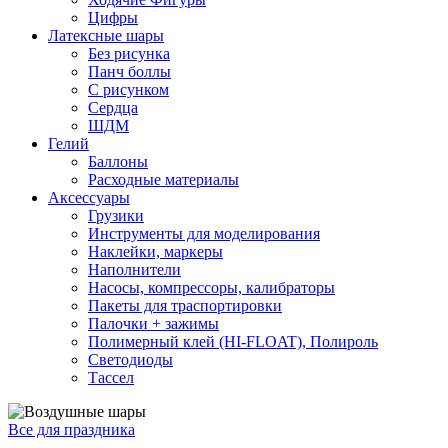
Цифры
Латексные шары
Без рисунка
Панч боллы
С рисунком
Сердца
ШДМ
Гелий
Баллоны
Расходные материалы
Аксессуары
Грузики
Инструменты для моделирования
Наклейки, маркеры
Наполнители
Насосы, компрессоры, калибраторы
Пакеты для траспортировки
Палочки + зажимы
Полимерный клей (HI-FLOAT), Полироль
Светодиоды
Тассел
Все для праздника