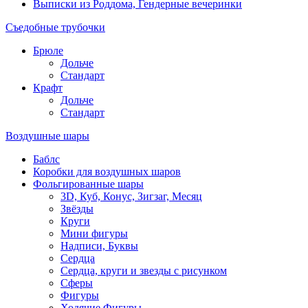
Выписки из Роддома, Гендерные вечеринки
Съедобные трубочки
Брюле
Дольче
Стандарт
Крафт
Дольче
Стандарт
Воздушные шары
Баблс
Коробки для воздушных шаров
Фольгированные шары
3D, Куб, Конус, Зигзаг, Месяц
Звёзды
Круги
Мини фигуры
Надписи, Буквы
Сердца
Сердца, круги и звезды с рисунком
Сферы
Фигуры
Ходячие Фигуры