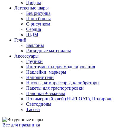
Цифры
Латексные шары
Без рисунка
Панч боллы
С рисунком
Сердца
ШДМ
Гелий
Баллоны
Расходные материалы
Аксессуары
Грузики
Инструменты для моделирования
Наклейки, маркеры
Наполнители
Насосы, компрессоры, калибраторы
Пакеты для траспортировки
Палочки + зажимы
Полимерный клей (HI-FLOAT), Полироль
Светодиоды
Тассел
Все для праздника