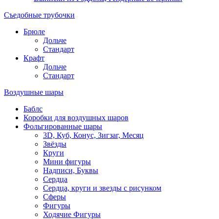
Съедобные трубочки
Брюле
Дольче
Стандарт
Крафт
Дольче
Стандарт
Воздушные шары
Баблс
Коробки для воздушных шаров
Фольгированные шары
3D, Куб, Конус, Зигзаг, Месяц
Звёзды
Круги
Мини фигуры
Надписи, Буквы
Сердца
Сердца, круги и звезды с рисунком
Сферы
Фигуры
Ходячие Фигуры