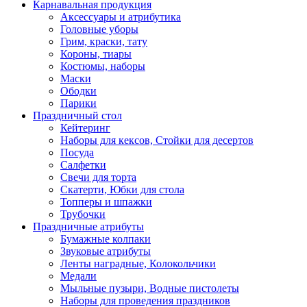
Карнавальная продукция
Аксессуары и атрибутика
Головные уборы
Грим, краски, тату
Короны, тиары
Костюмы, наборы
Маски
Ободки
Парики
Праздничный стол
Кейтеринг
Наборы для кексов, Стойки для десертов
Посуда
Салфетки
Свечи для торта
Скатерти, Юбки для стола
Топперы и шпажки
Трубочки
Праздничные атрибуты
Бумажные колпаки
Звуковые атрибуты
Ленты наградные, Колокольчики
Медали
Мыльные пузыри, Водные пистолеты
Наборы для проведения праздников