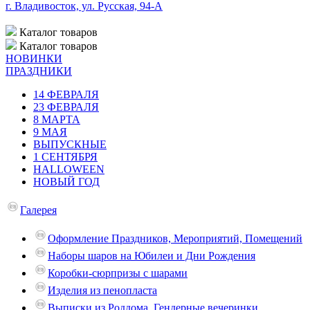
г. Владивосток, ул. Русская, 94-А
Каталог
товаров
Каталог
товаров
НОВИНКИ
ПРАЗДНИКИ
14 ФЕВРАЛЯ
23 ФЕВРАЛЯ
8 МАРТА
9 МАЯ
ВЫПУСКНЫЕ
1 СЕНТЯБРЯ
HALLOWEEN
НОВЫЙ ГОД
Галерея
Оформление Праздников, Мероприятий, Помещений
Наборы шаров на Юбилеи и Дни Рождения
Коробки-сюрпризы с шарами
Изделия из пенопласта
Выписки из Роддома, Гендерные вечеринки