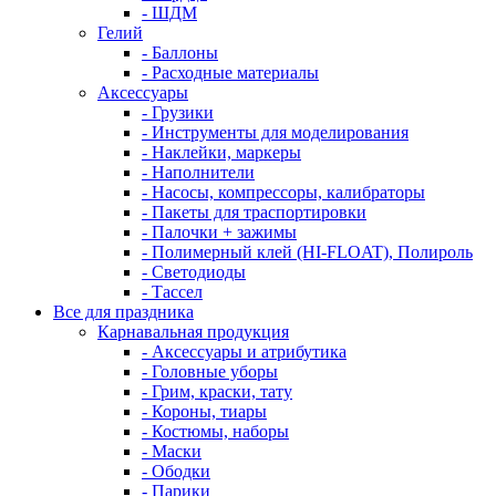
- ШДМ
Гелий
- Баллоны
- Расходные материалы
Аксессуары
- Грузики
- Инструменты для моделирования
- Наклейки, маркеры
- Наполнители
- Насосы, компрессоры, калибраторы
- Пакеты для траспортировки
- Палочки + зажимы
- Полимерный клей (HI-FLOAT), Полироль
- Светодиоды
- Тассел
Все для праздника
Карнавальная продукция
- Аксессуары и атрибутика
- Головные уборы
- Грим, краски, тату
- Короны, тиары
- Костюмы, наборы
- Маски
- Ободки
- Парики