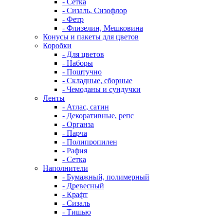
- Сетка
- Сизаль, Сизофлор
- Фетр
- Флизелин, Мешковина
Конусы и пакеты для цветов
Коробки
- Для цветов
- Наборы
- Поштучно
- Складные, сборные
- Чемоданы и сундучки
Ленты
- Атлас, сатин
- Декоративные, репс
- Органза
- Парча
- Полипропилен
- Рафия
- Сетка
Наполнители
- Бумажный, полимерный
- Древесный
- Крафт
- Сизаль
- Тишью