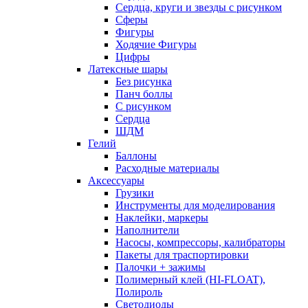
Сердца, круги и звезды с рисунком
Сферы
Фигуры
Ходячие Фигуры
Цифры
Латексные шары
Без рисунка
Панч боллы
С рисунком
Сердца
ШДМ
Гелий
Баллоны
Расходные материалы
Аксессуары
Грузики
Инструменты для моделирования
Наклейки, маркеры
Наполнители
Насосы, компрессоры, калибраторы
Пакеты для траспортировки
Палочки + зажимы
Полимерный клей (HI-FLOAT),
Полироль
Светодиоды