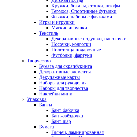
Детская посуда
Кружки, бокалы, стопки, штофы
Термоса, Спортивные бутылки
Фляжки, наборы с фляжками
Игры и игрушки
Мягкие игрушки
Текстиль
Декоративные подушки, наволочки
Носочки, колготки
Полотенца подарочные
Футболки, фартуки
Творчество
Бумага для скрапбукинга
Декоративные элементы
Декупажные карты
Наборы для рукоделия
Наборы для творчества
Наклейки мини
Упаковка
Банты
Бант-бабочка
Бант-звёздочка
Бант-шар
Бумага
Глянец, ламинированная