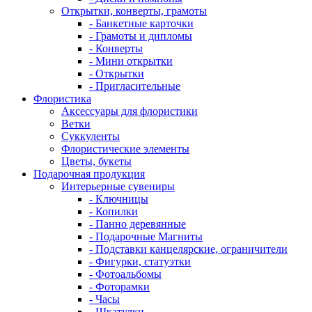
Открытки, конверты, грамоты
- Банкетные карточки
- Грамоты и дипломы
- Конверты
- Мини открытки
- Открытки
- Пригласительные
Флористика
Аксессуары для флористики
Ветки
Суккуленты
Флористические элементы
Цветы, букеты
Подарочная продукция
Интерьерные сувениры
- Ключницы
- Копилки
- Панно деревянные
- Подарочные Магниты
- Подставки канцелярские, ограничители
- Фигурки, статуэтки
- Фотоальбомы
- Фоторамки
- Часы
- Шкатулки