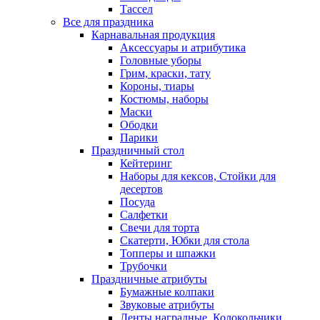
Тассел
Все для праздника
Карнавальная продукция
Аксессуары и атрибутика
Головные уборы
Грим, краски, тату
Короны, тиары
Костюмы, наборы
Маски
Ободки
Парики
Праздничный стол
Кейтеринг
Наборы для кексов, Стойки для
десертов
Посуда
Салфетки
Свечи для торта
Скатерти, Юбки для стола
Топперы и шпажки
Трубочки
Праздничные атрибуты
Бумажные колпаки
Звуковые атрибуты
Ленты наградные, Колокольчики