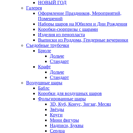
НОВЫЙ ГОД
Галерея
Оформление Праздников, Мероприятий,
Помещений
Наборы шаров на Юбилеи и Дни Рождения
Коробки-сюрпризы с шарами
Изделия из пенопласта
Выписки из Роддома, Гендерные вечеринки
Съедобные трубочки
Брюле
Дольче
Стандарт
Крафт
Дольче
Стандарт
Воздушные шары
Баблс
Коробки для воздушных шаров
Фольгированные шары
3D, Куб, Конус, Зигзаг, Месяц
Звёзды
Круги
Мини фигуры
Надписи, Буквы
Сердца