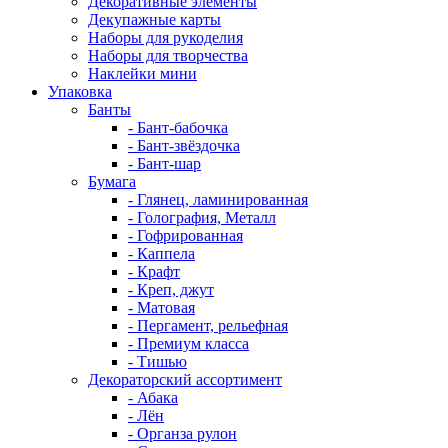
Декоративные элементы
Декупажные карты
Наборы для рукоделия
Наборы для творчества
Наклейки мини
Упаковка
Банты
- Бант-бабочка
- Бант-звёздочка
- Бант-шар
Бумага
- Глянец, ламинированная
- Голография, Металл
- Гофрированная
- Каппела
- Крафт
- Креп, джут
- Матовая
- Пергамент, рельефная
- Премиум класса
- Тишью
Декораторский ассортимент
- Абака
- Лён
- Органза рулон