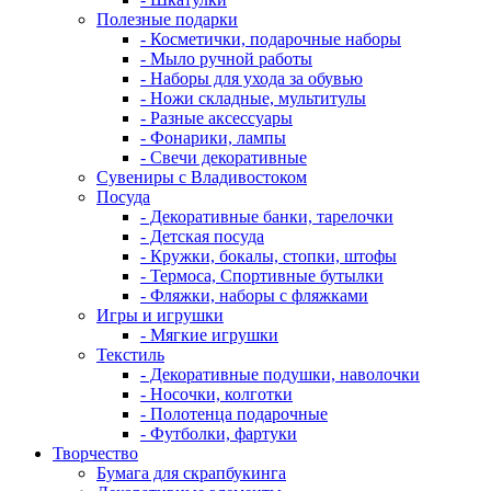
Полезные подарки
- Косметички, подарочные наборы
- Мыло ручной работы
- Наборы для ухода за обувью
- Ножи складные, мультитулы
- Разные аксессуары
- Фонарики, лампы
- Свечи декоративные
Сувениры с Владивостоком
Посуда
- Декоративные банки, тарелочки
- Детская посуда
- Кружки, бокалы, стопки, штофы
- Термоса, Спортивные бутылки
- Фляжки, наборы с фляжками
Игры и игрушки
- Мягкие игрушки
Текстиль
- Декоративные подушки, наволочки
- Носочки, колготки
- Полотенца подарочные
- Футболки, фартуки
Творчество
Бумага для скрапбукинга