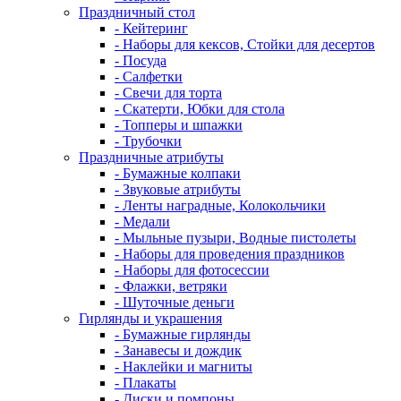
Праздничный стол
- Кейтеринг
- Наборы для кексов, Стойки для десертов
- Посуда
- Салфетки
- Свечи для торта
- Скатерти, Юбки для стола
- Топперы и шпажки
- Трубочки
Праздничные атрибуты
- Бумажные колпаки
- Звуковые атрибуты
- Ленты наградные, Колокольчики
- Медали
- Мыльные пузыри, Водные пистолеты
- Наборы для проведения праздников
- Наборы для фотосессии
- Флажки, ветряки
- Шуточные деньги
Гирлянды и украшения
- Бумажные гирлянды
- Занавесы и дождик
- Наклейки и магниты
- Плакаты
- Диски и помпоны