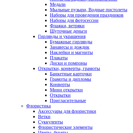
Медали
Мыльные пузыри, Водные пистолеты
Наборы для проведения праздников
Наборы для фотосессии
Флажки, ветряки
Шуточные деньги
Гирлянды и украшения
Бумажные гирлянды
Занавесы и дождик
Наклейки и магниты
Плакаты
Диски и помпоны
Открытки, конверты, грамоты
Банкетные карточки
Грамоты и дипломы
Конверты
Мини открытки
Открытки
Пригласительные
Флористика
Аксессуары для флористики
Ветки
Суккуленты
Флористические элементы
Цветы, букеты