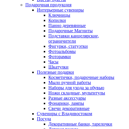
Подарочная продукция
Интерьерные сувениры
Ключницы
Копилки
Панно деревянные
Подарочные Магниты
Подставки канцелярские,
ограничители
Фигурки, статуэтки
Фотоальбомы
Фоторамки
Часы
Шкатулки
Полезные подарки
Косметички, подарочные наборы
Мыло ручной работы
Наборы для ухода за обувью
Ножи складные, мультитулы
Разные аксессуары
Фонарики, лампы
Свечи декоративные
Сувениры с Владивостоком
Посуда
Декоративные банки, тарелочки