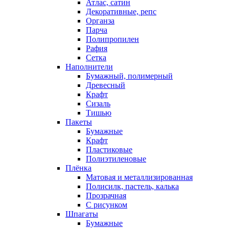
Атлас, сатин
Декоративные, репс
Органза
Парча
Полипропилен
Рафия
Сетка
Наполнители
Бумажный, полимерный
Древесный
Крафт
Сизаль
Тишью
Пакеты
Бумажные
Крафт
Пластиковые
Полиэтиленовые
Плёнка
Матовая и металлизированная
Полисилк, пастель, калька
Прозрачная
С рисунком
Шпагаты
Бумажные