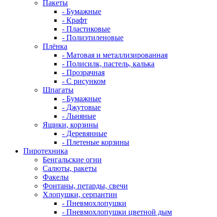
Пакеты
- Бумажные
- Крафт
- Пластиковые
- Полиэтиленовые
Плёнка
- Матовая и металлизированная
- Полисилк, пастель, калька
- Прозрачная
- С рисунком
Шпагаты
- Бумажные
- Джутовые
- Льняные
Ящики, корзины
- Деревянные
- Плетеные корзины
Пиротехника
Бенгальские огни
Салюты, ракеты
Факелы
Фонтаны, петарды, свечи
Хлопушки, серпантин
- Пневмохлопушки
- Пневмохлопушки цветной дым