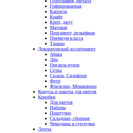
Голография, Металл
Гофрированная
Каппела
Крафт
Креп, джут
Матовая
Пергамент, рельефная
Премиум класса
Тишью
Декораторский ассортимент
Абака
Лён
Органза рулон
Сетка
Сизаль, Сизофлор
Фетр
Флизелин, Мешковина
Конусы и пакеты для цветов
Коробки
Для цветов
Наборы
Поштучно
Складные, сборные
Чемоданы и сундучки
Ленты