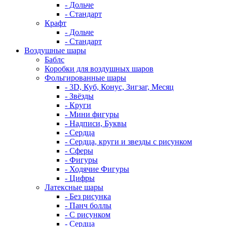
- Дольче
- Стандарт
Крафт
- Дольче
- Стандарт
Воздушные шары
Баблс
Коробки для воздушных шаров
Фольгированные шары
- 3D, Куб, Конус, Зигзаг, Месяц
- Звёзды
- Круги
- Мини фигуры
- Надписи, Буквы
- Сердца
- Сердца, круги и звезды с рисунком
- Сферы
- Фигуры
- Ходячие Фигуры
- Цифры
Латексные шары
- Без рисунка
- Панч боллы
- С рисунком
- Сердца