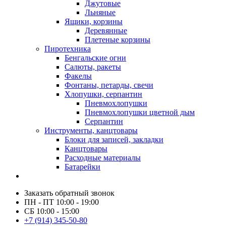
Джутовые
Льняные
Ящики, корзины
Деревянные
Плетеные корзины
Пиротехника
Бенгальские огни
Салюты, ракеты
Факелы
Фонтаны, петарды, свечи
Хлопушки, серпантин
Пневмохлопушки
Пневмохлопушки цветной дым
Серпантин
Инструменты, канцтовары
Блоки для записей, закладки
Канцтовары
Расходные материалы
Батарейки
Заказать обратный звонок
ПН - ПТ 10:00 - 19:00
СБ 10:00 - 15:00
+7 (914) 345-50-80