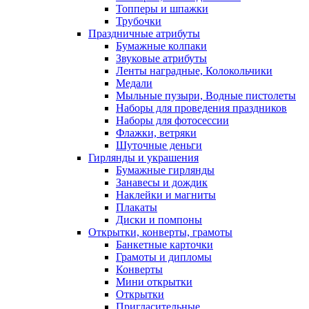
Топперы и шпажки
Трубочки
Праздничные атрибуты
Бумажные колпаки
Звуковые атрибуты
Ленты наградные, Колокольчики
Медали
Мыльные пузыри, Водные пистолеты
Наборы для проведения праздников
Наборы для фотосессии
Флажки, ветряки
Шуточные деньги
Гирлянды и украшения
Бумажные гирлянды
Занавесы и дождик
Наклейки и магниты
Плакаты
Диски и помпоны
Открытки, конверты, грамоты
Банкетные карточки
Грамоты и дипломы
Конверты
Мини открытки
Открытки
Пригласительные