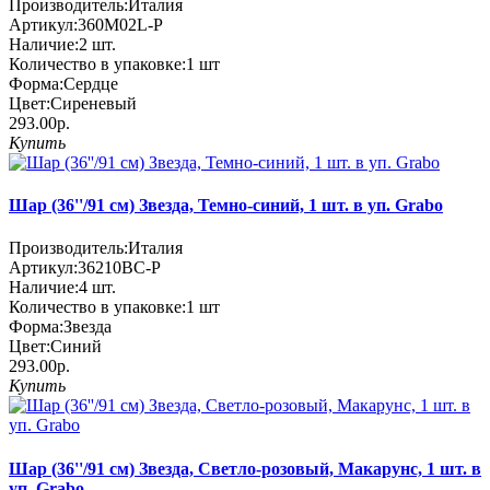
Производитель:
Италия
Артикул:
360M02L-P
Наличие:
2
шт.
Количество в упаковке:
1 шт
Форма:
Сердце
Цвет:
Сиреневый
293.00р.
Купить
Шар (36''/91 см) Звезда, Темно-синий, 1 шт. в уп. Grabo
Производитель:
Италия
Артикул:
36210BC-P
Наличие:
4
шт.
Количество в упаковке:
1 шт
Форма:
Звезда
Цвет:
Синий
293.00р.
Купить
Шар (36''/91 см) Звезда, Светло-розовый, Макарунс, 1 шт. в
уп. Grabo