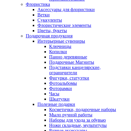
Флористика
Аксессуары для флористики
Ветки
Суккуленты
Флористические элементы
Цветы, букеты
Подарочная продукция
Интерьерные сувениры
Ключницы
Копилки
Панно деревянные
Подарочные Магниты
Подставки канцелярские,
ограничители
Фигурки, статуэтки
Фотоальбомы
Фоторамки
Часы
Шкатулки
Полезные подарки
Косметички, подарочные наборы
Мыло ручной работы
Наборы для ухода за обувью
Ножи складные, мультитулы
Разные аксессуары