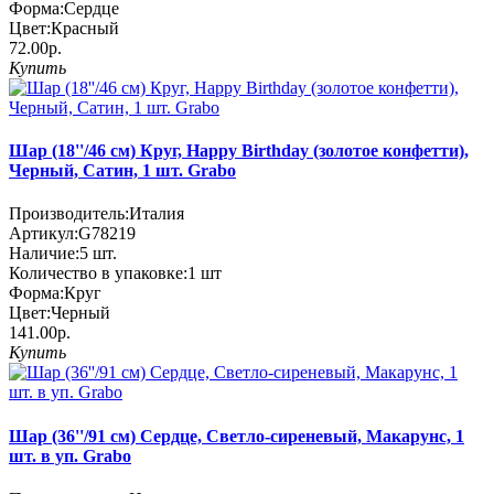
Форма:
Сердце
Цвет:
Красный
72.00р.
Купить
Шар (18''/46 см) Круг, Happy Birthday (золотое конфетти),
Черный, Сатин, 1 шт. Grabo
Производитель:
Италия
Артикул:
G78219
Наличие:
5
шт.
Количество в упаковке:
1 шт
Форма:
Круг
Цвет:
Черный
141.00р.
Купить
Шар (36''/91 см) Сердце, Светло-сиреневый, Макарунс, 1
шт. в уп. Grabo