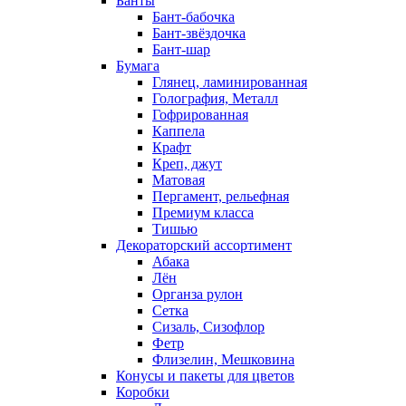
Банты
Бант-бабочка
Бант-звёздочка
Бант-шар
Бумага
Глянец, ламинированная
Голография, Металл
Гофрированная
Каппела
Крафт
Креп, джут
Матовая
Пергамент, рельефная
Премиум класса
Тишью
Декораторский ассортимент
Абака
Лён
Органза рулон
Сетка
Сизаль, Сизофлор
Фетр
Флизелин, Мешковина
Конусы и пакеты для цветов
Коробки