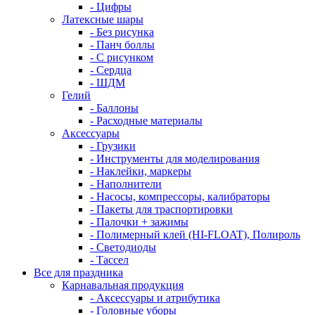
- Цифры
Латексные шары
- Без рисунка
- Панч боллы
- С рисунком
- Сердца
- ШДМ
Гелий
- Баллоны
- Расходные материалы
Аксессуары
- Грузики
- Инструменты для моделирования
- Наклейки, маркеры
- Наполнители
- Насосы, компрессоры, калибраторы
- Пакеты для траспортировки
- Палочки + зажимы
- Полимерный клей (HI-FLOAT), Полироль
- Светодиоды
- Тассел
Все для праздника
Карнавальная продукция
- Аксессуары и атрибутика
- Головные уборы