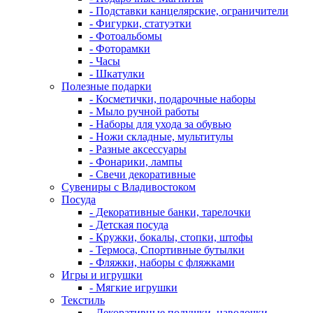
- Подставки канцелярские, ограничители
- Фигурки, статуэтки
- Фотоальбомы
- Фоторамки
- Часы
- Шкатулки
Полезные подарки
- Косметички, подарочные наборы
- Мыло ручной работы
- Наборы для ухода за обувью
- Ножи складные, мультитулы
- Разные аксессуары
- Фонарики, лампы
- Свечи декоративные
Сувениры с Владивостоком
Посуда
- Декоративные банки, тарелочки
- Детская посуда
- Кружки, бокалы, стопки, штофы
- Термоса, Спортивные бутылки
- Фляжки, наборы с фляжками
Игры и игрушки
- Мягкие игрушки
Текстиль
- Декоративные подушки, наволочки