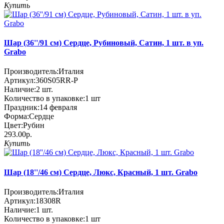
Купить
Шар (36''/91 см) Сердце, Рубиновый, Сатин, 1 шт. в уп.
Grabo
Производитель:
Италия
Артикул:
360S05RR-P
Наличие:
2
шт.
Количество в упаковке:
1 шт
Праздник:
14 февраля
Форма:
Сердце
Цвет:
Рубин
293.00р.
Купить
Шар (18''/46 см) Сердце, Люкс, Красный, 1 шт. Grabo
Производитель:
Италия
Артикул:
18308R
Наличие:
1
шт.
Количество в упаковке:
1 шт