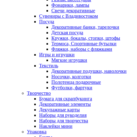
Фонарики, лампы
Свечи декоративные
Сувениры с Владивостоком
Посуда
Декоративные банки, тарелочки
Детская посуда
Кружки, бокалы, стопки, штофы
Термоса, Спортивные бутылки
Фляжки, наборы с фляжками
Игры и игрушки
Мягкие игрушки
Текстиль
Декоративные подушки, наволочки
Носочки, колготки
Полотенца подарочные
Футболки, фартуки
Творчество
Бумага для скрапбукинга
Декоративные элементы
Декупажные карты
Наборы для рукоделия
Наборы для творчества
Наклейки мини
Упаковка