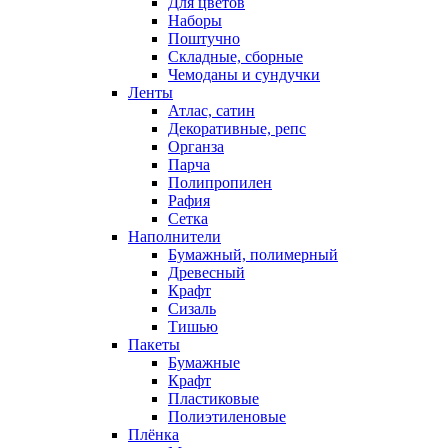
Для цветов
Наборы
Поштучно
Складные, сборные
Чемоданы и сундучки
Ленты
Атлас, сатин
Декоративные, репс
Органза
Парча
Полипропилен
Рафия
Сетка
Наполнители
Бумажный, полимерный
Древесный
Крафт
Сизаль
Тишью
Пакеты
Бумажные
Крафт
Пластиковые
Полиэтиленовые
Плёнка