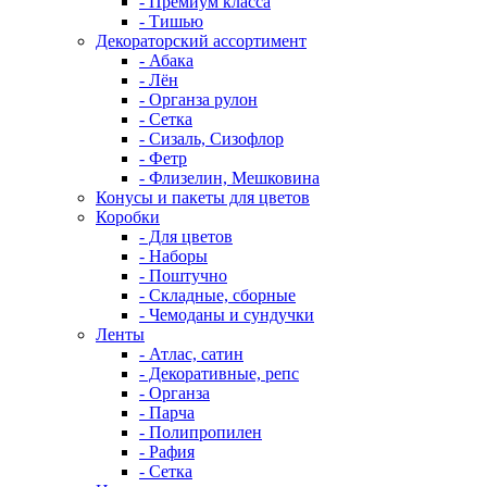
- Премиум класса
- Тишью
Декораторский ассортимент
- Абака
- Лён
- Органза рулон
- Сетка
- Сизаль, Сизофлор
- Фетр
- Флизелин, Мешковина
Конусы и пакеты для цветов
Коробки
- Для цветов
- Наборы
- Поштучно
- Складные, сборные
- Чемоданы и сундучки
Ленты
- Атлас, сатин
- Декоративные, репс
- Органза
- Парча
- Полипропилен
- Рафия
- Сетка