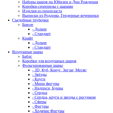
Наборы шаров на Юбилеи и Дни Рождения
Коробки-сюрпризы с шарами
Изделия из пенопласта
Выписки из Роддома, Гендерные вечеринки
Съедобные трубочки
Брюле
- Дольче
- Стандарт
Крафт
- Дольче
- Стандарт
Воздушные шары
Баблс
Коробки для воздушных шаров
Фольгированные шары
- 3D, Куб, Конус, Зигзаг, Месяц
- Звёзды
- Круги
- Мини фигуры
- Надписи, Буквы
- Сердца
- Сердца, круги и звезды с рисунком
- Сферы
- Фигуры
- Ходячие Фигуры