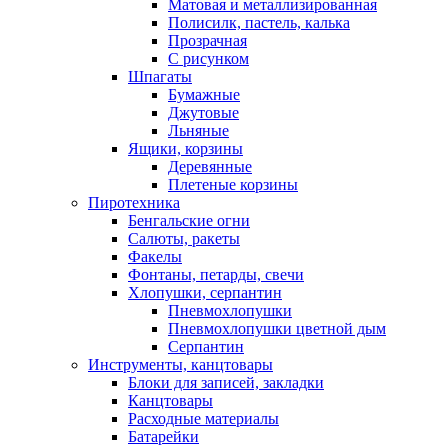
Матовая и металлизированная
Полисилк, пастель, калька
Прозрачная
С рисунком
Шпагаты
Бумажные
Джутовые
Льняные
Ящики, корзины
Деревянные
Плетеные корзины
Пиротехника
Бенгальские огни
Салюты, ракеты
Факелы
Фонтаны, петарды, свечи
Хлопушки, серпантин
Пневмохлопушки
Пневмохлопушки цветной дым
Серпантин
Инструменты, канцтовары
Блоки для записей, закладки
Канцтовары
Расходные материалы
Батарейки