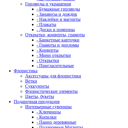
Гирлянды и украшения
- Бумажные гирлянды
- Занавесы и дождик
- Наклейки и магниты
- Плакаты
- Диски и помпоны
Открытки, конверты, грамоты
- Банкетные карточки
- Грамоты и дипломы
- Конверты
- Мини открытки
- Открытки
- Пригласительные
Флористика
Аксессуары для флористики
Ветки
Суккуленты
Флористические элементы
Цветы, букеты
Подарочная продукция
Интерьерные сувениры
- Ключницы
- Копилки
- Панно деревянные
- Подарочные Магниты