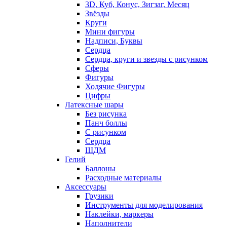
3D, Куб, Конус, Зигзаг, Месяц
Звёзды
Круги
Мини фигуры
Надписи, Буквы
Сердца
Сердца, круги и звезды с рисунком
Сферы
Фигуры
Ходячие Фигуры
Цифры
Латексные шары
Без рисунка
Панч боллы
С рисунком
Сердца
ШДМ
Гелий
Баллоны
Расходные материалы
Аксессуары
Грузики
Инструменты для моделирования
Наклейки, маркеры
Наполнители