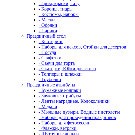
- Грим, краски, тату
- Короны, тиары
- Костюмы, наборы
- Маски
- Ободки
- Парики
Праздничный стол
- Кейтеринг
- Наборы для кексов, Стойки для десертов
- Посуда
- Салфетки
- Свечи для торта
- Скатерти, Юбки для стола
- Топперы и шпажки
- Трубочки
Праздничные атрибуты
- Бумажные колпаки
- Звуковые атрибуты
- Ленты наградные, Колокольчики
- Медали
- Мыльные пузыри, Водные пистолеты
- Наборы для проведения праздников
- Наборы для фотосессии
- Флажки, ветряки
- Шуточные деньги