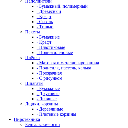
Наполнители
- Бумажный, полимерный
- Древесный
- Крафт
- Сизаль
- Тишью
Пакеты
- Бумажные
- Крафт
- Пластиковые
- Полиэтиленовые
Плёнка
- Матовая и металлизированная
- Полисилк, пастель, калька
- Прозрачная
- С рисунком
Шпагаты
- Бумажные
- Джутовые
- Льняные
Ящики, корзины
- Деревянные
- Плетеные корзины
Пиротехника
Бенгальские огни