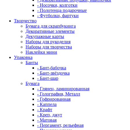
- Носочки, колготки
- Полотенца подарочные
- Футболки, фартуки
Творчество
Бумага для скрапбукинга
Декоративные элементы
Декупажные карты
Наборы для рукоделия
Наборы для творчества
Наклейки мини
Упаковка
Банты
- Бант-бабочка
- Бант-звёздочка
- Бант-шар
Бумага
- Глянец, ламинированная
- Голография, Металл
- Гофрированная
- Каппела
- Крафт
- Креп, джут
- Матовая
- Пергамент, рельефная