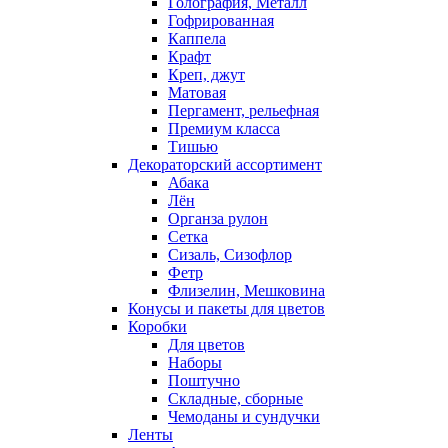
Голография, Металл
Гофрированная
Каппела
Крафт
Креп, джут
Матовая
Пергамент, рельефная
Премиум класса
Тишью
Декораторский ассортимент
Абака
Лён
Органза рулон
Сетка
Сизаль, Сизофлор
Фетр
Флизелин, Мешковина
Конусы и пакеты для цветов
Коробки
Для цветов
Наборы
Поштучно
Складные, сборные
Чемоданы и сундучки
Ленты