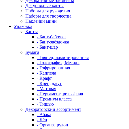
Декоративные элементы
Декупажные карты
Наборы для рукоделия
Наборы для творчества
Наклейки мини
Упаковка
Банты
- Бант-бабочка
- Бант-звёздочка
- Бант-шар
Бумага
- Глянец, ламинированная
- Голография, Металл
- Гофрированная
- Каппела
- Крафт
- Креп, джут
- Матовая
- Пергамент, рельефная
- Премиум класса
- Тишью
Декораторский ассортимент
- Абака
- Лён
- Органза рулон