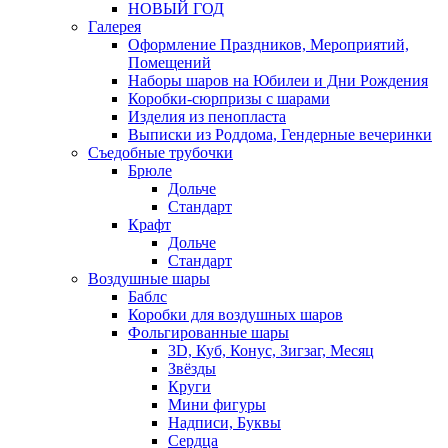
НОВЫЙ ГОД
Галерея
Оформление Праздников, Мероприятий,
Помещений
Наборы шаров на Юбилеи и Дни Рождения
Коробки-сюрпризы с шарами
Изделия из пенопласта
Выписки из Роддома, Гендерные вечеринки
Съедобные трубочки
Брюле
Дольче
Стандарт
Крафт
Дольче
Стандарт
Воздушные шары
Баблс
Коробки для воздушных шаров
Фольгированные шары
3D, Куб, Конус, Зигзаг, Месяц
Звёзды
Круги
Мини фигуры
Надписи, Буквы
Сердца