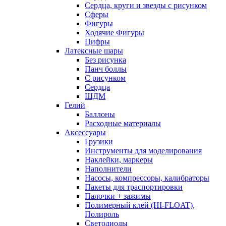
Сердца, круги и звезды с рисунком
Сферы
Фигуры
Ходячие Фигуры
Цифры
Латексные шары
Без рисунка
Панч боллы
С рисунком
Сердца
ШДМ
Гелий
Баллоны
Расходные материалы
Аксессуары
Грузики
Инструменты для моделирования
Наклейки, маркеры
Наполнители
Насосы, компрессоры, калибраторы
Пакеты для траспортировки
Палочки + зажимы
Полимерный клей (HI-FLOAT),
Полироль
Светодиоды