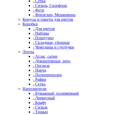
- Сетка
- Сизаль, Сизофлор
- Фетр
- Флизелин, Мешковина
Конусы и пакеты для цветов
Коробки
- Для цветов
- Наборы
- Поштучно
- Складные, сборные
- Чемоданы и сундучки
Ленты
- Атлас, сатин
- Декоративные, репс
- Органза
- Парча
- Полипропилен
- Рафия
- Сетка
Наполнители
- Бумажный, полимерный
- Древесный
- Крафт
- Сизаль
- Тишью