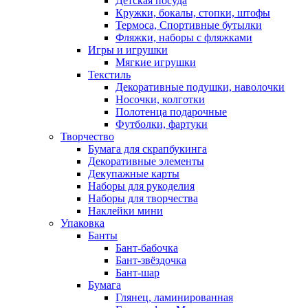
Детская посуда
Кружки, бокалы, стопки, штофы
Термоса, Спортивные бутылки
Фляжки, наборы с фляжками
Игры и игрушки
Мягкие игрушки
Текстиль
Декоративные подушки, наволочки
Носочки, колготки
Полотенца подарочные
Футболки, фартуки
Творчество
Бумага для скрапбукинга
Декоративные элементы
Декупажные карты
Наборы для рукоделия
Наборы для творчества
Наклейки мини
Упаковка
Банты
Бант-бабочка
Бант-звёздочка
Бант-шар
Бумага
Глянец, ламинированная