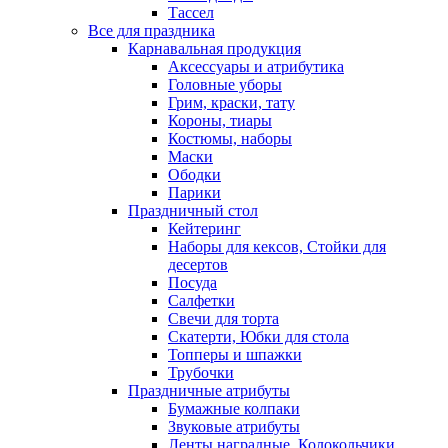
Тассел
Все для праздника
Карнавальная продукция
Аксессуары и атрибутика
Головные уборы
Грим, краски, тату
Короны, тиары
Костюмы, наборы
Маски
Ободки
Парики
Праздничный стол
Кейтеринг
Наборы для кексов, Стойки для
десертов
Посуда
Салфетки
Свечи для торта
Скатерти, Юбки для стола
Топперы и шпажки
Трубочки
Праздничные атрибуты
Бумажные колпаки
Звуковые атрибуты
Ленты наградные, Колокольчики