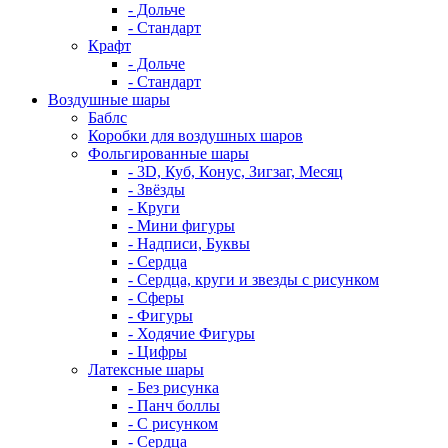
- Дольче
- Стандарт
Крафт
- Дольче
- Стандарт
Воздушные шары
Баблс
Коробки для воздушных шаров
Фольгированные шары
- 3D, Куб, Конус, Зигзаг, Месяц
- Звёзды
- Круги
- Мини фигуры
- Надписи, Буквы
- Сердца
- Сердца, круги и звезды с рисунком
- Сферы
- Фигуры
- Ходячие Фигуры
- Цифры
Латексные шары
- Без рисунка
- Панч боллы
- С рисунком
- Сердца