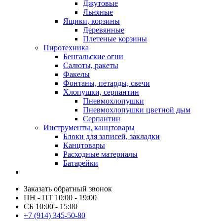
Джутовые
Льняные
Ящики, корзины
Деревянные
Плетеные корзины
Пиротехника
Бенгальские огни
Салюты, ракеты
Факелы
Фонтаны, петарды, свечи
Хлопушки, серпантин
Пневмохлопушки
Пневмохлопушки цветной дым
Серпантин
Инструменты, канцтовары
Блоки для записей, закладки
Канцтовары
Расходные материалы
Батарейки
Заказать обратный звонок
ПН - ПТ 10:00 - 19:00
СБ 10:00 - 15:00
+7 (914) 345-50-80