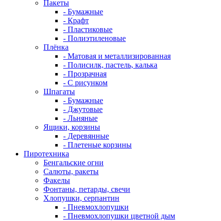
Пакеты
- Бумажные
- Крафт
- Пластиковые
- Полиэтиленовые
Плёнка
- Матовая и металлизированная
- Полисилк, пастель, калька
- Прозрачная
- С рисунком
Шпагаты
- Бумажные
- Джутовые
- Льняные
Ящики, корзины
- Деревянные
- Плетеные корзины
Пиротехника
Бенгальские огни
Салюты, ракеты
Факелы
Фонтаны, петарды, свечи
Хлопушки, серпантин
- Пневмохлопушки
- Пневмохлопушки цветной дым