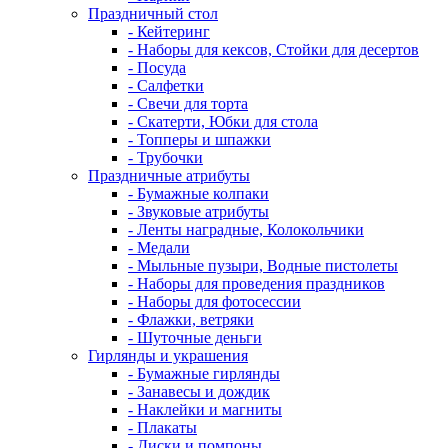
Праздничный стол
- Кейтеринг
- Наборы для кексов, Стойки для десертов
- Посуда
- Салфетки
- Свечи для торта
- Скатерти, Юбки для стола
- Топперы и шпажки
- Трубочки
Праздничные атрибуты
- Бумажные колпаки
- Звуковые атрибуты
- Ленты наградные, Колокольчики
- Медали
- Мыльные пузыри, Водные пистолеты
- Наборы для проведения праздников
- Наборы для фотосессии
- Флажки, ветряки
- Шуточные деньги
Гирлянды и украшения
- Бумажные гирлянды
- Занавесы и дождик
- Наклейки и магниты
- Плакаты
- Диски и помпоны