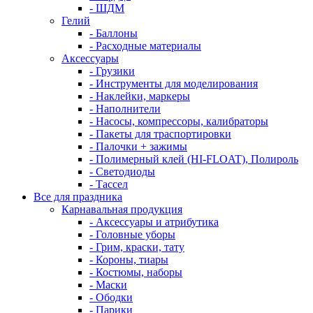
- ШДМ
Гелий
- Баллоны
- Расходные материалы
Аксессуары
- Грузики
- Инструменты для моделирования
- Наклейки, маркеры
- Наполнители
- Насосы, компрессоры, калибраторы
- Пакеты для траспортировки
- Палочки + зажимы
- Полимерный клей (HI-FLOAT), Полироль
- Светодиоды
- Тассел
Все для праздника
Карнавальная продукция
- Аксессуары и атрибутика
- Головные уборы
- Грим, краски, тату
- Короны, тиары
- Костюмы, наборы
- Маски
- Ободки
- Парики