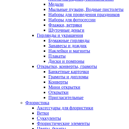
Медали
Мыльные пузыри, Водные пистолеты
Наборы для проведения праздников
Наборы для фотосессии
Флажки, ветряки
Шуточные деньги
Гирлянды и украшения
Бумажные гирлянды
Занавесы и дождик
Наклейки и магниты
Плакаты
Диски и помпоны
Открытки, конверты, грамоты
Банкетные карточки
Грамоты и дипломы
Конверты
Мини открытки
Открытки
Пригласительные
Флористика
Аксессуары для флористики
Ветки
Суккуленты
Флористические элементы
Цветы, букеты