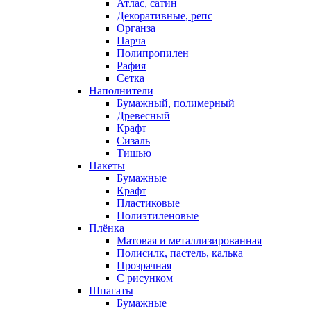
Атлас, сатин
Декоративные, репс
Органза
Парча
Полипропилен
Рафия
Сетка
Наполнители
Бумажный, полимерный
Древесный
Крафт
Сизаль
Тишью
Пакеты
Бумажные
Крафт
Пластиковые
Полиэтиленовые
Плёнка
Матовая и металлизированная
Полисилк, пастель, калька
Прозрачная
С рисунком
Шпагаты
Бумажные