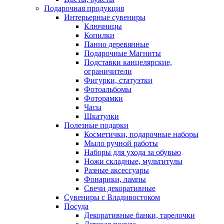
Подарочная продукция
Интерьерные сувениры
Ключницы
Копилки
Панно деревянные
Подарочные Магниты
Подставки канцелярские,
ограничители
Фигурки, статуэтки
Фотоальбомы
Фоторамки
Часы
Шкатулки
Полезные подарки
Косметички, подарочные наборы
Мыло ручной работы
Наборы для ухода за обувью
Ножи складные, мультитулы
Разные аксессуары
Фонарики, лампы
Свечи декоративные
Сувениры с Владивостоком
Посуда
Декоративные банки, тарелочки