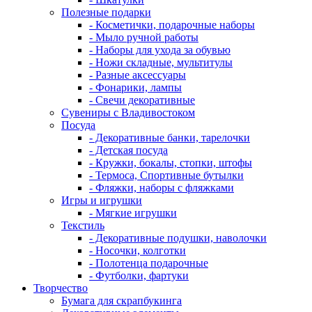
Полезные подарки
- Косметички, подарочные наборы
- Мыло ручной работы
- Наборы для ухода за обувью
- Ножи складные, мультитулы
- Разные аксессуары
- Фонарики, лампы
- Свечи декоративные
Сувениры с Владивостоком
Посуда
- Декоративные банки, тарелочки
- Детская посуда
- Кружки, бокалы, стопки, штофы
- Термоса, Спортивные бутылки
- Фляжки, наборы с фляжками
Игры и игрушки
- Мягкие игрушки
Текстиль
- Декоративные подушки, наволочки
- Носочки, колготки
- Полотенца подарочные
- Футболки, фартуки
Творчество
Бумага для скрапбукинга