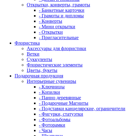
Открытки, конверты, грамоты
- Банкетные карточки
- Грамоты и дипломы
- Конверты
- Мини открытки
- Открытки
- Пригласительные
Флористика
Аксессуары для флористики
Ветки
Суккуленты
Флористические элементы
Цветы, букеты
Подарочная продукция
Интерьерные сувениры
- Ключницы
- Копилки
- Панно деревянные
- Подарочные Магниты
- Подставки канцелярские, ограничители
- Фигурки, статуэтки
- Фотоальбомы
- Фоторамки
- Часы
- Шкатулки