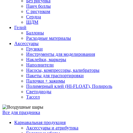
Без рисунка
Панч боллы
С рисунком
Сердца
ШДМ
Гелий
Баллоны
Расходные материалы
Аксессуары
Грузики
Инструменты для моделирования
Наклейки, маркеры
Наполнители
Насосы, компрессоры, калибраторы
Пакеты для траспортировки
Палочки + зажимы
Полимерный клей (HI-FLOAT), Полироль
Светодиоды
Тассел
Все для праздника
Карнавальная продукция
Аксессуары и атрибутика