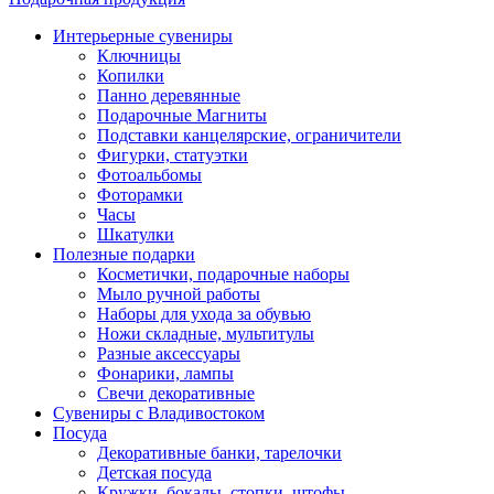
Интерьерные сувениры
Ключницы
Копилки
Панно деревянные
Подарочные Магниты
Подставки канцелярские, ограничители
Фигурки, статуэтки
Фотоальбомы
Фоторамки
Часы
Шкатулки
Полезные подарки
Косметички, подарочные наборы
Мыло ручной работы
Наборы для ухода за обувью
Ножи складные, мультитулы
Разные аксессуары
Фонарики, лампы
Свечи декоративные
Сувениры с Владивостоком
Посуда
Декоративные банки, тарелочки
Детская посуда
Кружки, бокалы, стопки, штофы