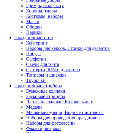
Головные уборы
Грим, краски, тату
Короны, тиары
Костюмы, наборы
Маски
Ободки
Парики
Праздничный стол
Кейтеринг
Наборы для кексов, Стойки для десертов
Посуда
Салфетки
Свечи для торта
Скатерти, Юбки для стола
Топперы и шпажки
Трубочки
Праздничные атрибуты
Бумажные колпаки
Звуковые атрибуты
Ленты наградные, Колокольчики
Медали
Мыльные пузыри, Водные пистолеты
Наборы для проведения праздников
Наборы для фотосессии
Флажки, ветряки