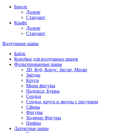
Брюле
Дольче
Стандарт
Крафт
Дольче
Стандарт
Воздушные шары
Баблс
Коробки для воздушных шаров
Фольгированные шары
3D, Куб, Конус, Зигзаг, Месяц
Звёзды
Круги
Мини фигуры
Надписи, Буквы
Сердца
Сердца, круги и звезды с рисунком
Сферы
Фигуры
Ходячие Фигуры
Цифры
Латексные шары