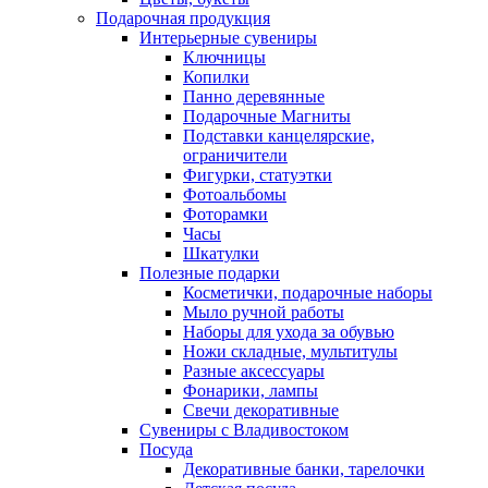
Подарочная продукция
Интерьерные сувениры
Ключницы
Копилки
Панно деревянные
Подарочные Магниты
Подставки канцелярские,
ограничители
Фигурки, статуэтки
Фотоальбомы
Фоторамки
Часы
Шкатулки
Полезные подарки
Косметички, подарочные наборы
Мыло ручной работы
Наборы для ухода за обувью
Ножи складные, мультитулы
Разные аксессуары
Фонарики, лампы
Свечи декоративные
Сувениры с Владивостоком
Посуда
Декоративные банки, тарелочки