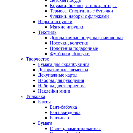
Детская посуда
Кружки, бокалы, стопки, штофы
Термоса, Спортивные бутылки
Фляжки, наборы с фляжками
Игры и игрушки
Мягкие игрушки
Текстиль
Декоративные подушки, наволочки
Носочки, колготки
Полотенца подарочные
Футболки, фартуки
Творчество
Бумага для скрапбукинга
Декоративные элементы
Декупажные карты
Наборы для рукоделия
Наборы для творчества
Наклейки мини
Упаковка
Банты
Бант-бабочка
Бант-звёздочка
Бант-шар
Бумага
Глянец, ламинированная