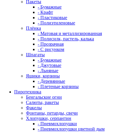
Пакеты
- Бумажные
- Крафт
- Пластиковые
- Полиэтиленовые
Плёнка
- Матовая и металлизированная
- Полисилк, пастель, калька
- Прозрачная
- С рисунком
Шпагаты
- Бумажные
- Джутовые
- Льняные
Ящики, корзины
- Деревянные
- Плетеные корзины
Пиротехника
Бенгальские огни
Салюты, ракеты
Факелы
Фонтаны, петарды, свечи
Хлопушки, серпантин
- Пневмохлопушки
- Пневмохлопушки цветной дым