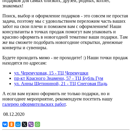
подарков для самых близких, друзей, родных, коллег,
знакомых!
Поиск, выбор и оформление подарков - это совсем не простая
задача, поэтому мы с удовольствием переложим часть ваших
забот на свои плечи и поможем вам с оформлением! Наши
консультанты в точках продаж помогут вам упаковать и
красиво оформить в новогодней тематике ваши подарки. Там
же вы сможете подобрать новогодние открытки, денежные
конверты и сувениры.
Будете проходить мимо - не проходите! :) Наши точки продаж
находятся по адресам:
ул. Черемуховая, 15 - ТЦ Черемушки
пр-кт Красного Знамени, 57 - ТЦ Бубль Гум
ул. Анны Щетининой, 21 - ТЦ Снеговая Падь
А если вам нужно оформить не только подарки, но и
новогоднее мероприятие, рекомендуем посетить нашу
галерею оформительских работ
.
08.12.2020