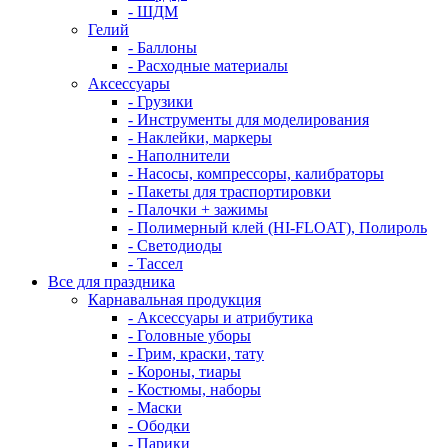
- ШДМ
Гелий
- Баллоны
- Расходные материалы
Аксессуары
- Грузики
- Инструменты для моделирования
- Наклейки, маркеры
- Наполнители
- Насосы, компрессоры, калибраторы
- Пакеты для траспортировки
- Палочки + зажимы
- Полимерный клей (HI-FLOAT), Полироль
- Светодиоды
- Тассел
Все для праздника
Карнавальная продукция
- Аксессуары и атрибутика
- Головные уборы
- Грим, краски, тату
- Короны, тиары
- Костюмы, наборы
- Маски
- Ободки
- Парики