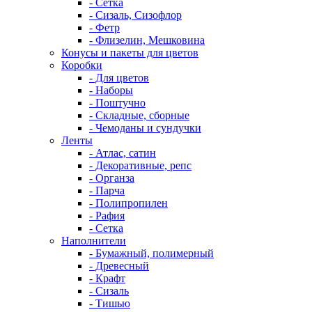
- Сетка
- Сизаль, Сизофлор
- Фетр
- Флизелин, Мешковина
Конусы и пакеты для цветов
Коробки
- Для цветов
- Наборы
- Поштучно
- Складные, сборные
- Чемоданы и сундучки
Ленты
- Атлас, сатин
- Декоративные, репс
- Органза
- Парча
- Полипропилен
- Рафия
- Сетка
Наполнители
- Бумажный, полимерный
- Древесный
- Крафт
- Сизаль
- Тишью