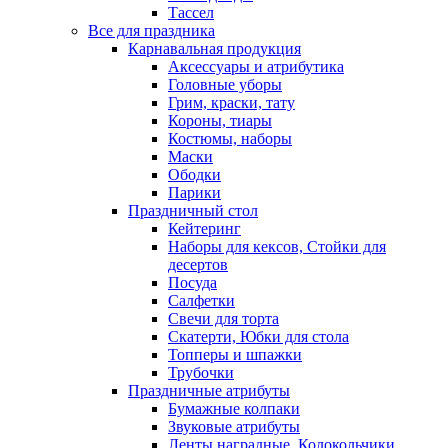
Тассел
Все для праздника
Карнавальная продукция
Аксессуары и атрибутика
Головные уборы
Грим, краски, тату
Короны, тиары
Костюмы, наборы
Маски
Ободки
Парики
Праздничный стол
Кейтеринг
Наборы для кексов, Стойки для
десертов
Посуда
Салфетки
Свечи для торта
Скатерти, Юбки для стола
Топперы и шпажки
Трубочки
Праздничные атрибуты
Бумажные колпаки
Звуковые атрибуты
Ленты наградные, Колокольчики