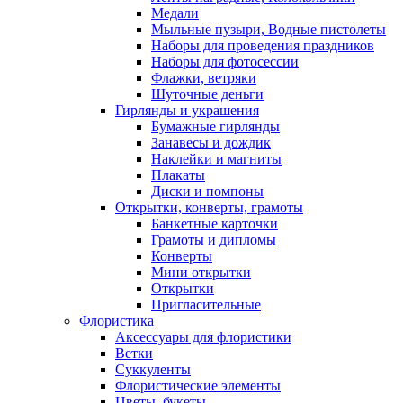
Медали
Мыльные пузыри, Водные пистолеты
Наборы для проведения праздников
Наборы для фотосессии
Флажки, ветряки
Шуточные деньги
Гирлянды и украшения
Бумажные гирлянды
Занавесы и дождик
Наклейки и магниты
Плакаты
Диски и помпоны
Открытки, конверты, грамоты
Банкетные карточки
Грамоты и дипломы
Конверты
Мини открытки
Открытки
Пригласительные
Флористика
Аксессуары для флористики
Ветки
Суккуленты
Флористические элементы
Цветы, букеты