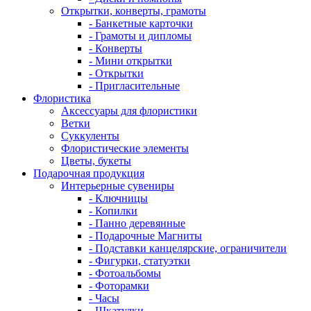
Открытки, конверты, грамоты
- Банкетные карточки
- Грамоты и дипломы
- Конверты
- Мини открытки
- Открытки
- Пригласительные
Флористика
Аксессуары для флористики
Ветки
Суккуленты
Флористические элементы
Цветы, букеты
Подарочная продукция
Интерьерные сувениры
- Ключницы
- Копилки
- Панно деревянные
- Подарочные Магниты
- Подставки канцелярские, ограничители
- Фигурки, статуэтки
- Фотоальбомы
- Фоторамки
- Часы
- Шкатулки