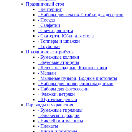
Праздничный стол
- Кейтеринг
- Наборы для кексов, Стойки для десертов
- Посуда
- Салфетки
- Свечи для торта
- Скатерти, Юбки для стола
- Топперы и шпажки
- Трубочки
Праздничные атрибуты
- Бумажные колпаки
- Звуковые атрибуты
- Ленты наградные, Колокольчики
- Медали
- Мыльные пузыри, Водные пистолеты
- Наборы для проведения праздников
- Наборы для фотосессии
- Флажки, ветряки
- Шуточные деньги
Гирлянды и украшения
- Бумажные гирлянды
- Занавесы и дождик
- Наклейки и магниты
- Плакаты
- Диски и помпоны