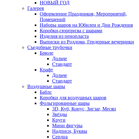
НОВЫЙ ГОД
Галерея
Оформление Праздников, Мероприятий,
Помещений
Наборы шаров на Юбилеи и Дни Рождения
Коробки-сюрпризы с шарами
Изделия из пенопласта
Выписки из Роддома, Гендерные вечеринки
Съедобные трубочки
Брюле
Дольче
Стандарт
Крафт
Дольче
Стандарт
Воздушные шары
Баблс
Коробки для воздушных шаров
Фольгированные шары
3D, Куб, Конус, Зигзаг, Месяц
Звёзды
Круги
Мини фигуры
Надписи, Буквы
Сердца