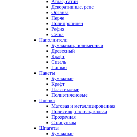
Атлас, сатин
Декоративные, репс
Органза
Парча
Полипропилен
Рафия
Сетка
Наполнители
Бумажный, полимерный
Древесный
Крафт
Сизаль
Тишью
Пакеты
Бумажные
Крафт
Пластиковые
Полиэтиленовые
Плёнка
Матовая и металлизированная
Полисилк, пастель, калька
Прозрачная
С рисунком
Шпагаты
Бумажные