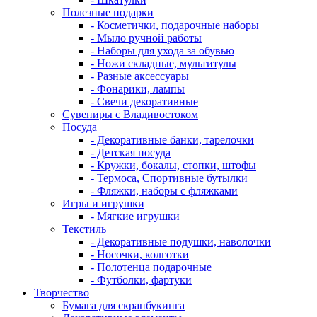
Полезные подарки
- Косметички, подарочные наборы
- Мыло ручной работы
- Наборы для ухода за обувью
- Ножи складные, мультитулы
- Разные аксессуары
- Фонарики, лампы
- Свечи декоративные
Сувениры с Владивостоком
Посуда
- Декоративные банки, тарелочки
- Детская посуда
- Кружки, бокалы, стопки, штофы
- Термоса, Спортивные бутылки
- Фляжки, наборы с фляжками
Игры и игрушки
- Мягкие игрушки
Текстиль
- Декоративные подушки, наволочки
- Носочки, колготки
- Полотенца подарочные
- Футболки, фартуки
Творчество
Бумага для скрапбукинга