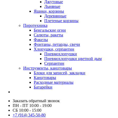
Джутовые
Льняные
Ящики, корзины
Деревянные
Плетеные корзины
Пиротехника
Бенгальские огни
Салюты, ракеты
Факелы
Фонтаны, петарды, свечи
Хлопушки, серпантин
Пневмохлопушки
Пневмохлопушки цветной дым
Серпантин
Инструменты, канцтовары
Блоки для записей, закладки
Канцтовары
Расходные материалы
Батарейки
Заказать обратный звонок
ПН - ПТ 10:00 - 19:00
СБ 10:00 - 15:00
+7 (914) 345-50-80