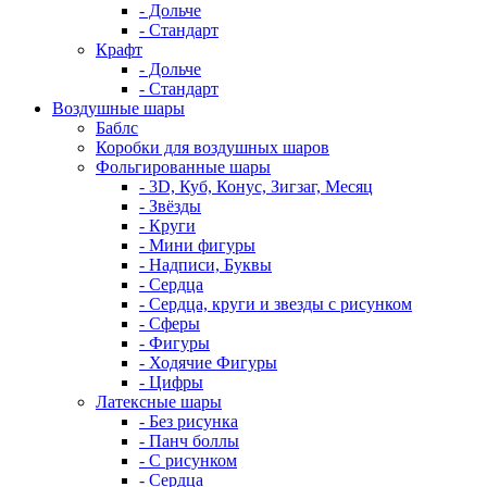
- Дольче
- Стандарт
Крафт
- Дольче
- Стандарт
Воздушные шары
Баблс
Коробки для воздушных шаров
Фольгированные шары
- 3D, Куб, Конус, Зигзаг, Месяц
- Звёзды
- Круги
- Мини фигуры
- Надписи, Буквы
- Сердца
- Сердца, круги и звезды с рисунком
- Сферы
- Фигуры
- Ходячие Фигуры
- Цифры
Латексные шары
- Без рисунка
- Панч боллы
- С рисунком
- Сердца