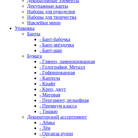
Декоративные элементы
Декупажные карты
Наборы для рукоделия
Наборы для творчества
Наклейки мини
Упаковка
Банты
- Бант-бабочка
- Бант-звёздочка
- Бант-шар
Бумага
- Глянец, ламинированная
- Голография, Металл
- Гофрированная
- Каппела
- Крафт
- Креп, джут
- Матовая
- Пергамент, рельефная
- Премиум класса
- Тишью
Декораторский ассортимент
- Абака
- Лён
- Органза рулон