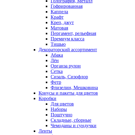
Голография, Металл
Гофрированная
Каппела
Крафт
Креп, джут
Матовая
Пергамент, рельефная
Премиум класса
Тишью
Декораторский ассортимент
Абака
Лён
Органза рулон
Сетка
Сизаль, Сизофлор
Фетр
Флизелин, Мешковина
Конусы и пакеты для цветов
Коробки
Для цветов
Наборы
Поштучно
Складные, сборные
Чемоданы и сундучки
Ленты