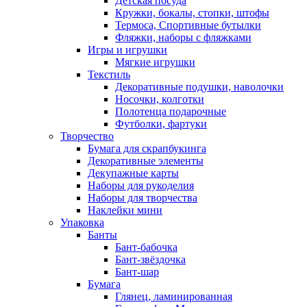
Детская посуда
Кружки, бокалы, стопки, штофы
Термоса, Спортивные бутылки
Фляжки, наборы с фляжками
Игры и игрушки
Мягкие игрушки
Текстиль
Декоративные подушки, наволочки
Носочки, колготки
Полотенца подарочные
Футболки, фартуки
Творчество
Бумага для скрапбукинга
Декоративные элементы
Декупажные карты
Наборы для рукоделия
Наборы для творчества
Наклейки мини
Упаковка
Банты
Бант-бабочка
Бант-звёздочка
Бант-шар
Бумага
Глянец, ламинированная