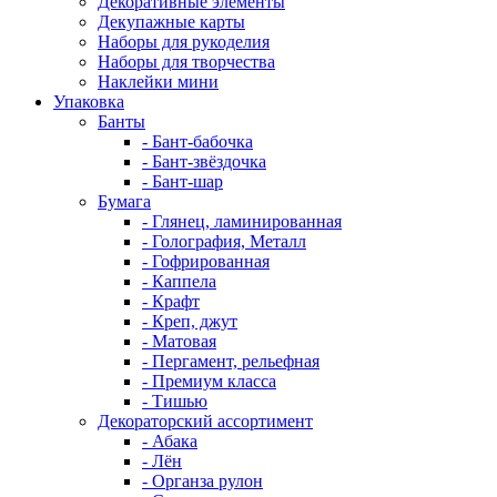
Декоративные элементы
Декупажные карты
Наборы для рукоделия
Наборы для творчества
Наклейки мини
Упаковка
Банты
- Бант-бабочка
- Бант-звёздочка
- Бант-шар
Бумага
- Глянец, ламинированная
- Голография, Металл
- Гофрированная
- Каппела
- Крафт
- Креп, джут
- Матовая
- Пергамент, рельефная
- Премиум класса
- Тишью
Декораторский ассортимент
- Абака
- Лён
- Органза рулон