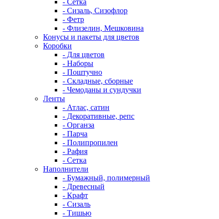
- Сетка
- Сизаль, Сизофлор
- Фетр
- Флизелин, Мешковина
Конусы и пакеты для цветов
Коробки
- Для цветов
- Наборы
- Поштучно
- Складные, сборные
- Чемоданы и сундучки
Ленты
- Атлас, сатин
- Декоративные, репс
- Органза
- Парча
- Полипропилен
- Рафия
- Сетка
Наполнители
- Бумажный, полимерный
- Древесный
- Крафт
- Сизаль
- Тишью