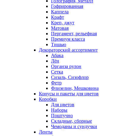
Голография, Металл
Гофрированная
Каппела
Крафт
Креп, джут
Матовая
Пергамент, рельефная
Премиум класса
Тишью
Декораторский ассортимент
Абака
Лён
Органза рулон
Сетка
Сизаль, Сизофлор
Фетр
Флизелин, Мешковина
Конусы и пакеты для цветов
Коробки
Для цветов
Наборы
Поштучно
Складные, сборные
Чемоданы и сундучки
Ленты