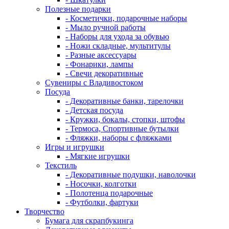
Полезные подарки
- Косметички, подарочные наборы
- Мыло ручной работы
- Наборы для ухода за обувью
- Ножи складные, мультитулы
- Разные аксессуары
- Фонарики, лампы
- Свечи декоративные
Сувениры с Владивостоком
Посуда
- Декоративные банки, тарелочки
- Детская посуда
- Кружки, бокалы, стопки, штофы
- Термоса, Спортивные бутылки
- Фляжки, наборы с фляжками
Игры и игрушки
- Мягкие игрушки
Текстиль
- Декоративные подушки, наволочки
- Носочки, колготки
- Полотенца подарочные
- Футболки, фартуки
Творчество
Бумага для скрапбукинга