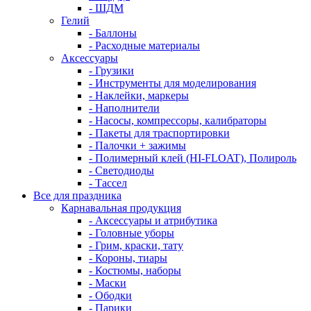
- ШДМ
Гелий
- Баллоны
- Расходные материалы
Аксессуары
- Грузики
- Инструменты для моделирования
- Наклейки, маркеры
- Наполнители
- Насосы, компрессоры, калибраторы
- Пакеты для траспортировки
- Палочки + зажимы
- Полимерный клей (HI-FLOAT), Полироль
- Светодиоды
- Тассел
Все для праздника
Карнавальная продукция
- Аксессуары и атрибутика
- Головные уборы
- Грим, краски, тату
- Короны, тиары
- Костюмы, наборы
- Маски
- Ободки
- Парики