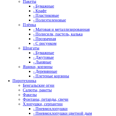
Пакеты
- Бумажные
- Крафт
- Пластиковые
- Полиэтиленовые
Плёнка
- Матовая и металлизированная
- Полисилк, пастель, калька
- Прозрачная
- С рисунком
Шпагаты
- Бумажные
- Джутовые
- Льняные
Ящики, корзины
- Деревянные
- Плетеные корзины
Пиротехника
Бенгальские огни
Салюты, ракеты
Факелы
Фонтаны, петарды, свечи
Хлопушки, серпантин
- Пневмохлопушки
- Пневмохлопушки цветной дым