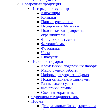
Подарочная продукция
Интерьерные сувениры
Ключницы
Копилки
Панно деревянные
Подарочные Магниты
Подставки канцелярские,
ограничители
Фигурки, статуэтки
Фотоальбомы
Фоторамки
Часы
Шкатулки
Полезные подарки
Косметички, подарочные наборы
Мыло ручной работы
Наборы для ухода за обувью
Ножи складные, мультитулы
Разные аксессуары
Фонарики, лампы
Свечи декоративные
Сувениры с Владивостоком
Посуда
Декоративные банки, тарелочки