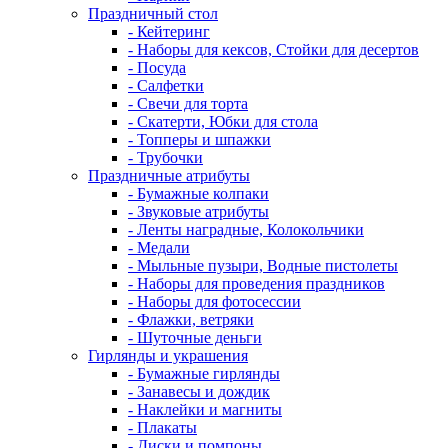
Праздничный стол
- Кейтеринг
- Наборы для кексов, Стойки для десертов
- Посуда
- Салфетки
- Свечи для торта
- Скатерти, Юбки для стола
- Топперы и шпажки
- Трубочки
Праздничные атрибуты
- Бумажные колпаки
- Звуковые атрибуты
- Ленты наградные, Колокольчики
- Медали
- Мыльные пузыри, Водные пистолеты
- Наборы для проведения праздников
- Наборы для фотосессии
- Флажки, ветряки
- Шуточные деньги
Гирлянды и украшения
- Бумажные гирлянды
- Занавесы и дождик
- Наклейки и магниты
- Плакаты
- Диски и помпоны