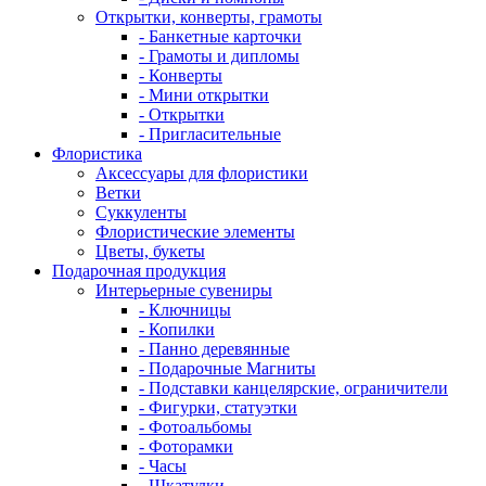
Открытки, конверты, грамоты
- Банкетные карточки
- Грамоты и дипломы
- Конверты
- Мини открытки
- Открытки
- Пригласительные
Флористика
Аксессуары для флористики
Ветки
Суккуленты
Флористические элементы
Цветы, букеты
Подарочная продукция
Интерьерные сувениры
- Ключницы
- Копилки
- Панно деревянные
- Подарочные Магниты
- Подставки канцелярские, ограничители
- Фигурки, статуэтки
- Фотоальбомы
- Фоторамки
- Часы
- Шкатулки