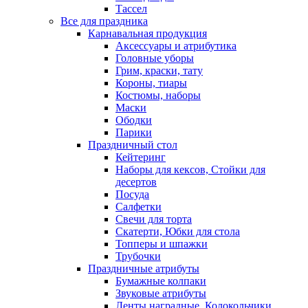
Тассел
Все для праздника
Карнавальная продукция
Аксессуары и атрибутика
Головные уборы
Грим, краски, тату
Короны, тиары
Костюмы, наборы
Маски
Ободки
Парики
Праздничный стол
Кейтеринг
Наборы для кексов, Стойки для
десертов
Посуда
Салфетки
Свечи для торта
Скатерти, Юбки для стола
Топперы и шпажки
Трубочки
Праздничные атрибуты
Бумажные колпаки
Звуковые атрибуты
Ленты наградные, Колокольчики