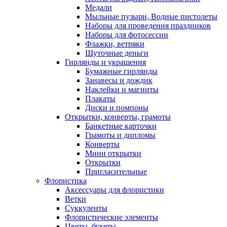
Медали
Мыльные пузыри, Водные пистолеты
Наборы для проведения праздников
Наборы для фотосессии
Флажки, ветряки
Шуточные деньги
Гирлянды и украшения
Бумажные гирлянды
Занавесы и дождик
Наклейки и магниты
Плакаты
Диски и помпоны
Открытки, конверты, грамоты
Банкетные карточки
Грамоты и дипломы
Конверты
Мини открытки
Открытки
Пригласительные
Флористика
Аксессуары для флористики
Ветки
Суккуленты
Флористические элементы
Цветы, букеты