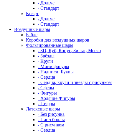
- Дольче
- Стандарт
Крафт
- Дольче
- Стандарт
Воздушные шары
Баблс
Коробки для воздушных шаров
Фольгированные шары
- 3D, Куб, Конус, Зигзаг, Месяц
- Звёзды
- Круги
- Мини фигуры
- Надписи, Буквы
- Сердца
- Сердца, круги и звезды с рисунком
- Сферы
- Фигуры
- Ходячие Фигуры
- Цифры
Латексные шары
- Без рисунка
- Панч боллы
- С рисунком
- Сердца