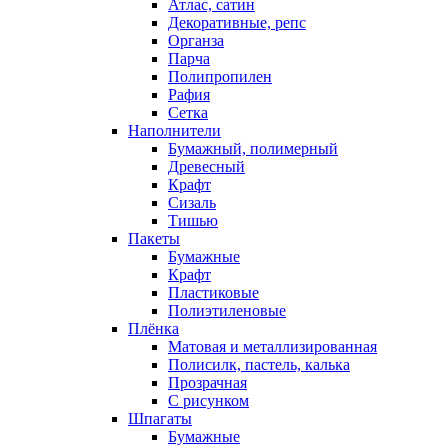
Атлас, сатин
Декоративные, репс
Органза
Парча
Полипропилен
Рафия
Сетка
Наполнители
Бумажный, полимерный
Древесный
Крафт
Сизаль
Тишью
Пакеты
Бумажные
Крафт
Пластиковые
Полиэтиленовые
Плёнка
Матовая и металлизированная
Полисилк, пастель, калька
Прозрачная
С рисунком
Шпагаты
Бумажные