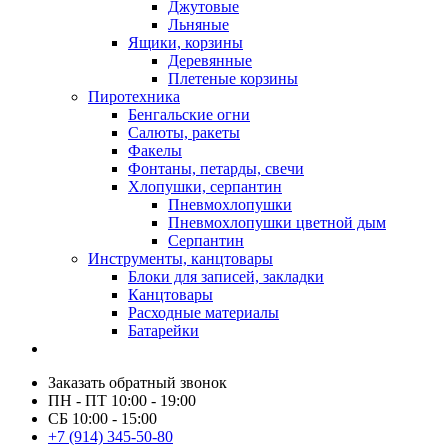
Джутовые
Льняные
Ящики, корзины
Деревянные
Плетеные корзины
Пиротехника
Бенгальские огни
Салюты, ракеты
Факелы
Фонтаны, петарды, свечи
Хлопушки, серпантин
Пневмохлопушки
Пневмохлопушки цветной дым
Серпантин
Инструменты, канцтовары
Блоки для записей, закладки
Канцтовары
Расходные материалы
Батарейки
Заказать обратный звонок
ПН - ПТ 10:00 - 19:00
СБ 10:00 - 15:00
+7 (914) 345-50-80