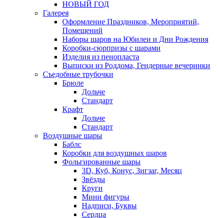
НОВЫЙ ГОД
Галерея
Оформление Праздников, Мероприятий,
Помещений
Наборы шаров на Юбилеи и Дни Рождения
Коробки-сюрпризы с шарами
Изделия из пенопласта
Выписки из Роддома, Гендерные вечеринки
Съедобные трубочки
Брюле
Дольче
Стандарт
Крафт
Дольче
Стандарт
Воздушные шары
Баблс
Коробки для воздушных шаров
Фольгированные шары
3D, Куб, Конус, Зигзаг, Месяц
Звёзды
Круги
Мини фигуры
Надписи, Буквы
Сердца