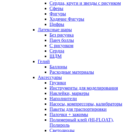
Сердца, круги и звезды с рисунком
Сферы
Фигуры
Ходячие Фигуры
Цифры
Латексные шары
Без рисунка
Панч боллы
С рисунком
Сердца
ШДМ
Гелий
Баллоны
Расходные материалы
Аксессуары
Грузики
Инструменты для моделирования
Наклейки, маркеры
Наполнители
Насосы, компрессоры, калибраторы
Пакеты для траспортировки
Палочки + зажимы
Полимерный клей (HI-FLOAT),
Полироль
Светодиоды