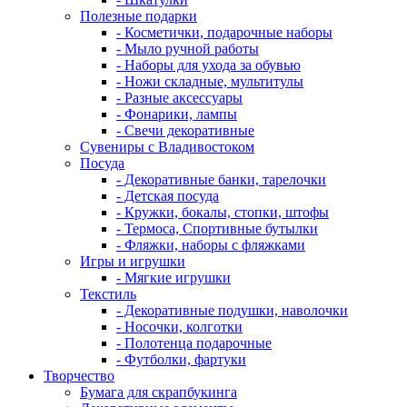
Полезные подарки
- Косметички, подарочные наборы
- Мыло ручной работы
- Наборы для ухода за обувью
- Ножи складные, мультитулы
- Разные аксессуары
- Фонарики, лампы
- Свечи декоративные
Сувениры с Владивостоком
Посуда
- Декоративные банки, тарелочки
- Детская посуда
- Кружки, бокалы, стопки, штофы
- Термоса, Спортивные бутылки
- Фляжки, наборы с фляжками
Игры и игрушки
- Мягкие игрушки
Текстиль
- Декоративные подушки, наволочки
- Носочки, колготки
- Полотенца подарочные
- Футболки, фартуки
Творчество
Бумага для скрапбукинга