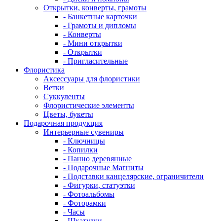
Открытки, конверты, грамоты
- Банкетные карточки
- Грамоты и дипломы
- Конверты
- Мини открытки
- Открытки
- Пригласительные
Флористика
Аксессуары для флористики
Ветки
Суккуленты
Флористические элементы
Цветы, букеты
Подарочная продукция
Интерьерные сувениры
- Ключницы
- Копилки
- Панно деревянные
- Подарочные Магниты
- Подставки канцелярские, ограничители
- Фигурки, статуэтки
- Фотоальбомы
- Фоторамки
- Часы
- Шкатулки