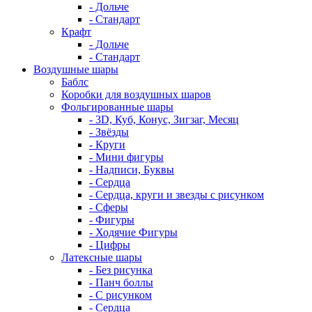
- Дольче
- Стандарт
Крафт
- Дольче
- Стандарт
Воздушные шары
Баблс
Коробки для воздушных шаров
Фольгированные шары
- 3D, Куб, Конус, Зигзаг, Месяц
- Звёзды
- Круги
- Мини фигуры
- Надписи, Буквы
- Сердца
- Сердца, круги и звезды с рисунком
- Сферы
- Фигуры
- Ходячие Фигуры
- Цифры
Латексные шары
- Без рисунка
- Панч боллы
- С рисунком
- Сердца