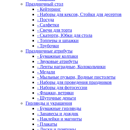
Праздничный стол
- Кейтеринг
- Наборы для кексов, Стойки для десертов
- Посуда
- Салфетки
- Свечи для торта
- Скатерти, Юбки для стола
- Топперы и шпажки
- Трубочки
Праздничные атрибуты
- Бумажные колпаки
- Звуковые атрибуты
- Ленты наградные, Колокольчики
- Медали
- Мыльные пузыри, Водные пистолеты
- Наборы для проведения праздников
- Наборы для фотосессии
- Флажки, ветряки
- Шуточные деньги
Гирлянды и украшения
- Бумажные гирлянды
- Занавесы и дождик
- Наклейки и магниты
- Плакаты
- Диски и помпоны