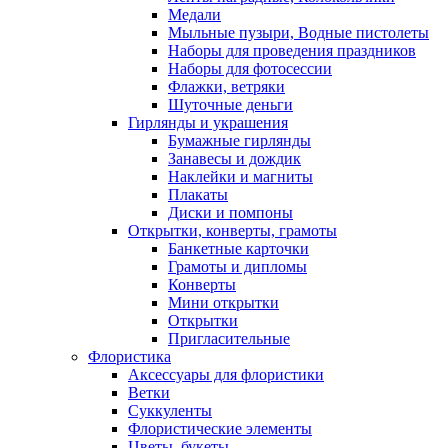
Медали
Мыльные пузыри, Водные пистолеты
Наборы для проведения праздников
Наборы для фотосессии
Флажки, ветряки
Шуточные деньги
Гирлянды и украшения
Бумажные гирлянды
Занавесы и дождик
Наклейки и магниты
Плакаты
Диски и помпоны
Открытки, конверты, грамоты
Банкетные карточки
Грамоты и дипломы
Конверты
Мини открытки
Открытки
Пригласительные
Флористика
Аксессуары для флористики
Ветки
Суккуленты
Флористические элементы
Цветы, букеты