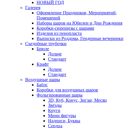
НОВЫЙ ГОД
Галерея
Оформление Праздников, Мероприятий,
Помещений
Наборы шаров на Юбилеи и Дни Рождения
Коробки-сюрпризы с шарами
Изделия из пенопласта
Выписки из Роддома, Гендерные вечеринки
Съедобные трубочки
Брюле
Дольче
Стандарт
Крафт
Дольче
Стандарт
Воздушные шары
Баблс
Коробки для воздушных шаров
Фольгированные шары
3D, Куб, Конус, Зигзаг, Месяц
Звёзды
Круги
Мини фигуры
Надписи, Буквы
Сердца