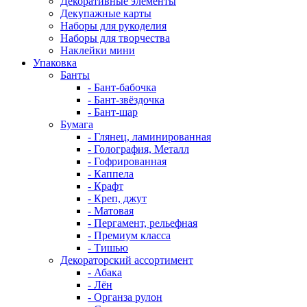
Декоративные элементы
Декупажные карты
Наборы для рукоделия
Наборы для творчества
Наклейки мини
Упаковка
Банты
- Бант-бабочка
- Бант-звёздочка
- Бант-шар
Бумага
- Глянец, ламинированная
- Голография, Металл
- Гофрированная
- Каппела
- Крафт
- Креп, джут
- Матовая
- Пергамент, рельефная
- Премиум класса
- Тишью
Декораторский ассортимент
- Абака
- Лён
- Органза рулон