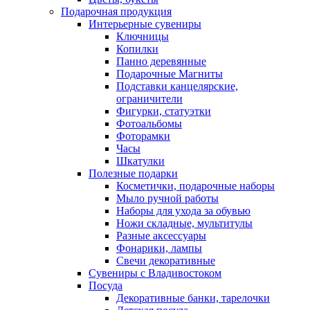
Подарочная продукция
Интерьерные сувениры
Ключницы
Копилки
Панно деревянные
Подарочные Магниты
Подставки канцелярские,
ограничители
Фигурки, статуэтки
Фотоальбомы
Фоторамки
Часы
Шкатулки
Полезные подарки
Косметички, подарочные наборы
Мыло ручной работы
Наборы для ухода за обувью
Ножи складные, мультитулы
Разные аксессуары
Фонарики, лампы
Свечи декоративные
Сувениры с Владивостоком
Посуда
Декоративные банки, тарелочки