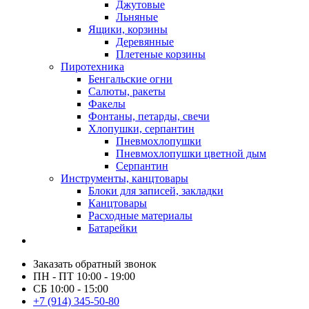
Джутовые
Льняные
Ящики, корзины
Деревянные
Плетеные корзины
Пиротехника
Бенгальские огни
Салюты, ракеты
Факелы
Фонтаны, петарды, свечи
Хлопушки, серпантин
Пневмохлопушки
Пневмохлопушки цветной дым
Серпантин
Инструменты, канцтовары
Блоки для записей, закладки
Канцтовары
Расходные материалы
Батарейки
Заказать обратный звонок
ПН - ПТ 10:00 - 19:00
СБ 10:00 - 15:00
+7 (914) 345-50-80