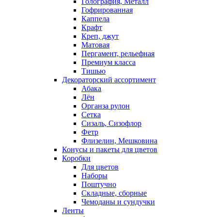
Голография, Металл
Гофрированная
Каппела
Крафт
Креп, джут
Матовая
Пергамент, рельефная
Премиум класса
Тишью
Декораторский ассортимент
Абака
Лён
Органза рулон
Сетка
Сизаль, Сизофлор
Фетр
Флизелин, Мешковина
Конусы и пакеты для цветов
Коробки
Для цветов
Наборы
Поштучно
Складные, сборные
Чемоданы и сундучки
Ленты