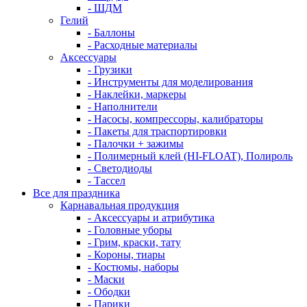
- ШДМ
Гелий
- Баллоны
- Расходные материалы
Аксессуары
- Грузики
- Инструменты для моделирования
- Наклейки, маркеры
- Наполнители
- Насосы, компрессоры, калибраторы
- Пакеты для траспортировки
- Палочки + зажимы
- Полимерный клей (HI-FLOAT), Полироль
- Светодиоды
- Тассел
Все для праздника
Карнавальная продукция
- Аксессуары и атрибутика
- Головные уборы
- Грим, краски, тату
- Короны, тиары
- Костюмы, наборы
- Маски
- Ободки
- Парики