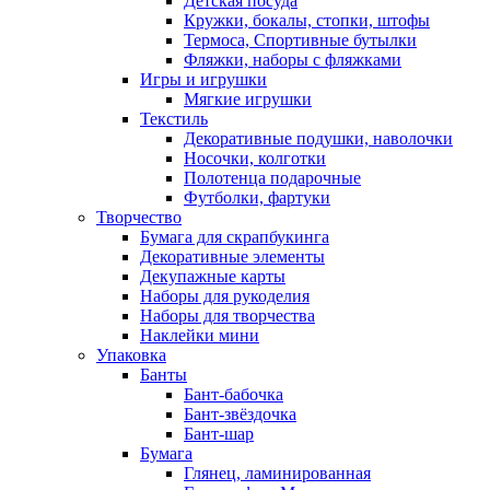
Детская посуда
Кружки, бокалы, стопки, штофы
Термоса, Спортивные бутылки
Фляжки, наборы с фляжками
Игры и игрушки
Мягкие игрушки
Текстиль
Декоративные подушки, наволочки
Носочки, колготки
Полотенца подарочные
Футболки, фартуки
Творчество
Бумага для скрапбукинга
Декоративные элементы
Декупажные карты
Наборы для рукоделия
Наборы для творчества
Наклейки мини
Упаковка
Банты
Бант-бабочка
Бант-звёздочка
Бант-шар
Бумага
Глянец, ламинированная