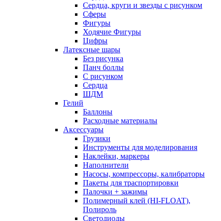
Сердца, круги и звезды с рисунком
Сферы
Фигуры
Ходячие Фигуры
Цифры
Латексные шары
Без рисунка
Панч боллы
С рисунком
Сердца
ШДМ
Гелий
Баллоны
Расходные материалы
Аксессуары
Грузики
Инструменты для моделирования
Наклейки, маркеры
Наполнители
Насосы, компрессоры, калибраторы
Пакеты для траспортировки
Палочки + зажимы
Полимерный клей (HI-FLOAT),
Полироль
Светодиоды