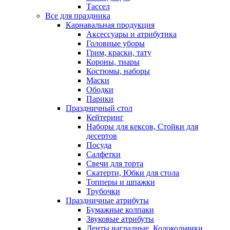
Тассел
Все для праздника
Карнавальная продукция
Аксессуары и атрибутика
Головные уборы
Грим, краски, тату
Короны, тиары
Костюмы, наборы
Маски
Ободки
Парики
Праздничный стол
Кейтеринг
Наборы для кексов, Стойки для
десертов
Посуда
Салфетки
Свечи для торта
Скатерти, Юбки для стола
Топперы и шпажки
Трубочки
Праздничные атрибуты
Бумажные колпаки
Звуковые атрибуты
Ленты наградные, Колокольчики