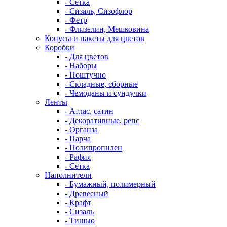
- Сетка
- Сизаль, Сизофлор
- Фетр
- Флизелин, Мешковина
Конусы и пакеты для цветов
Коробки
- Для цветов
- Наборы
- Поштучно
- Складные, сборные
- Чемоданы и сундучки
Ленты
- Атлас, сатин
- Декоративные, репс
- Органза
- Парча
- Полипропилен
- Рафия
- Сетка
Наполнители
- Бумажный, полимерный
- Древесный
- Крафт
- Сизаль
- Тишью