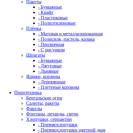
Пакеты
- Бумажные
- Крафт
- Пластиковые
- Полиэтиленовые
Плёнка
- Матовая и металлизированная
- Полисилк, пастель, калька
- Прозрачная
- С рисунком
Шпагаты
- Бумажные
- Джутовые
- Льняные
Ящики, корзины
- Деревянные
- Плетеные корзины
Пиротехника
Бенгальские огни
Салюты, ракеты
Факелы
Фонтаны, петарды, свечи
Хлопушки, серпантин
- Пневмохлопушки
- Пневмохлопушки цветной дым