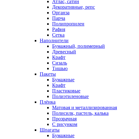
Атлас, сатин
Декоративные, репс
Органза
Парча
Полипропилен
Рафия
Сетка
Наполнители
Бумажный, полимерный
Древесный
Крафт
Сизаль
Тишью
Пакеты
Бумажные
Крафт
Пластиковые
Полиэтиленовые
Плёнка
Матовая и металлизированная
Полисилк, пастель, калька
Прозрачная
С рисунком
Шпагаты
Бумажные