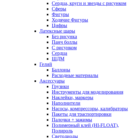
Сердца, круги и звезды с рисунком
Сферы
Фигуры
Ходячие Фигуры
Цифры
Латексные шары
Без рисунка
Панч боллы
С рисунком
Сердца
ШДМ
Гелий
Баллоны
Расходные материалы
Аксессуары
Грузики
Инструменты для моделирования
Наклейки, маркеры
Наполнители
Насосы, компрессоры, калибраторы
Пакеты для траспортировки
Палочки + зажимы
Полимерный клей (HI-FLOAT),
Полироль
Светодиоды