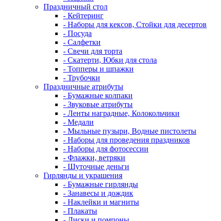
Праздничный стол
- Кейтеринг
- Наборы для кексов, Стойки для десертов
- Посуда
- Салфетки
- Свечи для торта
- Скатерти, Юбки для стола
- Топперы и шпажки
- Трубочки
Праздничные атрибуты
- Бумажные колпаки
- Звуковые атрибуты
- Ленты наградные, Колокольчики
- Медали
- Мыльные пузыри, Водные пистолеты
- Наборы для проведения праздников
- Наборы для фотосессии
- Флажки, ветряки
- Шуточные деньги
Гирлянды и украшения
- Бумажные гирлянды
- Занавесы и дождик
- Наклейки и магниты
- Плакаты
- Диски и помпоны