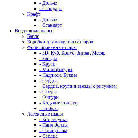
- Дольче
- Стандарт
Крафт
- Дольче
- Стандарт
Воздушные шары
Баблс
Коробки для воздушных шаров
Фольгированные шары
- 3D, Куб, Конус, Зигзаг, Месяц
- Звёзды
- Круги
- Мини фигуры
- Надписи, Буквы
- Сердца
- Сердца, круги и звезды с рисунком
- Сферы
- Фигуры
- Ходячие Фигуры
- Цифры
Латексные шары
- Без рисунка
- Панч боллы
- С рисунком
- Сердца