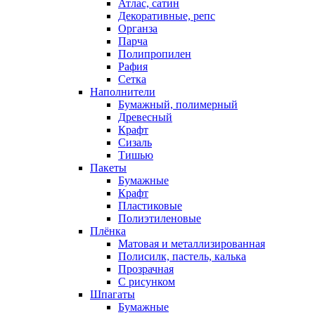
Атлас, сатин
Декоративные, репс
Органза
Парча
Полипропилен
Рафия
Сетка
Наполнители
Бумажный, полимерный
Древесный
Крафт
Сизаль
Тишью
Пакеты
Бумажные
Крафт
Пластиковые
Полиэтиленовые
Плёнка
Матовая и металлизированная
Полисилк, пастель, калька
Прозрачная
С рисунком
Шпагаты
Бумажные