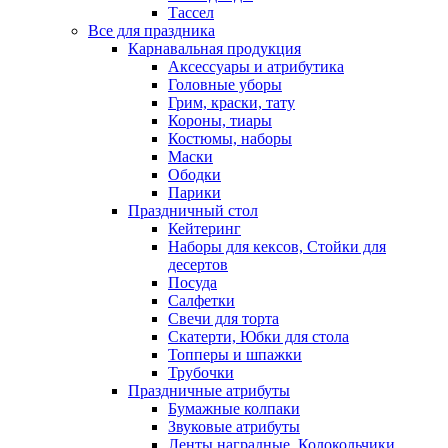
Тассел
Все для праздника
Карнавальная продукция
Аксессуары и атрибутика
Головные уборы
Грим, краски, тату
Короны, тиары
Костюмы, наборы
Маски
Ободки
Парики
Праздничный стол
Кейтеринг
Наборы для кексов, Стойки для
десертов
Посуда
Салфетки
Свечи для торта
Скатерти, Юбки для стола
Топперы и шпажки
Трубочки
Праздничные атрибуты
Бумажные колпаки
Звуковые атрибуты
Ленты наградные, Колокольчики