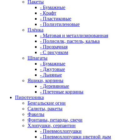
Пакеты
- Бумажные
- Крафт
- Пластиковые
- Полиэтиленовые
Плёнка
- Матовая и металлизированная
- Полисилк, пастель, калька
- Прозрачная
- С рисунком
Шпагаты
- Бумажные
- Джутовые
- Льняные
Ящики, корзины
- Деревянные
- Плетеные корзины
Пиротехника
Бенгальские огни
Салюты, ракеты
Факелы
Фонтаны, петарды, свечи
Хлопушки, серпантин
- Пневмохлопушки
- Пневмохлопушки цветной дым