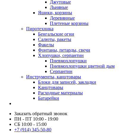
Джутовые
Льняные
Ящики, корзины
Деревянные
Плетеные корзины
Пиротехника
Бенгальские огни
Салюты, ракеты
Факелы
Фонтаны, петарды, свечи
Хлопушки, серпантин
Пневмохлопушки
Пневмохлопушки цветной дым
Серпантин
Инструменты, канцтовары
Блоки для записей, закладки
Канцтовары
Расходные материалы
Батарейки
Заказать обратный звонок
ПН - ПТ 10:00 - 19:00
СБ 10:00 - 15:00
+7 (914) 345-50-80