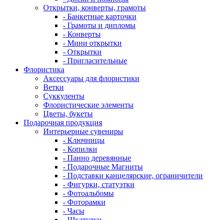
Открытки, конверты, грамоты
- Банкетные карточки
- Грамоты и дипломы
- Конверты
- Мини открытки
- Открытки
- Пригласительные
Флористика
Аксессуары для флористики
Ветки
Суккуленты
Флористические элементы
Цветы, букеты
Подарочная продукция
Интерьерные сувениры
- Ключницы
- Копилки
- Панно деревянные
- Подарочные Магниты
- Подставки канцелярские, ограничители
- Фигурки, статуэтки
- Фотоальбомы
- Фоторамки
- Часы
- Шкатулки