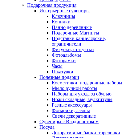
Подарочная продукция
Интерьерные сувениры
Ключницы
Копилки
Панно деревянные
Подарочные Магниты
Подставки канцелярские,
ограничители
Фигурки, статуэтки
Фотоальбомы
Фоторамки
Часы
Шкатулки
Полезные подарки
Косметички, подарочные наборы
Мыло ручной работы
Наборы для ухода за обувью
Ножи складные, мультитулы
Разные аксессуары
Фонарики, лампы
Свечи декоративные
Сувениры с Владивостоком
Посуда
Декоративные банки, тарелочки