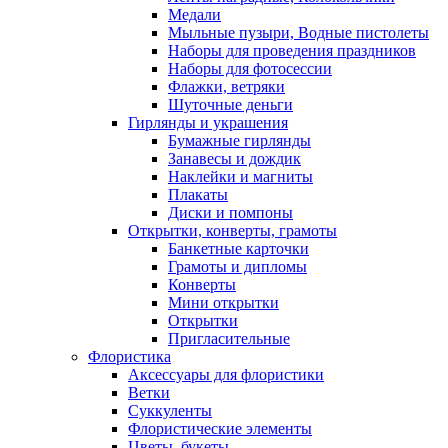
Медали
Мыльные пузыри, Водные пистолеты
Наборы для проведения праздников
Наборы для фотосессии
Флажки, ветряки
Шуточные деньги
Гирлянды и украшения
Бумажные гирлянды
Занавесы и дождик
Наклейки и магниты
Плакаты
Диски и помпоны
Открытки, конверты, грамоты
Банкетные карточки
Грамоты и дипломы
Конверты
Мини открытки
Открытки
Пригласительные
Флористика
Аксессуары для флористики
Ветки
Суккуленты
Флористические элементы
Цветы, букеты