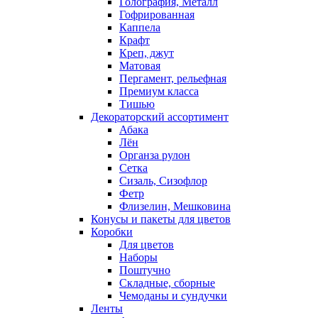
Голография, Металл
Гофрированная
Каппела
Крафт
Креп, джут
Матовая
Пергамент, рельефная
Премиум класса
Тишью
Декораторский ассортимент
Абака
Лён
Органза рулон
Сетка
Сизаль, Сизофлор
Фетр
Флизелин, Мешковина
Конусы и пакеты для цветов
Коробки
Для цветов
Наборы
Поштучно
Складные, сборные
Чемоданы и сундучки
Ленты