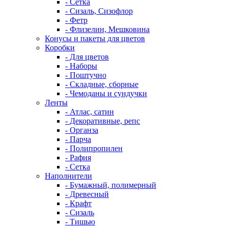
- Сетка
- Сизаль, Сизофлор
- Фетр
- Флизелин, Мешковина
Конусы и пакеты для цветов
Коробки
- Для цветов
- Наборы
- Поштучно
- Складные, сборные
- Чемоданы и сундучки
Ленты
- Атлас, сатин
- Декоративные, репс
- Органза
- Парча
- Полипропилен
- Рафия
- Сетка
Наполнители
- Бумажный, полимерный
- Древесный
- Крафт
- Сизаль
- Тишью