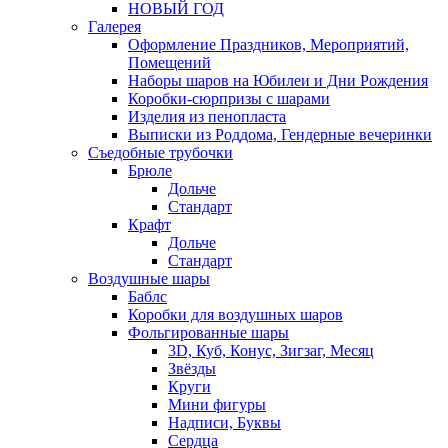
НОВЫЙ ГОД
Галерея
Оформление Праздников, Мероприятий,
Помещений
Наборы шаров на Юбилеи и Дни Рождения
Коробки-сюрпризы с шарами
Изделия из пенопласта
Выписки из Роддома, Гендерные вечеринки
Съедобные трубочки
Брюле
Дольче
Стандарт
Крафт
Дольче
Стандарт
Воздушные шары
Баблс
Коробки для воздушных шаров
Фольгированные шары
3D, Куб, Конус, Зигзаг, Месяц
Звёзды
Круги
Мини фигуры
Надписи, Буквы
Сердца