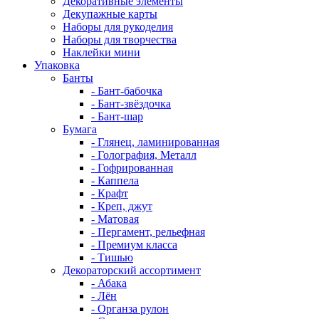
Декоративные элементы
Декупажные карты
Наборы для рукоделия
Наборы для творчества
Наклейки мини
Упаковка
Банты
- Бант-бабочка
- Бант-звёздочка
- Бант-шар
Бумага
- Глянец, ламинированная
- Голография, Металл
- Гофрированная
- Каппела
- Крафт
- Креп, джут
- Матовая
- Пергамент, рельефная
- Премиум класса
- Тишью
Декораторский ассортимент
- Абака
- Лён
- Органза рулон