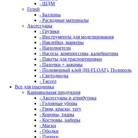
- ШДМ
Гелий
- Баллоны
- Расходные материалы
Аксессуары
- Грузики
- Инструменты для моделирования
- Наклейки, маркеры
- Наполнители
- Насосы, компрессоры, калибраторы
- Пакеты для траспортировки
- Палочки + зажимы
- Полимерный клей (HI-FLOAT), Полироль
- Светодиоды
- Тассел
Все для праздника
Карнавальная продукция
- Аксессуары и атрибутика
- Головные уборы
- Грим, краски, тату
- Короны, тиары
- Костюмы, наборы
- Маски
- Ободки
- Парики