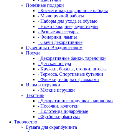
Полезные подарки
- Косметички, подарочные наборы
- Мыло ручной работы
- Наборы для ухода за обувью
- Ножи складные, мультитулы
- Разные аксессуары
- Фонарики, лампы
- Свечи декоративные
Сувениры с Владивостоком
Посуда
- Декоративные банки, тарелочки
- Детская посуда
- Кружки, бокалы, стопки, штофы
- Термоса, Спортивные бутылки
- Фляжки, наборы с фляжками
Игры и игрушки
- Мягкие игрушки
Текстиль
- Декоративные подушки, наволочки
- Носочки, колготки
- Полотенца подарочные
- Футболки, фартуки
Творчество
Бумага для скрапбукинга