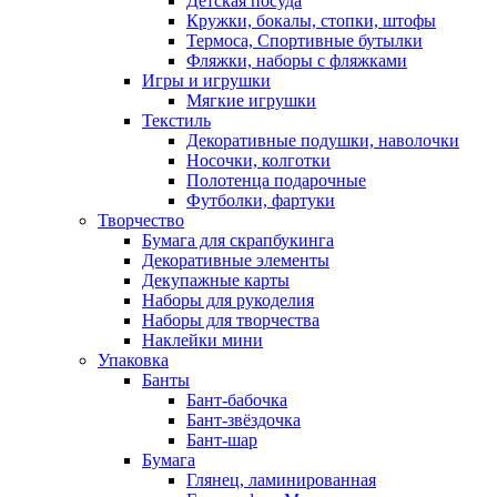
Детская посуда
Кружки, бокалы, стопки, штофы
Термоса, Спортивные бутылки
Фляжки, наборы с фляжками
Игры и игрушки
Мягкие игрушки
Текстиль
Декоративные подушки, наволочки
Носочки, колготки
Полотенца подарочные
Футболки, фартуки
Творчество
Бумага для скрапбукинга
Декоративные элементы
Декупажные карты
Наборы для рукоделия
Наборы для творчества
Наклейки мини
Упаковка
Банты
Бант-бабочка
Бант-звёздочка
Бант-шар
Бумага
Глянец, ламинированная