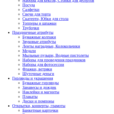
Наборы для кексов, Стойки для десертов
Посуда
Салфетки
Свечи для торта
Скатерти, Юбки для стола
Топперы и шпажки
Трубочки
Праздничные атрибуты
Бумажные колпаки
Звуковые атрибуты
Ленты наградные, Колокольчики
Медали
Мыльные пузыри, Водные пистолеты
Наборы для проведения праздников
Наборы для фотосессии
Флажки, ветряки
Шуточные деньги
Гирлянды и украшения
Бумажные гирлянды
Занавесы и дождик
Наклейки и магниты
Плакаты
Диски и помпоны
Открытки, конверты, грамоты
Банкетные карточки