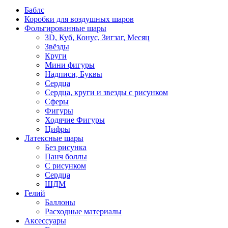
Баблс
Коробки для воздушных шаров
Фольгированные шары
3D, Куб, Конус, Зигзаг, Месяц
Звёзды
Круги
Мини фигуры
Надписи, Буквы
Сердца
Сердца, круги и звезды с рисунком
Сферы
Фигуры
Ходячие Фигуры
Цифры
Латексные шары
Без рисунка
Панч боллы
С рисунком
Сердца
ШДМ
Гелий
Баллоны
Расходные материалы
Аксессуары