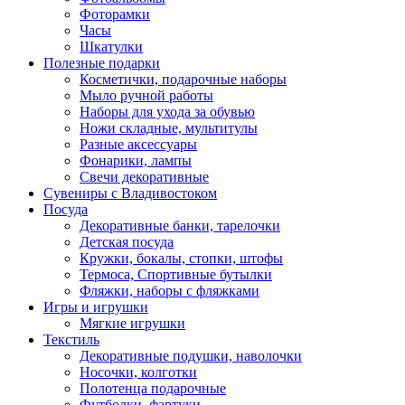
Фоторамки
Часы
Шкатулки
Полезные подарки
Косметички, подарочные наборы
Мыло ручной работы
Наборы для ухода за обувью
Ножи складные, мультитулы
Разные аксессуары
Фонарики, лампы
Свечи декоративные
Сувениры с Владивостоком
Посуда
Декоративные банки, тарелочки
Детская посуда
Кружки, бокалы, стопки, штофы
Термоса, Спортивные бутылки
Фляжки, наборы с фляжками
Игры и игрушки
Мягкие игрушки
Текстиль
Декоративные подушки, наволочки
Носочки, колготки
Полотенца подарочные
Футболки, фартуки