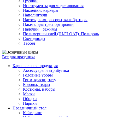
Грузики
Инструменты для моделирования
Наклейки, маркеры
Наполнители
Насосы, компрессоры, калибраторы
Пакеты для траспортировки
Палочки + зажимы
Полимерный клей (HI-FLOAT), Полироль
Светодиоды
Тассел
Все для праздника
Карнавальная продукция
Аксессуары и атрибутика
Головные уборы
Грим, краски, тату
Короны, тиары
Костюмы, наборы
Маски
Ободки
Парики
Праздничный стол
Кейтеринг