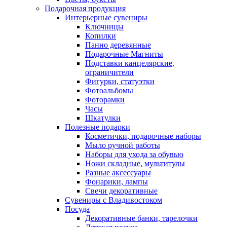
Подарочная продукция
Интерьерные сувениры
Ключницы
Копилки
Панно деревянные
Подарочные Магниты
Подставки канцелярские,
ограничители
Фигурки, статуэтки
Фотоальбомы
Фоторамки
Часы
Шкатулки
Полезные подарки
Косметички, подарочные наборы
Мыло ручной работы
Наборы для ухода за обувью
Ножи складные, мультитулы
Разные аксессуары
Фонарики, лампы
Свечи декоративные
Сувениры с Владивостоком
Посуда
Декоративные банки, тарелочки