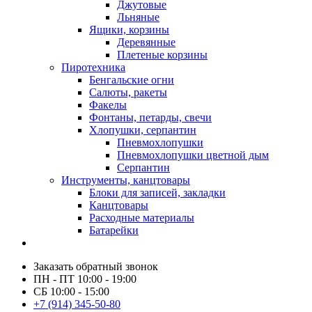
Джутовые
Льняные
Ящики, корзины
Деревянные
Плетеные корзины
Пиротехника
Бенгальские огни
Салюты, ракеты
Факелы
Фонтаны, петарды, свечи
Хлопушки, серпантин
Пневмохлопушки
Пневмохлопушки цветной дым
Серпантин
Инструменты, канцтовары
Блоки для записей, закладки
Канцтовары
Расходные материалы
Батарейки
Заказать обратный звонок
ПН - ПТ 10:00 - 19:00
СБ 10:00 - 15:00
+7 (914) 345-50-80