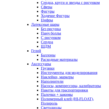
Сердца, круги и звезды с рисунком
Сферы
Фигуры
Ходячие Фигуры
Цифры
Латексные шары
Без рисунка
Панч боллы
С рисунком
Сердца
ШДМ
Гелий
Баллоны
Расходные материалы
Аксессуары
Грузики
Инструменты для моделирования
Наклейки, маркеры
Наполнители
Насосы, компрессоры, калибраторы
Пакеты для траспортировки
Палочки + зажимы
Полимерный клей (HI-FLOAT),
Полироль
Светодиоды