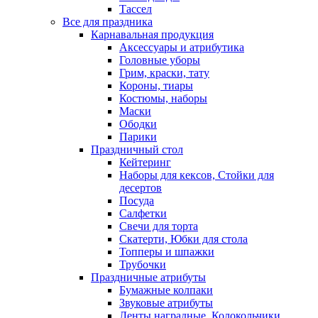
Тассел
Все для праздника
Карнавальная продукция
Аксессуары и атрибутика
Головные уборы
Грим, краски, тату
Короны, тиары
Костюмы, наборы
Маски
Ободки
Парики
Праздничный стол
Кейтеринг
Наборы для кексов, Стойки для
десертов
Посуда
Салфетки
Свечи для торта
Скатерти, Юбки для стола
Топперы и шпажки
Трубочки
Праздничные атрибуты
Бумажные колпаки
Звуковые атрибуты
Ленты наградные, Колокольчики