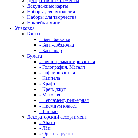
Декоративные элементы
Декупажные карты
Наборы для рукоделия
Наборы для творчества
Наклейки мини
Упаковка
Банты
- Бант-бабочка
- Бант-звёздочка
- Бант-шар
Бумага
- Глянец, ламинированная
- Голография, Металл
- Гофрированная
- Каппела
- Крафт
- Креп, джут
- Матовая
- Пергамент, рельефная
- Премиум класса
- Тишью
Декораторский ассортимент
- Абака
- Лён
- Органза рулон