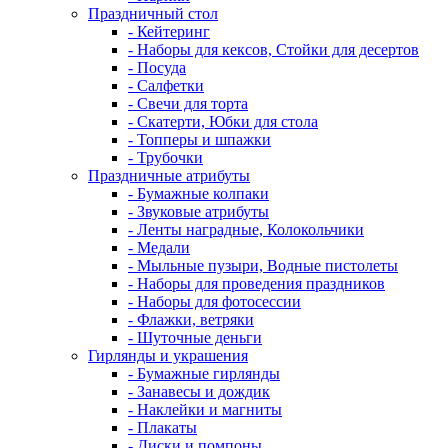
Праздничный стол
- Кейтеринг
- Наборы для кексов, Стойки для десертов
- Посуда
- Салфетки
- Свечи для торта
- Скатерти, Юбки для стола
- Топперы и шпажки
- Трубочки
Праздничные атрибуты
- Бумажные колпаки
- Звуковые атрибуты
- Ленты наградные, Колокольчики
- Медали
- Мыльные пузыри, Водные пистолеты
- Наборы для проведения праздников
- Наборы для фотосессии
- Флажки, ветряки
- Шуточные деньги
Гирлянды и украшения
- Бумажные гирлянды
- Занавесы и дождик
- Наклейки и магниты
- Плакаты
- Диски и помпоны