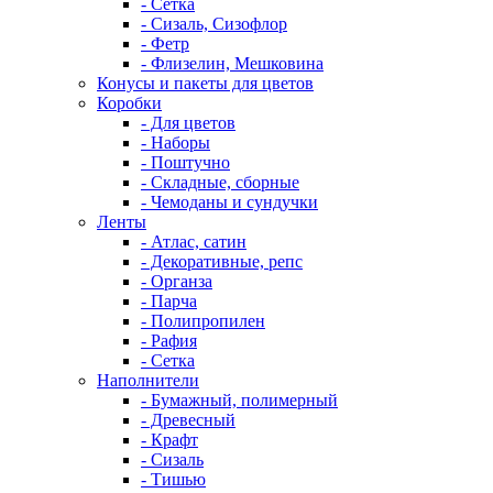
- Сетка
- Сизаль, Сизофлор
- Фетр
- Флизелин, Мешковина
Конусы и пакеты для цветов
Коробки
- Для цветов
- Наборы
- Поштучно
- Складные, сборные
- Чемоданы и сундучки
Ленты
- Атлас, сатин
- Декоративные, репс
- Органза
- Парча
- Полипропилен
- Рафия
- Сетка
Наполнители
- Бумажный, полимерный
- Древесный
- Крафт
- Сизаль
- Тишью