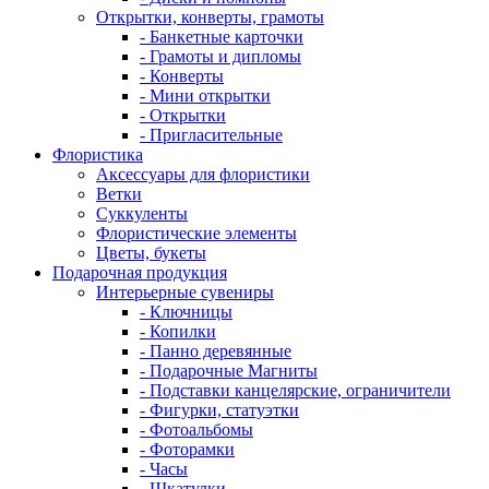
Открытки, конверты, грамоты
- Банкетные карточки
- Грамоты и дипломы
- Конверты
- Мини открытки
- Открытки
- Пригласительные
Флористика
Аксессуары для флористики
Ветки
Суккуленты
Флористические элементы
Цветы, букеты
Подарочная продукция
Интерьерные сувениры
- Ключницы
- Копилки
- Панно деревянные
- Подарочные Магниты
- Подставки канцелярские, ограничители
- Фигурки, статуэтки
- Фотоальбомы
- Фоторамки
- Часы
- Шкатулки