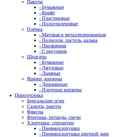
Пакеты
- Бумажные
- Крафт
- Пластиковые
- Полиэтиленовые
Плёнка
- Матовая и металлизированная
- Полисилк, пастель, калька
- Прозрачная
- С рисунком
Шпагаты
- Бумажные
- Джутовые
- Льняные
Ящики, корзины
- Деревянные
- Плетеные корзины
Пиротехника
Бенгальские огни
Салюты, ракеты
Факелы
Фонтаны, петарды, свечи
Хлопушки, серпантин
- Пневмохлопушки
- Пневмохлопушки цветной дым