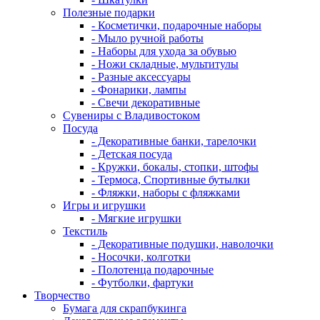
Полезные подарки
- Косметички, подарочные наборы
- Мыло ручной работы
- Наборы для ухода за обувью
- Ножи складные, мультитулы
- Разные аксессуары
- Фонарики, лампы
- Свечи декоративные
Сувениры с Владивостоком
Посуда
- Декоративные банки, тарелочки
- Детская посуда
- Кружки, бокалы, стопки, штофы
- Термоса, Спортивные бутылки
- Фляжки, наборы с фляжками
Игры и игрушки
- Мягкие игрушки
Текстиль
- Декоративные подушки, наволочки
- Носочки, колготки
- Полотенца подарочные
- Футболки, фартуки
Творчество
Бумага для скрапбукинга