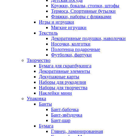
Детская посуда
Кружки, бокалы, стопки, штофы
Термоса, Спортивные бутылки
Фляжки, наборы с фляжками
Игры и игрушки
Мягкие игрушки
Текстиль
Декоративные подушки, наволочки
Носочки, колготки
Полотенца подарочные
Футболки, фартуки
Творчество
Бумага для скрапбукинга
Декоративные элементы
Декупажные карты
Наборы для рукоделия
Наборы для творчества
Наклейки мини
Упаковка
Банты
Бант-бабочка
Бант-звёздочка
Бант-шар
Бумага
Глянец, ламинированная