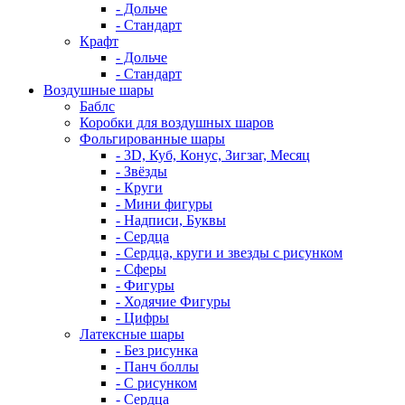
- Дольче
- Стандарт
Крафт
- Дольче
- Стандарт
Воздушные шары
Баблс
Коробки для воздушных шаров
Фольгированные шары
- 3D, Куб, Конус, Зигзаг, Месяц
- Звёзды
- Круги
- Мини фигуры
- Надписи, Буквы
- Сердца
- Сердца, круги и звезды с рисунком
- Сферы
- Фигуры
- Ходячие Фигуры
- Цифры
Латексные шары
- Без рисунка
- Панч боллы
- С рисунком
- Сердца