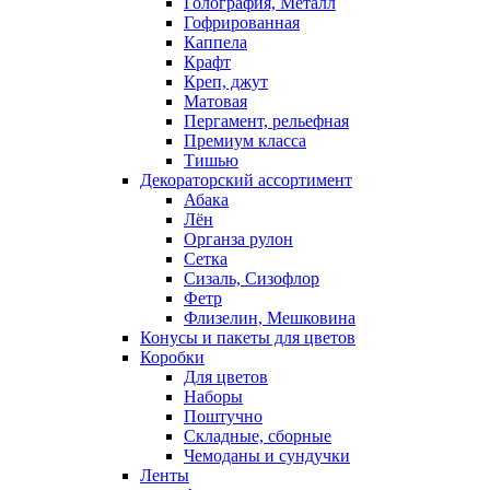
Голография, Металл
Гофрированная
Каппела
Крафт
Креп, джут
Матовая
Пергамент, рельефная
Премиум класса
Тишью
Декораторский ассортимент
Абака
Лён
Органза рулон
Сетка
Сизаль, Сизофлор
Фетр
Флизелин, Мешковина
Конусы и пакеты для цветов
Коробки
Для цветов
Наборы
Поштучно
Складные, сборные
Чемоданы и сундучки
Ленты