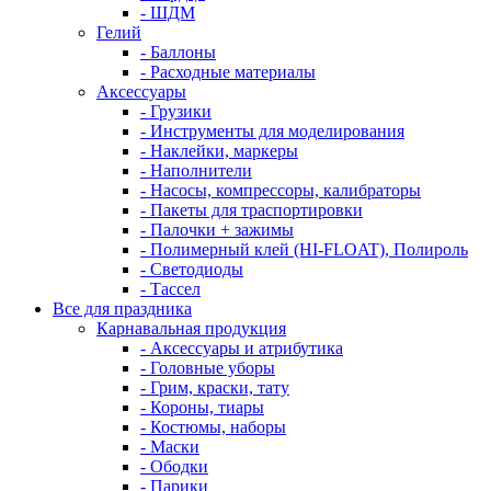
- ШДМ
Гелий
- Баллоны
- Расходные материалы
Аксессуары
- Грузики
- Инструменты для моделирования
- Наклейки, маркеры
- Наполнители
- Насосы, компрессоры, калибраторы
- Пакеты для траспортировки
- Палочки + зажимы
- Полимерный клей (HI-FLOAT), Полироль
- Светодиоды
- Тассел
Все для праздника
Карнавальная продукция
- Аксессуары и атрибутика
- Головные уборы
- Грим, краски, тату
- Короны, тиары
- Костюмы, наборы
- Маски
- Ободки
- Парики