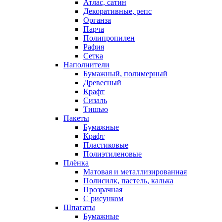
Атлас, сатин
Декоративные, репс
Органза
Парча
Полипропилен
Рафия
Сетка
Наполнители
Бумажный, полимерный
Древесный
Крафт
Сизаль
Тишью
Пакеты
Бумажные
Крафт
Пластиковые
Полиэтиленовые
Плёнка
Матовая и металлизированная
Полисилк, пастель, калька
Прозрачная
С рисунком
Шпагаты
Бумажные