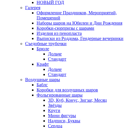
НОВЫЙ ГОД
Галерея
Оформление Праздников, Мероприятий,
Помещений
Наборы шаров на Юбилеи и Дни Рождения
Коробки-сюрпризы с шарами
Изделия из пенопласта
Выписки из Роддома, Гендерные вечеринки
Съедобные трубочки
Брюле
Дольче
Стандарт
Крафт
Дольче
Стандарт
Воздушные шары
Баблс
Коробки для воздушных шаров
Фольгированные шары
3D, Куб, Конус, Зигзаг, Месяц
Звёзды
Круги
Мини фигуры
Надписи, Буквы
Сердца